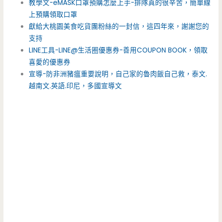
教學文-eMASK口罩預購怎麼上手-排隊真的很辛苦，簡單線
上預購領取口罩
獻給大桃園美食吃貨團粉絲的一封信，這四年來，謝謝您的
支持
LINE工具-LINE@生活圈優惠券-善用COUPON BOOK，領取
喜愛的優惠券
宣導-防非洲豬瘟重要說明，自己家的魯肉飯自己救，泰文.
越南文.英語.印尼，多國宣導文