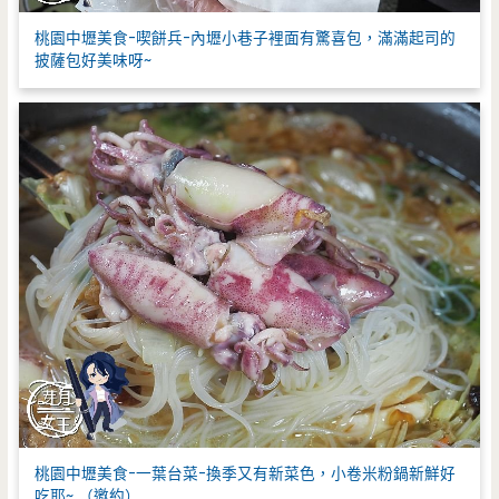
桃園中壢美食-喫餅兵-內壢小巷子裡面有驚喜包，滿滿起司的
披薩包好美味呀~
桃園中壢美食-一葉台菜-換季又有新菜色，小卷米粉鍋新鮮好
吃耶~ （邀約）