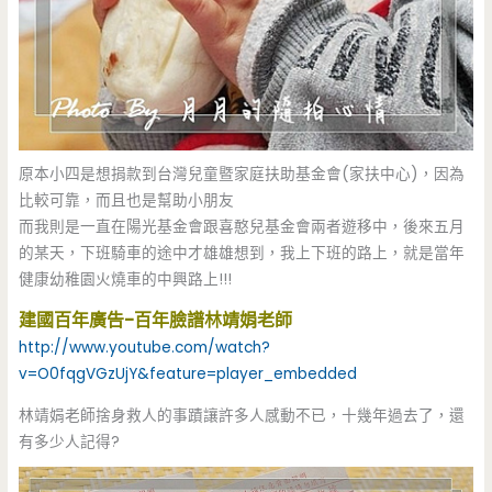
原本小四是想捐款到台灣兒童暨家庭扶助基金會(家扶中心)，因為
比較可靠，而且也是幫助小朋友
而我則是一直在陽光基金會跟喜憨兒基金會兩者遊移中，後來五月
的某天，下班騎車的途中才雄雄想到，我上下班的路上，就是當年
健康幼稚園火燒車的中興路上!!!
建國百年廣告-百年臉譜林靖娟老師
http://www.youtube.com/watch?
v=O0fqgVGzUjY&feature=player_embedded
林靖娟老師捨身救人的事蹟讓許多人感動不已，十幾年過去了，還
有多少人記得?