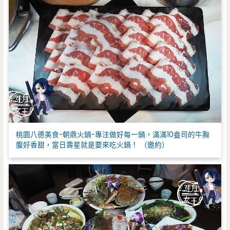
桃園八德美食-朝鼎火鍋-專注做好每一鍋，滿滿10盎司的牛胸
腹好香甜，當日壽星就是要來吃火鍋！ （邀約）