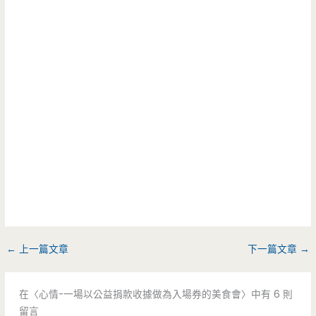
←
上一篇文章
下一篇文章
→
在〈心情-一場以公益捐款收據做為入場券的美食會〉中有 6 則
留言