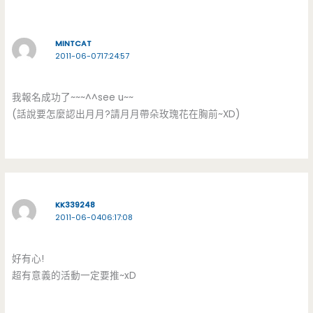
MINTCAT
2011-06-0717:24:57
我報名成功了~~~^^see u~~
(話說要怎麼認出月月?請月月帶朵玫瑰花在胸前~XD)
KK339248
2011-06-0406:17:08
好有心!
超有意義的活動一定要推~xD