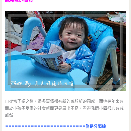
親親我的寶貝
自從當了媽之後，很多事情都有新的感想新的觀感，而這幾年來有
關於小孩子受傷的社會新聞更是層出不窮，看得我跟小四都心有戚
戚然
=========================俺是分隔線