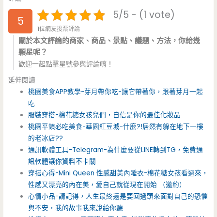
5/5 - (1 vote)
5
1位網友投票評論
關於本文評論的商家、商品、景點、議題、方法，你給幾
顆星呢？
歡迎一起點擊星號參與評論唷！
延伸閱讀
桃園美食APP教學-芽月帶你吃-讓它帶著你，跟著芽月一起
吃
服裝穿搭-棉花糖女孩兒們，自信是你的最佳化妝品
桃園平鎮必吃美食-華園紅豆城-什麼?!居然有躲在地下一樓
的老冰店??
通訊軟體工具-Telegram-為什麼要從LINE轉到TG，免費通
訊軟體讓你資料不卡關
穿搭心得-Mini Queen 性感甜美內睡衣-棉花糖女孩看過來，
性感又漂亮的內在美，愛自己就從現在開始 （邀約）
心情小品-請記得，人生最終還是要回過頭來面對自己的恐懼
與不安，我的故事我來說給你聽