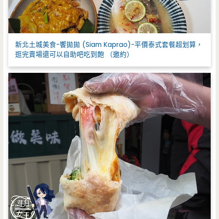
新北土城美食-饗拋拋 (Siam Kaprao)-平價泰式套餐超划算，
逛完賣場還可以自助吧吃到飽 （邀約）