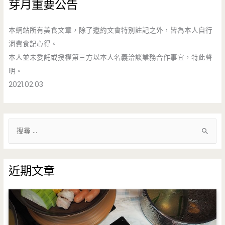
芽月重要公告
本網站所有美食文章，除了邀約文會特別註記之外，皆為本人自行
消費食記心得。
本人並未委託或授權第三方以本人名義洽談業務合作事宜，特此聲
明。
2021.02.03
搜
尋
關
鍵
近期文章
字
: