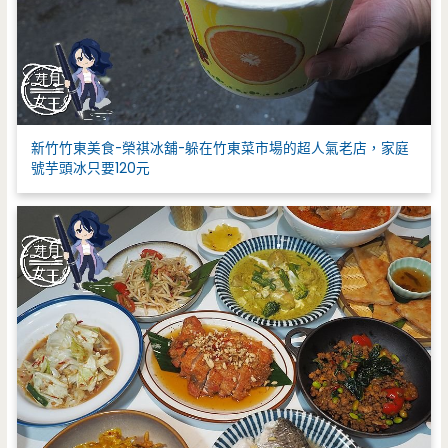
新竹竹東美食-榮祺冰舖-躲在竹東菜市場的超人氣老店，家庭
號芋頭冰只要120元