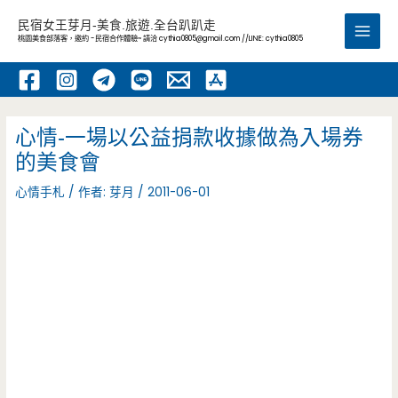
跳
民宿女王芽月-美食.旅遊.全台趴趴走
至
桃園美食部落客，邀約 -民宿合作體驗~ 請洽
cythia0805@gmail.com
//LINE: cythia0805
Main
主
要
Men
內
容
心情-一場以公益捐款收據做為入場券
的美食會
心情手札
/ 作者:
芽月
/
2011-06-01