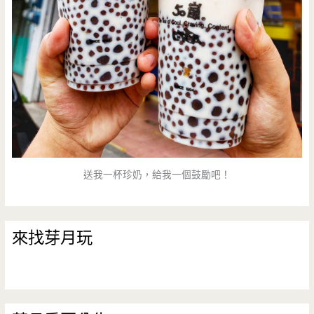
送我一杯珍奶，給我一個鼓勵吧！
來找芽月玩