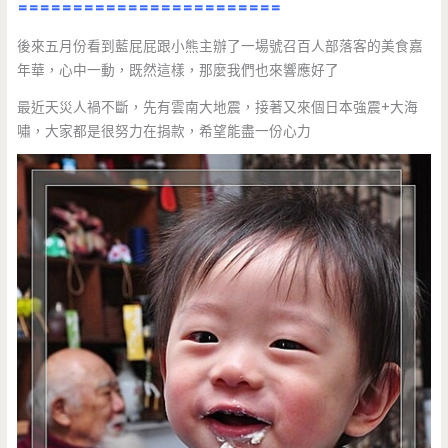
========================
後來五月份看到藍屁屁跟小熊主辦了一場號召百人部落客的美食嘉
年華，心中一動，既然這樣，那麼我們也來響應好了
最近天災人禍不斷，先有雲南大地震，接著又來個日本強震+大海
嘯，大家都是很努力在捐款，希望能盡一份心力