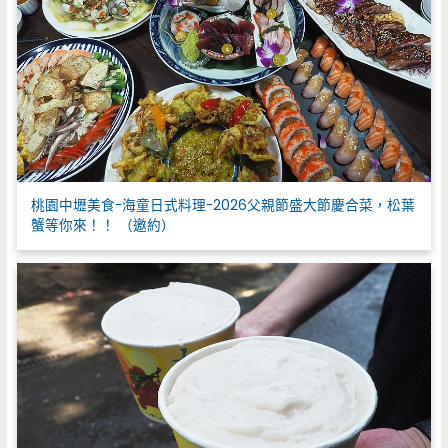
桃園中壢美食-海童日式料理-2026父親節盛大節慶合菜，松葉
蟹等你來！！ （邀約）