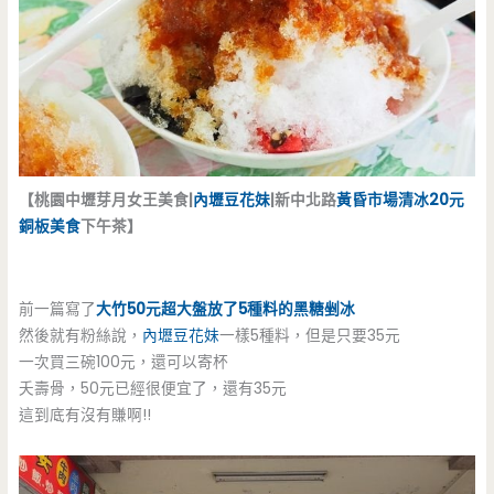
【桃園中壢芽月女王美食|
內壢豆花妹
|新中北路
黃昏市場
清冰20元
銅板美食
下午茶】
前一篇寫了
大竹50元超大盤放了5種料的黑糖剉冰
然後就有粉絲說，
內壢豆花妹
一樣5種料，但是只要35元
一次買三碗100元，還可以寄杯
夭壽骨，50元已經很便宜了，還有35元
這到底有沒有賺啊!!