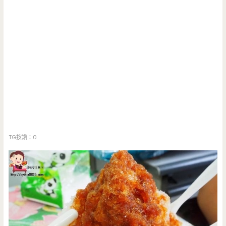
TG按讚：0