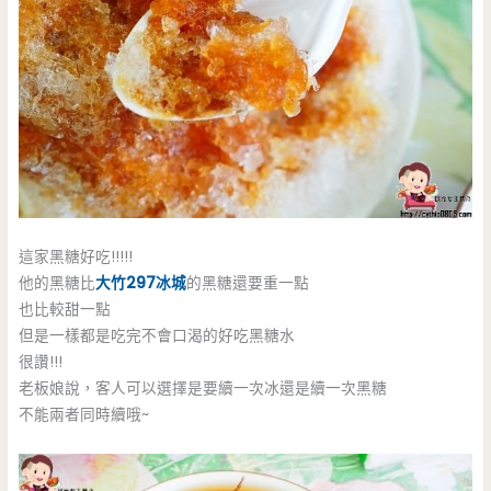
這家黑糖好吃!!!!!
他的黑糖比
大竹297冰城
的黑糖還要重一點
也比較甜一點
但是一樣都是吃完不會口渴的好吃黑糖水
很讚!!!
老板娘說，客人可以選擇是要續一次冰還是續一次黑糖
不能兩者同時續哦~