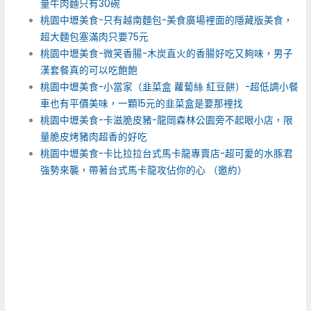
量牛肉麵只有30碗
桃園中壢美食-只有越南麵包-美食廣場裡面的隱藏版美食，
超大麵包塞滿肉只要75元
桃園中壢美食-微笑香腸-木炭直火的香腸好吃又夠味，男子
漢套餐真的可以吃飽飽
桃園中壢美食-小當家（韭菜盒 蘿蔔絲 紅豆餅）-超低調小餐
車也有平價美味，一顆15元的韭菜盒是要那裡找
桃園中壢美食-卡滋脆皮豬-龍岡森林公園旁不起眼小店，限
量脆皮烤豬肉超香的好吃
桃園中壢美食-卡比拉拉台式馬卡龍專賣店-超可愛的水豚君
強勢來襲，帶著台式馬卡龍攻佔你的心 （邀約）