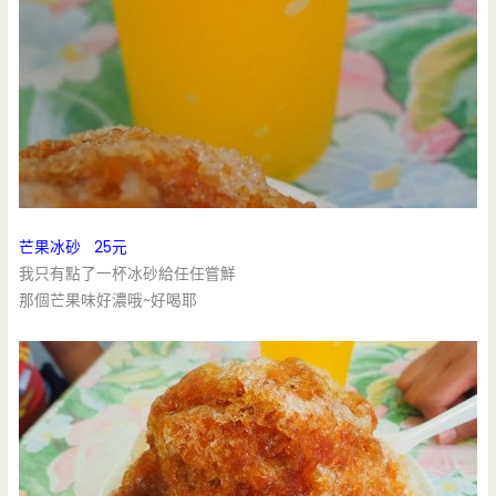
芒果冰砂 25元
我只有點了一杯冰砂給任任嘗鮮
那個芒果味好濃哦~好喝耶