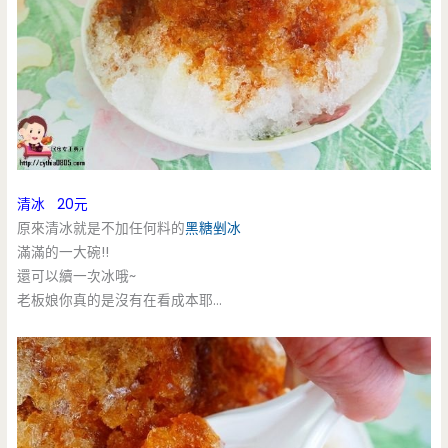
清冰 20元
原來清冰就是不加任何料的
黑糖剉冰
滿滿的一大碗!!
還可以續一次冰哦~
老板娘你真的是沒有在看成本耶…