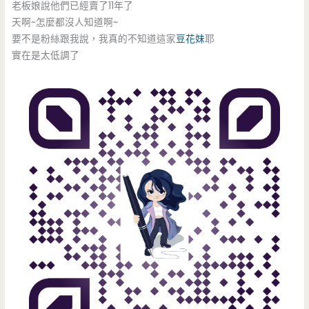
老板娘說他們已經賣了11年了
天啊~怎麼都沒人知道啊~
要不是粉絲跟我說，我真的不知道這家
豆花妹
耶
實在是太低調了