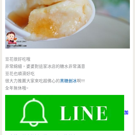
豆花很好吃哦
非常綿細，婆婆對這家冰店的糖水非常滿意
豆花也順滑好吃
很大力推薦大家來吃超佛心的
黑糖剉冰
啊!!!
全年無休哦~
加