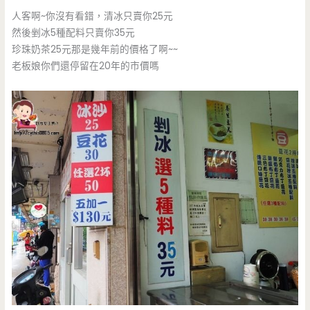
人客啊~你沒有看錯，清冰只賣你25元
然後剉冰5種配料只賣你35元
珍珠奶茶25元那是幾年前的價格了啊~~
老板娘你們還停留在20年的市價嗎