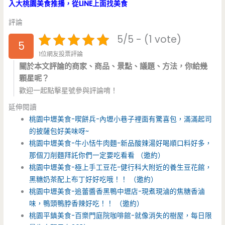
入大桃園美食推播，從LINE上面找美食
評論
5/5 - (1 vote)
5
1位網友投票評論
關於本文評論的商家、商品、景點、議題、方法，你給幾
顆星呢？
歡迎一起點擊星號參與評論唷！
延伸閱讀
桃園中壢美食-喫餅兵-內壢小巷子裡面有驚喜包，滿滿起司
的披薩包好美味呀~
桃園中壢美食-牛小恬牛肉麵-新品酸辣湯好喝順口料好多，
那個刀削麵拜託你們一定要吃看看 （邀約）
桃園中壢美食-極上手工豆花-健行科大附近的養生豆花館，
黑糖奶茶配上布丁好好吃哦！！ （邀約）
桃園中壢美食-追蕾醬香黑鴨中壢店-現煮現滷的焦糖香滷
味，鴨頭鴨脖香辣好吃！！ （邀約）
桃園平鎮美食-百樂門庭院咖啡館-就像消失的樹屋，每日限