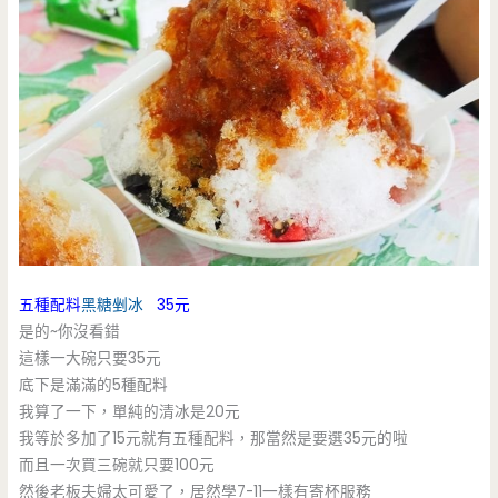
五種配料
黑糖剉冰
35元
是的~你沒看錯
這樣一大碗只要35元
底下是滿滿的5種配料
我算了一下，單純的清冰是20元
我等於多加了15元就有五種配料，那當然是要選35元的啦
而且一次買三碗就只要100元
然後老板夫婦太可愛了，居然學7-11一樣有寄杯服務