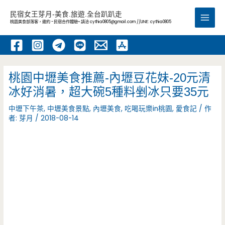
跳
民宿女王芽月-美食.旅遊.全台趴趴走
至
桃園美食部落客，邀約 -民宿合作體驗~ 請洽
cythia0805@gmail.com
//LINE: cythia0805
Main
主
要
Men
內
容
桃園中壢美食推薦-內壢豆花妹-20元清
冰好消暑，超大碗5種料剉冰只要35元
中壢下午茶
,
中壢美食景點
,
內壢美食
,
吃喝玩樂in桃園
,
愛食記
/ 作
者:
芽月
/
2018-08-14