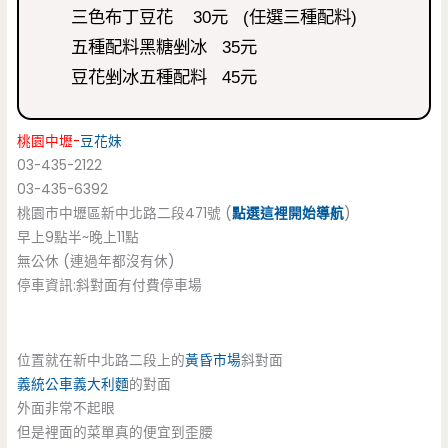
三色布丁豆花 30元 (任選三種配料)
五種配料黑糖剉冰 35元
豆花剉冰五種配料 45元
桃園中壢-
豆花妹
03-435-2122
03-435-6392
桃園市中壢區新中北路二段471號 (
點選這裡開始導航
)
早上9點半~晚上11點
無公休 (連過年都沒有休)
停車資訊:斜對面有付費停車場
位置就在新中北路二段上的
黃昏市場
斜對面
義統公車義大利麵
的對面
外面非常不起眼
但是裡面的菜單真的便宜到歪腰