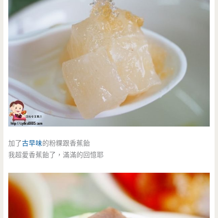
加了
古早味
的粉粿跟香蕉飴
我超愛香蕉飴了，滿滿的回憶耶