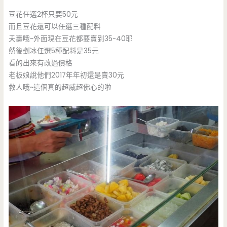
豆花任選2杯只要50元
而且豆花還可以任選三種配料
夭壽哦~外面現在豆花都要賣到35-40耶
然後剉冰任選5種配料是35元
看的出來有改過價格
老板娘說他們2017年年初還是賣30元
救人哦~這個真的超威超佛心的啦