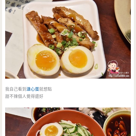
我自己看到
溏心蛋
就想點
甜不辣個人覺得還好