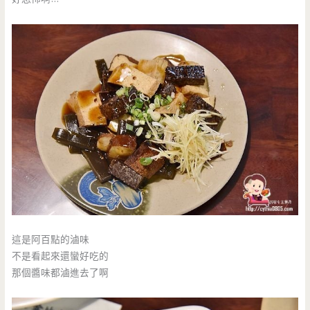
這是阿百點的滷味
不是看起來還蠻好吃的
那個醬味都滷進去了啊