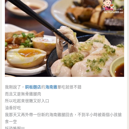
我剛說了，
銅板麵店
的
海南雞
單吃就很不錯
而且又是無骨雞腿肉
所以吃起來很嫩又好入口
油香好吃
我那天又再外帶一份新的海南雞腿回去，不到半小時被兩個小孩搶
食一空
好恐怖啊!!!