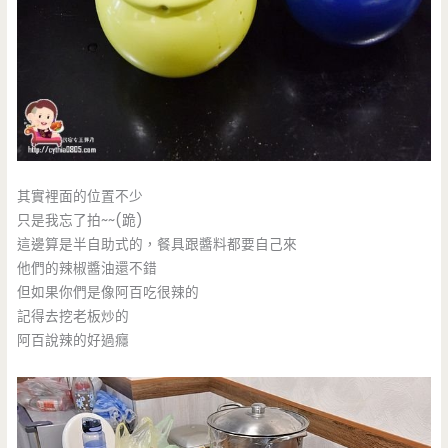
其實裡面的位置不少
只是我忘了拍~~(跪)
這邊算是半自助式的，餐具跟醬料都要自己來
他們的辣椒醬油還不錯
但如果你們是像阿百吃很辣的
記得去挖老板炒的
阿百說辣的好過癮