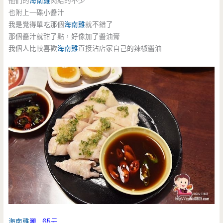
他們的
海南雞
肉給的不少
也附上一碟小醬汁
我是覺得單吃那個
海南雞
就不錯了
那個醬汁就甜了點，好像加了醬油膏
我個人比較喜歡
海南雞
直接沾店家自己的辣椒醬油
海南雞
腿 65元