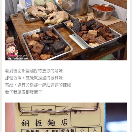
看到後面那些滷好待放涼的滷味
那個色澤，感覺就是滷的很夠味
當然，還有旁邊那一鍋紅通通的辣椒…
看了我頭皮都發麻了