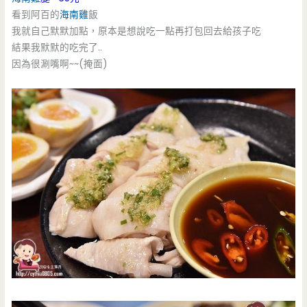
看到阿百的
海南雞
飯
我就自己默默加點，原本是想說吃一點再打包回去給孩子吃
結果我默默的吃完了..
因為很涮嘴啊~~(掩面)