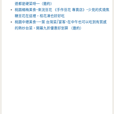
道都是硬菜呀~~（邀約）
桃園楊梅美食-來浣豆花 《手作豆花 專賣店》-少見的炙燒焦
糖豆花在這裡，桂花凍也好好吃
桃園中壢美食-一葉 台灣菜/宴客-在中午也可以吃到有質感
的熱炒台菜，開幕九折優惠好划算 （邀約）