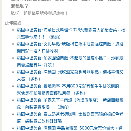
顆星呢？
歡迎一起點擊星號參與評論唷！
延伸閱讀
桃園中壢美食-海童日式料理-2026父親節盛大節慶合菜，松
葉蟹等你來！！ （邀約）
桃園中壢美食-文化早點-我願稱它為中壢最強焢肉飯，還沒
開門就一堆人在排隊啊！！！
桃園中壢美食-沁家圓滷肉飯-不起眼的鐵皮小攤子，炒麵跟
肉羹湯超有味~好吃！
桃園中壢美食-滿穗園-想吃酒家菜也可以單點，價格平價又
大器 （邀約）
桃園中壢美食-饗燒肉亭-不用800元就有和牛牛排吃到飽，
就像是在咖啡廳裡面優雅用餐 （邀約）
桃園中壢美食-羊霸天下羊肉爐（內壢旗艦店）-新店面新氣
象，內裝更寬敞嚕~~ （邀約）
桃園中壢美食-泰式奶茶老撾咖啡-士校對面亮眼的橘紅色老
厝，袋裝泰式飲料好好喝
桃園中壢美食-滿穗園 手路台灣菜-5000元合菜份量大，道