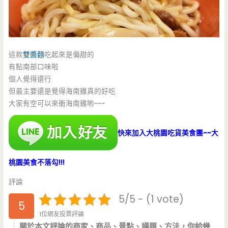
這款
雙醬麵
吃起來是偏甜的
有點南部口味啦
個人覺得還行
但最主要還是覺得海南雞真的好吃
大家有空可以來衝海南雞喲~~~
快來加入大桃園吃貨美食團~~大
桃園美食不落勾!!!
評論
5/5 - (1 vote)
5
1位網友投票評論
關於本文評論的商家、商品、景點、議題、方法，你給幾