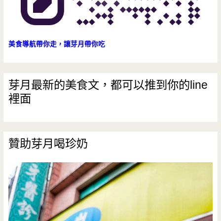
美食導航帶你走，讓芽月帶你吃
芽月最新的美食文，都可以推到你的line
裡面
贊助芽月喝珍奶