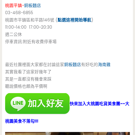
桃園平鎮-
銅板麵店
03-468-6855
桃園市平鎮區和平路146號 (
點選這裡開始導航
)
11:00~14:00 17:00~20:30
週二公休
停車資訊:附近有收費停車場
最近社團裡面大家都在討論這家
銅板麵店
有好吃的
海南雞
其實我看了這家好幾年了
其是一直都沒有機會來踩
聽說價格也頗為平價啊
快來加入大桃園吃貨美食團~~大
桃園美食不落勾!!!