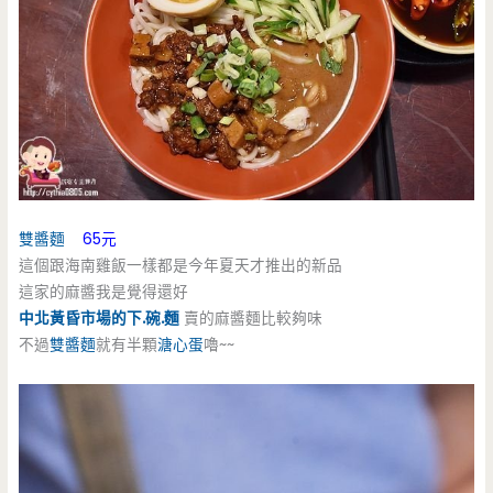
雙醬麵
65元
這個跟海南雞飯一樣都是今年夏天才推出的新品
這家的麻醬我是覺得還好
中北黃昏市場的下.碗.麵
賣的麻醬麵比較夠味
不過
雙醬麵
就有半顆
溏心蛋
嚕~~