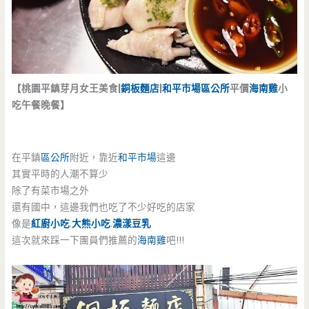
【桃園平鎮芽月女王美食|
銅板麵店
|
和平市場
區公所
平價
海南雞
小
吃午餐晚餐】
在平鎮
區公所
附近，靠近
和平市場
這邊
其實平時的人潮不算少
除了有菜市場之外
還有國中，這邊我們也吃了不少好吃的店家
像是
紅廚小吃
.
大熊小吃
.
濃漾豆乳
這次就來踩一下團員們推薦的
海南雞
吧!!!