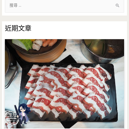
搜
尋
關
鍵
近期文章
字
: