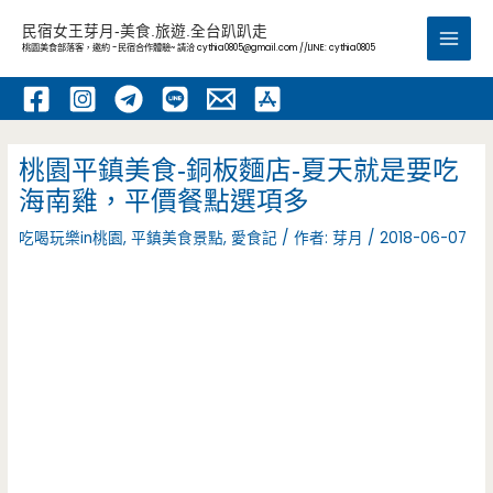
跳
民宿女王芽月-美食.旅遊.全台趴趴走
至
桃園美食部落客，邀約 -民宿合作體驗~ 請洽
cythia0805@gmail.com
//LINE: cythia0805
Main
主
要
Men
內
容
桃園平鎮美食-銅板麵店-夏天就是要吃
海南雞，平價餐點選項多
吃喝玩樂in桃園
,
平鎮美食景點
,
愛食記
/ 作者:
芽月
/
2018-06-07