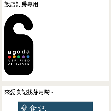
飯店訂房專用
來愛食記找芽月喲~