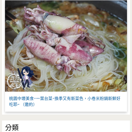
桃園中壢美食-一葉台菜-換季又有新菜色，小卷米粉鍋新鮮好
吃耶~ （邀約）
分類