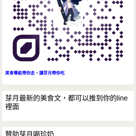
美食導航帶你走，讓芽月帶你吃
芽月最新的美食文，都可以推到你的line
裡面
贊助芽月喝珍奶