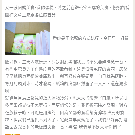
又一波團購美食-香帥蛋糕，將之前在辦公室團購的美食，慢慢的補
圖補文章上來跟各位麻吉分享
香帥是用宅配的方式送達，今日早上訂貨
匯好款，三天內就送達，只是對於黑貓我真的不免要碎碎念一番，
有些宅配員的工作態度真的不敢恭維，這是低溫宅配的東西，居然
早早就把東西從冷凍庫取出，還直接放在警衛室，自己就先落跑，
等月月領到東西時才發現，紙箱的底部居然溼了一大片，還在漏水
咧!
就算月月馬上緊急的放入冰箱冷藏，也大大的影響了口感，所以很
多同事都覺得不怎麼樣，而更錯愕的是，我們拆箱時才發現，對方
在放箱子時，可能是用摔的，因為全部的蛋糕都有摔壞.搖晃的痕
跡，但我們已經抓不到人了，宅配員早就落跑了，我們只好再打電
話回去跟香帥的老板娘哭訴一番，黑貓~我們是不是太寵你們了………