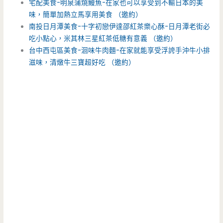
宅配美食-明泉蒲燒鰻魚-在家也可以享受到不輸日本的美
味，簡單加熱立馬享用美食 （邀約）
南投日月潭美食-十字初戀伊達邵紅茶樂心酥-日月潭老街必
吃小點心，米其林三星紅茶低糖有意義 （邀約）
台中西屯區美食-洄味牛肉麵-在家就能享受浮誇手沖牛小排
滋味，清燉牛三寶超好吃 （邀約）