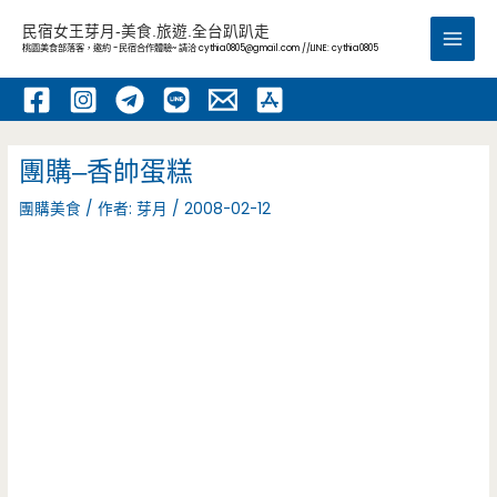
跳
民宿女王芽月-美食.旅遊.全台趴趴走
至
桃園美食部落客，邀約 -民宿合作體驗~ 請洽
cythia0805@gmail.com
//LINE: cythia0805
Main
主
要
Men
內
容
團購–香帥蛋糕
團購美食
/ 作者:
芽月
/
2008-02-12