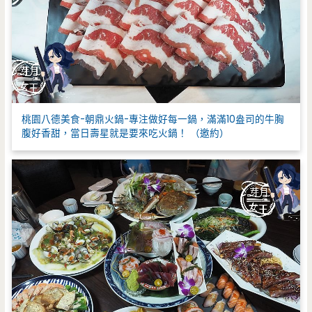
桃園八德美食-朝鼎火鍋-專注做好每一鍋，滿滿10盎司的牛胸
腹好香甜，當日壽星就是要來吃火鍋！ （邀約）