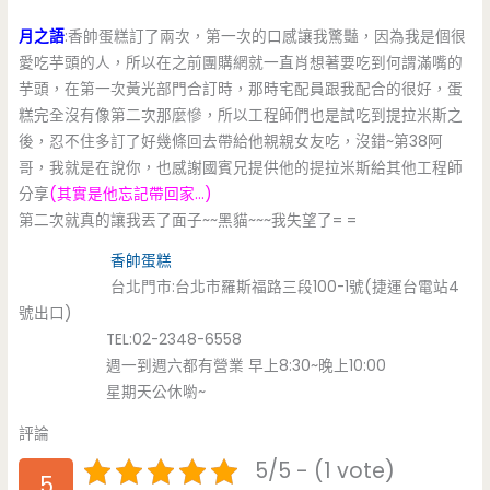
月之語
:香帥蛋糕訂了兩次，第一次的口感讓我驚豔，因為我是個很
愛吃芋頭的人，所以在之前團購網就一直肖想著要吃到何謂滿嘴的
芋頭，在第一次黃光部門合訂時，那時宅配員跟我配合的很好，蛋
糕完全沒有像第二次那麼慘，所以工程師們也是試吃到提拉米斯之
後，忍不住多訂了好幾條回去帶給他親親女友吃，沒錯~第38阿
哥，我就是在說你，也感謝國賓兄提供他的提拉米斯給其他工程師
分享
(其實是他忘記帶回家…)
第二次就真的讓我丟了面子~~黑貓~~~我失望了= =
香帥蛋糕
台北門市:台北市羅斯福路三段100-1號(捷運台電站4
號出口)
TEL:02-2348-6558
週一到週六都有營業 早上8:30~晚上10:00
星期天公休喲~
評論
5/5 - (1 vote)
5