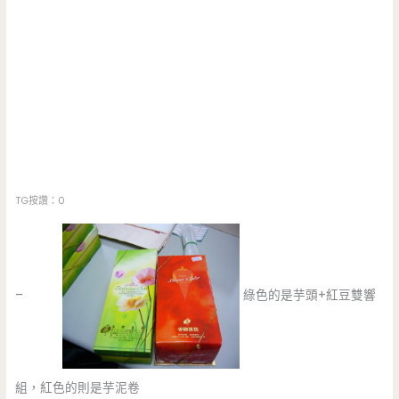
TG按讚：0
–
綠色的是芋頭+紅豆雙響
組，紅色的則是芋泥卷