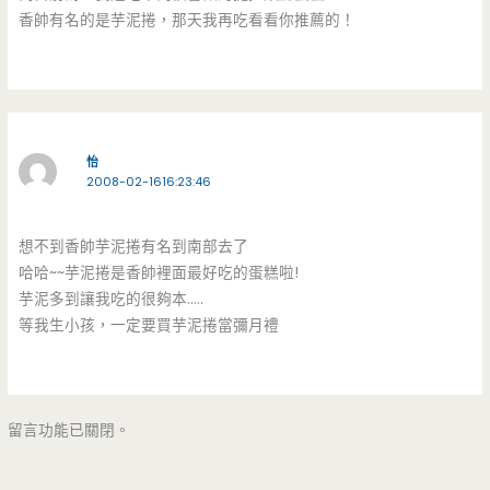
香帥有名的是芋泥捲，那天我再吃看看你推薦的！
怡
2008-02-1616:23:46
想不到香帥芋泥捲有名到南部去了
哈哈~~芋泥捲是香帥裡面最好吃的蛋糕啦!
芋泥多到讓我吃的很夠本…..
等我生小孩，一定要買芋泥捲當彌月禮
留言功能已關閉。