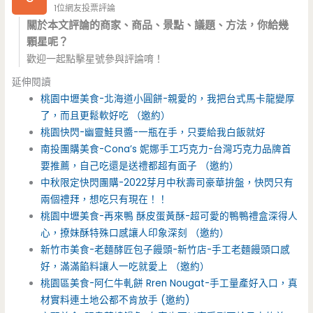
1位網友投票評論
關於本文評論的商家、商品、景點、議題、方法，你給幾
顆星呢？
歡迎一起點擊星號參與評論唷！
延伸閱讀
桃園中壢美食-北海道小圓餅-親愛的，我把台式馬卡龍變厚
了，而且更鬆軟好吃 （邀約）
桃園快閃-幽靈鮭貝醬-一瓶在手，只要給我白飯就好
南投團購美食-Cona’s 妮娜手工巧克力-台灣巧克力品牌首
要推薦，自己吃還是送禮都超有面子 （邀約）
中秋限定快閃團購-2022芽月中秋壽司豪華拚盤，快閃只有
兩個禮拜，想吃只有現在！！
桃園中壢美食-再來鴨 酥皮蛋黃酥-超可愛的鴨鴨禮盒深得人
心，撩妹酥特殊口感讓人印象深刻 （邀約）
新竹市美食-老麵酵匠包子饅頭-新竹店-手工老麵饅頭口感
好，滿滿餡料讓人一吃就愛上 （邀約）
桃園區美食-阿仁牛軋餅 Rren Nougat-手工量產好入口，真
材實料連土地公都不肯放手 (邀約)