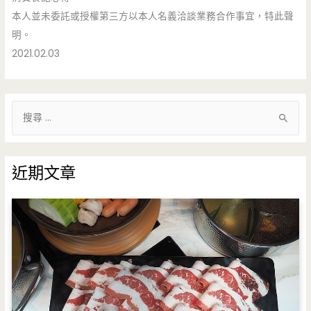
本人並未委託或授權第三方以本人名義洽談業務合作事宜，特此聲
明。
2021.02.03
搜
尋
關
鍵
近期文章
字
: