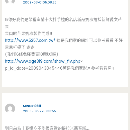
2009-07-0105:08:25
hi你好我們是榮獲宜蘭十大拌手禮的名店新品奶凍捲採新鮮愛文芒
果
果肉跟芒果奶凍製作而成!!
http://www.5257.com.tw/
這是我們家的網址可以參考看看 不好
意思打擾了 謝謝
(我們16條免運費買10還送1喔)
http://www.age319.com/show_flv.php
?
p_id_date=2009043045446著是我們家影片參考看看喔!!
MINGYI0811
2008-02-2710:38:55
到目前為止我還吃不到很喜歡的提拉米蘇蛋糕….