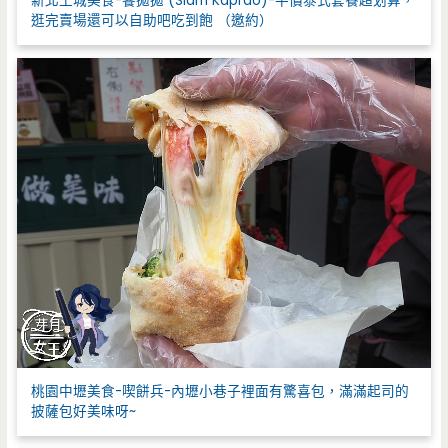
新北土城美食-饗拋拋 (Siam Kaprao)-平價泰式套餐超划算，
逛完賣場還可以自助吧吃到飽 （邀約）
桃園中壢美食-喫餅兵-內壢小巷子裡面有驚喜包，滿滿起司的
披薩包好美味呀~