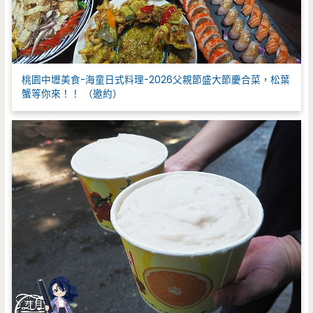
桃園中壢美食-海童日式料理-2026父親節盛大節慶合菜，松葉
蟹等你來！！ （邀約）