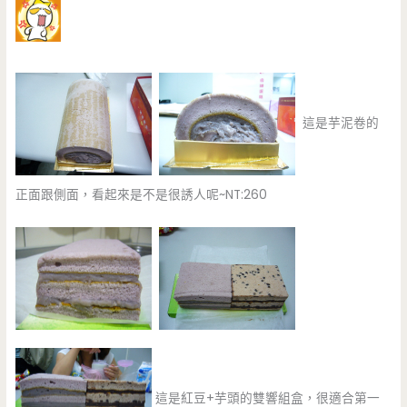
這是芋泥卷的
正面跟側面，看起來是不是很誘人呢~NT:260
這是紅豆+芋頭的雙響組盒，很適合第一