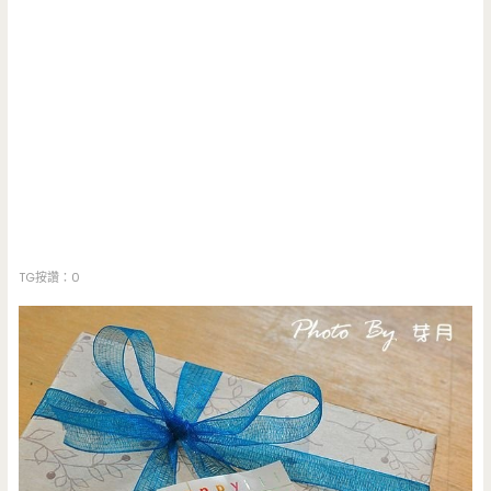
TG按讚：0