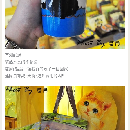
有測試過
裝熱水真的不會燙
雙層的設計~讓我真的敗了一個回家…
連阿良都說~天啊~這超實用的啊!!