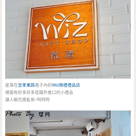
座落在
忠孝東路
巷子內的
Wiz微禮
禮品店
裡面有好多好多從國外進口的小禮品
讓人眼花撩亂喲~呵呵呵