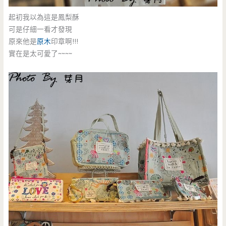
起初我以為這是鳳梨酥
可是仔細一看才發現
原來他是
原木
印章啊!!!
實在是太可愛了~~~~