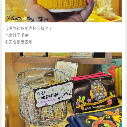
我看到這個馬克杯我就笑了
也太妙了吧!!!!
冬天會很應景喲~