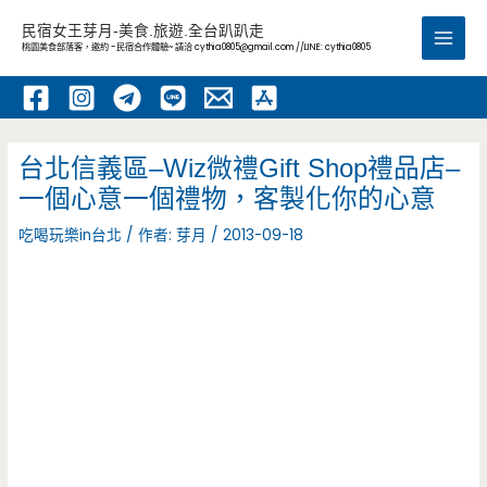
跳
民宿女王芽月-美食.旅遊.全台趴趴走
至
桃園美食部落客，邀約 -民宿合作體驗~ 請洽
cythia0805@gmail.com
//LINE: cythia0805
Main
主
要
Men
內
容
台北信義區–Wiz微禮Gift Shop禮品店–
一個心意一個禮物，客製化你的心意
吃喝玩樂in台北
/ 作者:
芽月
/
2013-09-18