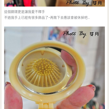
這個鋼環更是讓我愛不釋手
不過我手上已經有很多飾品了~再敗下去應該會被休掉吧…