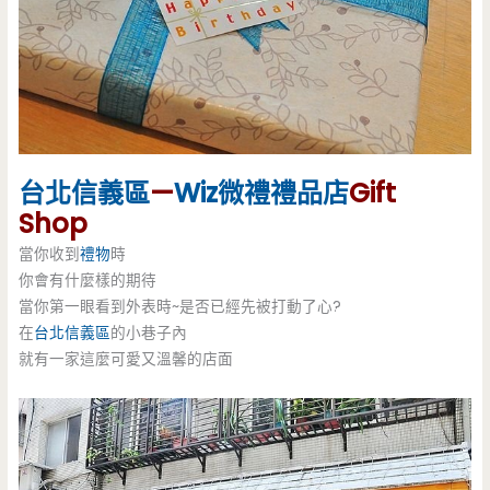
台北信義區
—
Wiz微禮
禮品店
Gift
Shop
當你收到
禮物
時
你會有什麼樣的期待
當你第一眼看到外表時~是否已經先被打動了心?
在
台北信義區
的小巷子內
就有一家這麼可愛又溫馨的店面