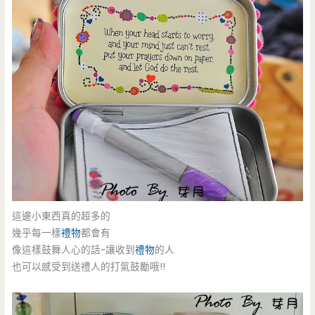
這邊小東西真的超多的
幾乎每一樣
禮物
都會有
像這樣鼓舞人心的話~讓收到
禮物
的人
也可以感受到送禮人的打氣鼓勵哦!!