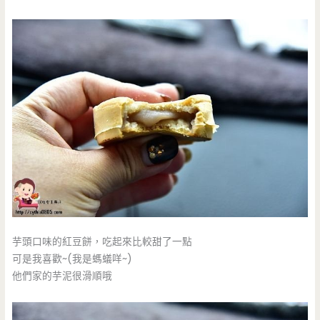
芋頭口味的紅豆餅，吃起來比較甜了一點
可是我喜歡~(我是螞蟻咩~)
他們家的芋泥很滑順哦