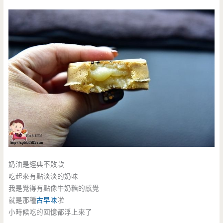
奶油是經典不敗款
吃起來有點淡淡的奶味
我是覺得有點像牛奶糖的感覺
就是那種
古早味
啦
小時候吃的回憶都浮上來了