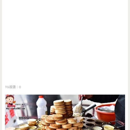
TG按讚：0