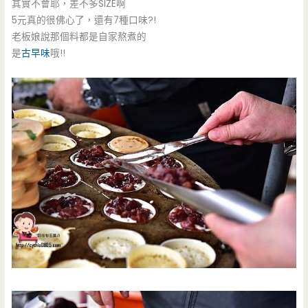
其實不會耶，差不多SIZE啊
5元真的很佛心了，還有7種口味?!
老板娘說那個料都是自家熬煮的
是
古早味
哦!!