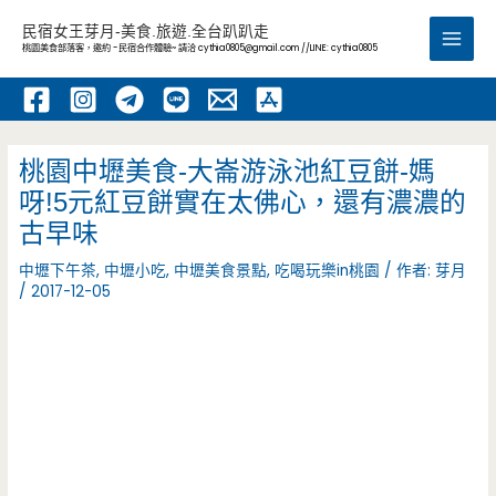
跳
民宿女王芽月-美食.旅遊.全台趴趴走
至
桃園美食部落客，邀約 -民宿合作體驗~ 請洽
cythia0805@gmail.com
//LINE: cythia0805
Main
主
要
Men
內
容
桃園中壢美食-大崙游泳池紅豆餅-媽
呀!5元紅豆餅實在太佛心，還有濃濃的
古早味
中壢下午茶
,
中壢小吃
,
中壢美食景點
,
吃喝玩樂in桃園
/ 作者:
芽月
/
2017-12-05