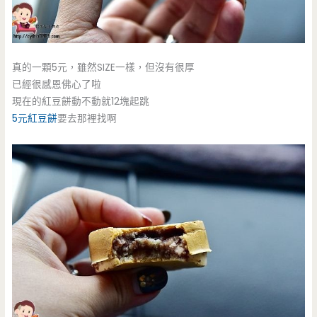
真的一顆5元，雖然SIZE一樣，但沒有很厚
已經很感恩佛心了啦
現在的紅豆餅動不動就12塊起跳
5元紅豆餅
要去那裡找啊