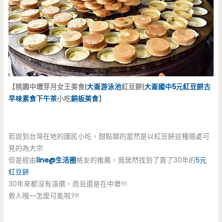
【桃園中壢芽月女王美食|
大崙游泳池
紅豆餅|
大崙國中
5元紅豆餅
古
早味
素食
下午茶
小吃
銅板美食
】
若說到台灣在地的國民小吃，甜點類的當然是以紅豆餅這種隨處可
見的為大宗
但是經由
line@生活圈
格友的推薦，我居然找到了賣了30年的
5元
紅豆餅
30年來都沒有漲價，而且還是在中壢!!!
救人哦~~怎麼可能啦?!!