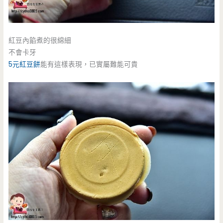
紅豆內餡煮的很綿細
不會卡牙
5元紅豆餅
能有這樣表現，已實屬難能可貴