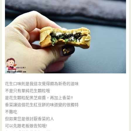
花生口味則是我這次覺得頗為新奇的滋味
不是只有單純花生顆粒哦
是花生顆粒配黑芝麻醬，再加上香菜!!
香菜讓這個花生紅豆餅的味道變的很獨特
不難吃
但如果您是很討厭香菜的人
可以先跟老板娘告知哦!