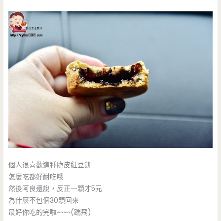
個人很喜歡這種脆皮紅豆餅
怎麼吃都好耐吃哦
然後阿良還說，反正一顆才5元
為什麼不包個30顆回來
最好你吃的完啦~~~~(踹飛)