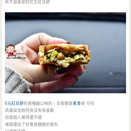
有不加香菜的花生紅豆餅
5元紅豆餅
有兩種鹹口味的，全部都是
素食
者 可吃
高麗菜這款阿良沒有很喜歡
但我個人覺得還不錯
裡面還加了好像是麵麴的素料