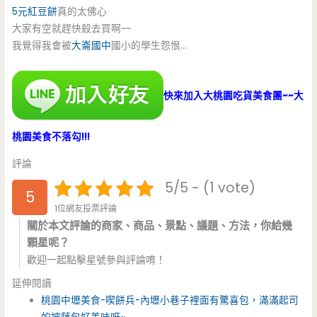
5元紅豆餅
真的太佛心
大家有空就趕快殺去買啊~~
我覺得我會被
大崙國中
國小的學生怨恨…
快來加入大桃園吃貨美食團~~大
桃園美食不落勾!!!
評論
5/5 - (1 vote)
5
1位網友投票評論
關於本文評論的商家、商品、景點、議題、方法，你給幾
顆星呢？
歡迎一起點擊星號參與評論唷！
延伸閱讀
桃園中壢美食-喫餅兵-內壢小巷子裡面有驚喜包，滿滿起司