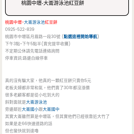
桃園中壢-大崙游泳池紅豆餅
桃園中壢-
大崙游泳池
紅豆餅
0925-522-839
桃園市中壢區月眉路一段30號 (
點選這裡開始導航
)
下午3點~下午5點半(賣完提早收攤)
不定期公休請先電話連絡詢問
停車資訊:路邊白線停車
真的沒有騙大家，他真的一顆紅豆餅只賣你5元
老板夫婦都非常和氣，他們賣了30年都沒漲價
很多老顧客都是從小吃到大的
斜對面就是
大崙游泳池
旁邊鄰近
大崙國小
跟
大崙國中
其實大崙雖然算是中壢區，但其實他們已經很靠近大竹了
如果是走66快速道路的話
但也蠻快就到達嚕