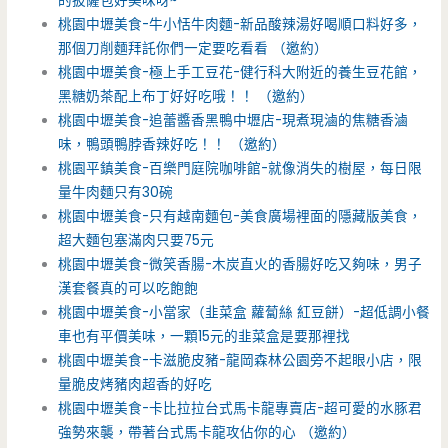
的披薩包好美味呀~
桃園中壢美食-牛小恬牛肉麵-新品酸辣湯好喝順口料好多，
那個刀削麵拜託你們一定要吃看看 （邀約）
桃園中壢美食-極上手工豆花-健行科大附近的養生豆花館，
黑糖奶茶配上布丁好好吃哦！！ （邀約）
桃園中壢美食-追蕾醬香黑鴨中壢店-現煮現滷的焦糖香滷
味，鴨頭鴨脖香辣好吃！！ （邀約）
桃園平鎮美食-百樂門庭院咖啡館-就像消失的樹屋，每日限
量牛肉麵只有30碗
桃園中壢美食-只有越南麵包-美食廣場裡面的隱藏版美食，
超大麵包塞滿肉只要75元
桃園中壢美食-微笑香腸-木炭直火的香腸好吃又夠味，男子
漢套餐真的可以吃飽飽
桃園中壢美食-小當家（韭菜盒 蘿蔔絲 紅豆餅）-超低調小餐
車也有平價美味，一顆15元的韭菜盒是要那裡找
桃園中壢美食-卡滋脆皮豬-龍岡森林公園旁不起眼小店，限
量脆皮烤豬肉超香的好吃
桃園中壢美食-卡比拉拉台式馬卡龍專賣店-超可愛的水豚君
強勢來襲，帶著台式馬卡龍攻佔你的心 （邀約）