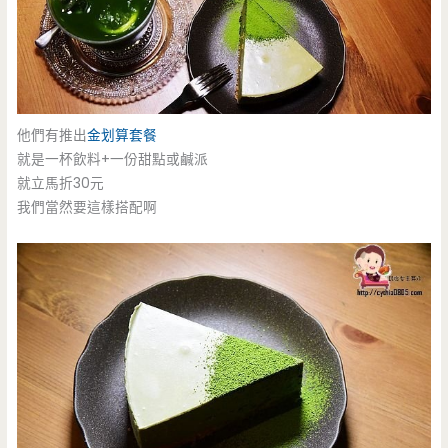
他們有推出
金划算套餐
就是一杯飲料+一份甜點或鹹派
就立馬折30元
我們當然要這樣搭配啊