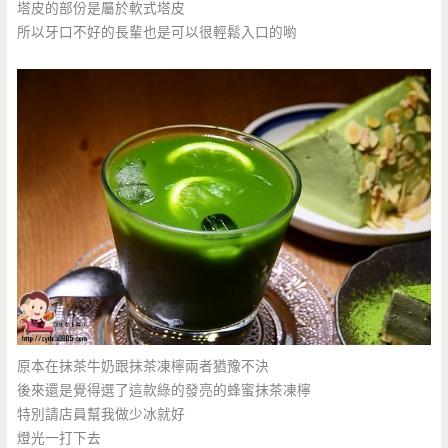
塔皮的部份是屬於軟式塔皮
所以牙口不好的長輩也是可以很輕鬆入口的喲
原本在抹茶牛奶跟抹茶凍檸兩者猶豫不決
後來還是覺得選了這款綠的發亮的蜂蜜抹茶凍檸
特別請店員幫我做少冰就好
燈光一打下去