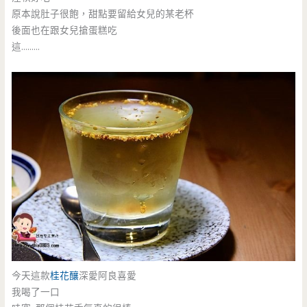
原本說肚子很飽，甜點要留給女兒的某老杯
後面也在跟女兒搶蛋糕吃
這………
今天這款
桂花釀
深愛阿良喜愛
我喝了一口