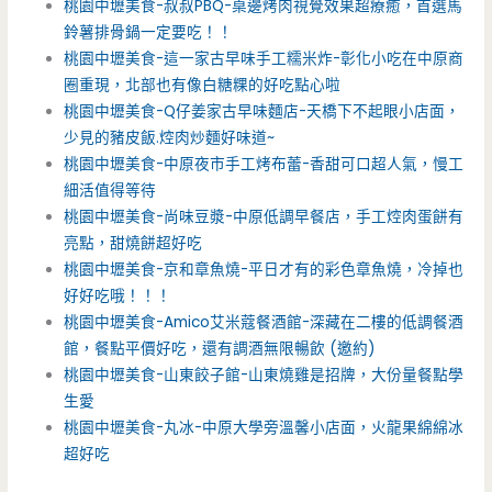
桃園中壢美食-叔叔PBQ-桌邊烤肉視覺效果超療癒，首選馬
鈴薯排骨鍋一定要吃！！
桃園中壢美食-這一家古早味手工糯米炸-彰化小吃在中原商
圈重現，北部也有像白糖粿的好吃點心啦
桃園中壢美食-Q仔姜家古早味麵店-天橋下不起眼小店面，
少見的豬皮飯.焢肉炒麵好味道~
桃園中壢美食-中原夜市手工烤布蕾-香甜可口超人氣，慢工
細活值得等待
桃園中壢美食-尚味豆漿-中原低調早餐店，手工焢肉蛋餅有
亮點，甜燒餅超好吃
桃園中壢美食-京和章魚燒-平日才有的彩色章魚燒，冷掉也
好好吃哦！！！
桃園中壢美食-Amico艾米蔻餐酒館-深藏在二樓的低調餐酒
館，餐點平價好吃，還有調酒無限暢飲 (邀約)
桃園中壢美食-山東餃子館-山東燒雞是招牌，大份量餐點學
生愛
桃園中壢美食-丸冰-中原大學旁溫馨小店面，火龍果綿綿冰
超好吃