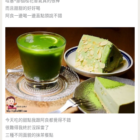
哇塞~那個桂花香氣真的很棒
而且甜甜的好好喝
阿良一邊喝一邊直點頭說不錯
今天吃的甜點我跟阿良都覺得不錯
很難得我終於沒踩雷了
三種不同面貌的抹茶餐點