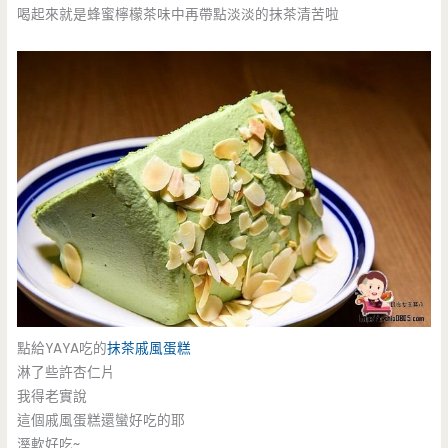
喝起來就是蜂蜜檸檬茶味中再帶點淡淡的抹茶清苦啦
點給YAYA吃的
抹茶戚風蛋糕
淋了些許杏仁片
我得老實說
這個戚風蛋糕還蠻好吃的耶
溼軟好吃~