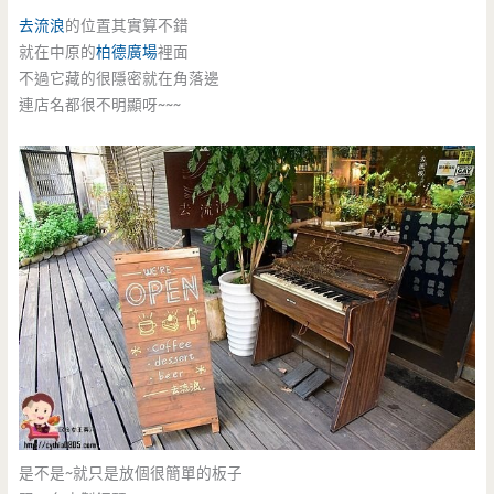
去流浪
的位置其實算不錯
就在中原的
柏德廣場
裡面
不過它藏的很隱密就在角落邊
連店名都很不明顯呀~~~
是不是~就只是放個很簡單的板子