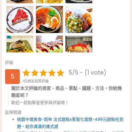
評論
5/5 - (1 vote)
5
1位網友投票評論
關於本文評論的商家、商品、景點、議題、方法，你給幾
顆星呢？
歡迎一起點擊星號參與評論唷！
延伸閱讀
桃園中壢美食-雨林 法式甜點x客製化蛋糕-499元甜點吃到
飽，給你滿滿的儀式感