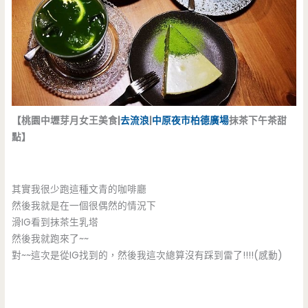
【桃園中壢芽月女王美食|
去流浪
|
中原夜市
柏德廣場
抹茶下午茶甜
點】
其實我很少跑這種文青的咖啡廳
然後我就是在一個很偶然的情況下
滑IG看到抹茶生乳塔
然後我就跑來了~~
對~~這次是從IG找到的，然後我這次總算沒有踩到雷了!!!!(感動)