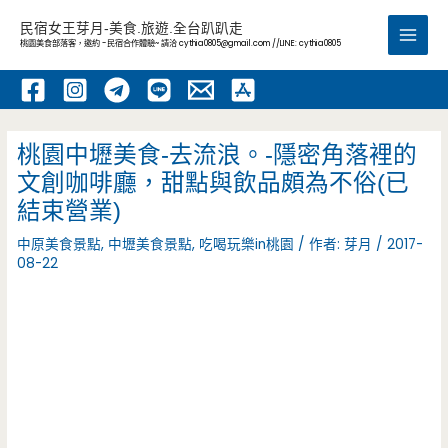
跳
民宿女王芽月-美食.旅遊.全台趴趴走
至
桃園美食部落客，邀約 -民宿合作體驗~ 請洽
cythia0805@gmail.com
//LINE: cythia0805
Main
主
要
Men
內
容
桃園中壢美食-去流浪。-隱密角落裡的
文創咖啡廳，甜點與飲品頗為不俗(已
結束營業)
中原美食景點
,
中壢美食景點
,
吃喝玩樂in桃園
/ 作者:
芽月
/
2017-
08-22