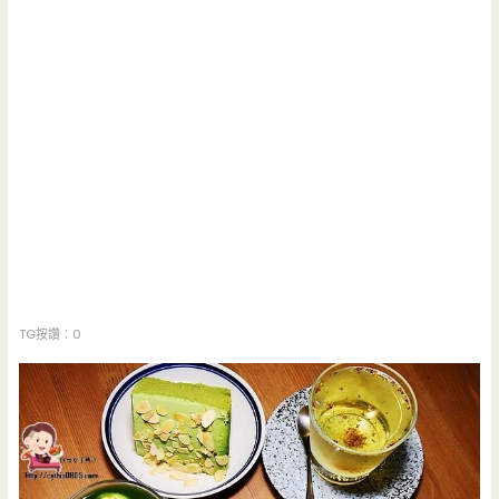
TG按讚：0