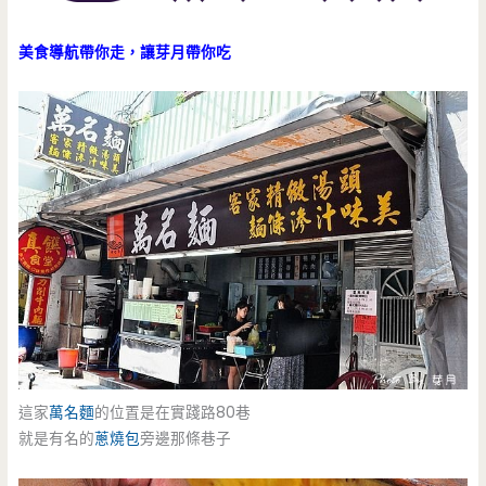
美食導航帶你走，讓芽月帶你吃
這家
萬名麵
的位置是在實踐路80巷
就是有名的
蔥燒包
旁邊那條巷子