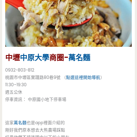
中壢
中原大學
商圈-
萬名麵
0932-803-812
桃園市中壢區實踐路80巷9號 （
點選這裡開始導航
）
11:30–19:30
週五公休
停車資訊： 中原國小地下停車場
這家
萬名麵
也是app裡面介紹的
剛好我們原本想去大熊農場踩點