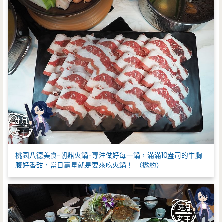
桃園八德美食-朝鼎火鍋-專注做好每一鍋，滿滿10盎司的牛胸
腹好香甜，當日壽星就是要來吃火鍋！ （邀約）