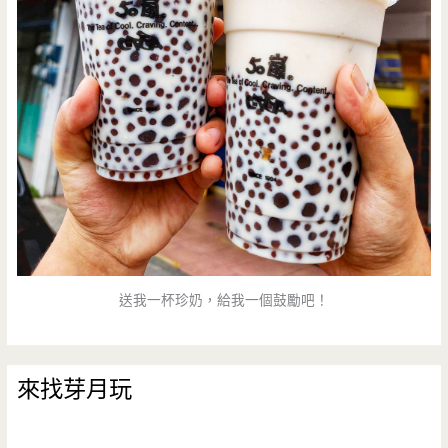
送我一杯珍奶，給我一個鼓勵吧！
來找芽月玩