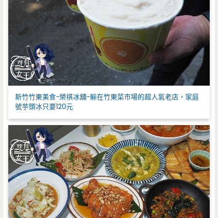
新竹竹東美食-榮祺冰舖-躲在竹東菜市場的超人氣老店，家庭
號芋頭冰只要120元