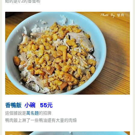
給的是1/2的魯蛋喲
香鴨飯
小碗 55元
這個據說是
萬名麵
的招牌
鴨肉飯上淋了一些鴨油還有大量的肉燥