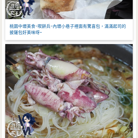
桃園中壢美食-喫餅兵-內壢小巷子裡面有驚喜包，滿滿起司的
披薩包好美味呀~