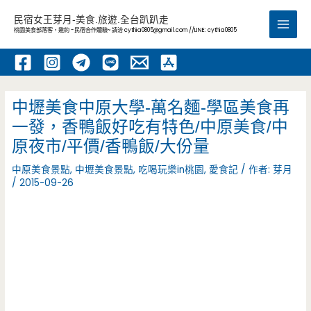
跳
民宿女王芽月-美食.旅遊.全台趴趴走
至
桃園美食部落客，邀約 -民宿合作體驗~ 請洽
cythia0805@gmail.com
//LINE: cythia0805
Main
主
要
Men
內
容
中壢美食中原大學-萬名麵-學區美食再
一發，香鴨飯好吃有特色/中原美食/中
原夜市/平價/香鴨飯/大份量
中原美食景點
,
中壢美食景點
,
吃喝玩樂in桃園
,
愛食記
/ 作者:
芽月
/
2015-09-26