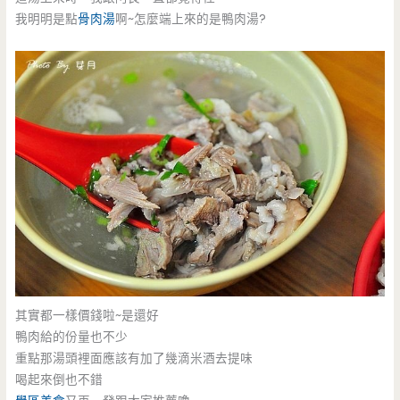
我明明是點
骨肉湯
啊~怎麼端上來的是鴨肉湯?
其實都一樣價錢啦~是還好
鴨肉給的份量也不少
重點那湯頭裡面應該有加了幾滴米酒去提味
喝起來倒也不錯