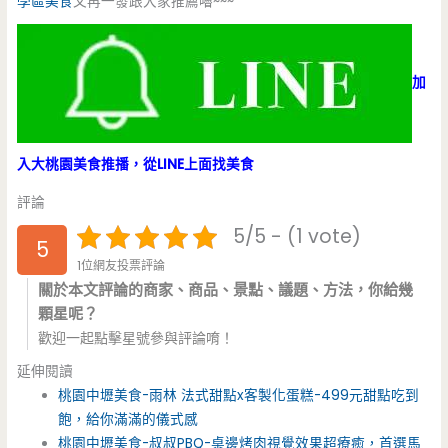
學區美食
又再一發跟大家推薦嚕~~~
加
入大桃園美食推播，從LINE上面找美食
評論
5/5 - (1 vote)
5
1位網友投票評論
關於本文評論的商家、商品、景點、議題、方法，你給幾
顆星呢？
歡迎一起點擊星號參與評論唷！
延伸閱讀
桃園中壢美食-雨林 法式甜點x客製化蛋糕-499元甜點吃到
飽，給你滿滿的儀式感
桃園中壢美食-叔叔PBQ-桌邊烤肉視覺效果超療癒，首選馬