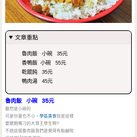
文章重點
魯肉飯 小碗 35元
香鴨飯 小碗 55元
乾餛飩 35元
鴨肉湯 45元
魯肉飯 小碗 35元
雖然是小碗的
可是份量也不小，
學區美食
就是這樣
要餵飽嘴刁的大胃王學生啊!!
不過這個魯肉飯我們是覺得有點鹹啦