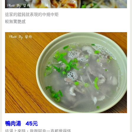
這家的餛飩就表現的中規中矩
較無驚艷感
鴨肉湯 45元
這湯上來時，我跟阿良一直都覺得怪