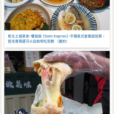
新北土城美食-饗拋拋 (Siam Kaprao)-平價泰式套餐超划算，
逛完賣場還可以自助吧吃到飽 （邀約）