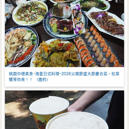
桃園中壢美食-海童日式料理-2026父親節盛大節慶合菜，松葉
蟹等你來！！ （邀約）