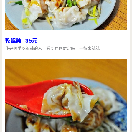
乾餛飩 35元
我是個愛吃餛飩的人，看到這個肯定點上一盤來試試