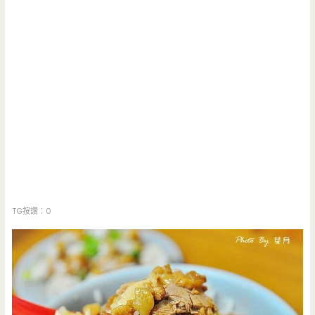
TG按讚：0