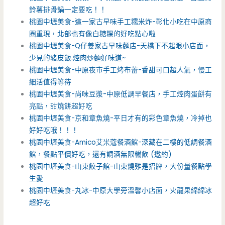
鈴薯排骨鍋一定要吃！！
桃園中壢美食-這一家古早味手工糯米炸-彰化小吃在中原商
圈重現，北部也有像白糖粿的好吃點心啦
桃園中壢美食-Q仔姜家古早味麵店-天橋下不起眼小店面，
少見的豬皮飯.焢肉炒麵好味道~
桃園中壢美食-中原夜市手工烤布蕾-香甜可口超人氣，慢工
細活值得等待
桃園中壢美食-尚味豆漿-中原低調早餐店，手工焢肉蛋餅有
亮點，甜燒餅超好吃
桃園中壢美食-京和章魚燒-平日才有的彩色章魚燒，冷掉也
好好吃哦！！！
桃園中壢美食-Amico艾米蔻餐酒館-深藏在二樓的低調餐酒
館，餐點平價好吃，還有調酒無限暢飲 (邀約)
桃園中壢美食-山東餃子館-山東燒雞是招牌，大份量餐點學
生愛
桃園中壢美食-丸冰-中原大學旁溫馨小店面，火龍果綿綿冰
超好吃