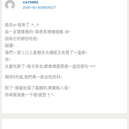
CAT0402
2010-10-3008:05:07
麻吉a~我來了..^_^
這一定要推推的~真想多按幾個推..哈~
因為它的餅好吃吼~
超讚~
我們一家三口上星期去北埔逛又去買了一盒呢~
哈~
太愛吃餅了~每次有去,都會順道買個一盒回家吃~^^
期待11月底,我們再一起去吃好料~
對了~我最近寫了篇麵的,需要點人氣~
你再幫我推一下哦!感恩ㄋㄟ