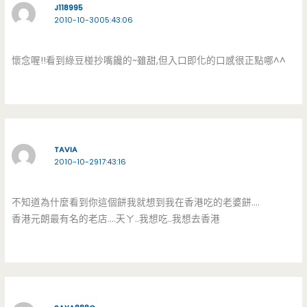
J118995
2010-10-3005:43:06
懷念喔!!看到綠豆椪抄嘴饞的~雖甜,但入口即化的口感很正點哪^^
TAVIA
2010-10-2917:43:16
不知道為什麼看到你這個餅我就想到我在香港吃的老婆餅….
香港元朗最有名的老店….天ㄚ..我想吃..我想去香港