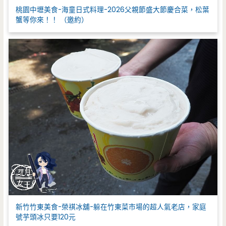
桃園中壢美食-海童日式料理-2026父親節盛大節慶合菜，松葉
蟹等你來！！ （邀約）
新竹竹東美食-榮祺冰舖-躲在竹東菜市場的超人氣老店，家庭
號芋頭冰只要120元