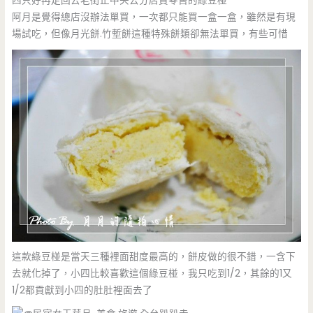
四只好再走回去老街正中央去分店買零售的綠豆椪
阿月是覺得總店沒辦法單買，一次都只能買一盒一盒，雖然是有現
場試吃，但像月光餅.竹塹餅這種特殊餅類卻無法單買，有些可惜
這款綠豆椪是當天三種裡面甜度最高的，餅皮做的很不錯，一含下
去就化掉了，小四比較喜歡這個綠豆椪，我只吃到1/2，其餘的1又
1/2都貢獻到小四的肚肚裡面去了