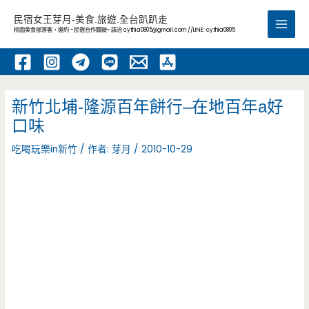
跳
民宿女王芽月-美食.旅遊.全台趴趴走
至
桃園美食部落客，邀約 -民宿合作體驗~ 請洽
cythia0805@gmail.com
//LINE: cythia0805
Main
主
要
Men
內
容
新竹北埔-隆源百年餅行–在地百年a好
口味
吃喝玩樂in新竹
/ 作者:
芽月
/
2010-10-29