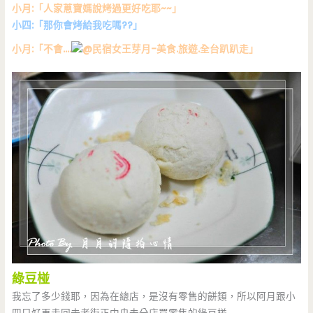
小月:「人家蔥寶媽說烤過更好吃耶~~」
小四:「那你會烤給我吃嗎??」
小月:「不會….
」
綠豆椪
我忘了多少錢耶，因為在總店，是沒有零售的餅類，所以阿月跟小