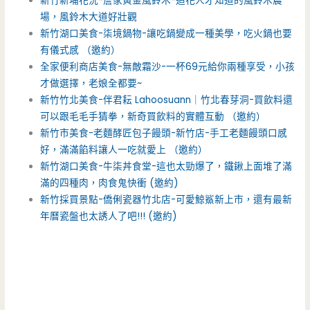
新竹新埔花況-詹家黃金風鈴木-追花人才知道的風鈴木農
場，風鈴木大道好壯觀
新竹湖口美食-柒境鍋物-讓吃鍋變成一種美學，吃火鍋也要
有儀式感 （邀約）
全家便利商店美食-無敵霜沙-一杯69元給你兩種享受，小孩
才做選擇，老娘全都要~
新竹竹北美食-伴君耘 Lahoosuann｜竹北春芽洞-買飲料還
可以跟毛毛手猜拳，新奇買飲料的實體互動 （邀約）
新竹市美食-老麵酵匠包子饅頭-新竹店-手工老麵饅頭口感
好，滿滿餡料讓人一吃就愛上 （邀約）
新竹湖口美食-牛柒丼食堂-這也太勁爆了，鐵鍬上面堆了滿
滿的四種肉，肉食鬼快衝 (邀約)
新竹採買景點-僑俐瓷器竹北店-可愛鯨鯊新上市，還有最新
年曆瓷盤也太誘人了吧!!! (邀約)