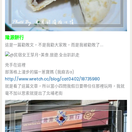
隆源餅行
這是一篇勸敗文，不是我勸大家敗，而是我被勸敗了….
兇手在這裡
部落格上漫步的貓—蔥寶媽 (我麻吉a)
http://www.wretch.cc/blog/cat0402/18735980
就是看了這篇文章，所以當小四問我假日要帶任任那裡玩時，我就
毫不加以思索就提出了北埔老街