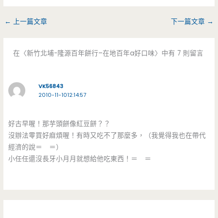
←
上一篇文章
下一篇文章
→
在〈新竹北埔-隆源百年餅行–在地百年a好口味〉中有 7 則留言
VK56843
2010-11-1012:14:57
好古早喔！那芋頭餅像紅豆餅？？
沒辦法零買好麻煩喔！有時又吃不了那麼多，（我覺得我也在帶代
經濟的說＝ ＝）
小任任還沒長牙小月月就想給他吃東西！＝ ＝