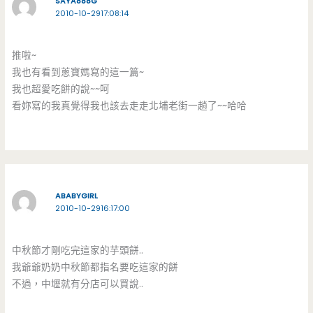
SAYA888G
2010-10-2917:08:14
推啦~
我也有看到蔥寶媽寫的這一篇~
我也超愛吃餅的說~~呵
看妳寫的我真覺得我也該去走走北埔老街一趟了~~哈哈
ABABYGIRL
2010-10-2916:17:00
中秋節才剛吃完這家的芋頭餅..
我爺爺奶奶中秋節都指名要吃這家的餅
不過，中壢就有分店可以買說..