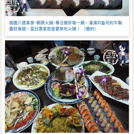
桃園八德美食-朝鼎火鍋-專注做好每一鍋，滿滿10盎司的牛胸
腹好香甜，當日壽星就是要來吃火鍋！ （邀約）