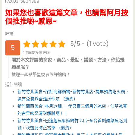
FAX:03-5804389
如果您也喜歡這篇文章，也請幫阿月按
個推推喲~感恩~
評論
5/5 - (1 vote)
5
1位網友投票評論
關於本文評論的商家、商品、景點、議題、方法，你給幾
顆星呢？
歡迎一起點擊星號參與評論唷！
延伸閱讀
新竹竹北美食-深紅海鮮鍋物-新竹竹北店-提早預約吃火鍋，
還有免費炸全雞送你吃 （邀約）
新竹關西美食-林月冰舖-一年只賣三個月的冰店，仙草冰真
的古早味又清甜解膩啊！！
新竹竹北美食-巴適經典麻辣鍋竹北店-全台首創酸菜魚吃到
飽，秋蟹此時正當季 （邀約）