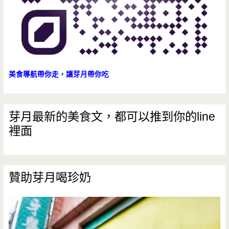
美食導航帶你走，讓芽月帶你吃
芽月最新的美食文，都可以推到你的line
裡面
贊助芽月喝珍奶