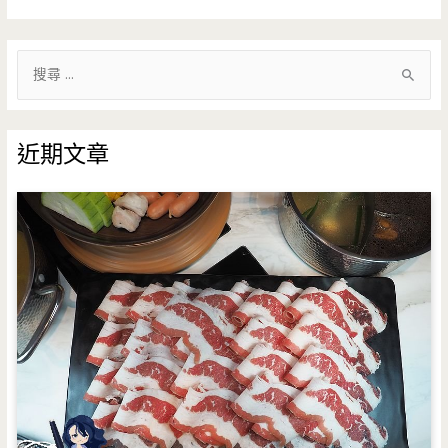
搜
尋
關
鍵
近期文章
字
: