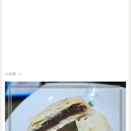
TG按讚：0