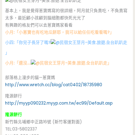
基本上，我是覺得蔥寶媽寫的很詳細，阿月就只負責吃，不負責寫
太多，最近顧小孩顧到腦細胞都快死光光了
有興趣的格友們可以去蔥寶媽家看看
小月:「小蔥寶也有吃地瓜餅耶，我可以給任任吃看看嗎?」
小四:「你兒子長牙了嗎?
」
小月:「還沒….
」
部落格上漫步的貓—蔥寶媽
http://www.wretch.cc/blog/cat0402/18735980
隆源餅行
http://myyp090232.myyp.com.tw/ec99/Default.asp
隆源餅行
新竹縣北埔鄉中正路16號 (新竹客運對面)
TEL:03-5802337