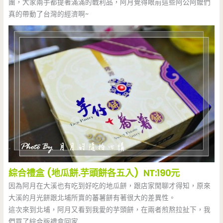
團，大家兩手都提著滿滿的戰利品，阿月覺得眼前這些阿公阿嬤們
真的帶動了台灣的經濟啊~
綜合禮盒 (地瓜餅.芋頭餅各五入) NT:190元
因為阿月在大溪也有吃到好吃的地瓜餅，跟店家閒聊才得知，原來
大溪的月光餅跟北埔所賣的蕃薯餅有著很大的差異性。
這次來到北埔，阿月又看到我愛的芋頭餅，在兩者煎熬拉扯下，我
們買了綜合版禮盒回家