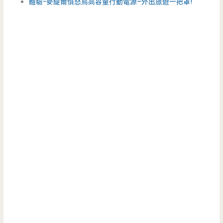
體驗-麥緹爾憤怒鳥高容量行動電源–外出旅遊一把罩!