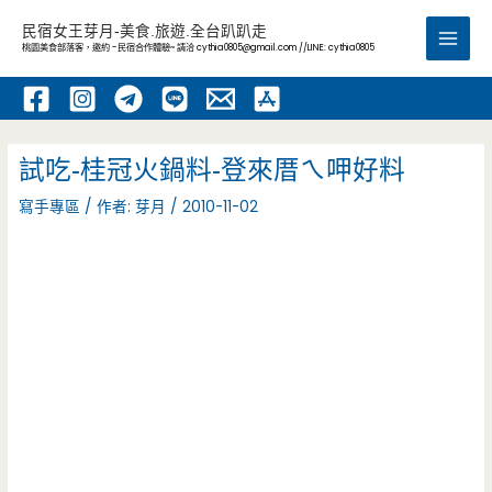
跳
民宿女王芽月-美食.旅遊.全台趴趴走
至
桃園美食部落客，邀約 -民宿合作體驗~ 請洽
cythia0805@gmail.com
//LINE: cythia0805
Main
主
要
Men
內
容
試吃-桂冠火鍋料-登來厝ㄟ呷好料
寫手專區
/ 作者:
芽月
/
2010-11-02