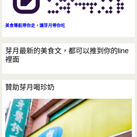
美食導航帶你走，讓芽月帶你吃
芽月最新的美食文，都可以推到你的line
裡面
贊助芽月喝珍奶