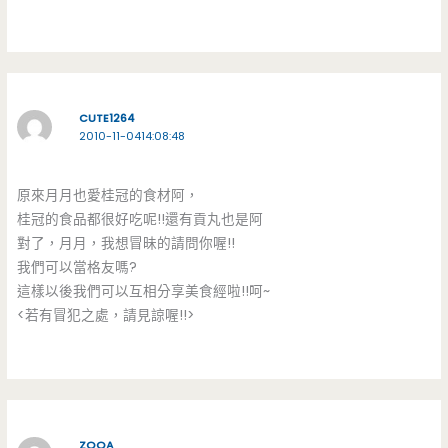
CUTE1264
2010-11-0414:08:48
原來月月也愛桂冠的食材阿，
桂冠的食品都很好吃呢!!還有貢丸也是阿
對了，月月，我想冒昧的請問你喔!!
我們可以當格友嗎?
這樣以後我們可以互相分享美食經啦!!呵~
<若有冒犯之處，請見諒喔!!>
ZOOA