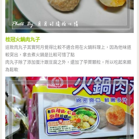
桂冠火鍋肉丸子
這款肉丸子其實阿月覺得比較不適合用在火鍋料理上，因為他味道
較突出，拿去煮火鍋是比較可惜了點
肉丸子除了添加蛋汁跟豆腐之外，還加了茡薺顆粒，所以吃起來頗
為鬆軟