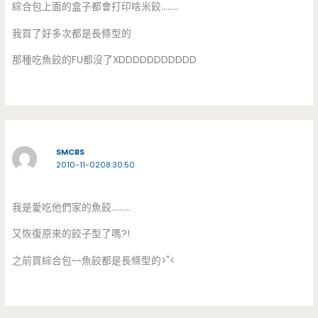
綜合包上面的盒子都會打印啥米餃……..
我買了好多次都是長條型的
那種吃魚餃的FU都沒了XDDDDDDDDDDD
SMCBS
2010-11-0208:30:50
我是愛吃他們家的魚餃………
又恢復原來的餃子型了嗎?!
之前買綜合包~~魚餃都是長條型的>"<