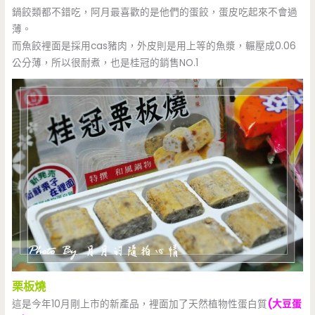
鍋餃類都不錯吃，阿月最喜歡的是他們的蛋餃，蛋皮吃起來不會過
薄。
而魚餃裡面是採用cas豬肉，外皮則是用上等的魚漿，輾壓成0.06
公分薄，所以很耐煮，也是桂冠的銷售NO.1
栗板燒
這是今年10月剛上市的新產品，裡面加了天然植物性蛋白質
(大豆蛋