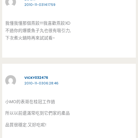
2010-11-0314:17:59
我懂我懂那個燕餃!!!我喜歡燕餃XD
不過你的爆漿魚子丸也很有吸引力,
下次煮火鍋時再來試試看~
VICKY032476
2010-11-0306:28:46
小MO的表哥在桂冠工作過
所以以前還滿常吃到它們家的產品
品質很穩定.又好吃呢!