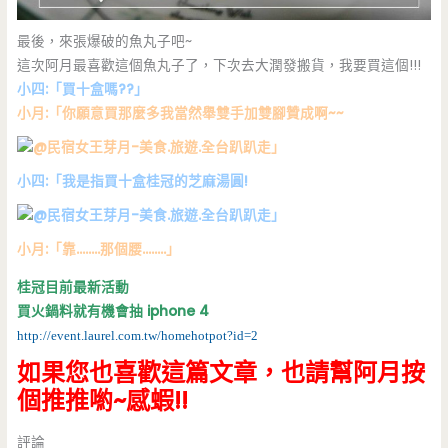
最後，來張爆破的魚丸子吧~
這次阿月最喜歡這個魚丸子了，下次去大潤發搬貨，我要買這個!!!
小四:「買十盒嗎??」
小月:「你願意買那麼多我當然舉雙手加雙腳贊成啊~~
」
小四:「我是指買十盒桂冠的芝麻湯圓!
」
小月:「靠……..那個腰……..」
桂冠目前最新活動
買火鍋料就有機會抽 iphone 4
http://event.laurel.com.tw/homehotpot?id=2
如果您也喜歡這篇文章，也請幫阿月按
個推推喲~感蝦!!
評論