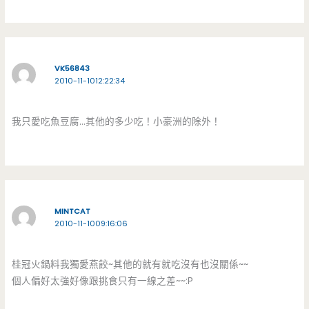
VK56843
2010-11-1012:22:34
我只愛吃魚豆腐…其他的多少吃！小豪洲的除外！
MINTCAT
2010-11-1009:16:06
桂冠火鍋料我獨愛燕餃~其他的就有就吃沒有也沒關係~~
個人偏好太強好像跟挑食只有一線之差~~:P