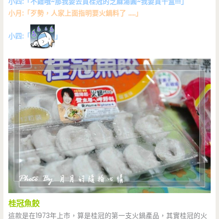
小四:「不錯哦~那我要去買桂冠的芝麻湯圓~我要買十盒!!!」
小月:「歹勢，人家上面指明要火鍋料了 …..」
小四:「
」
桂冠魚餃
這款是在1973年上市，算是桂冠的第一支火鍋產品，其實桂冠的火