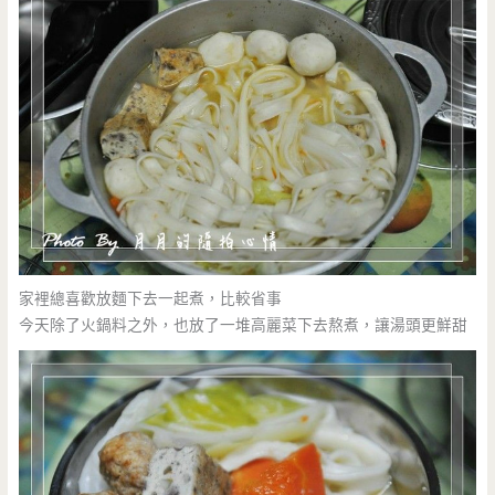
家裡總喜歡放麵下去一起煮，比較省事
今天除了火鍋料之外，也放了一堆高麗菜下去熬煮，讓湯頭更鮮甜