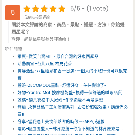
5/5 - (1 vote)
5
1位網友投票評論
關於本文評論的商家、商品、景點、議題、方法，你給幾
顆星呢？
歡迎一起點擊星號參與評論唷！
延伸閱讀
推廣–微笑台灣MIT，原自台灣的好東西產品
活動廣宣–台北八里 柚見花香
嘗鮮活動-八里柚見花香一日遊-一個人的小旅行也可以很充
實
體驗-ZECOMODE童裝–舒適好穿，任任變帥了~
好物-Yantra Mat 按摩機能墊–換得一個舒適的睡眠品質
邀稿–獨具衣格中大尺碼–冬季顯瘦不再是夢想
體驗-永豐餘橘子工坊清潔系列–去漬粉超強效果，媽媽們必
買!!
分享-當我遇上美食部落客的時候—-APP小遊戲
電影-吸血鬼獵人—林肯總統—你所不知道的林肯原來是….