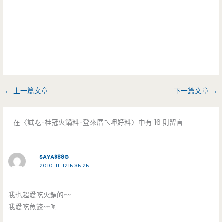
←
上一篇文章
下一篇文章
→
在〈試吃-桂冠火鍋料-登來厝ㄟ呷好料〉中有 16 則留言
SAYA888G
2010-11-1215:35:25
我也超愛吃火鍋的~~
我愛吃魚餃~~呵