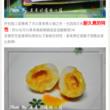
耐久煮的特
外包裝上寫著煮了可以拿來煮火鍋之外，也因為它有
性
，所以也可以拿來做麻辣鍋或是泡麵都很OK
其實阿月是覺得利用肉丸子鬆軟的特性，拿來煮紅燒獅子頭應該會
比較棒~