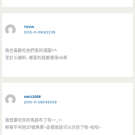
TAVIA
2010-11-0914:22:35
我也喜歡吃他們家的湯圓^^
至於火鍋料…哪家的我都覺得ok耶
AIKO2058
2010-11-0804:53:59
我想要吃你的馬路布丁啦~>_<~
幹嘛不叫他20號再寄~這樣我就可以分到了啦~哈哈~