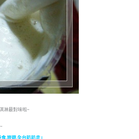
淇淋最對味啦~
~
」