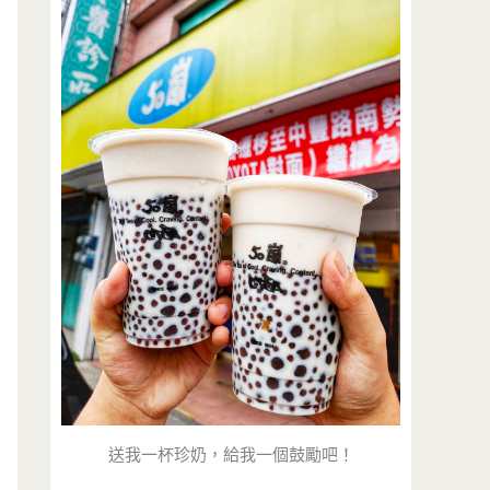
送我一杯珍奶，給我一個鼓勵吧！