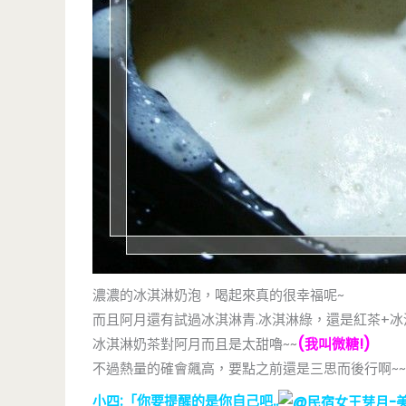
濃濃的冰淇淋奶泡，喝起來真的很幸福呢~
而且阿月還有試過冰淇淋青.冰淇淋綠，還是紅茶+冰
冰淇淋奶茶對阿月而且是太甜嚕~~
(我叫微糖!)
不過熱量的確會飆高，要點之前還是三思而後行啊~~
小四:「你要提醒的是你自己吧..