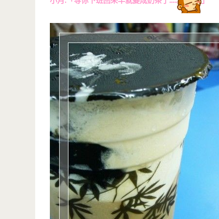
小月:「等你下班回來早就變成奶茶了…..
」