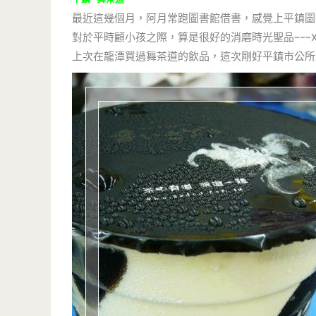
最近這幾個月，阿月常跑圖書館借書，感覺上平鎮圖
對於平時顧小孩之際，算是很好的消磨時光聖品~~~X
上次在龍潭買過舞茶道的飲品，這次剛好平鎮市公所