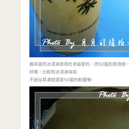
舞茶道的冰淇淋是用杜老爺家的，而50嵐則是用統
好喝，比較有冰淇淋味啦
不過仙草凍就還是50嵐的較優嚕~