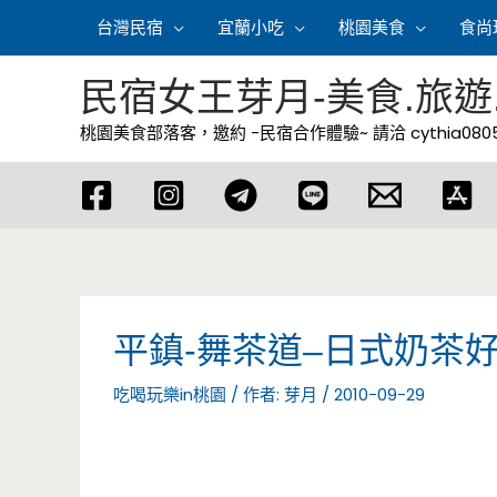
跳
台灣民宿
宜蘭小吃
桃園美食
食尚
至
主
民宿女王芽月-美食.旅遊
要
桃園美食部落客，邀約 -民宿合作體驗~ 請洽
cythia08
內
容
平鎮-舞茶道–日式奶茶好
吃喝玩樂in桃園
/ 作者:
芽月
/
2010-09-29