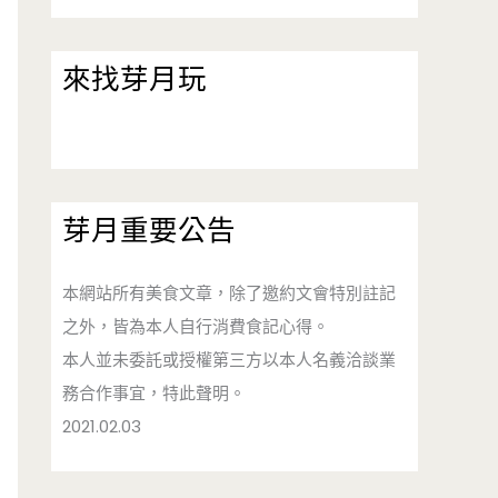
來找芽月玩
芽月重要公告
本網站所有美食文章，除了邀約文會特別註記
之外，皆為本人自行消費食記心得。
本人並未委託或授權第三方以本人名義洽談業
務合作事宜，特此聲明。
2021.02.03