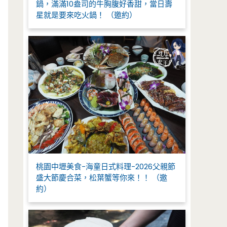
鍋，滿滿10盎司的牛胸腹好香甜，當日壽
星就是要來吃火鍋！ （邀約）
桃園中壢美食-海童日式料理-2026父親節
盛大節慶合菜，松葉蟹等你來！！ （邀
約）