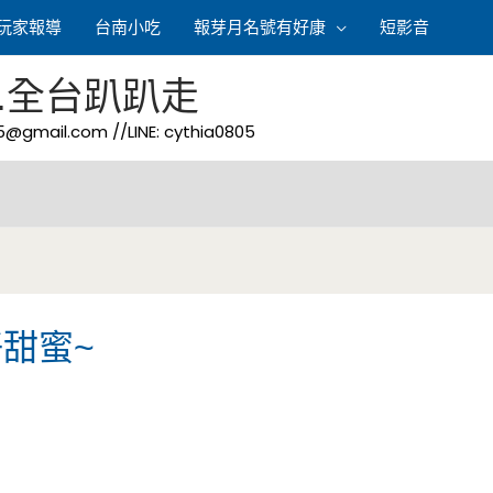
玩家報導
台南小吃
報芽月名號有好康
短影音
.全台趴趴走
05@gmail.com
//LINE: cythia0805
甜蜜~