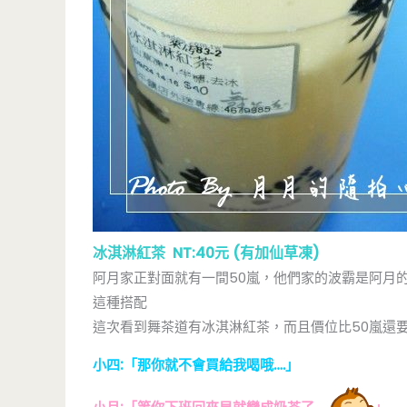
冰淇淋紅茶 NT:40元 (有加仙草凍)
阿月家正對面就有一間50嵐，他們家的波霸是阿月
這種搭配
這次看到舞茶道有冰淇淋紅茶，而且價位比50嵐還要
小四:「那你就不會買給我喝哦….」