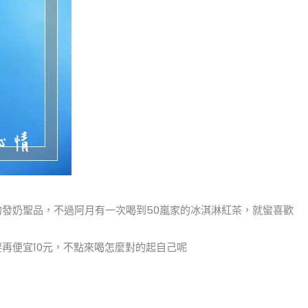
的發奶聖品，不過阿月有一次喝到50嵐家的冰淇淋紅茶，就蠻喜歡
再便宜10元，不點來喝怎麼對的起自己呢