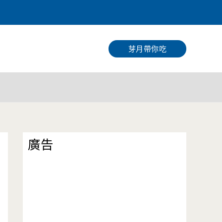
搜
尋
芽月帶你吃
廣告