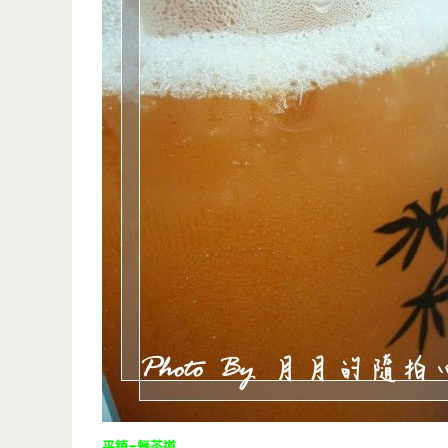
平鎮–舞茶道