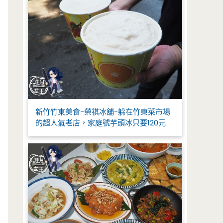
新竹竹東美食-榮祺冰舖-躲在竹東菜市場
的超人氣老店，家庭號芋頭冰只要120元