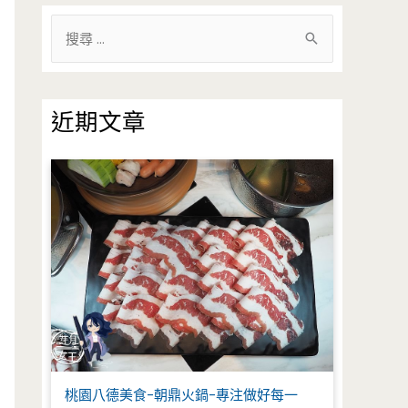
搜
尋
關
鍵
近期文章
字
:
桃園八德美食-朝鼎火鍋-專注做好每一