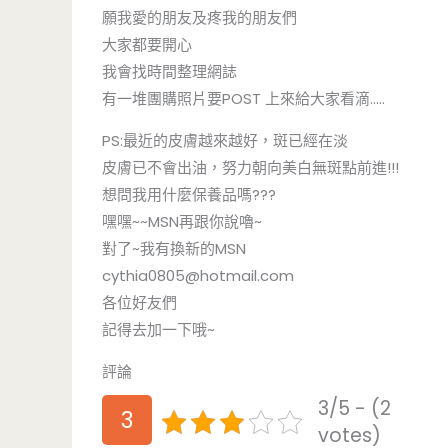
願我愛的朋友及疼我的朋友們
大家都要開心
我會找時間整理網誌
有一堆團購照片要POST 上來給大家看滴…..
PS:最近的皮膚越來越好，斑已經在淡
皮膚已不會出油，努力朝向美白無斑點前進!!!
想問我用什麼保養品嗎???
嘿嘿~~MSN再跟你說嚕~
對了~我有換新的MSN
cythia0805@hotmail.com
各位好友們
記得去加一下哦~
評論
3/5 - (2
3
votes)