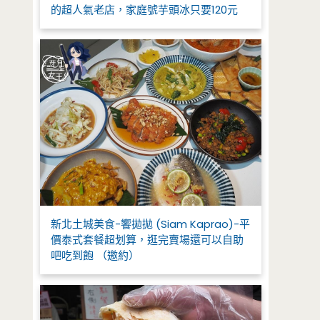
的超人氣老店，家庭號芋頭冰只要120元
新北土城美食-饗拋拋 (Siam Kaprao)-平
價泰式套餐超划算，逛完賣場還可以自助
吧吃到飽 （邀約）