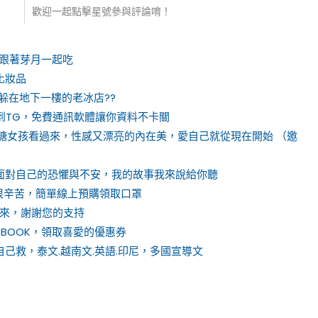
歡迎一起點擊星號參與評論唷！
，跟著芽月一起吃
化妝品
躲在地下一樓的老冰店??
NE轉到TG，免費通訊軟體讓你資料不卡關
衣-棉花糖女孩看過來，性感又漂亮的內在美，愛自己就從現在開始 （邀
面對自己的恐懼與不安，我的故事我來說給你聽
的很辛苦，簡單線上預購領取口罩
來，謝謝您的支持
ON BOOK，領取喜愛的優惠券
己救，泰文.越南文.英語.印尼，多國宣導文