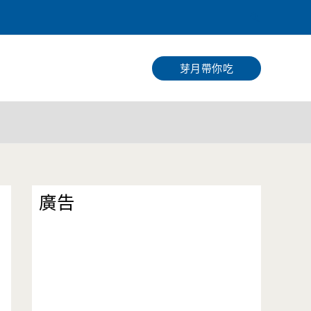
搜
尋
芽月帶你吃
廣告