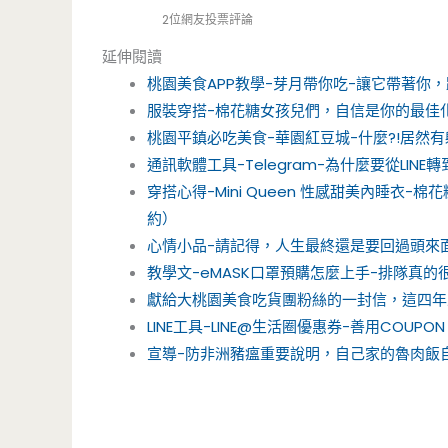
2位網友投票評論
延伸閱讀
桃園美食APP教學-芽月帶你吃-讓它帶著你
服裝穿搭-棉花糖女孩兒們，自信是你的最佳
桃園平鎮必吃美食-華園紅豆城-什麼?!居然有
通訊軟體工具-Telegram-為什麼要從LI
穿搭心得-Mini Queen 性感甜美內睡
約）
心情小品-請記得，人生最終還是要回過頭來
教學文-eMASK口罩預購怎麼上手-排隊真
獻給大桃園美食吃貨團粉絲的一封信，這四年
LINE工具-LINE@生活圈優惠券-善用COUP
宣導-防非洲豬瘟重要說明，自己家的魯肉飯自