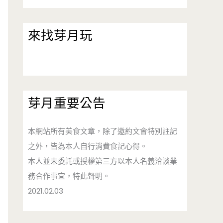
來找芽月玩
芽月重要公告
本網站所有美食文章，除了邀約文會特別註記
之外，皆為本人自行消費食記心得。
本人並未委託或授權第三方以本人名義洽談業
務合作事宜，特此聲明。
2021.02.03