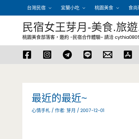
跳
台灣民宿
宜蘭小吃
桃園美食
食尚
至
主
民宿女王芽月-美食.旅遊
要
桃園美食部落客，邀約 -民宿合作體驗~ 請洽
cythia08
內
容
最近的最近~
心情手札
/ 作者:
芽月
/
2007-12-01