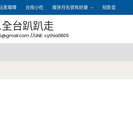
玩家報導
台南小吃
報芽月名號有好康
短影音
.全台趴趴走
05@gmail.com
//LINE: cythia0805