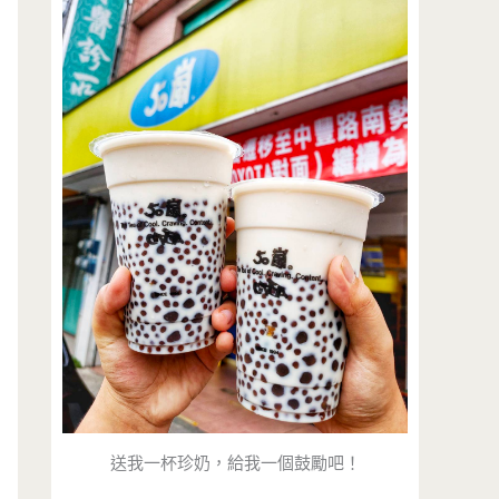
送我一杯珍奶，給我一個鼓勵吧！