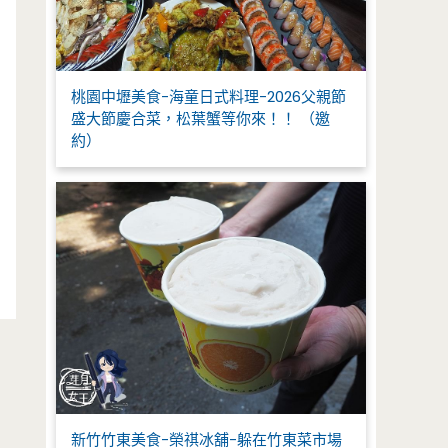
桃園中壢美食-海童日式料理-2026父親節
盛大節慶合菜，松葉蟹等你來！！ （邀
約）
新竹竹東美食-榮祺冰舖-躲在竹東菜市場