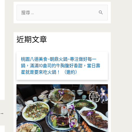
搜
尋
關
鍵
近期文章
字
:
桃園八德美食-朝鼎火鍋-專注做好每一
鍋，滿滿10盎司的牛胸腹好香甜，當日壽
星就是要來吃火鍋！ （邀約）
→