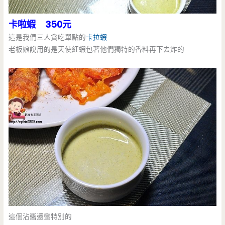
卡啦蝦 350元
這是我們三人貪吃單點的
卡拉蝦
老板娘說用的是天使紅蝦包著他們獨特的香料再下去炸的
這個沾醬還蠻特別的