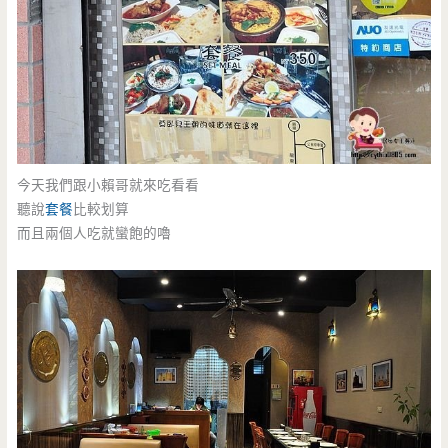
今天我們跟小賴哥就來吃看看
聽說
套餐
比較划算
而且兩個人吃就蠻飽的嚕