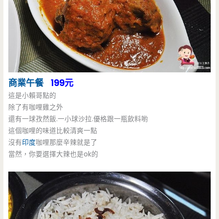
商業午餐
199元
這是小賴哥點的
除了有咖哩雞之外
還有一球孜然飯.一小球沙拉.優格跟一瓶飲料喲
這個咖哩的味道比較清爽一點
沒有
印度
咖哩那麼辛辣就是了
當然，你要選擇大辣也是ok的