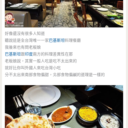
好像還沒有很多人知道
聽說這是全台灣唯一一家
巴基斯坦
料理餐廳
我後來也有問老板娘
巴基斯坦
跟
印度
兩方的料理差異性在那
老板娘說，其實一般人吃是吃不太出來的
就好比你叫外國人來吃台灣小吃
分不太出來南部食物偏甜，北部食物偏鹹的道理是一樣的