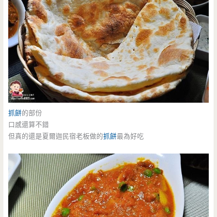
抓餅
的部份
口感還算不錯
但真的還是夏爾迦民宿老板做的
抓餅
最為好吃