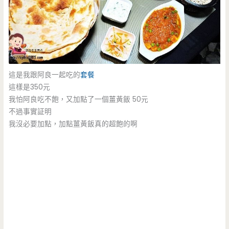
這是我跟阿良一起吃的
套餐
這樣是350元
我怕阿良吃不飽，又加點了一個薑黃飯 50元
不過事實証明
我沒必要加點，加點薑黃飯真的超飽的啊