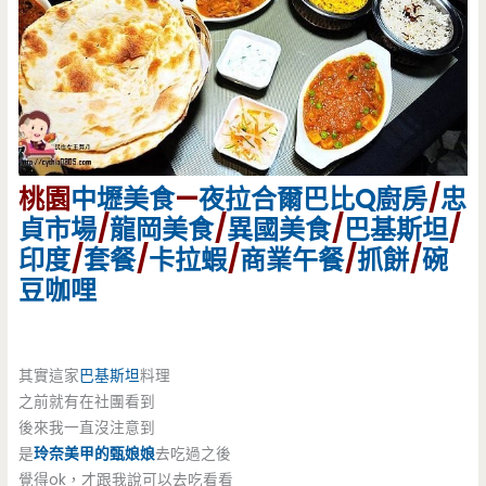
桃園
中壢美食
—
夜拉合爾巴比Q廚房
/
忠
貞市場
/
龍岡美食
/
異國美食
/
巴基斯坦
/
印度
/
套餐
/
卡拉蝦
/
商業午餐
/
抓餅
/
碗
豆咖哩
其實這家
巴基斯坦
料理
之前就有在社團看到
後來我一直沒注意到
是
玲奈美甲的甄娘娘
去吃過之後
覺得ok，才跟我說可以去吃看看