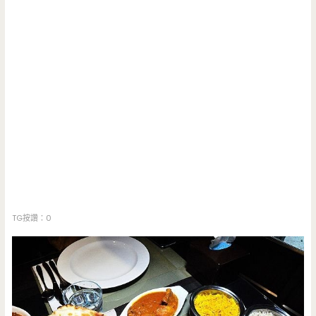
TG按讚：0