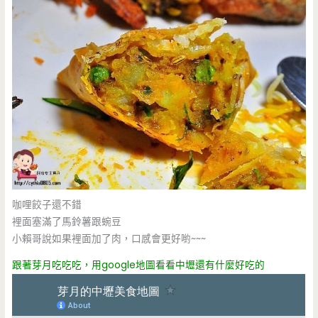
咖哩餃子還不錯
裡面塞滿了馬鈴薯跟蜿豆
小賴哥說如果裡面加了肉，口感會更好喲~~~
跟著芽月吃吃吃，用google地圖看看中壢還有什麼好吃的