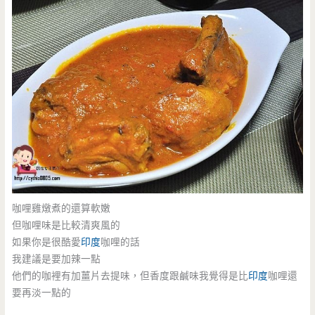
咖哩雞燉煮的還算軟嫩
但咖哩味是比較清爽風的
如果你是很酷愛
印度
咖哩的話
我建議是要加辣一點
他們的咖裡有加薑片去提味，但香度跟鹹味我覺得是比
印度
咖哩還
要再淡一點的