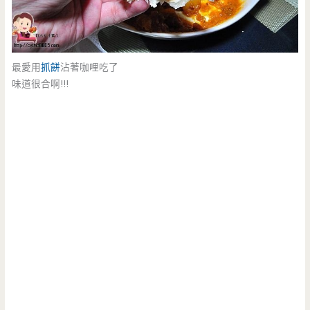
最愛用
抓餅
沾著咖哩吃了
味道很合啊!!!