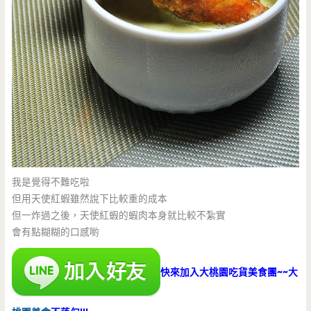
我是覺得不難吃啦
但用天使紅蝦雖然說下比較重的成本
但一炸過之後，天使紅蝦的蝦肉本身就比較不紮實
會有點糊糊的口感喲
快來加入大桃園吃貨美食團~~大