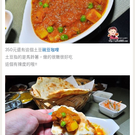
350元還有這個土豆
碗豆咖哩
土豆指的是馬鈴薯，燉的很嫩很好吃
這個有辣度的哦!!