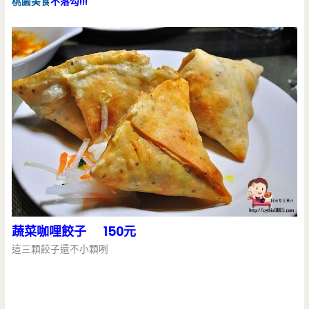
桃園美食
不落勾!!!
蔬菜咖哩餃子 150元
這三顆餃子還不小顆咧