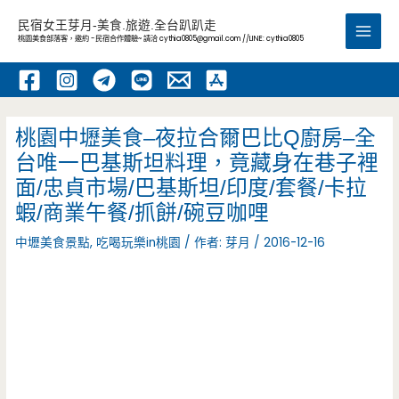
跳
民宿女王芽月-美食.旅遊.全台趴趴走
至
桃園美食部落客，邀約 -民宿合作體驗~ 請洽
cythia0805@gmail.com
//LINE: cythia0805
Main
主
要
Men
內
容
桃園中壢美食–夜拉合爾巴比Q廚房–全
台唯一巴基斯坦料理，竟藏身在巷子裡
面/忠貞市場/巴基斯坦/印度/套餐/卡拉
蝦/商業午餐/抓餅/碗豆咖哩
中壢美食景點
,
吃喝玩樂in桃園
/ 作者:
芽月
/
2016-12-16