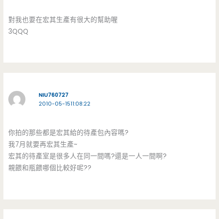
對我也要在宏其生產有很大的幫助喔
3QQQ
NIU760727
2010-05-1511:08:22
你拍的那些都是宏其給的待產包內容嗎?
我7月就要再宏其生產~
宏其的待產室是很多人在同一間嗎?還是一人一間啊?
親餵和瓶餵哪個比較好呢??