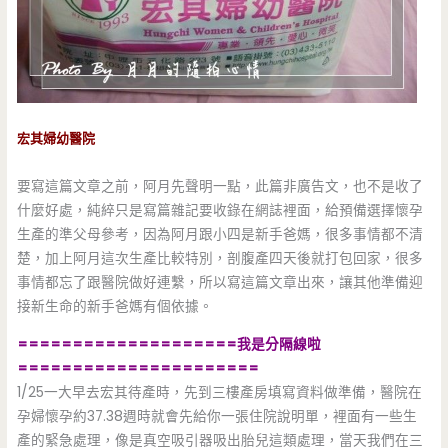
宏其婦幼醫院
要寫這篇文章之前，阿月先聲明一點，此篇非廣告文，也不是收了
什麼好處，純綷只是寫篇雜記要收錄在網誌裡面，給預備選擇懷孕
生產的準父母參考，因為阿月跟小四是新手爸媽，很多事情都不清
楚，加上阿月這次生產比較特別，剖腹產四天後就打包回家，很多
事情都忘了跟醫院做好連繫，所以寫這篇文章出來，讓其他準備迎
接新生命的新手爸媽有個依據。
====================我是分隔線啦
======================
1/25一大早去宏其待產時，先到三樓產房填寫資料做準備，醫院在
孕婦懷孕約37.38週時就會先給你一張住院說明單，裡面有一些生
產的緊急處理，像是真空吸引器吸出胎兒這類處理，當天我們在三