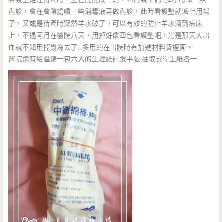
內診，會在會陰處噴一些消毒液再做內診，此時看護墊就派上用場
了，又或是待產時突然羊水破了，可以有效的防止羊水滴到病床
上，不過阿月在醫院八天，用掉好像四包看護墊吧，光是那天大出
血就不知用掉幾塊去了…多用的在出院時有加進材料費裡面。
醫院還有給產婦一包六入的生理紙褲跟平版.抽取式衛生紙各一