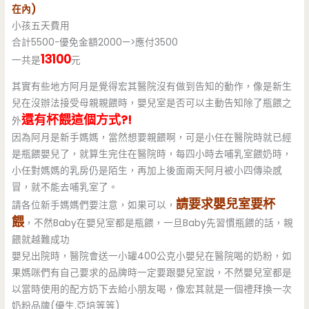
在內)
小孩五天費用
合計5500-優免金額2000—>應付3500
13100
一共是
元
其實有些地方阿月是覺得宏其醫院沒有做到告知的動作，像是新生
兒在沒辦法接受母親親餵時，嬰兒室是否可以主動告知除了瓶餵之
還有杯餵這個方式?!
外
因為阿月是新手媽媽，當然想要親餵啊，可是小任在醫院時就已經
是瓶餵嬰兒了，就算生完住在醫院時，每四小時去哺乳室餵奶時，
小任對媽媽的乳房仍是陌生，再加上後面兩天阿月被小四傳染感
冒，就不能去哺乳室了。
請要求嬰兒室要杯
請各位新手媽媽們要注意，如果可以，
餵
，不然Baby在嬰兒室都是瓶餵，一旦Baby先習慣瓶餵的話，親
餵就越難成功
嬰兒出院時，醫院會送一小罐400公克小嬰兒在醫院喝的奶粉，如
果媽咪們有自己要求的品牌時一定要跟嬰兒室說，不然嬰兒室都是
以當時使用的配方奶下去給小朋友喝，像宏其就是一個禮拜換一次
奶粉品牌(優生.亞培等等)