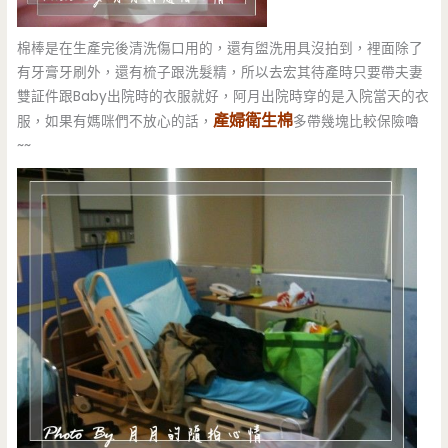
棉棒是在生產完後清洗傷口用的，還有盥洗用具沒拍到，裡面除了
有牙膏牙刷外，還有梳子跟洗髮精，所以去宏其待產時只要帶夫妻
雙証件跟Baby出院時的衣服就好，阿月出院時穿的是入院當天的衣
產婦衛生棉
服，如果有媽咪們不放心的話，
多帶幾塊比較保險嚕
~~