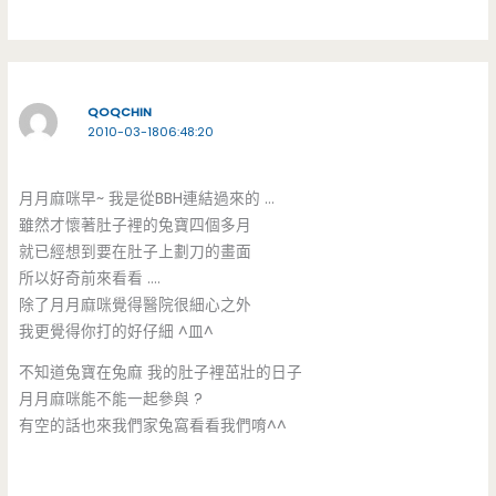
QOQCHIN
2010-03-1806:48:20
月月麻咪早~ 我是從BBH連結過來的 …
雖然才懷著肚子裡的兔寶四個多月
就已經想到要在肚子上劃刀的畫面
所以好奇前來看看 ….
除了月月麻咪覺得醫院很細心之外
我更覺得你打的好仔細 ^皿^
不知道兔寶在兔麻 我的肚子裡茁壯的日子
月月麻咪能不能一起參與 ?
有空的話也來我們家兔窩看看我們唷^^