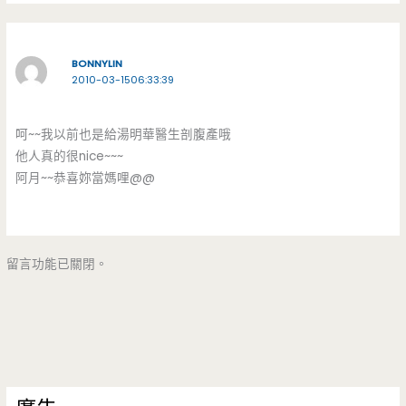
BONNYLIN
2010-03-1506:33:39
呵~~我以前也是給湯明華醫生剖腹產哦
他人真的很nice~~~
阿月~~恭喜妳當媽哩@@
留言功能已關閉。