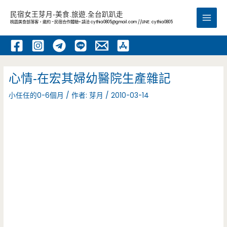
跳
民宿女王芽月-美食.旅遊.全台趴趴走
至
桃園美食部落客，邀約 -民宿合作體驗~ 請洽
cythia0805@gmail.com
//LINE: cythia0805
Main
主
要
Men
內
容
心情-在宏其婦幼醫院生產雜記
小任任的0-6個月
/ 作者:
芽月
/
2010-03-14