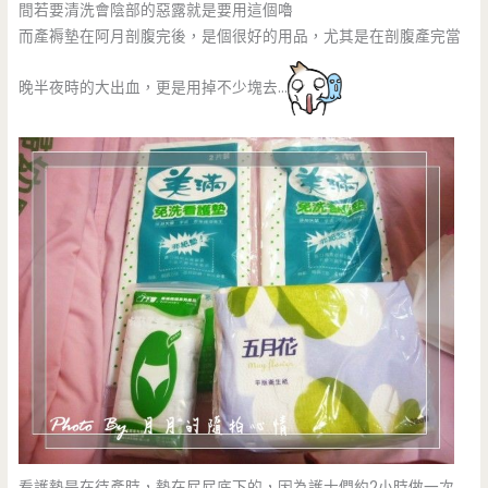
間若要清洗會陰部的惡露就是要用這個嚕
而產褥墊在阿月剖腹完後，是個很好的用品，尤其是在剖腹產完當
晚半夜時的大出血，更是用掉不少塊去…
看護墊是在待產時，墊在屁屁底下的，因為護士們約2小時做一次