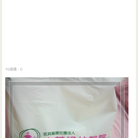
TG按讚：0