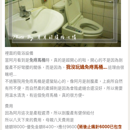
裡面的衛浴設備
當阿月看到是
免痔馬桶
時，真的是超開心的啦，開心的不是因為剖
我沒玩過免痔馬桶….
腹產不好彎腰的關係，而是因為，
.這理由很
瞎吧….
不過醫院用免痔馬桶是還蠻貼心的，像阿月是剖腹產，上廁所自然
有所不便，而自然產的產婦則是因為會陰處縫合還沒好，所以需要
用溫水清洗，有這個免痔馬桶，真的很方便~
費用
因為阿月這次是產程遲滯，所以剖腹產有健保給付
所以八天下來的費用，母親八天費用是
總額18000-優免金額8400–>應付9600
(術後止痛針6000已包含