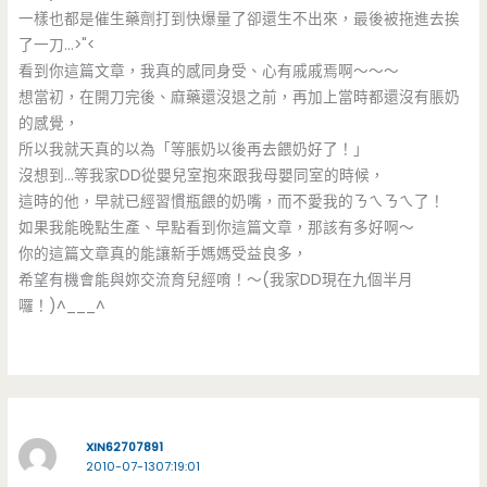
一樣也都是催生藥劑打到快爆量了卻還生不出來，最後被拖進去挨
了一刀…>"<
看到你這篇文章，我真的感同身受、心有戚戚焉啊～～～
想當初，在開刀完後、麻藥還沒退之前，再加上當時都還沒有脹奶
的感覺，
所以我就天真的以為「等脹奶以後再去餵奶好了！」
沒想到…等我家DD從嬰兒室抱來跟我母嬰同室的時候，
這時的他，早就已經習慣瓶餵的奶嘴，而不愛我的ㄋㄟㄋㄟ了！
如果我能晚點生產、早點看到你這篇文章，那該有多好啊～
你的這篇文章真的能讓新手媽媽受益良多，
希望有機會能與妳交流育兒經唷！～(我家DD現在九個半月
囉！)^___^
XIN62707891
2010-07-1307:19:01