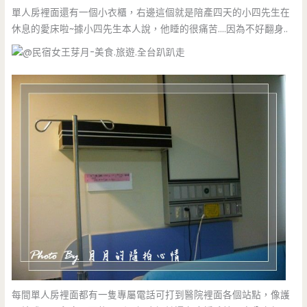
單人房裡面還有一個小衣櫃，右邊這個就是陪產四天的小四先生在
休息的愛床啦~據小四先生本人說，他睡的很痛苦….因為不好翻身..
每間單人房裡面都有一隻專屬電話可打到醫院裡面各個站點，像護