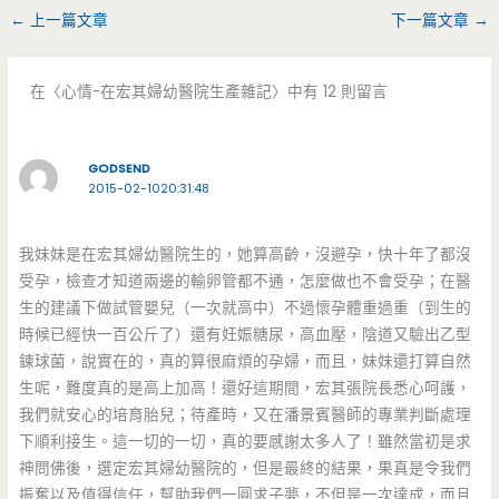
←
上一篇文章
下一篇文章
→
在〈心情-在宏其婦幼醫院生產雜記〉中有 12 則留言
GODSEND
2015-02-1020:31:48
我妹妹是在宏其婦幼醫院生的，她算高齡，沒避孕，快十年了都沒
受孕，檢查才知道兩邊的輸卵管都不通，怎麼做也不會受孕；在醫
生的建議下做試管嬰兒（一次就高中）不過懷孕體重過重（到生的
時候已經快一百公斤了）還有妊娠糖尿，高血壓，陰道又驗出乙型
鍊球菌，說實在的，真的算很麻煩的孕婦，而且，妹妹還打算自然
生呢，難度真的是高上加高！還好這期間，宏其張院長悉心呵護，
我們就安心的培育胎兒；待產時，又在潘景賓醫師的專業判斷處理
下順利接生。這一切的一切，真的要感謝太多人了！雖然當初是求
神問佛後，選定宏其婦幼醫院的，但是最終的結果，果真是令我們
振奮以及值得信任，幫助我們一圓求子夢，不但是一次達成，而且