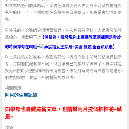
如果媽媽是剖腹產的話，父親在填寫嬰兒入住嬰兒室時就要提醒嬰
兒室的護士了，不然媽媽在恢復室等麻藥退時，那裡還會想到那麼
多…
另外我的主治醫師是湯明華醫師，在宏其只看產科，人很爆笑問診
很細心，很愛喝可樂
(湯醫師，我發現你上媽媽教室講課還是看診
的時候都有在喝哦~
)
以上資訊給大家看看，希望給其他即將成為新手父母的格友做個參
考，每間醫院配套都不同，但別讓自己的權益給睡著了，像宏其是
嬰兒出院時只送奶粉跟臍帶消毒盒，像阿月有聽聞有些醫院是送小
朋友抱被啦，看當下各間醫院的方案嚕~
相關閱讀
阿月的生產記錄
如果您也喜歡這篇文章，也請幫阿月按個推推喲~感
恩~
評論