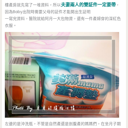
夫妻兩人的雙証件一定要帶
樓產房就先寫了一堆資料，所以
，
因為Baby出院時需要父母的証件才能開出生証明
一寫完資料，醫院就給阿月一大包物資，還有一件產婦穿的深紅色
衣服。
左邊的是沖洗瓶，不管是自然產還是剖腹產的媽媽們，在坐月子期