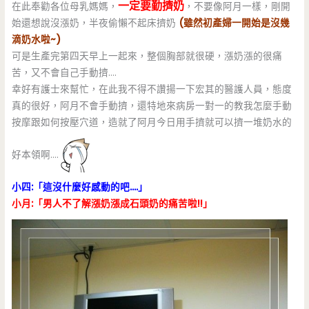
一定要勤擠奶
在此奉勸各位母乳媽媽，
，不要像阿月一樣，剛開
始還想說沒漲奶，半夜偷懶不起床擠奶
(雖然初產婦一開始是沒幾
滴奶水啦~)
可是生產完第四天早上一起來，整個胸部就很硬，漲奶漲的很痛
苦，又不會自己手動擠….
幸好有護士來幫忙，在此我不得不讚揚一下宏其的醫護人員，態度
真的很好，阿月不會手動擠，還特地來病房一對一的教我怎麼手動
按摩跟如何按壓穴道，造就了阿月今日用手擠就可以擠一堆奶水的
好本領啊….
小四:「這沒什麼好感動的吧….」
小月:「男人不了解漲奶漲成石頭奶的痛苦啦!!」