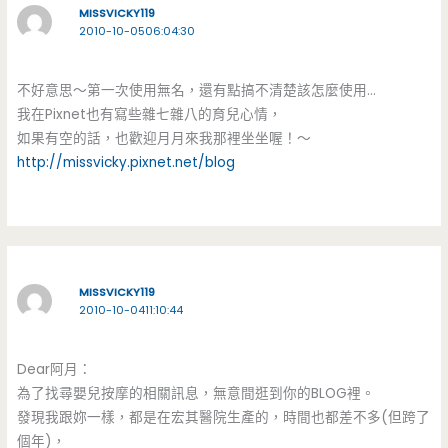
MISSVICKY119
2010-10-0506:04:30
不好意思～第一次使用無名，還有點搞不清楚該怎麼使用…
我在Pixnet也有寫些雜七雜八的育兒心情，
如果有空的話，也歡迎月月來我那裡坐坐喔！～
http://missvicky.pixnet.net/blog
MISSVICKY119
2010-10-0411:10:44
Dear阿月：
為了找尋嬰兒按摩的相關訊息，無意間逛到你的BLOG裡。
發現我跟妳一樣，都是在宏其醫院生產的，時間也都差不多(但跨了
個年)，