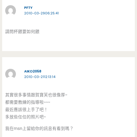
PFTY
2010-03-2906:25:41
請問杯餵要如何餵
AIKO2058
2010-03-2112:13:14
其實很多事情跟賀寶芙也很像厚~
都需要教練的指導啦~~~
最近應該很上手了吧！
多放些任任的照片吧~
我在msn上留給你的訊息有看到嗎？