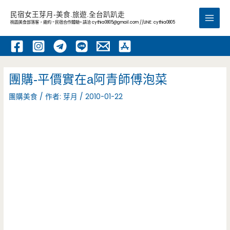
跳
民宿女王芽月-美食.旅遊.全台趴趴走
至
桃園美食部落客，邀約 -民宿合作體驗~ 請洽
cythia0805@gmail.com
//LINE: cythia0805
Main
主
要
Men
內
容
團購-平價實在a阿青師傅泡菜
團購美食
/ 作者:
芽月
/
2010-01-22