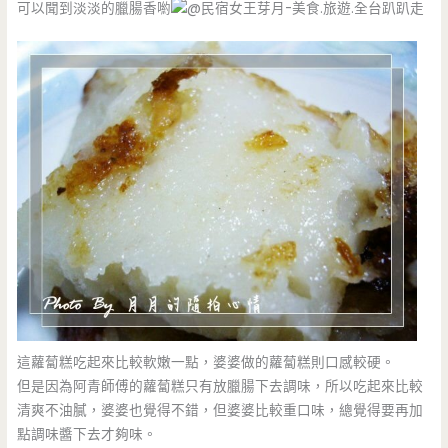
可以聞到淡淡的臘腸香喲
這蘿蔔糕吃起來比較軟嫩一點，婆婆做的蘿蔔糕則口感較硬。
但是因為阿青師傅的蘿蔔糕只有放臘腸下去調味，所以吃起來比較
清爽不油膩，婆婆也覺得不錯，但婆婆比較重口味，總覺得要再加
點調味醬下去才夠味。