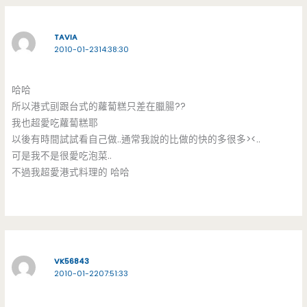
TAVIA
2010-01-2314:38:30
哈哈
所以港式刯跟台式的蘿蔔糕只差在臘腸??
我也超愛吃蘿蔔糕耶
以後有時間試試看自己做..通常我說的比做的快的多很多><..
可是我不是很愛吃泡菜..
不過我超愛港式料理的 哈哈
VK56843
2010-01-2207:51:33