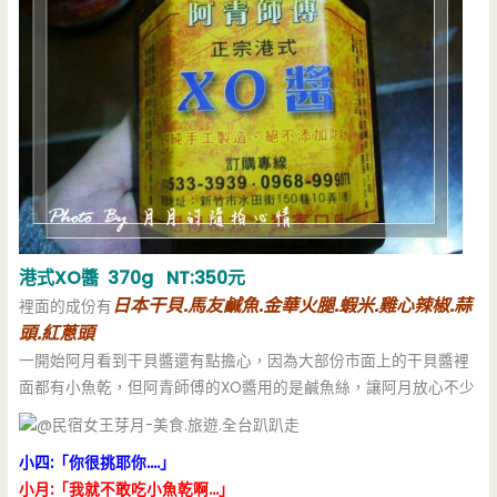
港式XO醬 370g NT:350元
日本干貝.馬友鹹魚.金華火腿.蝦米.雞心辣椒.蒜
裡面的成份有
頭.紅蔥頭
一開始阿月看到干貝醬還有點擔心，因為大部份市面上的干貝醬裡
面都有小魚乾，但阿青師傅的XO醬用的是鹹魚絲，讓阿月放心不少
小四:「你很挑耶你….」
小月:「我就不敢吃小魚乾啊…」