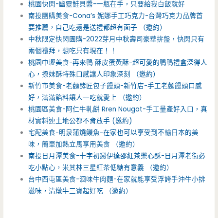
桃園快閃-幽靈鮭貝醬-一瓶在手，只要給我白飯就好
南投團購美食-Cona’s 妮娜手工巧克力-台灣巧克力品牌首
要推薦，自己吃還是送禮都超有面子 （邀約）
中秋限定快閃團購-2022芽月中秋壽司豪華拚盤，快閃只有
兩個禮拜，想吃只有現在！！
桃園中壢美食-再來鴨 酥皮蛋黃酥-超可愛的鴨鴨禮盒深得人
心，撩妹酥特殊口感讓人印象深刻 （邀約）
新竹市美食-老麵酵匠包子饅頭-新竹店-手工老麵饅頭口感
好，滿滿餡料讓人一吃就愛上 （邀約）
桃園區美食-阿仁牛軋餅 Rren Nougat-手工量產好入口，真
材實料連土地公都不肯放手 (邀約)
宅配美食-明泉蒲燒鰻魚-在家也可以享受到不輸日本的美
味，簡單加熱立馬享用美食 （邀約）
南投日月潭美食-十字初戀伊達邵紅茶樂心酥-日月潭老街必
吃小點心，米其林三星紅茶低糖有意義 （邀約）
台中西屯區美食-洄味牛肉麵-在家就能享受浮誇手沖牛小排
滋味，清燉牛三寶超好吃 （邀約）