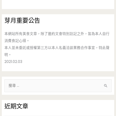
芽月重要公告
本網站所有美食文章，除了邀約文會特別註記之外，皆為本人自行
消費食記心得。
本人並未委託或授權第三方以本人名義洽談業務合作事宜，特此聲
明。
2021.02.03
搜
尋
關
鍵
近期文章
字