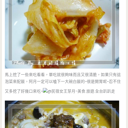
馬上挖了一些來吃看看，單吃就很夠味而且又很清脆，如果只有這
泡菜來配飯，阿月一定可以嗑下一大碗白飯的~很是開胃呢~忍不住
又多挖了好幾口來吃~