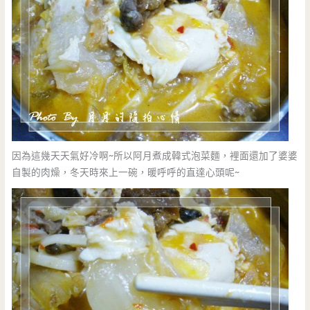
因為這幾天天氣好冷啊~所以阿月煮成韓式泡菜麵，裡面還加了婆婆
自製的肉燥，冬天時來上一碗，暖呼呼的直達心頭呢~