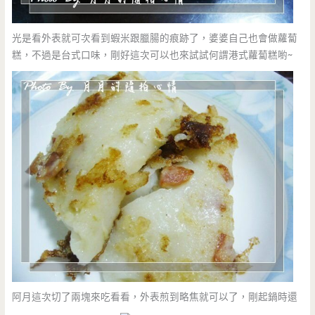
光是看外表就可次看到蝦米跟臘腸的痕跡了，婆婆自己也會做蘿蔔
糕，不過是台式口味，剛好這次可以也來試試何謂港式蘿蔔糕喲~
阿月這次切了兩塊來吃看看，外表煎到略焦就可以了，剛起鍋時還