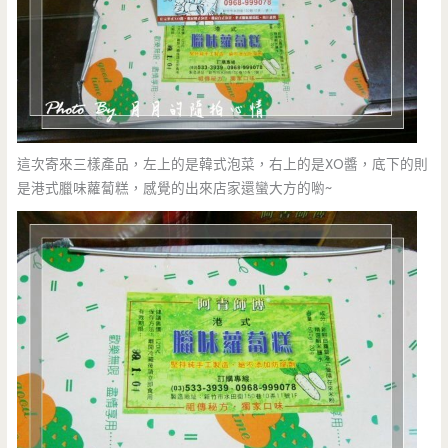
這次寄來三樣產品，左上的是韓式泡菜，右上的是XO醬，底下的則
是港式臘味蘿蔔糕，感覺的出來店家還蠻大方的喲~