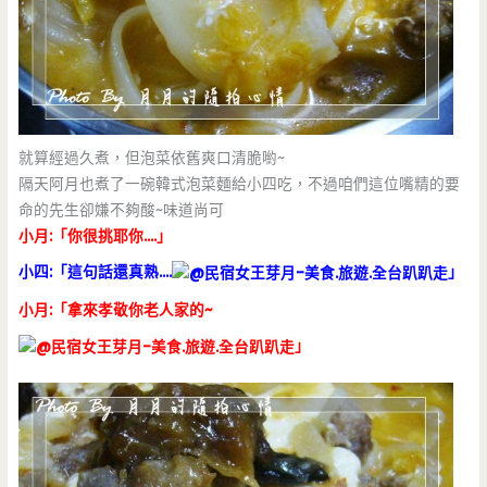
就算經過久煮，但泡菜依舊爽口清脆喲~
隔天阿月也煮了一碗韓式泡菜麵給小四吃，不過咱們這位嘴精的要
命的先生卻嫌不夠酸~味道尚可
小月:「你很挑耶你….」
小四:「這句話還真熟….
」
小月:「拿來孝敬你老人家的~
」