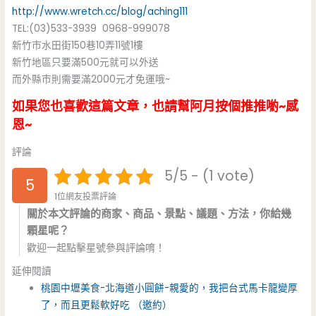
http://www.wretch.cc/blog/aching111
TEL:(03)533-3939 0968-999078
新竹市水田街150巷10弄11號1樓
新竹地區只要滿500元就可以外送
而外縣市則需要滿2000元才免運哦~
如果您也喜歡這篇文章，也請幫阿月按個推推喲~感
恩~
評論
5/5 - (1 vote)
5
1位網友投票評論
關於本文評論的商家、商品、景點、議題、方法，你給幾
顆星呢？
歡迎一起點擊星號參與評論唷！
延伸閱讀
桃園中壢美食-北海道小圓餅-親愛的，我把台式馬卡龍變厚
了，而且更鬆軟好吃 （邀約）