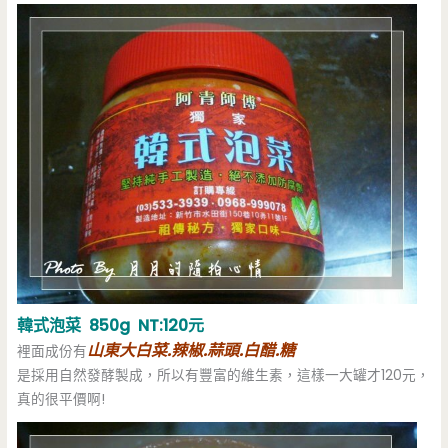
韓式泡菜 850g NT:120元
山東大白菜.辣椒.蒜頭.白醋.糖
裡面成份有
是採用自然發酵製成，所以有豐富的維生素，這樣一大罐才120元，
真的很平價啊!