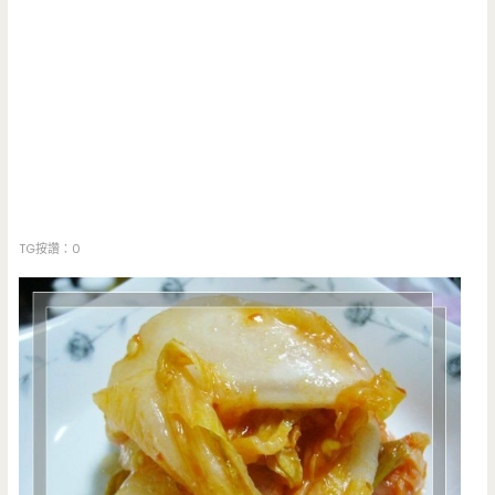
TG按讚：0