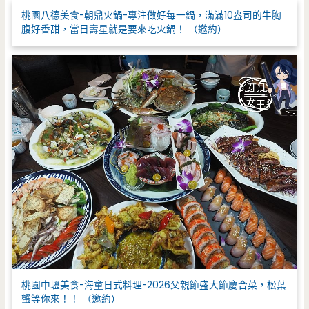
:
桃園八德美食-朝鼎火鍋-專注做好每一鍋，滿滿10盎司的牛胸
腹好香甜，當日壽星就是要來吃火鍋！ （邀約）
桃園中壢美食-海童日式料理-2026父親節盛大節慶合菜，松葉
蟹等你來！！ （邀約）