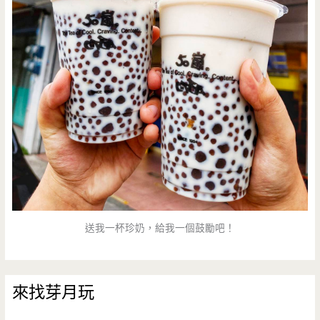
送我一杯珍奶，給我一個鼓勵吧！
來找芽月玩