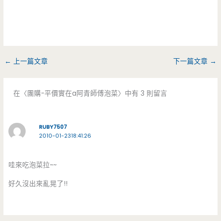
←
上一篇文章
下一篇文章
→
在〈團購-平價實在a阿青師傅泡菜〉中有 3 則留言
RUBY7507
2010-01-2318:41:26
哇來吃泡菜拉~~
好久沒出來亂晃了!!