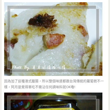
因為加了這種港式臘腸，所以整個味道都跟台灣傳統的蘿蔔糕不一
樣，阿月是覺得單吃不需沾任何調味料就OK嚕!