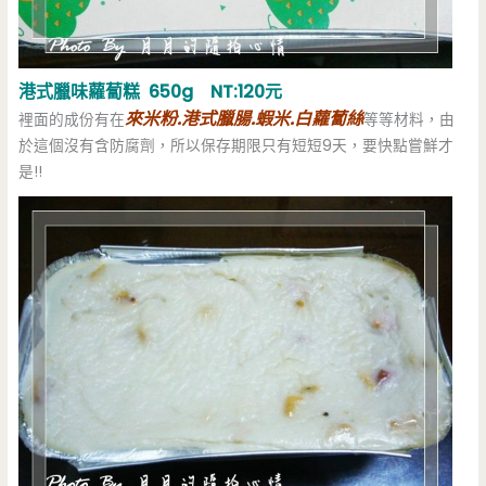
港式臘味蘿蔔糕 650g NT:120元
來米粉.港式臘腸.蝦米.白蘿蔔絲
裡面的成份有在
等等材料，由
於這個沒有含防腐劑，所以保存期限只有短短9天，要快點嘗鮮才
是!!