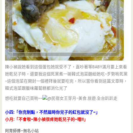
陳小禎說她看到這個蛋包她就受不了，直吵著等BABY滿月要上來看
她乾兒子時，還要我這個死黨煮一碗韓式泡菜麵給她吃~歹勢喲死黨
~這個泡菜在開封一個禮拜後就要吃完，所以當你看到這篇文章時，
韓式泡菜跟臘味蘿蔔糕都消化光了
想吃就要自己買喲~~
小四:「你克制點，不然屆時你兒子的紅包就沒了~」
小月:「不會啦~陳小禎很疼她乾兒子的~嘻!!」
阿青師傅–無名小站