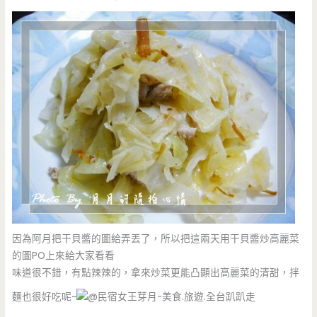
因為阿月把干貝醬的圖給弄丟了，所以把這兩天用干貝醬炒高麗菜
的圖PO上來給大家看看
味道很不錯，有點辣辣的，拿來炒菜更能凸顯出高麗菜的清甜，拌
麵也很好吃呢~