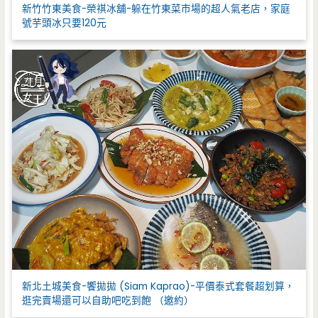
新竹竹東美食-榮祺冰舖-躲在竹東菜市場的超人氣老店，家庭
號芋頭冰只要120元
新北土城美食-饗拋拋 (Siam Kaprao)-平價泰式套餐超划算，
逛完賣場還可以自助吧吃到飽 （邀約）