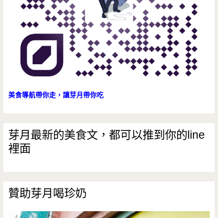
美食導航帶你走，讓芽月帶你吃
芽月最新的美食文，都可以推到你的line
裡面
贊助芽月喝珍奶