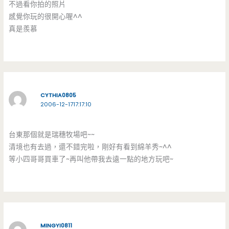
不過看你拍的照片
感覺你玩的很開心喔^^
真是羨慕
CYTHIA0805
2006-12-1717:17:10
台東那個就是瑞穗牧場吧~~
清境也有去過，還不錯完啦，剛好有看到綿羊秀~^^
等小四哥哥買車了~再叫他帶我去遠一點的地方玩吧~
MINGYI0811