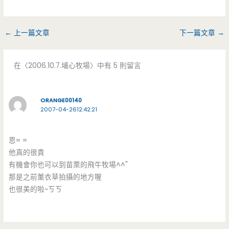
←
上一篇文章
下一篇文章
→
在〈2006.10.7.埔心牧場〉中有 5 則留言
ORANGE00140
2007-04-2612:42:21
恩= =
他真的很貴
有機會你也可以到苗栗的飛牛牧場^^"
那是之前薰衣草拍攝的地方喔
也很美的啦~ㄎㄎ