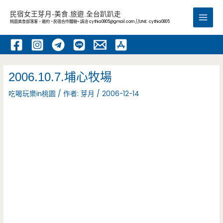
跳
民宿女王芽月-美食.旅遊.全台趴趴走
至
桃園美食部落客，邀約 -民宿合作體驗~ 請洽
cythia0805@gmail.com
//LINE: cythia0805
Main
主
要
Men
內
容
2006.10.7.埔心牧場
吃喝玩樂in桃園
/ 作者:
芽月
/
2006-12-14