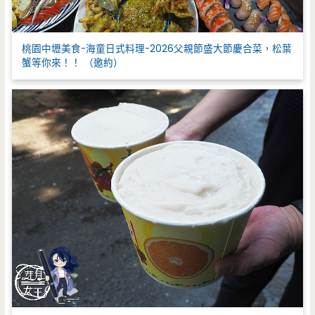
桃園中壢美食-海童日式料理-2026父親節盛大節慶合菜，松葉
蟹等你來！！ （邀約）