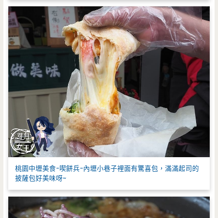
桃園中壢美食-喫餅兵-內壢小巷子裡面有驚喜包，滿滿起司的
披薩包好美味呀~