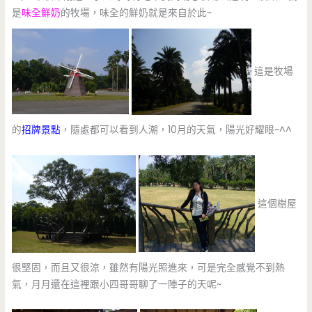
是
味全鮮奶
的牧場，味全的鮮奶就是來自於此~
這是牧場
的
招牌景點
，隨處都可以看到人潮，10月的天氣，陽光好耀眼~^^
這個樹屋
很堅固，而且又很涼，雖然有陽光照進來，可是完全感覺不到熱
氣，月月還在這裡跟小四哥哥聊了一陣子的天呢~