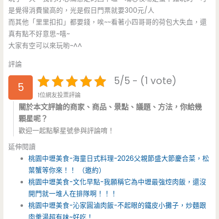
是覺得消費蠻高的，光是假日門票就要300元/人
而其他「里里扣扣」都要錢，唉~~看著小四哥哥的荷包大失血，還
真有點不好意思~嘻~
大家有空可以來玩喲~^^
評論
5/5 - (1 vote)
5
1位網友投票評論
關於本文評論的商家、商品、景點、議題、方法，你給幾
顆星呢？
歡迎一起點擊星號參與評論唷！
延伸閱讀
桃園中壢美食-海童日式料理-2026父親節盛大節慶合菜，松
葉蟹等你來！！ （邀約）
桃園中壢美食-文化早點-我願稱它為中壢最強焢肉飯，還沒
開門就一堆人在排隊啊！！！
桃園中壢美食-沁家圓滷肉飯-不起眼的鐵皮小攤子，炒麵跟
肉羹湯超有味~好吃！