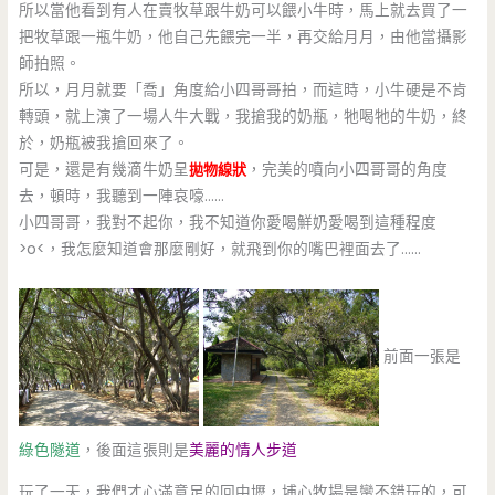
所以當他看到有人在賣牧草跟牛奶可以餵小牛時，馬上就去買了一
把牧草跟一瓶牛奶，他自己先餵完一半，再交給月月，由他當攝影
師拍照。
所以，月月就要「喬」角度給小四哥哥拍，而這時，小牛硬是不肯
轉頭，就上演了一場人牛大戰，我搶我的奶瓶，牠喝牠的牛奶，終
於，奶瓶被我搶回來了。
可是，還是有幾滴牛奶呈
拋物線狀
，完美的噴向小四哥哥的角度
去，頓時，我聽到一陣哀嚎……
小四哥哥，我對不起你，我不知道你愛喝鮮奶愛喝到這種程度
>o<，我怎麼知道會那麼剛好，就飛到你的嘴巴裡面去了……
前面一張是
綠色隧道
，後面這張則是
美麗的情人步道
玩了一天，我們才心滿意足的回中壢，埔心牧場是蠻不錯玩的，可