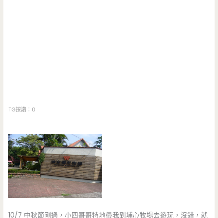
TG按讚：0
10/7 中秋節剛過，小四哥哥特地帶我到埔心牧場去遊玩，沒錯，就