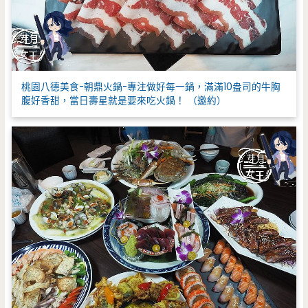
桃園八德美食-朝鼎火鍋-專注做好每一鍋，滿滿10盎司的牛胸
腹好香甜，當日壽星就是要來吃火鍋！ （邀約）