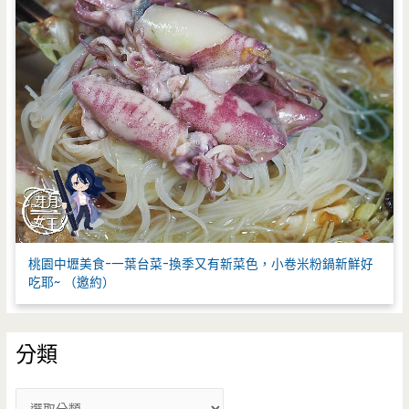
桃園中壢美食-一葉台菜-換季又有新菜色，小卷米粉鍋新鮮好
吃耶~ （邀約）
分類
分