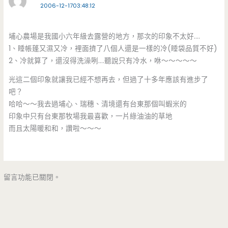
2006-12-1703:48:12
埔心農場是我國小六年級去露營的地方，那次的印象不太好….
1、睡帳蓬又濕又冷，裡面擠了八個人還是一樣的冷(睡袋品質不好)
2、冷就算了，還沒得洗澡咧….聽說只有冷水，咻～～～～～
光這二個印象就讓我已經不想再去，但過了十多年應該有進步了
吧？
哈哈～～我去過埔心、瑞穗、清境還有台東那個叫蝦米的
印象中只有台東那牧場我最喜歡，一片綠油油的草地
而且太陽暖和和，讚啦～～～
留言功能已關閉。