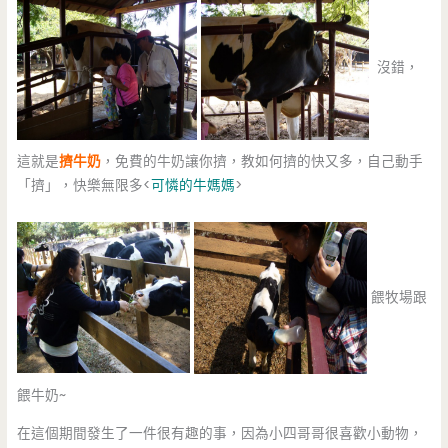
沒錯，
這就是
擠牛奶
，免費的牛奶讓你擠，教如何擠的快又多，自己動手
「擠」，快樂無限多<
可憐的牛媽媽
>
餵牧場跟
餵牛奶~
在這個期間發生了一件很有趣的事，因為小四哥哥很喜歡小動物，