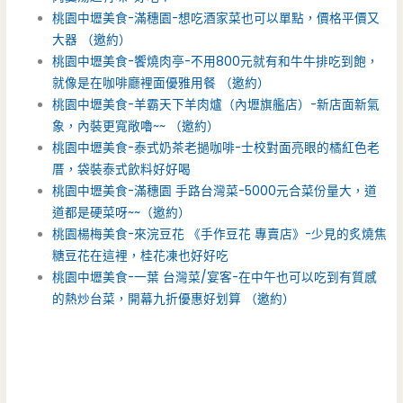
桃園中壢美食-滿穗園-想吃酒家菜也可以單點，價格平價又
大器 （邀約）
桃園中壢美食-饗燒肉亭-不用800元就有和牛牛排吃到飽，
就像是在咖啡廳裡面優雅用餐 （邀約）
桃園中壢美食-羊霸天下羊肉爐（內壢旗艦店）-新店面新氣
象，內裝更寬敞嚕~~ （邀約）
桃園中壢美食-泰式奶茶老撾咖啡-士校對面亮眼的橘紅色老
厝，袋裝泰式飲料好好喝
桃園中壢美食-滿穗園 手路台灣菜-5000元合菜份量大，道
道都是硬菜呀~~（邀約）
桃園楊梅美食-來浣豆花 《手作豆花 專賣店》-少見的炙燒焦
糖豆花在這裡，桂花凍也好好吃
桃園中壢美食-一葉 台灣菜/宴客-在中午也可以吃到有質感
的熱炒台菜，開幕九折優惠好划算 （邀約）