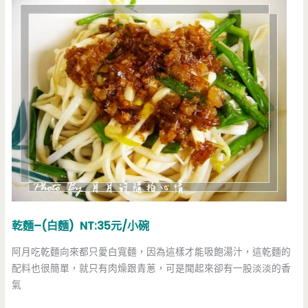
乾麵–(白麵) NT:35元/小碗
阿月吃乾麵向來都只愛白寬麵，因為這樣才能吸飽湯汁，這乾麵的
配料也很簡單，就只有肉燥跟青蔥，可是聞起來卻有一股淡淡的香
氣