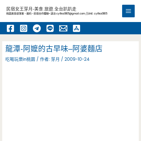
跳
民宿女王芽月-美食.旅遊.全台趴趴走
至
桃園美食部落客，邀約 -民宿合作體驗~ 請洽
cythia0805@gmail.com
//LINE: cythia0805
Main
主
要
Men
內
容
龍潭-阿嬤的古早味–阿婆麵店
吃喝玩樂in桃園
/ 作者:
芽月
/
2009-10-24