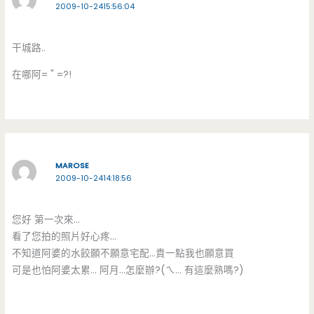
2009-10-2415:56:04
干城路..
在哪阿= " =?!
MAROSE
2009-10-2414:18:56
您好 第一次來…
看了您拍的照片好心疼…
不知道阿婆的水餃願不願意宅配…貴一點我也願意買
可是也怕阿婆太累… 阿月…怎麼辦?(ㄟ… 有這麼熟嗎?)