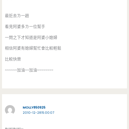
最近去ㄌ一趟
看見阿婆多ㄌ一位幫手
一問之下才知道是阿婆小媳婦
相信阿婆有媳婦幫忙會比較輕鬆
比較快樂
~~~~~~加油~~加油~~~~~~~~
MOLLY850925
2010-12-2815:00:07