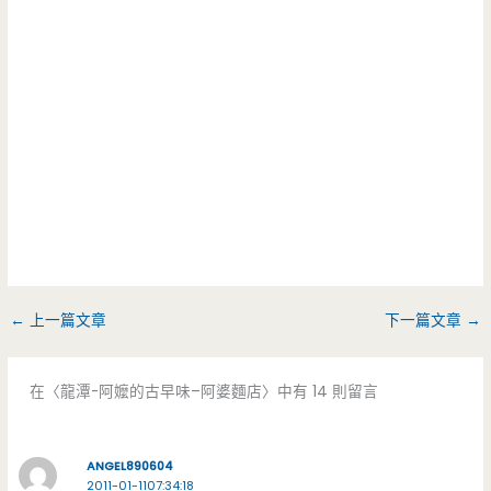
←
上一篇文章
下一篇文章
→
在〈龍潭-阿嬤的古早味–阿婆麵店〉中有 14 則留言
ANGEL890604
2011-01-1107:34:18