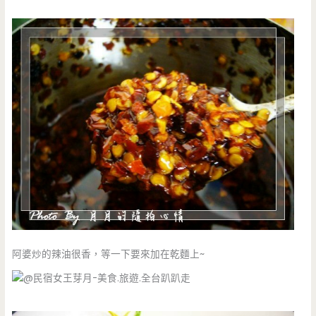
阿婆炒的辣油很香，等一下要來加在乾麵上~