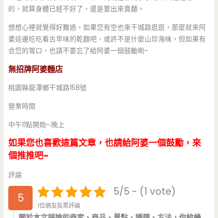
的，就算身體已經不好了，還是要出來賣麵。
想想心裡就覺得好難過，如果您有空也來干城路逛逛，那麼就來阿
婆這邊吃吃看古早味的乾麵吧，或許不是什麼山珍海味，但如果有
合您的胃口，也請不要忘了給阿婆一個鼓勵喲~
無招牌阿婆麵店
桃園縣龍潭鄉干城路158號
營業時間
中午11點開始~.晚上
如果您也喜歡這篇文章，也請給阿婆一個鼓勵，來
個推推吧~
評論
5/5 - (1 vote)
5
1位網友投票評論
關於本文評論的商家、商品、景點、議題、方法，你給幾