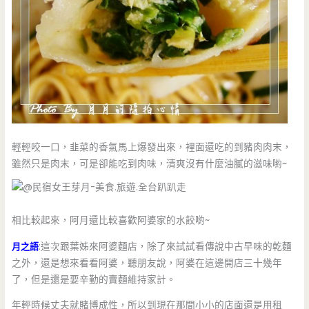
輕輕咬一口，韭菜的香氣馬上爆發出來，裡面還吃的到豬肉肉末，
雖然只是肉末，可是卻能吃到肉味，清爽沒有什麼油膩的滋味喲~
相比較起來，阿月還比較喜歡阿婆家的水餃喲~
月之語
:這次跟葉姊來阿婆麵店，除了來試試看傳說中古早味的乾麵
之外，還是想來看看阿婆，聽朋友說，阿婆在這邊開店三十幾年
了，但是還是要辛勤的賣麵維持家計。
年輕時候丈夫就賭博成性，所以到現在那間小小的店面還是用租