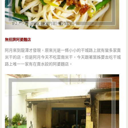
無招牌阿婆麵店
阿月來到龍潭才發現，原來光是一條小小的干城路上就有蠻多家賣
米干的店，但是阿月今天不吃雲南米干，今天跟著葉姊要去吃干城
路上唯一一家有在賣水餃的阿婆麵店。