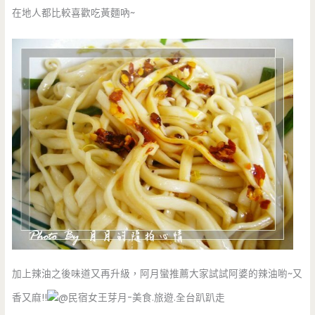
在地人都比較喜歡吃黃麵吶~
加上辣油之後味道又再升級，阿月蠻推薦大家試試阿婆的辣油喲~又
香又麻!!