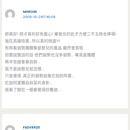
MAROSE
2009-10-2417:40:09
妳真好! 妳才真的好有愛心! 畢竟住的近才方便三不五時去捧場!
我在高雄唸書…所以真的很遠!!!
有時看弱勢團體像是憨兒的產品 雖然會買啦
但要說實話的話 他們弱勢也沒多弱勢… 畢竟是團體
再辛苦總會募到款…
我不是說憨兒就怎樣…
只是覺得..真正的弱勢就像尼拍的阿婆…
尼說阿婆獨自剁菜的身影…
我看了跟尼一樣都覺得好難過…
FSDV9420