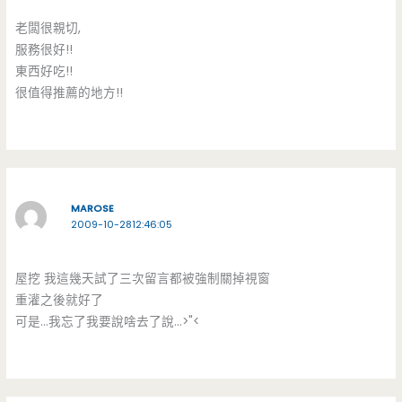
老闆很親切,
服務很好!!
東西好吃!!
很值得推薦的地方!!
MAROSE
2009-10-2812:46:05
屋挖 我這幾天試了三次留言都被強制關掉視窗
重灌之後就好了
可是…我忘了我要說啥去了說…>"<