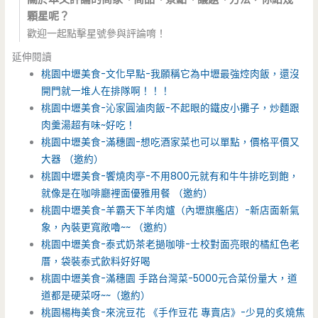
顆星呢？
歡迎一起點擊星號參與評論唷！
延伸閱讀
桃園中壢美食-文化早點-我願稱它為中壢最強焢肉飯，還沒
開門就一堆人在排隊啊！！！
桃園中壢美食-沁家圓滷肉飯-不起眼的鐵皮小攤子，炒麵跟
肉羹湯超有味~好吃！
桃園中壢美食-滿穗園-想吃酒家菜也可以單點，價格平價又
大器 （邀約）
桃園中壢美食-饗燒肉亭-不用800元就有和牛牛排吃到飽，
就像是在咖啡廳裡面優雅用餐 （邀約）
桃園中壢美食-羊霸天下羊肉爐（內壢旗艦店）-新店面新氣
象，內裝更寬敞嚕~~ （邀約）
桃園中壢美食-泰式奶茶老撾咖啡-士校對面亮眼的橘紅色老
厝，袋裝泰式飲料好好喝
桃園中壢美食-滿穗園 手路台灣菜-5000元合菜份量大，道
道都是硬菜呀~~（邀約）
桃園楊梅美食-來浣豆花 《手作豆花 專賣店》-少見的炙燒焦