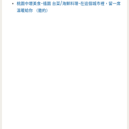
桃園中壢美食-禧園 台菜/海鮮料理-在這個城市裡，留一席
溫暖給你 （邀約）