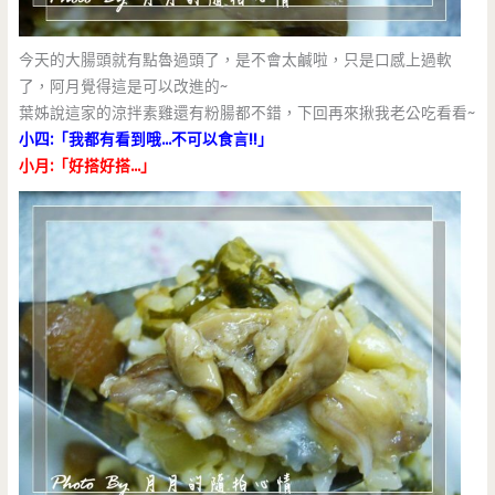
今天的大腸頭就有點魯過頭了，是不會太鹹啦，只是口感上過軟
了，阿月覺得這是可以改進的~
葉姊說這家的涼拌素雞還有粉腸都不錯，下回再來揪我老公吃看看~
小四:「我都有看到哦…不可以食言!!」
小月:「好搭好搭…」