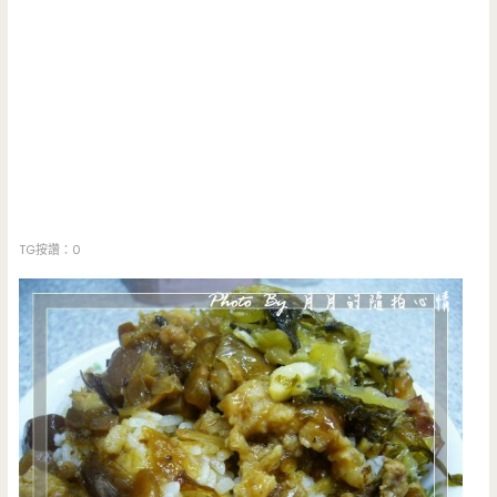
TG按讚：0