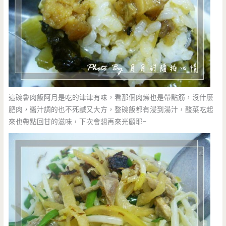
這碗魯肉飯阿月是吃的津津有味，看那個肉燥也是帶點筋，沒什麼
肥肉，醬汁調的也不死鹹又大方，整碗飯都有浸到湯汁，酸菜吃起
來也帶點回甘的滋味，下次會想再來光顧耶~