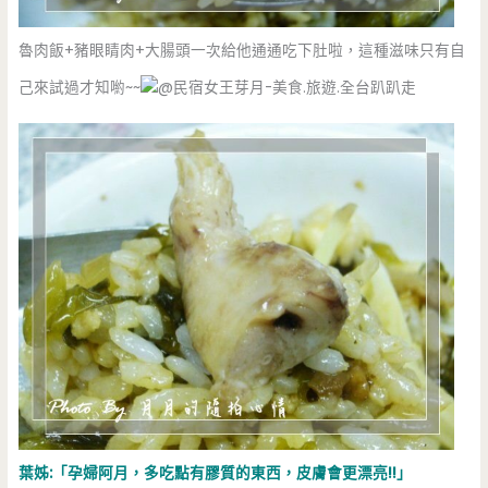
魯肉飯+豬眼睛肉+大腸頭一次給他通通吃下肚啦，這種滋味只有自
己來試過才知喲~~
葉姊:「孕婦阿月，多吃點有膠質的東西，皮膚會更漂亮!!」