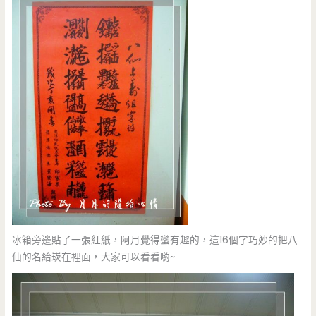
冰箱旁邊貼了一張紅紙，阿月覺得蠻有趣的，這16個字巧妙的把八
仙的名給崁在裡面，大家可以看看喲~