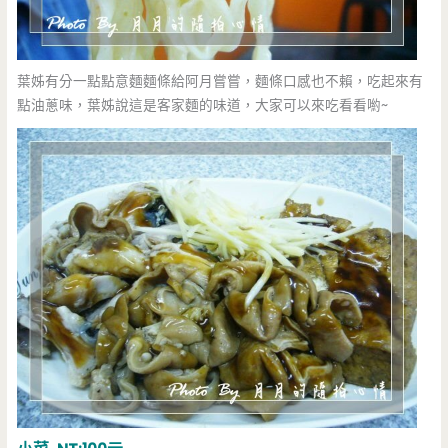
葉姊有分一點點意麵麵條給阿月嘗嘗，麵條口感也不賴，吃起來有
點油蔥味，葉姊說這是客家麵的味道，大家可以來吃看看喲~