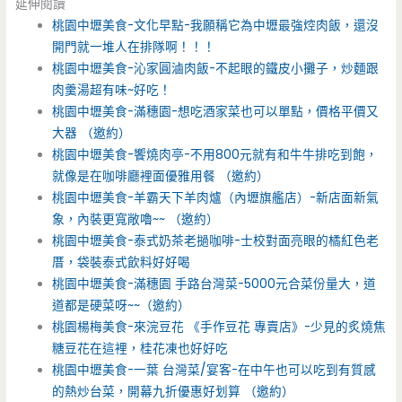
延伸閱讀
桃園中壢美食-文化早點-我願稱它為中壢最強焢肉飯，還沒
開門就一堆人在排隊啊！！！
桃園中壢美食-沁家圓滷肉飯-不起眼的鐵皮小攤子，炒麵跟
肉羹湯超有味~好吃！
桃園中壢美食-滿穗園-想吃酒家菜也可以單點，價格平價又
大器 （邀約）
桃園中壢美食-饗燒肉亭-不用800元就有和牛牛排吃到飽，
就像是在咖啡廳裡面優雅用餐 （邀約）
桃園中壢美食-羊霸天下羊肉爐（內壢旗艦店）-新店面新氣
象，內裝更寬敞嚕~~ （邀約）
桃園中壢美食-泰式奶茶老撾咖啡-士校對面亮眼的橘紅色老
厝，袋裝泰式飲料好好喝
桃園中壢美食-滿穗園 手路台灣菜-5000元合菜份量大，道
道都是硬菜呀~~（邀約）
桃園楊梅美食-來浣豆花 《手作豆花 專賣店》-少見的炙燒焦
糖豆花在這裡，桂花凍也好好吃
桃園中壢美食-一葉 台灣菜/宴客-在中午也可以吃到有質感
的熱炒台菜，開幕九折優惠好划算 （邀約）