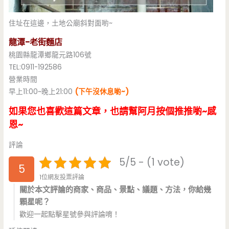
住址在這邊，土地公廟斜對面喲~
龍潭-老街麵店
桃園縣龍潭鄉龍元路106號
TEL:0911-192586
營業時間
早上11:00~晚上21:00
(下午沒休息喲~)
如果您也喜歡這篇文章，也請幫阿月按個推推喲~感
恩~
評論
5/5 - (1 vote)
5
1位網友投票評論
關於本文評論的商家、商品、景點、議題、方法，你給幾
顆星呢？
歡迎一起點擊星號參與評論唷！