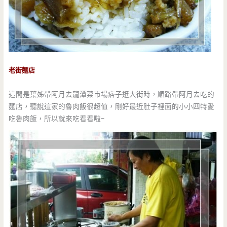
老街麵店
這間是葉姊帶阿月去龍潭菜市場痞子逛大街時，順路帶阿月去吃的
麵店，聽說這家的魯肉飯很超值，剛好最近肚子裡面的小小四特愛
吃魯肉飯，所以就來吃看看啦~