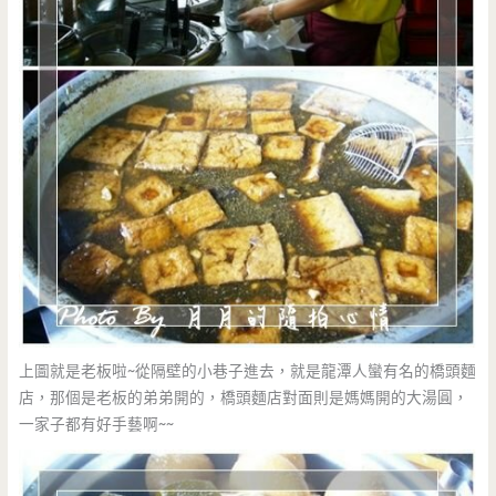
上圖就是老板啦~從隔壁的小巷子進去，就是龍潭人蠻有名的橋頭麵
店，那個是老板的弟弟開的，橋頭麵店對面則是媽媽開的大湯圓，
一家子都有好手藝啊~~