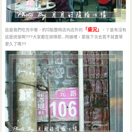
「盛況」
這是我們吃完中餐，約12點整時店內店外的
，丫是有沒有
這麼誇張啊???大家都在排隊耶….阿娘喂，那我下次去買不就要等
更久了嗎??