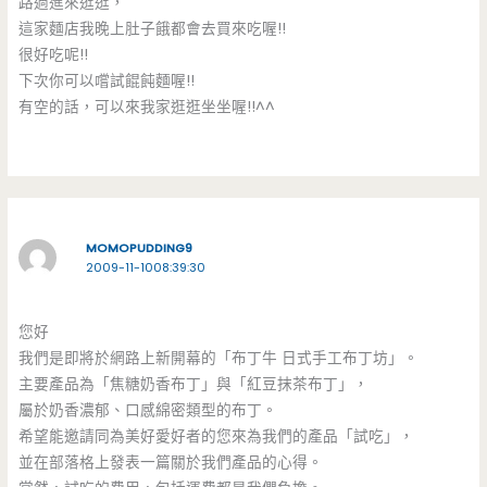
路過進來逛逛，
這家麵店我晚上肚子餓都會去買來吃喔!!
很好吃呢!!
下次你可以嚐試餛飩麵喔!!
有空的話，可以來我家逛逛坐坐喔!!^^
MOMOPUDDING9
2009-11-1008:39:30
您好
我們是即將於網路上新開幕的「布丁牛 日式手工布丁坊」。
主要產品為「焦糖奶香布丁」與「紅豆抹茶布丁」，
屬於奶香濃郁、口感綿密類型的布丁。
希望能邀請同為美好愛好者的您來為我們的產品「試吃」，
並在部落格上發表一篇關於我們產品的心得。