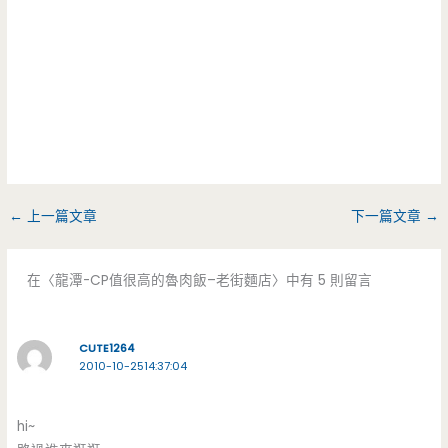
←
上一篇文章
下一篇文章
→
在〈龍潭-CP值很高的魯肉飯–老街麵店〉中有 5 則留言
CUTE1264
2010-10-2514:37:04
hi~