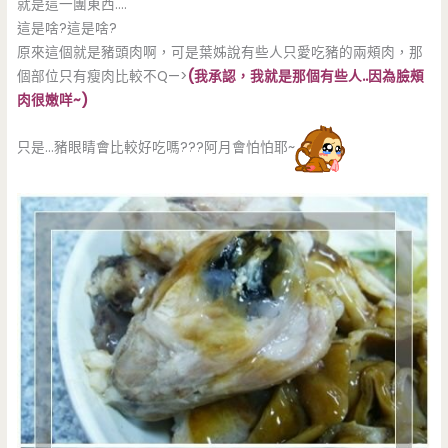
就是這一團東西….
這是啥?這是啥?
原來這個就是豬頭肉啊，可是葉姊說有些人只愛吃豬的兩頰肉，那
個部位只有瘦肉比較不Q—>
(我承認，我就是那個有些人..因為臉頰
肉很嫩咩~)
只是…豬眼睛會比較好吃嗎???阿月會怕怕耶~