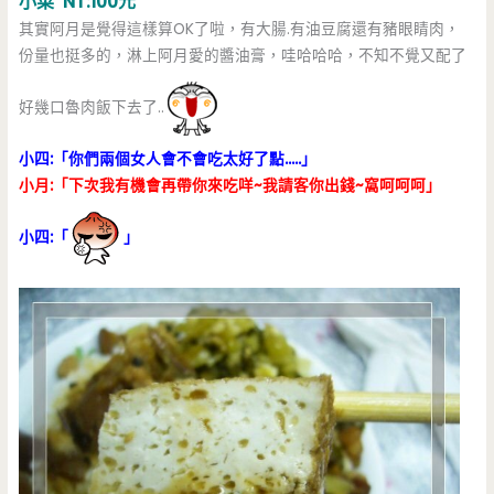
小菜 NT:100元
其實阿月是覺得這樣算OK了啦，有大腸.有油豆腐還有豬眼睛肉，
份量也挺多的，淋上阿月愛的醬油膏，哇哈哈哈，不知不覺又配了
好幾口魯肉飯下去了..
小四:「你們兩個女人會不會吃太好了點…..」
小月:「下次我有機會再帶你來吃咩~我請客你出錢~窩呵呵呵」
小四:「
」