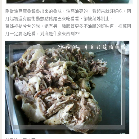
剛從油豆腐魯鍋魯出來的魯味，油亮油亮的，看起來就好好吃，阿
月起初還有股衝動想點豬尾巴來吃看看，卻被葉姊制止。
葉姊神祕兮兮的說，還有另一種膠質更多不油膩的好味道，推薦阿
月一定要吃吃看，到底是什麼東西咧??