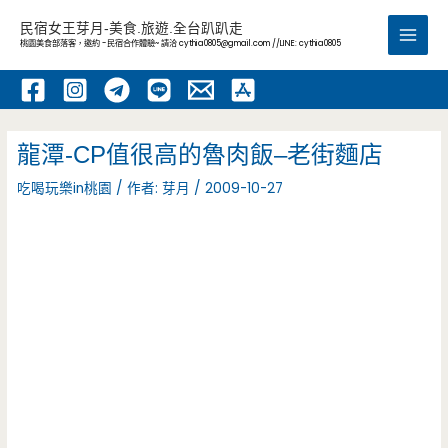
跳
民宿女王芽月-美食.旅遊.全台趴趴走
至
桃園美食部落客，邀約 -民宿合作體驗~ 請洽
cythia0805@gmail.com
//LINE: cythia0805
Main
主
要
Men
內
容
龍潭-CP值很高的魯肉飯–老街麵店
吃喝玩樂in桃園
/ 作者:
芽月
/
2009-10-27