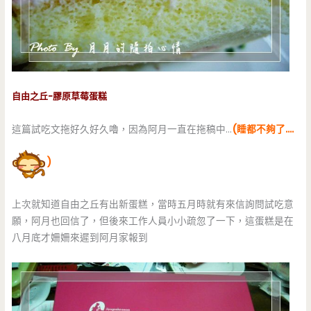
自由之丘-膠原草莓蛋糕
這篇試吃文拖好久好久嚕，因為阿月一直在拖稿中…
(睡都不夠了….
)
上次就知道自由之丘有出新蛋糕，當時五月時就有來信詢問試吃意
願，阿月也回信了，但後來工作人員小小疏忽了一下，這蛋糕是在
八月底才姍姍來遲到阿月家報到