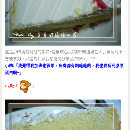
這是小四切給阿月的蛋糕~是很貼心沒錯啦~知道現在大肚婆阿月不
方便拿刀，只是為什麼我想吃的膠原蛋白很少片??
小四:「我覺得我加班也很累，皮膚都有點乾乾的，我也要補充膠原
蛋白啊~」
小月:「
」