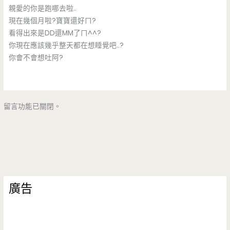
親愛的你是跑哪去啦..
現在幾個月啦?寶寶還好ㄇ?
看得出來是DD還MM了ㄇ^^?
你現在應該幾乎整天都在想睡覺吧..?
你會不會想吐阿?
留言功能已關閉。
廣告