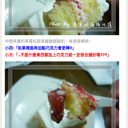
中間夾層的草莓吃起來酸酸甜甜的，味道很棒呢~
小四:「如果裡面再加點巧克力會更棒!!」
小月:「…不是什麼東西都加上巧克力就一定很合適好嗎???」