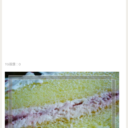
TG按讚：0