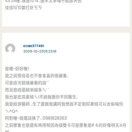
10/29喔..我是11/14..提早太多嚕不能那天去ˊˇˋ
佳佳11/10要打針ㄎㄎ
KOBE377491
2009-10-2305:23:16
是喔~好好喔!
我之前懷佳佳也不會害喜的很嚴重..
可是這次超級嚴重的說ˊˋ
而且痘痘還越來越多ㄟˋˊ
我也是宏其產檢ㄟ!不過我跟你不同醫生..
我是給游醫師…生了要跟我講阿我想說不定剛好產檢可以去偷喵你
ㄟ^Q^
阿對喔~我電話換了…0981828363
之前那隻也是還有再用啦因為插雙卡可是那隻是IF卡的好像明天4月