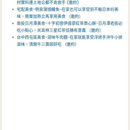
材實料連土地公都不肯放手 (邀約)
宅配美食-明泉蒲燒鰻魚-在家也可以享受到不輸日本的美
味，簡單加熱立馬享用美食 （邀約）
南投日月潭美食-十字初戀伊達邵紅茶樂心酥-日月潭老街必
吃小點心，米其林三星紅茶低糖有意義 （邀約）
台中西屯區美食-洄味牛肉麵-在家就能享受浮誇手沖牛小排
滋味，清燉牛三寶超好吃 （邀約）