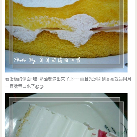
看蛋糕的側面~哇~奶油都滿出來了耶~~~而且光是聞到香氣就讓阿月
一直猛吞口水了@@