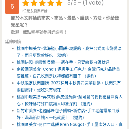
5/5 - (1 vote)
5
1位網友投票評論
關於本文評論的商家、商品、景點、議題、方法，你給幾
顆星呢？
歡迎一起點擊星號參與評論唷！
延伸閱讀
桃園中壢美食-北海道小圓餅-親愛的，我把台式馬卡龍變厚
了，而且更鬆軟好吃 （邀約）
桃園快閃-幽靈鮭貝醬-一瓶在手，只要給我白飯就好
南投團購美食-Cona’s 妮娜手工巧克力-台灣巧克力品牌首
要推薦，自己吃還是送禮都超有面子 （邀約）
中秋限定快閃團購-2022芽月中秋壽司豪華拚盤，快閃只有
兩個禮拜，想吃只有現在！！
桃園中壢美食-再來鴨 酥皮蛋黃酥-超可愛的鴨鴨禮盒深得人
心，撩妹酥特殊口感讓人印象深刻 （邀約）
新竹市美食-老麵酵匠包子饅頭-新竹店-手工老麵饅頭口感
好，滿滿餡料讓人一吃就愛上 （邀約）
桃園區美食-阿仁牛軋餅 Rren Nougat-手工量產好入口，真