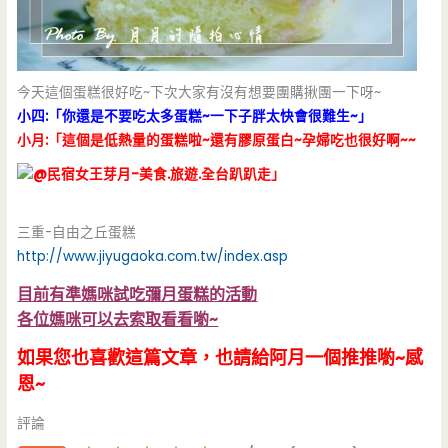
今天這個蛋糕很好吃~下次大家有沒有想要團購揪團一下呀~
小四:「你還是不要吃太多蛋糕~一下子胖太快會很難生~」
小月:「這個是低熱量的蛋糕啦~還有膠原蛋白~孕婦吃也很好啊~~
」
三重-自由之丘蛋糕
http://www.jiyugaoka.com.tw/index.asp
目前有準媽咪試吃彌月蛋糕的活動
各位媽咪可以去索取看看喲~
如果您也喜歡這篇文章，也請給阿月一個推推喲~感
恩~
評論