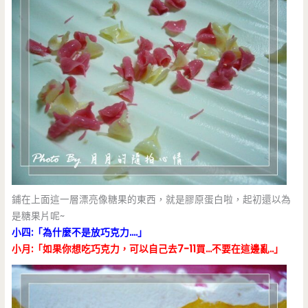
鋪在上面這一層漂亮像糖果的東西，就是膠原蛋白啦，起初還以為
是糖果片呢~
小四:「為什麼不是放巧克力….」
小月:「如果你想吃巧克力，可以自己去7-11買…不要在這邊亂..」