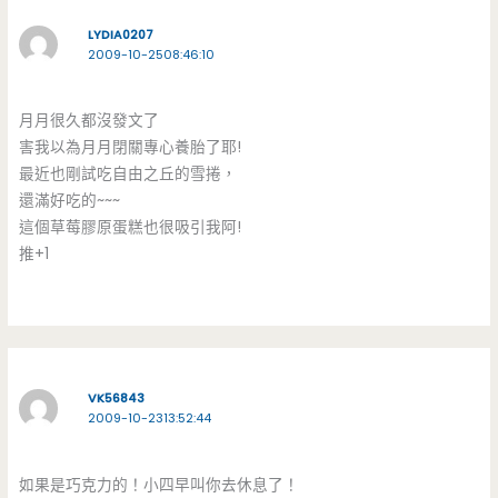
LYDIA0207
2009-10-2508:46:10
月月很久都沒發文了
害我以為月月閉關專心養胎了耶!
最近也剛試吃自由之丘的雪捲，
還滿好吃的~~~
這個草莓膠原蛋糕也很吸引我阿!
推+1
VK56843
2009-10-2313:52:44
如果是巧克力的！小四早叫你去休息了！