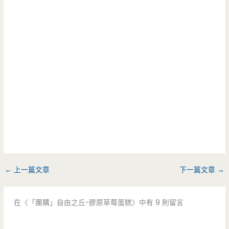
←
上一篇文章
下一篇文章
→
在〈「團購」自由之丘-膠原草莓蛋糕〉中有 9 則留言