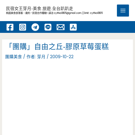
跳
民宿女王芽月-美食.旅遊.全台趴趴走
至
桃園美食部落客，邀約 -民宿合作體驗~ 請洽
cythia0805@gmail.com
//LINE: cythia0805
Main
主
要
Men
內
容
「團購」自由之丘-膠原草莓蛋糕
團購美食
/ 作者:
芽月
/
2009-10-22