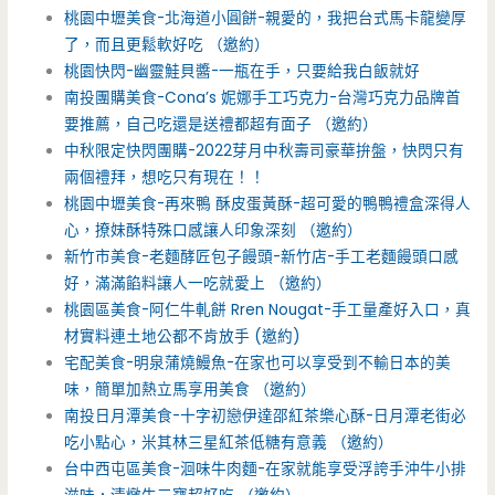
桃園中壢美食-北海道小圓餅-親愛的，我把台式馬卡龍變厚
了，而且更鬆軟好吃 （邀約）
桃園快閃-幽靈鮭貝醬-一瓶在手，只要給我白飯就好
南投團購美食-Cona’s 妮娜手工巧克力-台灣巧克力品牌首
要推薦，自己吃還是送禮都超有面子 （邀約）
中秋限定快閃團購-2022芽月中秋壽司豪華拚盤，快閃只有
兩個禮拜，想吃只有現在！！
桃園中壢美食-再來鴨 酥皮蛋黃酥-超可愛的鴨鴨禮盒深得人
心，撩妹酥特殊口感讓人印象深刻 （邀約）
新竹市美食-老麵酵匠包子饅頭-新竹店-手工老麵饅頭口感
好，滿滿餡料讓人一吃就愛上 （邀約）
桃園區美食-阿仁牛軋餅 Rren Nougat-手工量產好入口，真
材實料連土地公都不肯放手 (邀約)
宅配美食-明泉蒲燒鰻魚-在家也可以享受到不輸日本的美
味，簡單加熱立馬享用美食 （邀約）
南投日月潭美食-十字初戀伊達邵紅茶樂心酥-日月潭老街必
吃小點心，米其林三星紅茶低糖有意義 （邀約）
台中西屯區美食-洄味牛肉麵-在家就能享受浮誇手沖牛小排