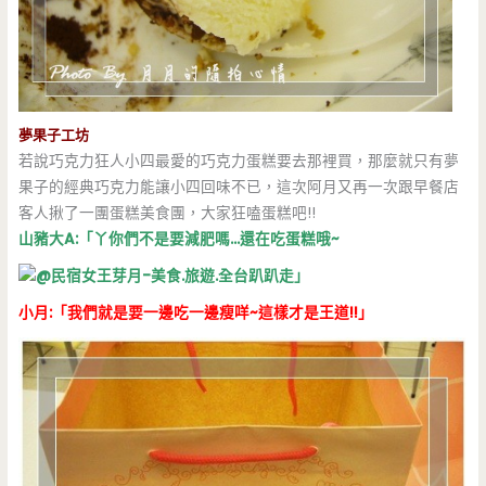
夢果子工坊
若說巧克力狂人小四最愛的巧克力蛋糕要去那裡買，那麼就只有夢
果子的經典巧克力能讓小四回味不已，這次阿月又再一次跟早餐店
客人揪了一團蛋糕美食團，大家狂嗑蛋糕吧!!
山豬大A:「丫你們不是要減肥嗎…還在吃蛋糕哦~
」
小月:「我們就是要一邊吃一邊瘦咩~這樣才
是王道!!」