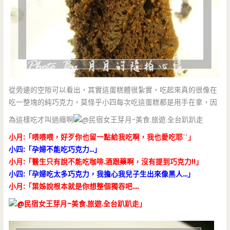
從旁邊的空隙可以看出，其實這蛋糕體很紮實，吃起來真的很像在
吃一整塊的純巧克力，莫怪乎小四每次吃這蛋糕都是用手在拿，因
為這樣吃才叫過癮啊
小月:「喂喂喂，好歹你也留一點給我吃啊，我也愛吃耶ˋˊ」
小四:「孕婦不能吃巧克力…」
小月:「醫生只有說不能吃咖啡.酒跟藥啊，沒有提到巧克力!!」
小四:「孕婦吃太多巧克力，我擔心我兒子生出來像黑人…」
小月:「葉姊說根本就是你想整個獨吞吧….
」