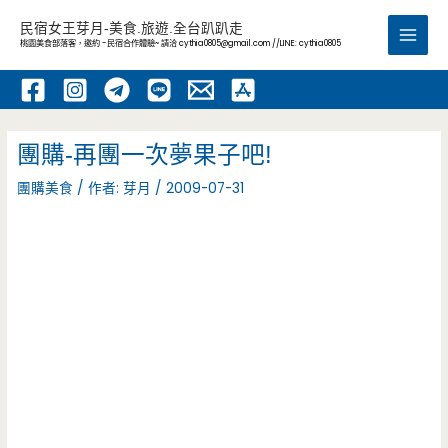
跳
民宿女王芽月-美食.旅遊.全台趴趴走
至
桃園美食部落客，邀約 -民宿合作體驗~ 請洽
cythia0805@gmail.com
//LINE: cythia0805
Main
主
要
Men
內
容
團購-再團一次夢果子吧!
團購美食
/ 作者:
芽月
/
2009-07-31