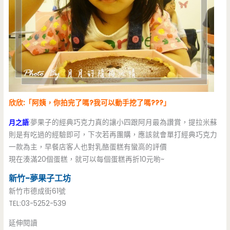
欣欣:「阿姨，你拍完了嗎?我可以動手挖了嗎???」
月之語
:夢果子的經典巧克力真的讓小四跟阿月最為讚賞，提拉米蘇
則是有吃過的經驗即可，下次若再團購，應該就會單打經典巧克力
一款為主，早餐店客人也對乳酪蛋糕有蠻高的評價
現在湊滿20個蛋糕，就可以每個蛋糕再折10元喲~
新竹-夢果子工坊
新竹市德成街61號
TEL:03-5252-539
延伸閱讀