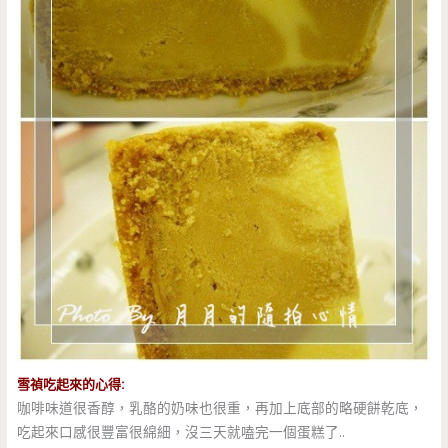
雪禎吃起來的心得:
咖啡味道很香醇，乳酪的奶味也很重，再加上底部的略硬餅乾底，
吃起來口感很豐富很綿細，沒三天就嗑完一個蛋糕了..