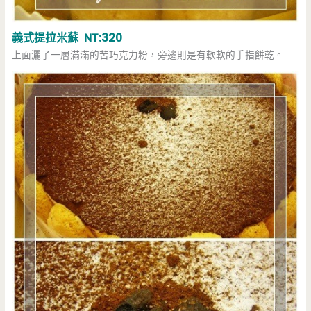
義式提拉米蘇 NT:320
上面灑了一層滿滿的苦巧克力粉，旁邊則是有軟軟的手指餅乾。