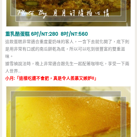
重乳酪蛋糕 6吋/NT:280 8吋/NT:560
這款蛋糕非常適合重度愛奶味的客人，一含下去就化開了，底下則
是用非常有口感的南瓜餅乾為底，所以可以吃到很豐富的雙重滋
味。
據雪禎說法時，晚上非常適合跟先生一起配著咖啡吃，享受一下兩
人世界…
小月:「這樣吃還不會肥，真是令人羨慕又嫉妒!!」