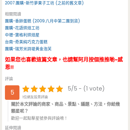
2007.團購-新竹夢果子工坊 (之前的舊文章)
相關閱讀
團購-香帥蛋糕 (2009.八月中第二團到貨)
團購-花語烘焙工坊
中壢-寶格利烘焙屋
台南-奇美純巧克力蛋糕
團購-瑞芳米詩堤黃金泡芙
如果您也喜歡這篇文章，也請幫阿月按個推推喲~感
恩!!
評論
5/5 - (1 vote)
5
1位網友投票評論
關於本文評論的商家、商品、景點、議題、方法，你給幾
顆星呢？
歡迎一起點擊星號參與評論唷！
延伸閱讀