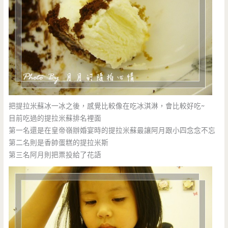
把提拉米蘇冰一冰之後，感覺比較像在吃冰淇淋，會比較好吃~
目前吃過的提拉米蘇排名裡面
第一名還是在皇帝嶺辦婚宴時的提拉米蘇最讓阿月跟小四念念不忘
第二名則是香帥蛋糕的提拉米斯
第三名阿月則把票投給了花語