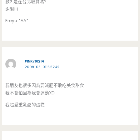
款? 是在台北取貨嗎?
謝謝!!!
Freya *^^*
PINK761214
2009-08-0115:57:42
我朋友也很多因為要減肥不敢吃美食甜食
我不會怕因為我會運動XD
我超愛重乳酪的蛋糕