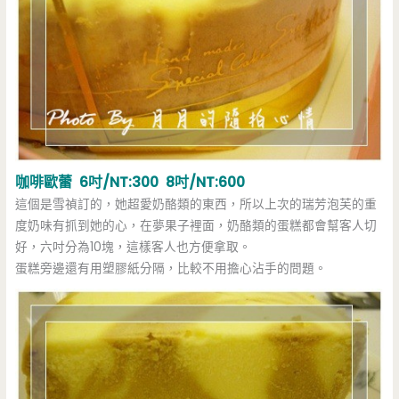
咖啡歐蕾 6吋/NT:300 8吋/NT:600
這個是雪禎訂的，她超愛奶酪類的東西，所以上次的瑞芳泡芙的重
度奶味有抓到她的心，在夢果子裡面，奶酪類的蛋糕都會幫客人切
好，六吋分為10塊，這樣客人也方便拿取。
蛋糕旁邊還有用塑膠紙分隔，比較不用擔心沾手的問題。