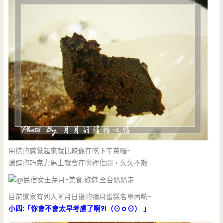
用挖的感覺起來就比較像在吃下午茶囉~
濃醇的巧克力馬上就會在嘴裡化開，久久不散
目前這家有列入阿月日後的彌月蛋糕名單內喲~
小四:「你會不會太早考慮了啊?!（⊙ｏ⊙） 」