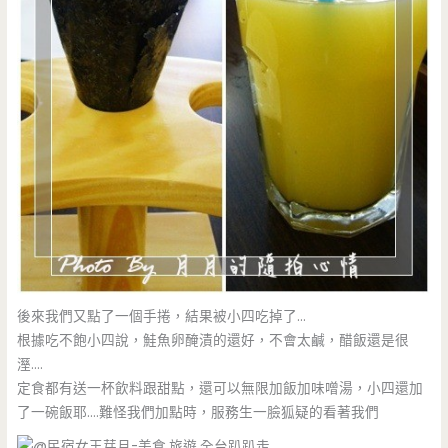
後來我們又點了一個手捲，結果被小四吃掉了…
根據吃不飽小四說，鮭魚卵醃漬的還好，不會太鹹，醋飯還是很
溼….
定食都有送一杯飲料跟甜點，還可以無限加飯加味噌湯，小四還加
了一碗飯耶….難怪我們加點時，服務生一臉狐疑的看著我們