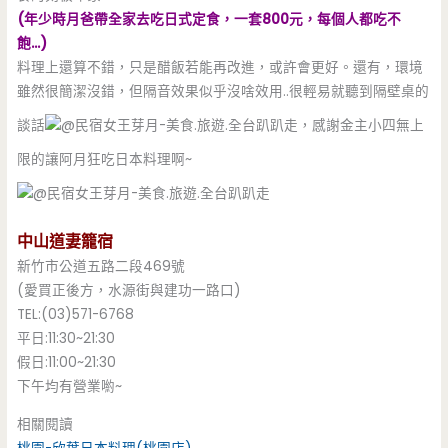
(年少時月爸帶全家去吃日式定食，一套800元，每個人都吃不
飽…)
料理上還算不錯，只是醋飯若能再改進，或許會更好。還有，環境
雖然很簡潔沒錯，但隔音效果似乎沒啥效用..很輕易就聽到隔壁桌的
談話
，感謝金主小四無上
限的讓阿月狂吃日本料理啊~
中山道妻籠宿
新竹市公道五路二段469號
(愛買正後方，水源街與建功一路口)
TEL:(03)571-6768
平日:11:30~21:30
假日:11:00~21:30
下午均有營業喲~
相關閱讀