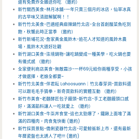
還有免費炸全雞送你吃 （邀約）
新竹關西美食-林月冰舖-一年只賣三個月的冰店，仙草冰真
的古早味又清甜解膩啊！！
新竹竹北美食-巴適經典麻辣鍋竹北店-全台首創酸菜魚吃到
飽，秋蟹此時正當季 （邀約）
新竹新埔花況-詹家黃金風鈴木-追花人才知道的風鈴木農
場，風鈴木大道好壯觀
新竹湖口美食-柒境鍋物-讓吃鍋變成一種美學，吃火鍋也要
有儀式感 （邀約）
全家便利商店美食-無敵霜沙-一杯69元給你兩種享受，小孩
才做選擇，老娘全都要~
新竹竹北美食-伴君耘 Lahoosuann｜竹北春芽洞-買飲料還
可以跟毛毛手猜拳，新奇買飲料的實體互動 （邀約）
新竹市美食-老麵酵匠包子饅頭-新竹店-手工老麵饅頭口感
好，滿滿餡料讓人一吃就愛上 （邀約）
新竹湖口美食-牛柒丼食堂-這也太勁爆了，鐵鍬上面堆了滿
滿的四種肉，肉食鬼快衝 (邀約)
新竹採買景點-僑俐瓷器竹北店-可愛鯨鯊新上市，還有最新
年曆瓷盤也太誘人了吧!!! (邀約)