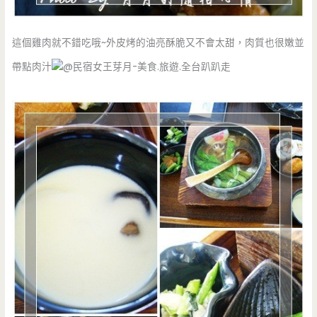
這個雞肉就不錯吃哦~外皮烤的油亮酥脆又不會太甜，肉質也很嫩並
帶點肉汁