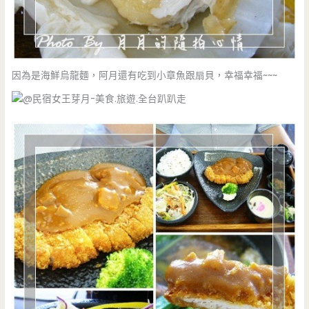
因為是海鮮烏龍麵，阿月還有吃到小章魚跟扇貝，幸福幸福~~~