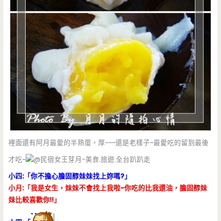
裡面還有阿月最愛的半熟蛋，厚~~~還是老樣子~最愛吃的留到最後
才吃~
小四:「你不擔心膽固醇妹妹找上妳嗎?」
小月:「我是女生，妹妹不會找上我啦~你吃的比我還油，膽固醇妹
妹比較喜歡你!!」