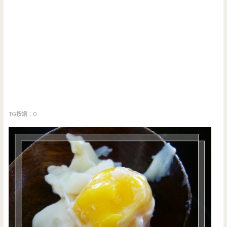
TG按讚：0