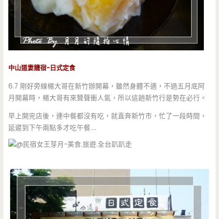
中山道妻籠宿-日式定食
6.7 剛好旁線楊大哥在新竹辦開幕，雖然身體不適，不過五月底阿
月開幕時，楊大哥有來贊聲衝人氣，所以這趟新竹行是勢在必行。
早上開完店後，連中餐都沒有吃，就直奔新竹市，忙了一段時間，
延遲到下午兩點多才吃午餐….