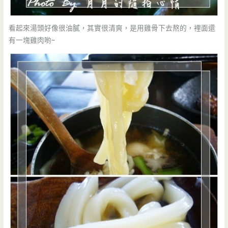
看起來湯頭好像很油膩，其實很清爽，是用雞骨下去熬的，裡面還
有一塊雞肉喲~