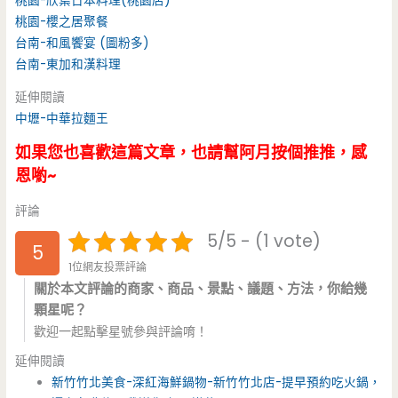
桃園-欣葉日本料理(桃園店)
桃園-櫻之居聚餐
台南-和風饗宴 (圖粉多)
台南-東加和漢料理
延伸閱讀
中壢-中華拉麵王
如果您也喜歡這篇文章，也請幫阿月按個推推，感
恩喲~
評論
5/5 - (1 vote)
5
1位網友投票評論
關於本文評論的商家、商品、景點、議題、方法，你給幾
顆星呢？
歡迎一起點擊星號參與評論唷！
延伸閱讀
新竹竹北美食-深紅海鮮鍋物-新竹竹北店-提早預約吃火鍋，