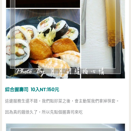
綜合握壽司 10入NT:150元
這邊服務生還不錯，我們點好菜之後，會主動幫我們拿掉筷套。
因為真的餓很久了，所以先點個握壽司來吃