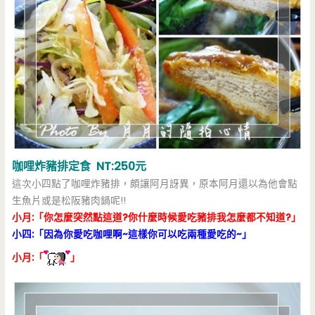
咖哩炸豬排定食 NT:250元
這次小四點了咖哩炸豬排，頗讓阿月訝異，原本阿月還以為他會點
生魚片或是松阪豬肉鍋呢!!
小月:「你怎麼突然點這道?你什麼時候愛吃豬排我怎麼都不知道?」
小四:「因為你愛吃咖哩啊~這樣你可以吃兩種愛吃的~」
小月:「
」