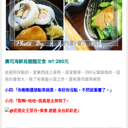
壽司海鮮烏龍麵定食 NT:280元
這是阿月點的，當東西送上來時，深深覺得，280元蠻超值的，因
為份量很大，除了有兩盤小菜之外，還有壽司跟茶碗蒸
小四:「你剛剛還想點茶碗蒸，幸好你沒點，不然就重覆了。」
小月:「對啊~哈哈~我真是太英明了~
」