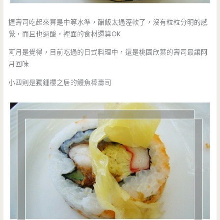
握壽司吃起來算是中等水準，醋飯太過溼軟了，沒有粒粒分明的感
覺，而且也過酸，裡面的食材還算OK
阿月是覺得，目前吃過的日式料理中，還是桃園欣葉的壽司最讓阿
月回味
小四則是獨鍾櫻之居的鰻魚棒壽司