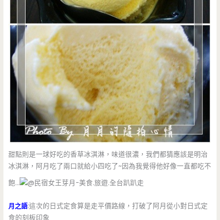
甜點則是一球好吃的香草冰淇淋，味道很濃，我們都猜應該是明治
冰淇淋，阿月吃了兩口就給小四吃了~因為我覺得他好像一直都吃不
飽…
月之語
:這次的日式定食算是走平價路線，打破了阿月從小對日式定
食的刻板印象