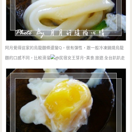
阿月覺得這家的烏龍麵條還蠻Q，很有彈性，跟一般冷凍鍋燒烏龍
麵的口感不同，比較滑溜