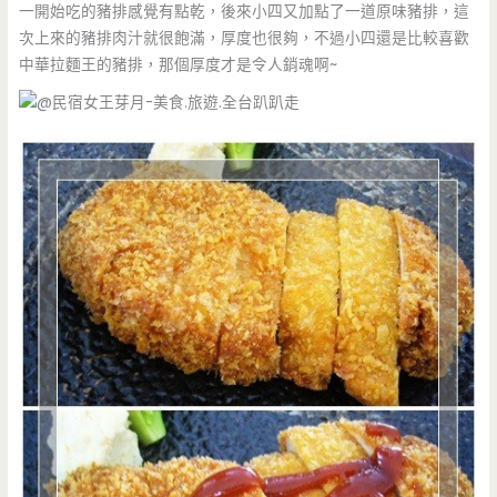
一開始吃的豬排感覺有點乾，後來小四又加點了一道原味豬排，這
次上來的豬排肉汁就很飽滿，厚度也很夠，不過小四還是比較喜歡
中華拉麵王的豬排，那個厚度才是令人銷魂啊~