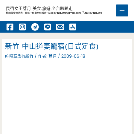
跳
民宿女王芽月-美食.旅遊.全台趴趴走
至
桃園美食部落客，邀約 -民宿合作體驗~ 請洽
cythia0805@gmail.com
//LINE: cythia0805
Main
主
要
Men
內
容
新竹-中山道妻籠宿(日式定食)
吃喝玩樂in新竹
/ 作者:
芽月
/
2009-06-18