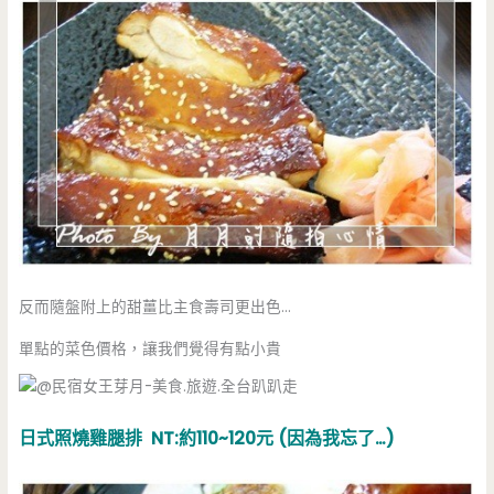
反而隨盤附上的甜薑比主食壽司更出色…
單點的菜色價格，讓我們覺得有點小貴
日式照燒雞腿排 NT:約110~120元 (因為我忘了…)