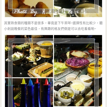
其實熟食類的種類不是很多，畢竟是下午茶咩~選擇性有比較少，聽
小剎說晚餐的菜色最佳，有興趣的格友們倒是可以去吃看看喲~