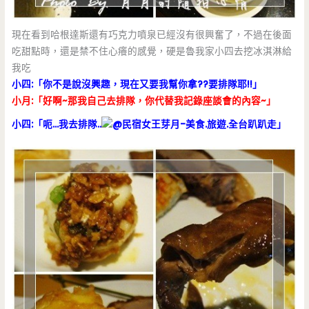
現在看到哈根達斯還有巧克力噴泉已經沒有很興奮了，不過在後面
吃甜點時，還是禁不住心癢的感覺，硬是魯我家小四去挖冰淇淋給
我吃
小四:「你不是說沒興趣，現在又要我幫你拿??要排隊耶!!」
小月:「好啊~那我自己去排隊，你代替我記錄座談會的內容~」
小四:「呃…我去排隊..
」