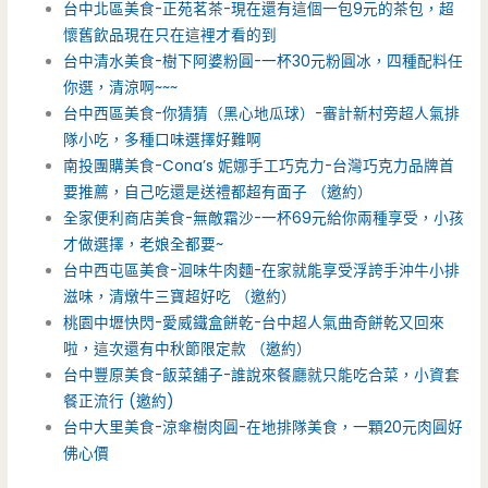
台中北區美食-正苑茗茶-現在還有這個一包9元的茶包，超
懷舊飲品現在只在這裡才看的到
台中清水美食-樹下阿婆粉圓-一杯30元粉圓冰，四種配料任
你選，清涼啊~~~
台中西區美食-你猜猜（黑心地瓜球）-審計新村旁超人氣排
隊小吃，多種口味選擇好難啊
南投團購美食-Cona’s 妮娜手工巧克力-台灣巧克力品牌首
要推薦，自己吃還是送禮都超有面子 （邀約）
全家便利商店美食-無敵霜沙-一杯69元給你兩種享受，小孩
才做選擇，老娘全都要~
台中西屯區美食-洄味牛肉麵-在家就能享受浮誇手沖牛小排
滋味，清燉牛三寶超好吃 （邀約）
桃園中壢快閃-愛威鐵盒餅乾-台中超人氣曲奇餅乾又回來
啦，這次還有中秋節限定款 （邀約）
台中豐原美食-飯菜舖子-誰說來餐廳就只能吃合菜，小資套
餐正流行 (邀約)
台中大里美食-涼傘樹肉圓-在地排隊美食，一顆20元肉圓好
佛心價