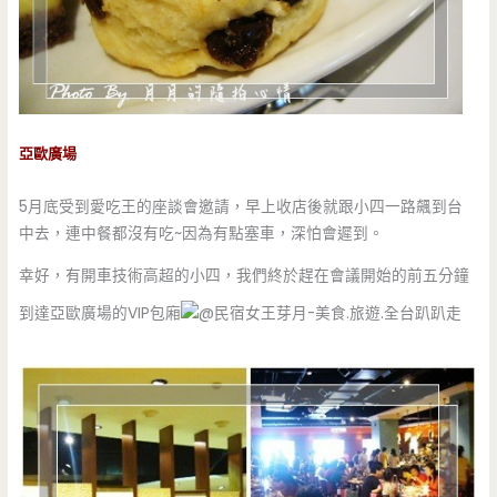
亞歐廣場
5月底受到愛吃王的座談會邀請，早上收店後就跟小四一路飆到台
中去，連中餐都沒有吃~因為有點塞車，深怕會遲到。
幸好，有開車技術高超的小四，我們終於趕在會議開始的前五分鐘
到達亞歐廣場的VIP包廂