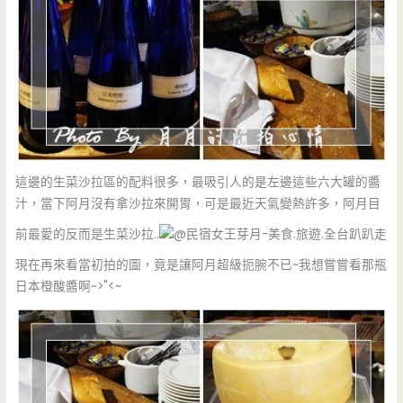
這邊的生菜沙拉區的配料很多，最吸引人的是左邊這些六大罐的醬
汁，當下阿月沒有拿沙拉來開胃，可是最近天氣變熱許多，阿月目
前最愛的反而是生菜沙拉..
現在再來看當初拍的圖，竟是讓阿月超級扼腕不已~我想嘗嘗看那瓶
日本橙酸醬啊~>"<~