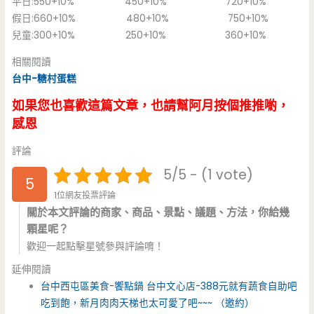
平日:550+10% 450+10% 720+10%
假日:660+10% 480+10% 750+10%
兒童:300+10% 250+10% 360+10%
相關閱讀
台中-糖村蛋糕
如果您也喜歡這篇文章，也請幫阿月按個推推喲，
感恩
評論
5/5 - (1 vote)
5
1位網友投票評論
關於本文評論的商家、商品、景點、議題、方法，你給幾
顆星呢？
歡迎一起點擊星號參與評論唷！
延伸閱讀
台中西屯區美食-饗點鍋 台中文心店-388元就有蔬食自助吧
吃到飽，新月肉肉天梯也太可愛了吧~~~ （邀約）