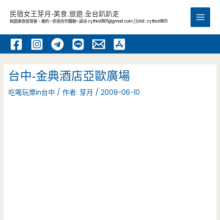
跳
民宿女王芽月-美食.旅遊.全台趴趴走
至
桃園美食部落客，邀約 -民宿合作體驗~ 請洽
cythia0805@gmail.com
//LINE: cythia0805
Main
主
要
Men
內
容
台中-金典酒店亞歐廣場
吃喝玩樂in台中
/ 作者:
芽月
/
2009-06-10