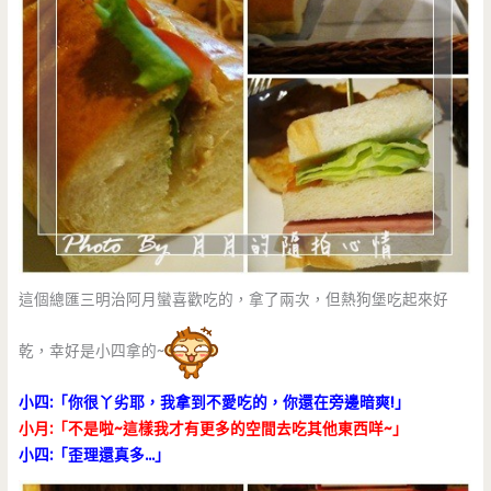
這個總匯三明治阿月蠻喜歡吃的，拿了兩次，但熱狗堡吃起來好
乾，幸好是小四拿的~
小四:「你很丫劣耶，我拿到不愛吃的，你還在旁邊暗爽!」
小月:「不是啦~這樣我才有更多的空間去吃其他東西咩~」
小四:「歪理還真多…」