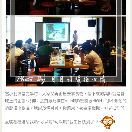
當小剎演講完畢時，大家又再衝出去拿食物，接下來的講師就是愛
吃王的企劃-乃伸，之前跟乃伸在msn喇D賽喇很HIGH，卻不知他的
攝影技術很強，我說乃伸哥哥，你如果下次要換相機，可以把你的
愛駒相機送給我嗎~可以嗎?可以嗎?我生日快到了耶~