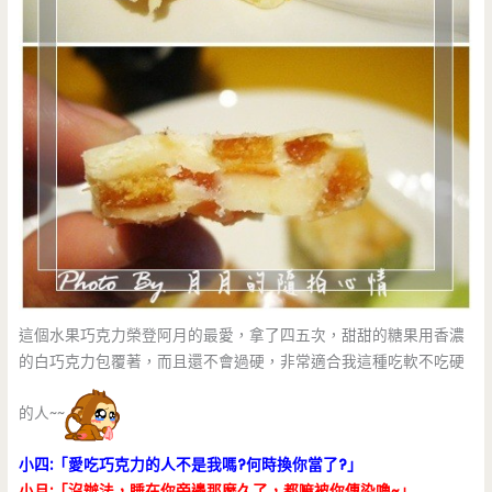
這個水果巧克力榮登阿月的最愛，拿了四五次，甜甜的糖果用香濃
的白巧克力包覆著，而且還不會過硬，非常適合我這種吃軟不吃硬
的人~~
小四:「愛吃巧克力的人不是我嗎?何時換你當了?」
小月:「沒辦法，睡在你旁邊那麼久了，都嘛被你傳染嚕~」