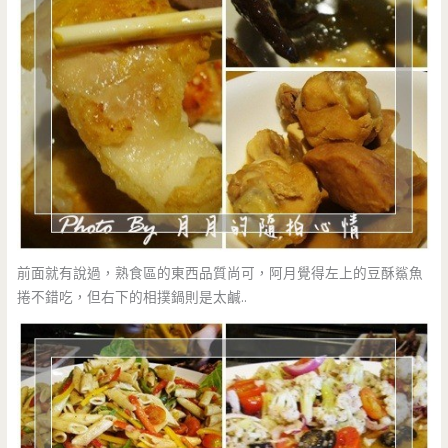
前面就有說過，熟食區的東西品質尚可，阿月覺得左上的豆酥鯊魚
捲不錯吃，但右下的相撲鍋則是太鹹..