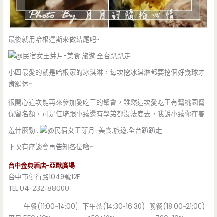
最後就用哈根達斯來做結尾吧~
小四最愛的就是哈根家的冰淇淋，每次挖冰淇淋都要挖個好幾球才
肯罷休~
很開心這次能再來參加愛吃王的聚會，雖然這次愛吃王有幫桃園幫
保留名額，可是佳琦跟小臻還有學弟都沒法度去，我說小臻你在害
羞什麼勁…
下次有座談會再告知各位嚕~
台中金典酒店-亞歐廣場
台中市健行路1049號12F
TEL:04-232-88000
午餐(11:00~14:00) 下午茶(14:30~16:30) 晚餐(18:00~21:00)