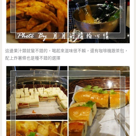
這邊果汁類就蠻不錯的，喝起來滋味很不賴，還有咖啡機跟茶包，
配上炸薯條也是種不錯的選擇