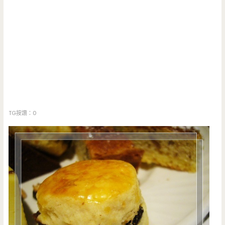
TG按讚：0