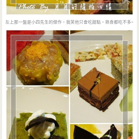
左上那一盤是小四先生的傑作，我笑他只會吃甜點，熟食都吃不多~