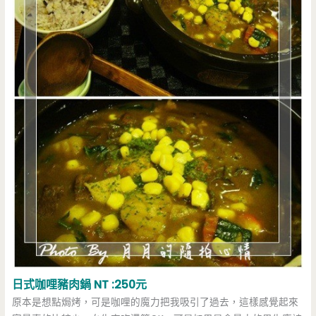
日式咖哩豬肉鍋 NT :250元
原本是想點焗烤，可是咖哩的魔力把我吸引了過去，這樣感覺起來