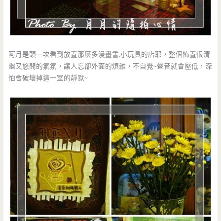
阿月是頭一次看到放置那麼多漫畫書.小玩具的店耶，整個怖置很清
幽又悠閒的氣氛，讓人忘卻外面的煩雜，不自覺~聲音就會壓低，深
怕會破壞掉這一室的靜默~