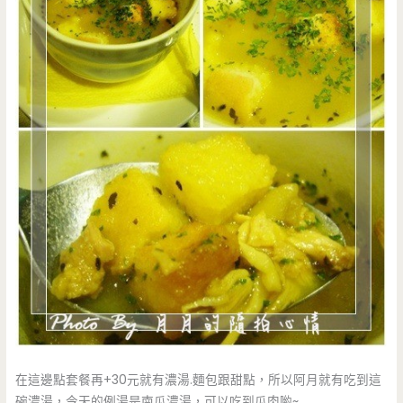
在這邊點套餐再+30元就有濃湯.麵包跟甜點，所以阿月就有吃到這
碗濃湯，今天的例湯是南瓜濃湯，可以吃到瓜肉喲~