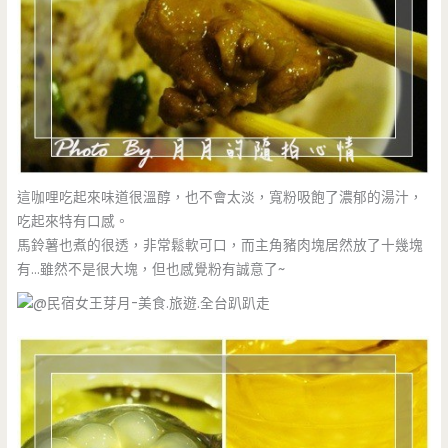
這咖哩吃起來味道很溫醇，也不會太淡，寬粉吸飽了濃郁的湯汁，
吃起來特有口感。
馬鈴薯也煮的很透，非常鬆軟可口，而主角豬肉塊居然放了十幾塊
有…雖然不是很大塊，但也感覺粉有誠意了~