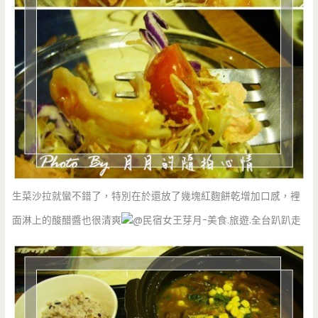
生菜沙拉就蠻不錯了，特別在於還放了幾塊紅麴餅乾增加口感，裡
面淋上的酸醋醬也很清爽