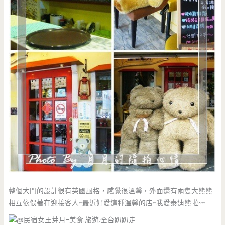
整個大門的設計很有英國風格，感覺很溫馨，外面還有兩隻大熊熊
相互依偎著在迎接客人~最近好愛這種溫馨的店~我愛泰迪熊啦~~