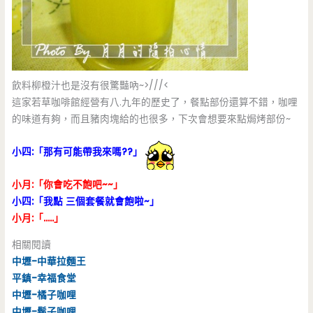
飲料柳橙汁也是沒有很驚豔吶~>///<
這家若草咖啡館經營有八.九年的歷史了，餐點部份還算不錯，咖哩
的味道有夠，而且豬肉塊給的也很多，下次會想要來點焗烤部份~
小四:「那有可能帶我來嗎??」
小月:「你會吃不飽吧~~」
小四:「我點 三個套餐就會飽啦~」
小月:「…..」
相關閱讀
中壢-中華拉麵王
平鎮-幸福食堂
中壢-橘子咖哩
中壢-鬍子咖哩