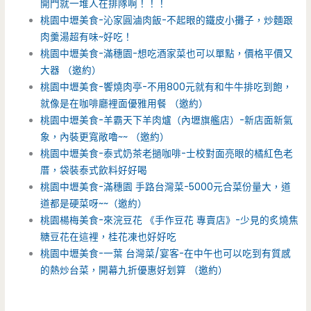
開門就一堆人在排隊啊！！！
桃園中壢美食-沁家圓滷肉飯-不起眼的鐵皮小攤子，炒麵跟
肉羹湯超有味~好吃！
桃園中壢美食-滿穗園-想吃酒家菜也可以單點，價格平價又
大器 （邀約）
桃園中壢美食-饗燒肉亭-不用800元就有和牛牛排吃到飽，
就像是在咖啡廳裡面優雅用餐 （邀約）
桃園中壢美食-羊霸天下羊肉爐（內壢旗艦店）-新店面新氣
象，內裝更寬敞嚕~~ （邀約）
桃園中壢美食-泰式奶茶老撾咖啡-士校對面亮眼的橘紅色老
厝，袋裝泰式飲料好好喝
桃園中壢美食-滿穗園 手路台灣菜-5000元合菜份量大，道
道都是硬菜呀~~（邀約）
桃園楊梅美食-來浣豆花 《手作豆花 專賣店》-少見的炙燒焦
糖豆花在這裡，桂花凍也好好吃
桃園中壢美食-一葉 台灣菜/宴客-在中午也可以吃到有質感
的熱炒台菜，開幕九折優惠好划算 （邀約）