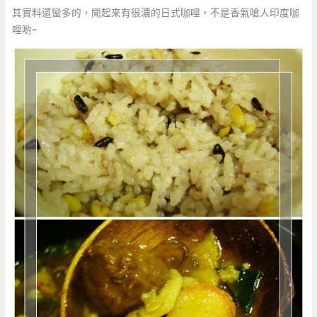
其實料還蠻多的，聞起來有很濃的日式咖哩，不是香氣嗆人印度咖
哩喲~