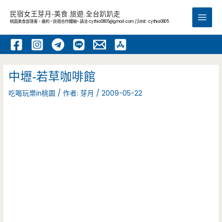
跳
民宿女王芽月-美食.旅遊.全台趴趴走
至
桃園美食部落客，邀約 -民宿合作體驗~ 請洽
cythia0805@gmail.com
//LINE: cythia0805
Main
主
要
Men
內
容
中壢-若草咖啡館
吃喝玩樂in桃園
/ 作者:
芽月
/
2009-05-22