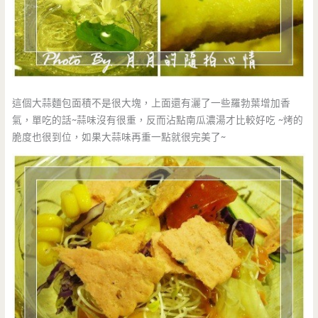
這個大蒜麵包面積不是很大塊，上面還有灑了一些羅勃葉增加香
氣，單吃的話~蒜味沒有很重，反而沾點南瓜濃湯才比較好吃 ~烤的
脆度也很到位，如果大蒜味再重一點就很完美了~