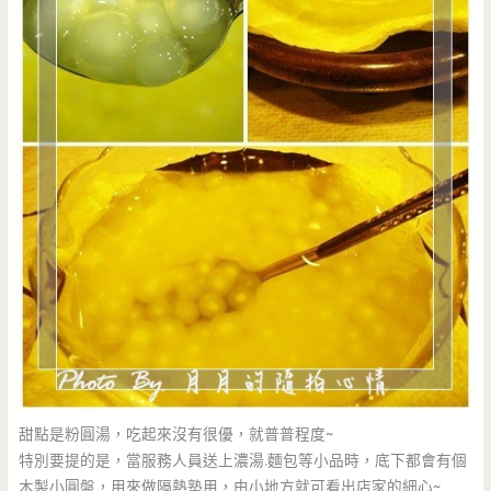
甜點是粉圓湯，吃起來沒有很優，就普普程度~
特別要提的是，當服務人員送上濃湯.麵包等小品時，底下都會有個
木製小圓盤，用來做隔熱塾用，由小地方就可看出店家的細心~