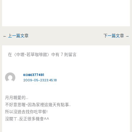
←
上一篇文章
下一篇文章
→
在〈中壢-若草咖啡館〉中有 7 則留言
KOBE377491
2009-05-2323:45:18
月月親愛的…
不好意思喔~因為家裡這幾天有點事..
所以沒過去找你吃早餐!
沒關ㄒ..反正很多機會^^