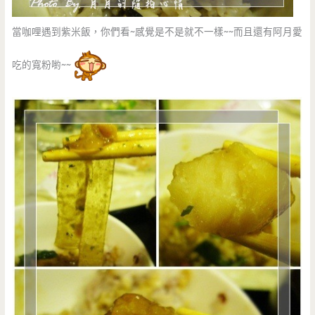
當咖哩遇到紫米飯，你們看~感覺是不是就不一樣~~而且還有阿月愛
吃的寬粉喲~~