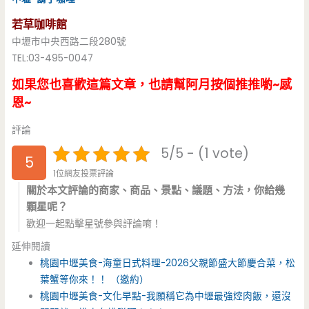
若草咖啡館
中壢市中央西路二段280號
TEL:03-495-0047
如果您也喜歡這篇文章，也請幫阿月按個推推喲~感
恩~
評論
5/5 - (1 vote)
5
1位網友投票評論
關於本文評論的商家、商品、景點、議題、方法，你給幾
顆星呢？
歡迎一起點擊星號參與評論唷！
延伸閱讀
桃園中壢美食-海童日式料理-2026父親節盛大節慶合菜，松
葉蟹等你來！！ （邀約）
桃園中壢美食-文化早點-我願稱它為中壢最強焢肉飯，還沒