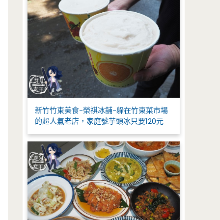
新竹竹東美食-榮祺冰舖-躲在竹東菜市場
的超人氣老店，家庭號芋頭冰只要120元