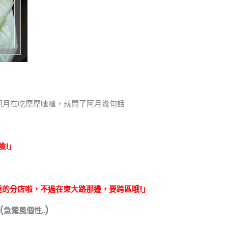
阿月在吃摩摩喳喳，就問了阿月幾句話
險!」
露蓮的分店啦，不過在東大路那邊，要跨區哦!」
(急驚風個性..)