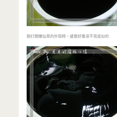
剛打開嫩仙草的外殼時，感覺好像深不見底似的