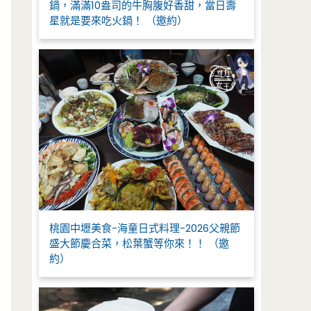
鍋，滿滿10盎司的牛胸腹好香甜，當日壽
星就是要來吃火鍋！ （邀約）
桃園中壢美食-海童日式料理-2026父親節
盛大節慶合菜，松葉蟹等你來！！ （邀
約）