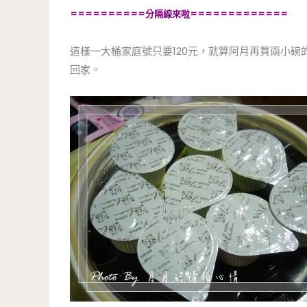
==========分隔線來啦=============
這樣一大桶家庭號只要120元，就算阿月再買兩小碗
回家。