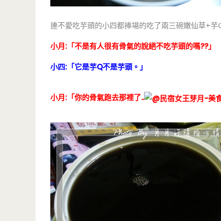
連不愛吃芋頭的小四都捧場的吃了兩三碗嫩仙草+芋
小月:「不是有人很有骨氣的說絕不吃芋頭的嗎??」
小四:「它是芋Q不是芋頭。」
小月:「你的骨氣跑去那裡了..