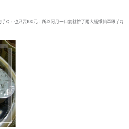
的芋Q，也只要100元，所以阿月一口氣就拚了兩大桶嫩仙草跟芋Q