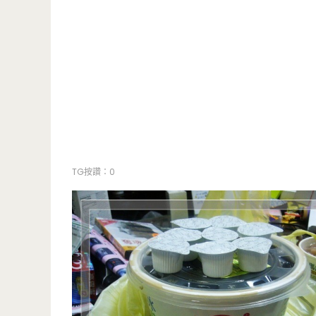
TG按讚：0