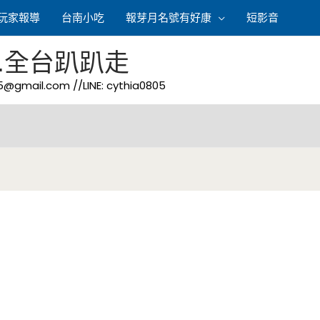
玩家報導
台南小吃
報芽月名號有好康
短影音
.全台趴趴走
05@gmail.com
//LINE: cythia0805