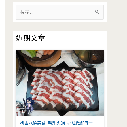
搜
尋
關
鍵
近期文章
字
:
桃園八德美食-朝鼎火鍋-專注做好每一