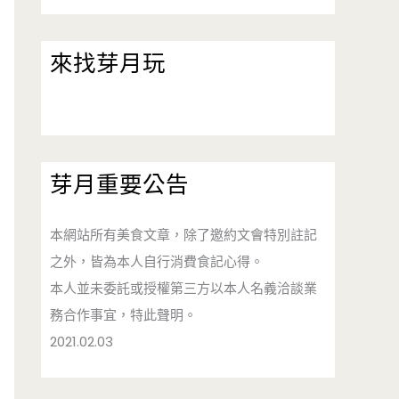
來找芽月玩
芽月重要公告
本網站所有美食文章，除了邀約文會特別註記
之外，皆為本人自行消費食記心得。
本人並未委託或授權第三方以本人名義洽談業
務合作事宜，特此聲明。
2021.02.03