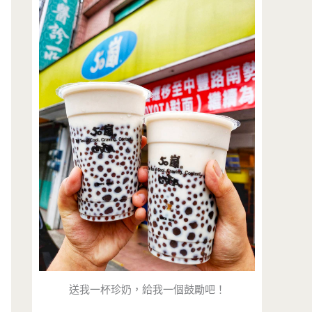
送我一杯珍奶，給我一個鼓勵吧！