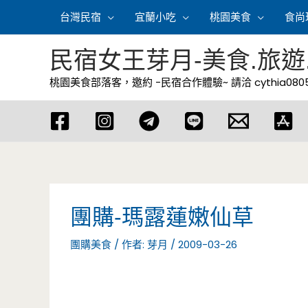
跳
台灣民宿
宜蘭小吃
桃園美食
食尚
至
主
民宿女王芽月-美食.旅遊
要
桃園美食部落客，邀約 -民宿合作體驗~ 請洽
cythia08
內
容
團購-瑪露蓮嫩仙草
團購美食
/ 作者:
芽月
/
2009-03-26