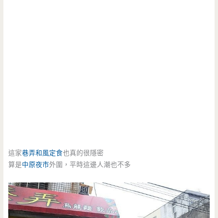
這家
巷弄和風定食
也真的很隱密
算是
中原
夜市
外圍，平時這邊人潮也不多