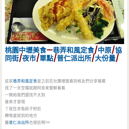
桃園
中壢美食
—
巷弄和風定食
/
中原
/
協
同街
/
夜市
/
單點
/
普仁派出所
/
大份量
/
這家
巷弄和風定食
是之前在社團裡面看到格友們分享推薦
找了一天空檔就跟阿良來嘗鮮看看
一開始我們還找不太到
後來才發現
丫就在赤兔餃子附近
轉彎處就到的地方
離
普仁派出所
也很近啊!!!!