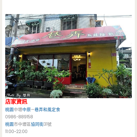
店家資訊
桃園
中壢
中原
—
巷弄和風定食
0986-889158
桃園
市中壢區
協同街
31號
11:00~22:00