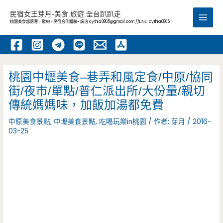
跳
民宿女王芽月-美食.旅遊.全台趴趴走
至
桃園美食部落客，邀約 -民宿合作體驗~ 請洽
cythia0805@gmail.com
//LINE: cythia0805
Main
主
要
Men
內
容
桃園中壢美食–巷弄和風定食/中原/協同
街/夜市/單點/普仁派出所/大份量/親切
傳統媽媽味，加飯加湯都免費
中原美食景點
,
中壢美食景點
,
吃喝玩樂in桃園
/ 作者:
芽月
/
2016-
03-25