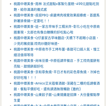
桃園中壢美食-雨林 法式甜點x客製化蛋糕-499元甜點吃到
飽，給你滿滿的儀式感
桃園中壢美食-叔叔PBQ-桌邊烤肉視覺效果超療癒，首選馬
鈴薯排骨鍋一定要吃！！
桃園中壢美食-這一家古早味手工糯米炸-彰化小吃在中原商
圈重現，北部也有像白糖粿的好吃點心啦
桃園中壢美食-Q仔姜家古早味麵店-天橋下不起眼小店面，
少見的豬皮飯.焢肉炒麵好味道~
桃園中壢美食-中原夜市手工烤布蕾-香甜可口超人氣，慢工
細活值得等待
桃園中壢美食-尚味豆漿-中原低調早餐店，手工焢肉蛋餅有
亮點，甜燒餅超好吃
桃園中壢美食-京和章魚燒-平日才有的彩色章魚燒，冷掉也
好好吃哦！！！
桃園中壢美食-Amico艾米蔻餐酒館-深藏在二樓的低調餐酒
館，餐點平價好吃，還有調酒無限暢飲 (邀約)
桃園中壢美食-山東餃子館-山東燒雞是招牌，大份量餐點學
生愛