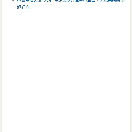
桃園中壢美食-丸冰-中原大學旁溫馨小店面，火龍果綿綿冰
超好吃