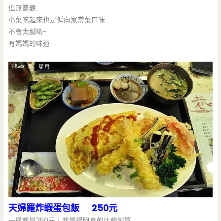
但無驚艷
小菜吃起來也是偏向家常菜口味
不會太鹹喲~
有媽媽的味道
天婦羅炸蝦蛋包飯 250元
一樣都是250元，我覺得阿良的比較划算