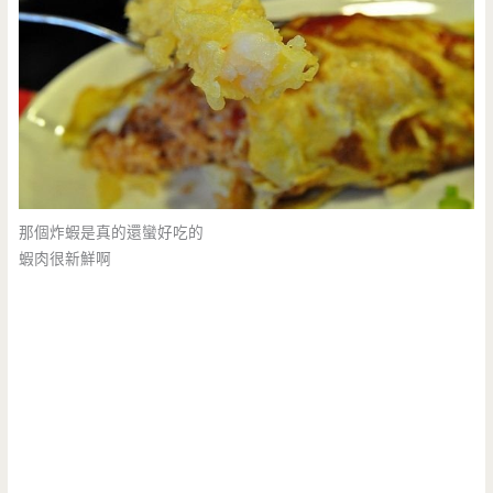
那個炸蝦是真的還蠻好吃的
蝦肉很新鮮啊