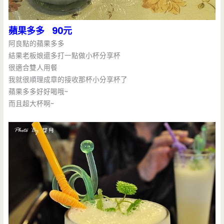
蘋果多多 90元
阿良點的蘋果多多
結果老板娘還多打一點做小杯分享杯
很適合雙人用餐
我就很順理成章的接收那杯小分享杯了
蘋果多多好好喝哦~
而且超大杯啊~