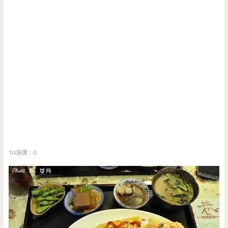
TG按讚：0