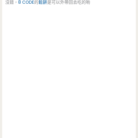
沒錯，
8 CODE
的
鬆餅
是可以外帶回去吃的喲