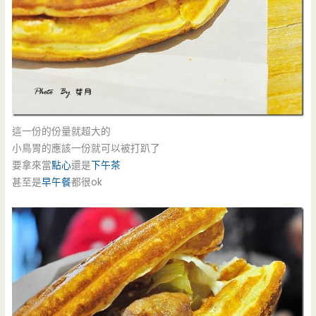
這一份的份量就超大的
小鳥胃的應該一份就可以被打趴了
要拿來當
點心
還是
下午茶
甚至是
早午餐
都很ok