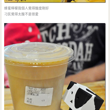
蜂蜜檸檬我個人覺得酸度剛好
刁民覺得太酸不是很愛