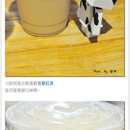
刁民阿良比較喜歡
豆漿紅茶
這可是南部口味啊~