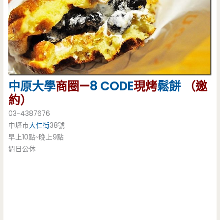
中原大學
商圈—
8 CODE
現烤
鬆餅
（邀
約）
03-4387676
中壢市
大仁街
38號
早上10點~晚上9點
週日公休