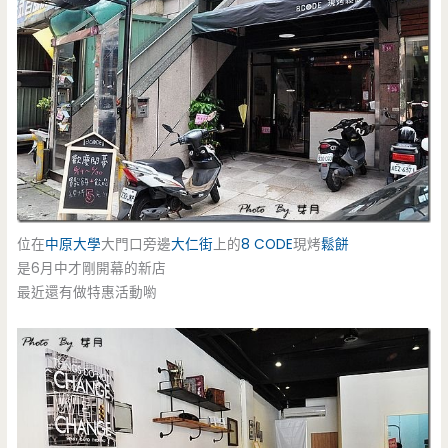
位在
中原大學
大門口旁邊
大仁街
上的
8 CODE
現烤
鬆餅
是6月中才剛開幕的新店
最近還有做特惠活動喲