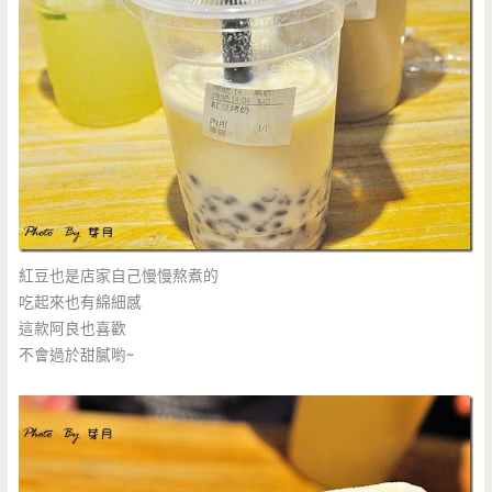
紅豆也是店家自己慢慢熬煮的
吃起來也有綿細感
這款阿良也喜歡
不會過於甜膩喲~