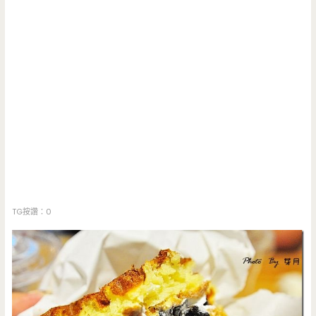
TG按讚：0