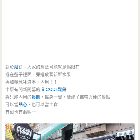
對於
鬆餅
，大家的想法可能就是侷限在
擺在盤子裡面，旁邊放著新鮮水果
再加幾球冰淇淋，內用！！
中原有間新開幕的
8 CODE
鬆餅
將只能內用的
鬆餅
，搖身一變，變成了攜帶方便的餐點
可以當
點心
，也可以當主食
有甜也有鹹喲~~