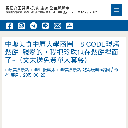
跳
民宿女王芽月-美食.旅遊.全台趴趴走
至
桃園美食部落客，邀約 -民宿合作體驗~ 請洽
cythia0805@gmail.com
//LINE: cythia0805
Main
主
要
Men
內
容
中壢美食中原大學商圈—8 CODE現烤
鬆餅–親愛的，我把珍珠包在鬆餅裡面
了~（文末送免費單人套餐）
中原美食景點
,
中壢區振興券
,
中壢美食景點
,
吃喝玩樂in桃園
/ 作
者:
芽月
/
2015-06-28