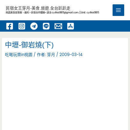
跳
民宿女王芽月-美食.旅遊.全台趴趴走
至
桃園美食部落客，邀約 -民宿合作體驗~ 請洽
cythia0805@gmail.com
//LINE: cythia0805
Main
主
要
Men
內
容
中壢-御岩燒(下)
吃喝玩樂in桃園
/ 作者:
芽月
/
2009-03-14