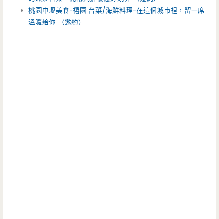
桃園中壢美食-禧園 台菜/海鮮料理-在這個城市裡，留一席
溫暖給你 （邀約）