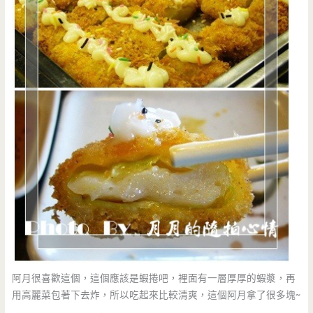
阿月很喜歡這個，這個應該是蝦捲吧，裡面有一層厚厚的蝦漿，再
用高麗菜包著下去炸，所以吃起來比較清爽，這個阿月拿了很多塊~