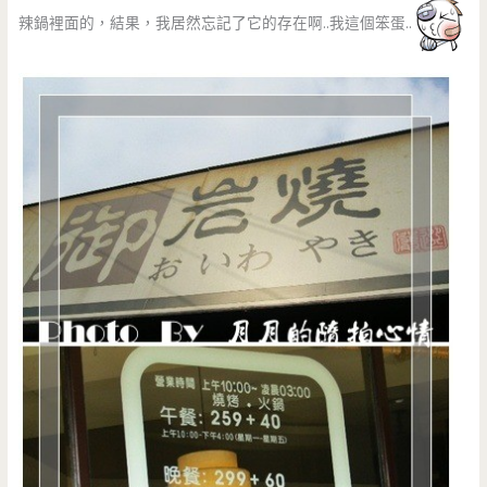
辣鍋裡面的，結果，我居然忘記了它的存在啊..我這個笨蛋..