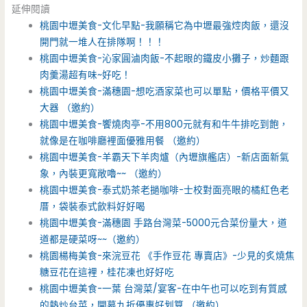
延伸閱讀
桃園中壢美食-文化早點-我願稱它為中壢最強焢肉飯，還沒
開門就一堆人在排隊啊！！！
桃園中壢美食-沁家圓滷肉飯-不起眼的鐵皮小攤子，炒麵跟
肉羹湯超有味~好吃！
桃園中壢美食-滿穗園-想吃酒家菜也可以單點，價格平價又
大器 （邀約）
桃園中壢美食-饗燒肉亭-不用800元就有和牛牛排吃到飽，
就像是在咖啡廳裡面優雅用餐 （邀約）
桃園中壢美食-羊霸天下羊肉爐（內壢旗艦店）-新店面新氣
象，內裝更寬敞嚕~~ （邀約）
桃園中壢美食-泰式奶茶老撾咖啡-士校對面亮眼的橘紅色老
厝，袋裝泰式飲料好好喝
桃園中壢美食-滿穗園 手路台灣菜-5000元合菜份量大，道
道都是硬菜呀~~（邀約）
桃園楊梅美食-來浣豆花 《手作豆花 專賣店》-少見的炙燒焦
糖豆花在這裡，桂花凍也好好吃
桃園中壢美食-一葉 台灣菜/宴客-在中午也可以吃到有質感
的熱炒台菜，開幕九折優惠好划算 （邀約）