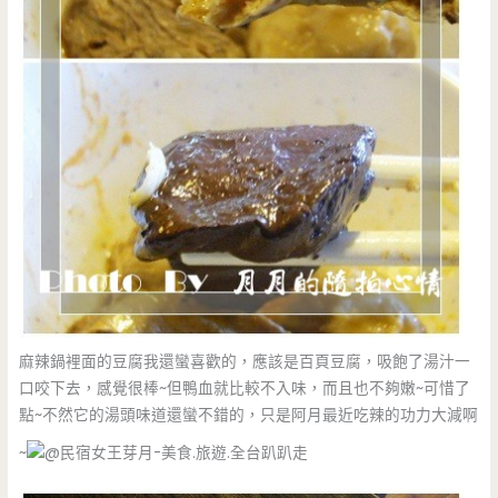
麻辣鍋裡面的豆腐我還蠻喜歡的，應該是百頁豆腐，吸飽了湯汁一
口咬下去，感覺很棒~但鴨血就比較不入味，而且也不夠嫩~可惜了
點~不然它的湯頭味道還蠻不錯的，只是阿月最近吃辣的功力大減啊
~