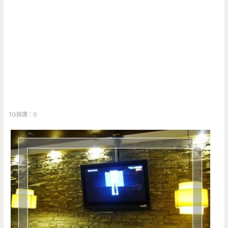
TG按讚：0