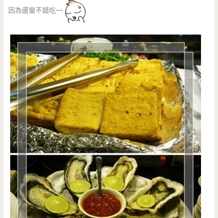
因為還蠻不錯吃~~