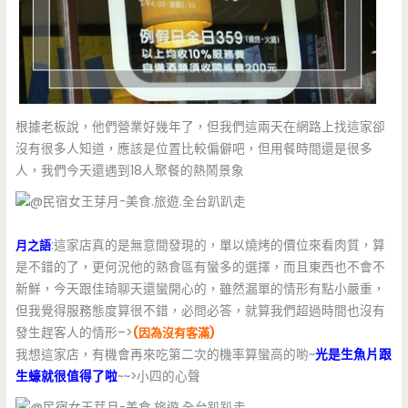
根據老板說，他們營業好幾年了，但我們這兩天在網路上找這家卻
沒有很多人知道，應該是位置比較偏僻吧，但用餐時間還是很多
人，我們今天還遇到18人聚餐的熱鬧景象
月之語
:這家店真的是無意間發現的，單以燒烤的價位來看肉質，算
是不錯的了，更何況他的熟食區有蠻多的選擇，而且東西也不會不
新鮮，今天跟佳琦聊天還蠻開心的，雖然漏單的情形有點小嚴重，
但我覺得服務態度算很不錯，必問必答，就算我們超過時間也沒有
發生趕客人的情形–>
(因為沒有客滿)
我想這家店，有機會再來吃第二次的機率算蠻高的喲~
光是生魚片跟
生蠔就很值得了啦
~~>小四的心聲