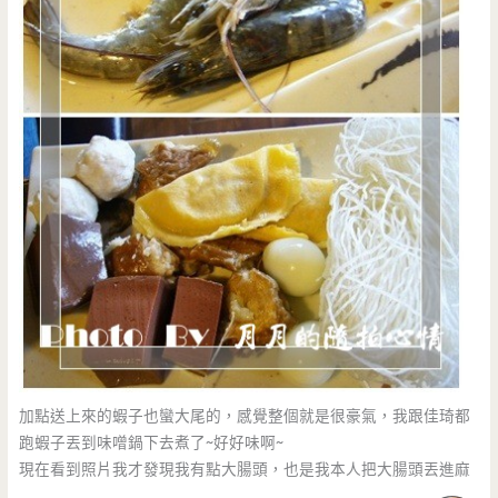
加點送上來的蝦子也蠻大尾的，感覺整個就是很豪氣，我跟佳琦都
跑蝦子丟到味噌鍋下去煮了~好好味啊~
現在看到照片我才發現我有點大腸頭，也是我本人把大腸頭丟進麻