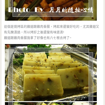
這個是燒烤區的雞翅跟雞肉香腸，烤起來還蠻好吃的，尤其雞翅又
有先醃漬過，所以烤好之後還蠻有味道滴!
雞翅跟雞肉香腸我拿了好像也有六七根去烤了~