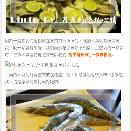
因為一開始我們兩個就在東拍拍西照照的，服務人員就有跟佳琦
說，晚一點會有生蠔，我們兩個吃了直呼不相信，沒想到約一點多
時，工作人員還特地跑來告訴我們~
說生蠔出來了~快去拍照..
上面的豆腐阿月有嘗試放在烤盤上烤，但感覺沒有很美味 ~應該是
我不清楚怎麼烤會比較好吃啦~