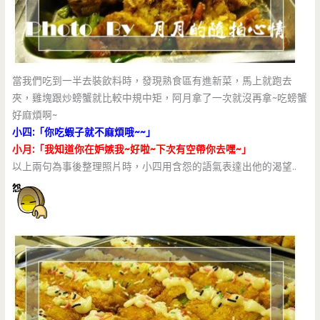
當我們吃到一半去裝飲料時，發現熟食區有進新菜，馬上就跑去
夾，雞塊跟炒螃蟹就比較中規中矩，阿月拿了一次就沒再拿~吃螃蟹
好麻煩啊~
小四:「你吃蝦子就不麻煩哦~~」
小月:「我知道你在妒嫉我~好啦~下次有空帶你去嘿~」
以上兩句為事後整理照片時，小四用含怨的語氣表達出他的渴望..