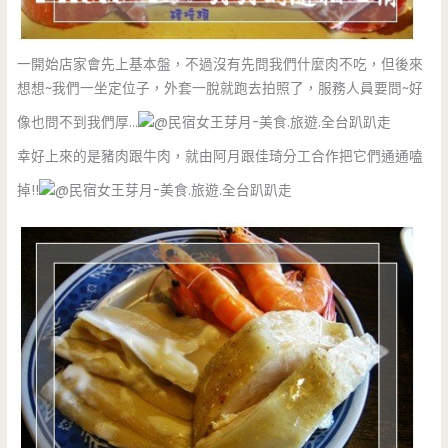
一開始店家會先上基本盤，不過沒有先問我們什麼肉不吃，但後來
想想~我們一坐定位子，外套一脫就跑去拍照了，服務人員要問~好
像也問不到我們厚…
幸好上來的是豬肉跟牛肉，就由阿月跟佳琦分工合作把它們通通嗑
掉!!