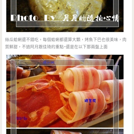
絲瓜蛤蜊還不錯吃，每個蛤蜊都還算大顆，烤魚下巴也很美味，肉
質鮮甜，不過阿月跟佳琦的重點~還是在以下那兩盤上面