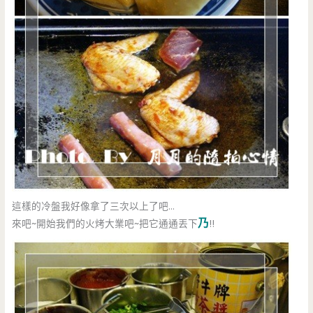
這樣的冷盤我好像拿了三次以上了吧…
乃
來吧~開始我們的火烤大業吧~把它通通丟下
!!