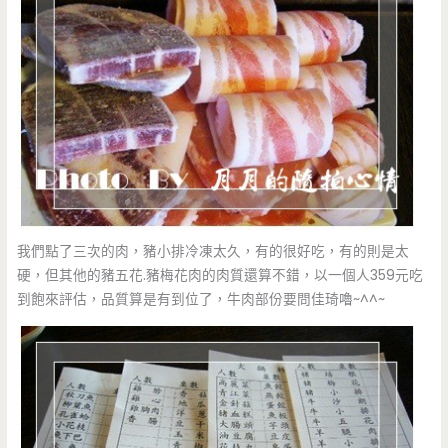
我們點了三次的肉，豬小排冷凍太久，有的很好吃，有的則是太
硬，但其他的豬五花.豬梅花肉的肉質還算不錯，以一個人359元吃
到飽來評估，品質算是有到位了，牛肉部份要問佳琦嚕~^^~