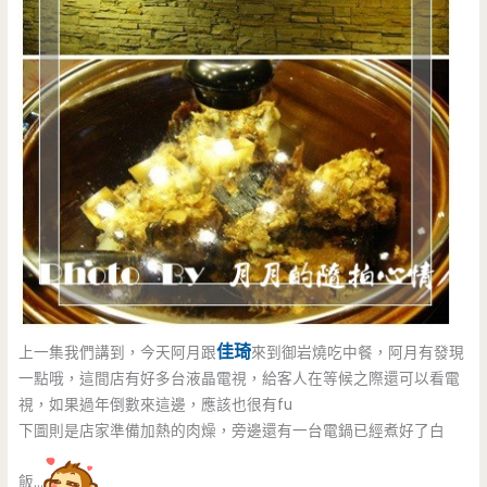
佳琦
上一集我們講到，今天阿月跟
來到御岩燒吃中餐，阿月有發現
一點哦，這間店有好多台液晶電視，給客人在等候之際還可以看電
視，如果過年倒數來這邊，應該也很有fu
下圖則是店家準備加熱的肉燥，旁邊還有一台電鍋已經煮好了白
飯…