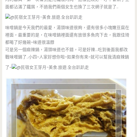
面都沾滿了鐵屑，不過我們兩個女生也換了三次網子就是了..
味噌鍋是今天我們的最愛，湯頭味道很夠，還有很多小塊嫩豆腐在
裡面，最重要的是，在味噌鍋裡面還有放很多魚肉下去，我跟佳琦
都喝了好幾碗~味道很溫醇
可是另一個麻辣鍋，湯頭味道也不錯，可是好辣…吃到後面我都改
戰味噌鍋了..小四~人家好想你啦~如果你有來~就可以幫我清麻辣鍋
了~