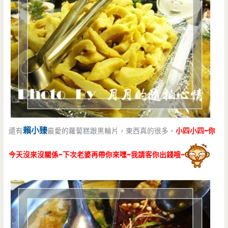
賴小臻
還有
最愛的蘿蔔糕跟黑輪片，東西真的很多，
小四小四~你
今天沒來沒關係~下次老婆再帶你來嘿~我請客你出錢哦~