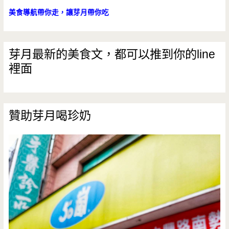
美食導航帶你走，讓芽月帶你吃
芽月最新的美食文，都可以推到你的line
裡面
贊助芽月喝珍奶