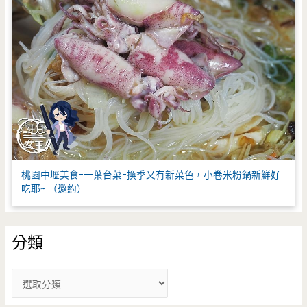
桃園中壢美食-一葉台菜-換季又有新菜色，小卷米粉鍋新鮮好
吃耶~ （邀約）
分類
分
類