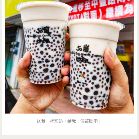
送我一杯珍奶，給我一個鼓勵吧！