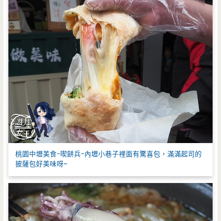
桃園中壢美食-喫餅兵-內壢小巷子裡面有驚喜包，滿滿起司的
披薩包好美味呀~