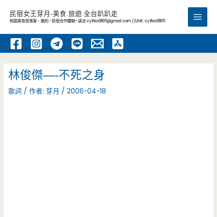
跳
民宿女王芽月-美食.旅遊.全台趴趴走
至
桃園美食部落客，邀約 -民宿合作體驗~ 請洽
cythia0805@gmail.com
//LINE: cythia0805
Main
主
要
Men
內
容
林俊傑—-不死之身
歌詞
/ 作者:
芽月
/
2006-04-18