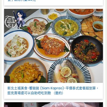
新北土城美食-饗拋拋 (Siam Kaprao)-平價泰式套餐超划算，
逛完賣場還可以自助吧吃到飽 （邀約）