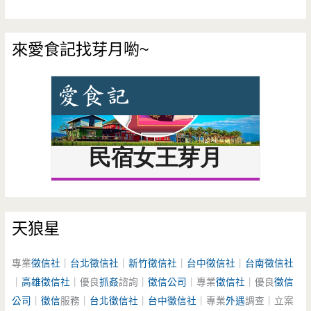
來愛食記找芽月喲~
天狼星
專業
徵信社
｜
台北徵信社
｜
新竹徵信社
｜
台中徵信社
｜
台南徵信社
｜
高雄徵信社
｜優良
抓姦
諮詢｜
徵信公司
｜專業
徵信社
｜優良
徵信
公司
｜
徵信
服務｜
台北徵信社
｜
台中徵信社
｜專業
外遇
調查｜立案