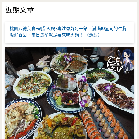
鍵
近期文章
字
:
桃園八德美食-朝鼎火鍋-專注做好每一鍋，滿滿10盎司的牛胸
腹好香甜，當日壽星就是要來吃火鍋！ （邀約）