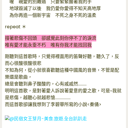
喔 親愛的別難過 只要緊緊握著我的手
地球毀滅了以後 我仍愛你愛得不知天高地厚
為你再造一個新宇宙 不死之身不死的溫柔
repeat ＊
撐著悲傷不回頭 卻感覺此刻你停不了的淚流
唯有愛才能永垂不朽 唯有你我才能找回我
剛聽到這首歌時，只覺得裡面用的笛聲好聽，聽久了，反
而心很酸很酸很悲
不知為何，從小就很喜歡聽這種中國風的音樂，不管是配
樂還是歌曲，
總是會聽到鼻子酸酸的，心有戚戚然……….
明明這首歌，是對著愛人訴說著愛意的愛之歌，可是~我就
是悲傷，越聽心就越悲愴………………
而這首歌卻讓我想到了李碧華所寫的小說<秦俑>