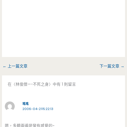
←
上一篇文章
下一篇文章
→
在〈林俊傑—-不死之身〉中有 1 則留言
瑤瑤
2006-04-2115:22:13
嗯，多聽兩遍是蠻有感覺的~