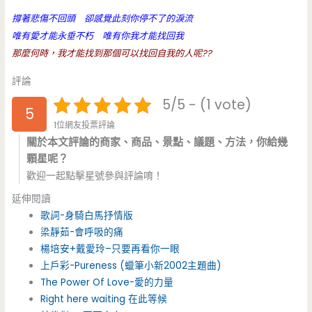
撐著悲傷不回頭 卻感覺此刻你停不了的淚流
唯有愛才能永垂不朽 唯有你我才能找回我
那麼何時，我才能找到那個可以找回自我的人呢??
評論
5/5 - (1 vote)
5
1位網友投票評論
關於本文評論的商家、商品、景點、議題、方法，你給幾
顆星呢？
歡迎一起點擊星號參與評論唷！
延伸閱讀
歌詞-身騎白馬抒情版
梁靜茹-會呼吸的痛
楊培安+戴愛玲–只要再看你一眼
上戶彩-Pureness (蠟筆小新2002主題曲)
The Power Of Love-愛的力量
Right here waiting 在此等候