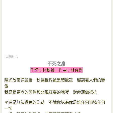
TG按讚：0
不死之身
作詞：林秋離 作曲：林俊傑
陽光放棄這最後一秒讓世界被黑暗籠罩 懲罰著人們的驕
傲
我忍受寒冷的煎熬和北風狂妄的咆哮 對命運做抵抗
＊這是無法避免的浩劫 不論你以為你是誰任何事物任何
一切