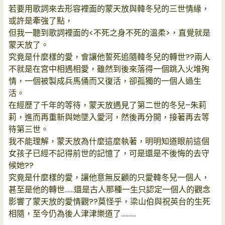
若要用歌詞來去形容裡面的蒙天放與韓冬兒的三世情緣，
或許是牽強了點，
但我一聽到歌詞裡面的<不死之身不死的溫柔>，直覺就是
蒙天放了。
究竟是什麼樣的愛，會讓他誓死追隨韓冬兒的轉世??兩人
不就是在宮中相遇相愛，雖然到後來落得一個跳入火堆殉
情，一個被製成兵馬俑而又復活，卻孤獨的一個人過生
活。
在經歷了千年的等待，蒙天放遇見了第二世的冬兒–朱莉
莉，進而再重新與她墜入愛河，然後再分開，接著再去等
待第三世。
我不能理解，蒙天放為什麼這麼執著，明明知道眼前這個
女孩子已經不記得前世的記憶了，可是還是不後悔的去守
候她??
究竟是什麼樣的愛，讓他意無反顧的只愛韓冬兒一個人，
甚至是他的轉世……還是古人那種一生只認定一個人的觀念
影響了蒙天放的愛情觀??莫怪乎，梁山伯與祝英台的生死
相隨，至今仍為後人津津樂道了……….