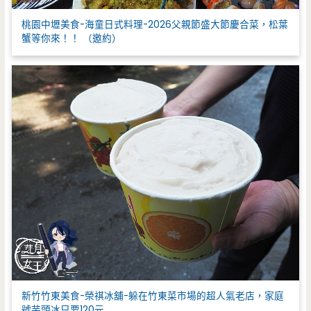
桃園中壢美食-海童日式料理-2026父親節盛大節慶合菜，松葉
蟹等你來！！ （邀約）
新竹竹東美食-榮祺冰舖-躲在竹東菜市場的超人氣老店，家庭
號芋頭冰只要120元