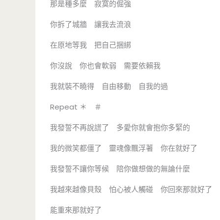
那是種多麼 寂寞的倔強
你拆了城牆 讓我去流浪
在原地等我 把自己捆綁
你沒說 你也會軟弱 需要依賴我
我就裝不曉得 自由移動 自我的過
Repeat ＊ ＃
我發誓不再說謊了 多愛你就會抱你多緊的
我的微笑都僵了 靈魂像飄浮著 你在就好了
我發誓不讓你等候 陪你做想做的無論什麼
我越來越像貝殼 怕心被人觸碰 你回來那就好了
能重來那就好了