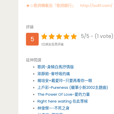
★☆歌詞轉載自『歌詞銀行』 http://so61.com/
評論
5/5 - (1 vote)
5
1位網友投票評論
延伸閱讀
歌詞-身騎白馬抒情版
梁靜茹-會呼吸的痛
楊培安+戴愛玲–只要再看你一眼
上戶彩-Pureness (蠟筆小新2002主題曲)
The Power Of Love-愛的力量
Right here waiting 在此等候
林俊傑—-不死之身