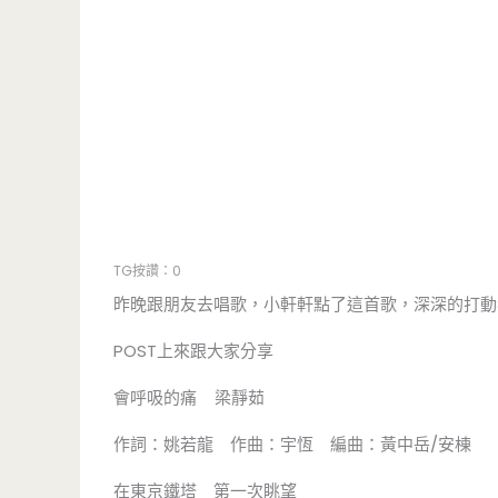
TG按讚：0
昨晚跟朋友去唱歌，小軒軒點了這首歌，深深的打動我
POST上來跟大家分享
會呼吸的痛 梁靜茹
作詞：姚若龍 作曲：宇恆 編曲：黃中岳/安棟
在東京鐵塔 第一次眺望