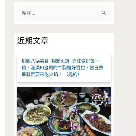
搜
尋
關
鍵
近期文章
字
:
桃園八德美食-朝鼎火鍋-專注做好每一
鍋，滿滿10盎司的牛胸腹好香甜，當日壽
星就是要來吃火鍋！ （邀約）