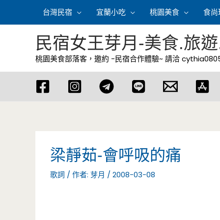
跳
台灣民宿
宜蘭小吃
桃園美食
食尚
至
主
民宿女王芽月-美食.旅遊
要
桃園美食部落客，邀約 -民宿合作體驗~ 請洽
cythia08
內
容
梁靜茹-會呼吸的痛
歌詞
/ 作者:
芽月
/
2008-03-08