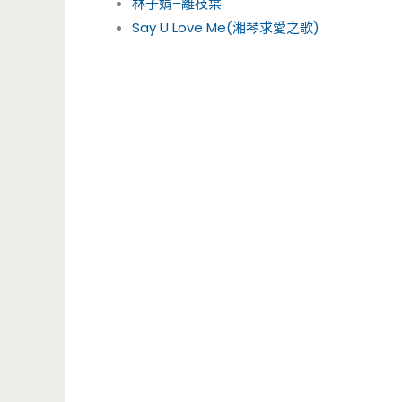
林子娟–離枝葉
Say U Love Me(湘琴求愛之歌)