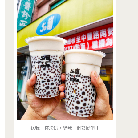
送我一杯珍奶，給我一個鼓勵吧！