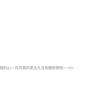
的心~~月月真的是太久沒有聽新歌啦~~>O<