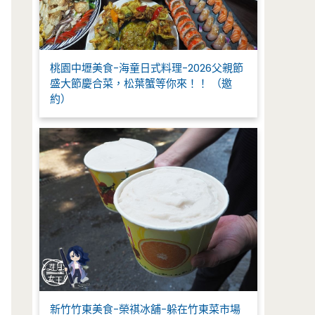
桃園中壢美食-海童日式料理-2026父親節
盛大節慶合菜，松葉蟹等你來！！ （邀
約）
新竹竹東美食-榮祺冰舖-躲在竹東菜市場