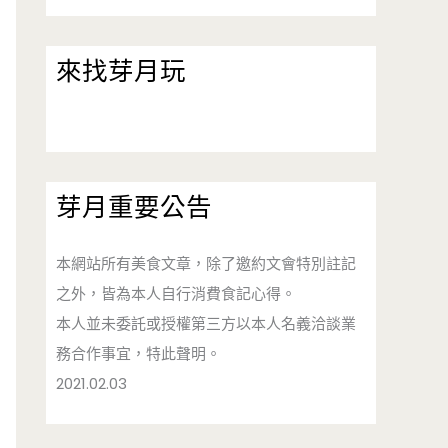
來找芽月玩
芽月重要公告
本網站所有美食文章，除了邀約文會特別註記
之外，皆為本人自行消費食記心得。
本人並未委託或授權第三方以本人名義洽談業
務合作事宜，特此聲明。
2021.02.03