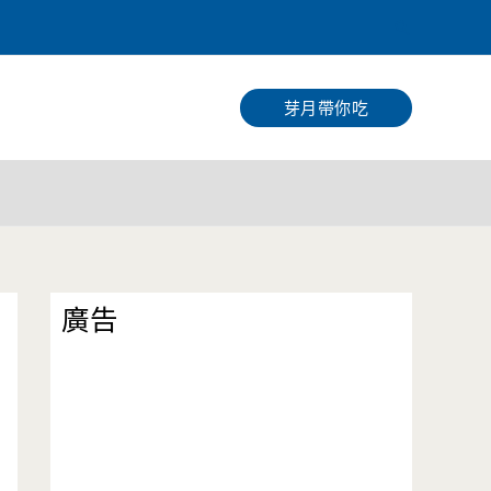
搜
尋
芽月帶你吃
廣告