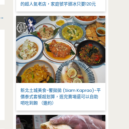
的超人氣老店，家庭號芋頭冰只要120元
→
新北土城美食-饗拋拋 (Siam Kaprao)-平
價泰式套餐超划算，逛完賣場還可以自助
吧吃到飽 （邀約）