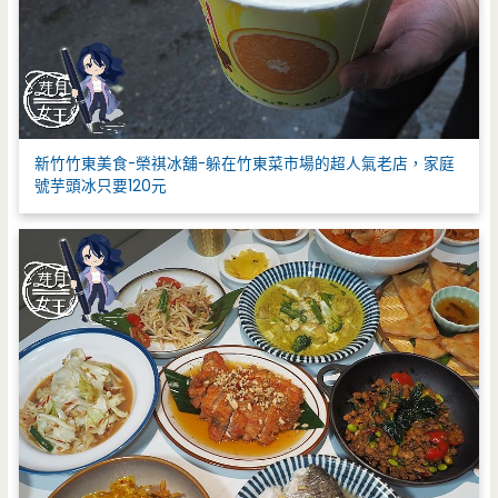
新竹竹東美食-榮祺冰舖-躲在竹東菜市場的超人氣老店，家庭
號芋頭冰只要120元