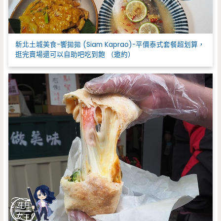
新北土城美食-饗拋拋 (Siam Kaprao)-平價泰式套餐超划算，
逛完賣場還可以自助吧吃到飽 （邀約）