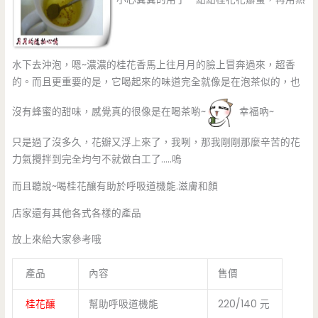
小心翼翼的用了一點點桂花花瓣蜜，再用熱
水下去沖泡，嗯~濃濃的桂花香馬上往月月的臉上冒奔過來，超香
的。而且更重要的是，它喝起來的味道完全就像是在泡茶似的，也
沒有蜂蜜的甜味，感覺真的很像是在喝茶喲~
幸福吶~
只是過了沒多久，花瓣又浮上來了，我咧，那我剛剛那麼辛苦的花
力氣攪拌到完全均勻不就做白工了…..嗚
而且聽說~喝桂花釀有助於呼吸道機能.滋膚和顏
店家還有其他各式各樣的產品
放上來給大家參考哦
產品
內容
售價
桂花釀
幫助呼吸道機能
220/140 元