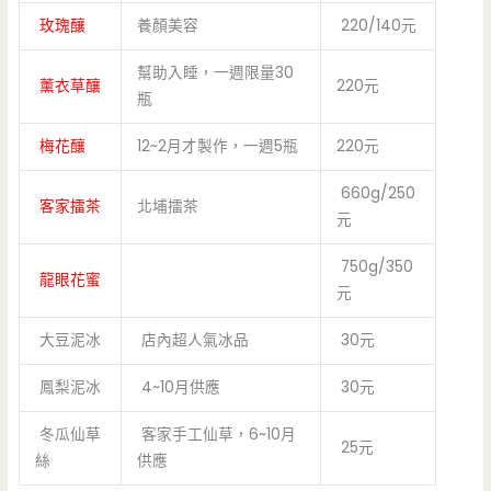
玫瑰釀
養顏美容
220/140元
幫助入睡，一週限量30
薰衣草釀
220元
瓶
梅花釀
12~2月才製作，一週5瓶
220元
660g/250
客家擂茶
北埔擂茶
元
750g/350
龍眼花蜜
元
大豆泥冰
店內超人氣冰品
30元
鳳梨泥冰
4~10月供應
30元
冬瓜仙草
客家手工仙草，6~10月
25元
絲
供應