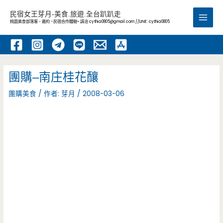
跳
民宿女王芽月-美食.旅遊.全台趴趴走
至
桃園美食部落客，邀約 -民宿合作體驗~ 請洽
cythia0805@gmail.com
//LINE: cythia0805
Main
主
要
Men
內
容
團購–南庄桂花釀
團購美食
/ 作者:
芽月
/
2008-03-06