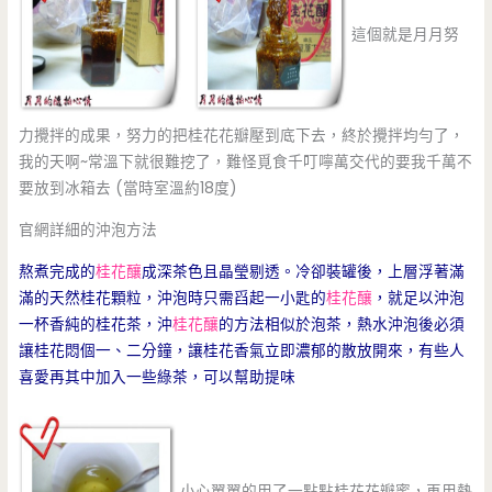
這個就是月月努
力攪拌的成果，努力的把桂花花瓣壓到底下去，終於攪拌均勻了，
我的天啊~常溫下就很難挖了，難怪覓食千叮嚀萬交代的要我千萬不
要放到冰箱去 (當時室溫約18度)
官網詳細的沖泡方法
熬煮完成的
桂花釀
成深茶色且晶瑩剔透。冷卻裝罐後，上層浮著滿
滿的天然桂花顆粒，沖泡時只需舀起一小匙的
桂花釀
，就足以沖泡
一杯香純的桂花茶，沖
桂花釀
的方法相似於泡茶，熱水沖泡後必須
讓桂花悶個一、二分鐘，讓桂花香氣立即濃郁的散放開來，有些人
喜愛再其中加入一些綠茶，可以幫助提味