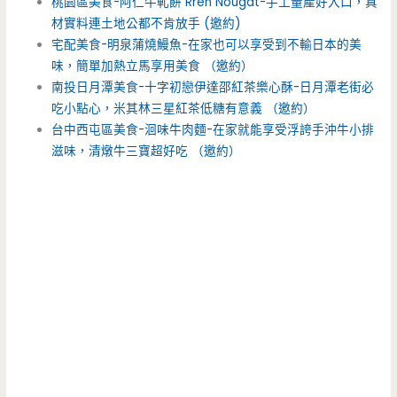
桃園區美食-阿仁牛軋餅 Rren Nougat-手工量產好入口，真
材實料連土地公都不肯放手 (邀約)
宅配美食-明泉蒲燒鰻魚-在家也可以享受到不輸日本的美
味，簡單加熱立馬享用美食 （邀約）
南投日月潭美食-十字初戀伊達邵紅茶樂心酥-日月潭老街必
吃小點心，米其林三星紅茶低糖有意義 （邀約）
台中西屯區美食-洄味牛肉麵-在家就能享受浮誇手沖牛小排
滋味，清燉牛三寶超好吃 （邀約）