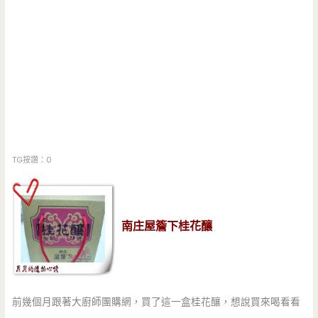
TG按讚：0
南庄屋簷下桂花釀
前幾個月跟著大廚師團購網，買了這一盒桂花釀，想說買來喝看看