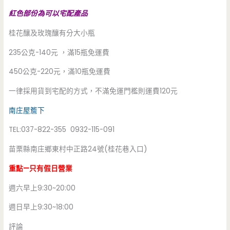
紅色部份為可以宅配產品
桂花釀及玫瑰釀有分大小瓶
235公克-140元 ，滿15瓶免運費
450公克-220元，滿10瓶免運費
一律採用貨到宅配的方式，不滿免運門檻則運費120元
南庄屋簷下
TEL:037-822-355 0932-115-091
苗栗縣南庄鄉東村中正路24號(桂花巷入口)
重點—只有假日營業
週六早上9:30~20:00
週日早上9:30~18:00
評論