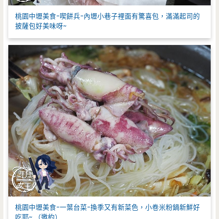
桃園中壢美食-喫餅兵-內壢小巷子裡面有驚喜包，滿滿起司的
披薩包好美味呀~
桃園中壢美食-一葉台菜-換季又有新菜色，小卷米粉鍋新鮮好
吃耶~ （邀約）