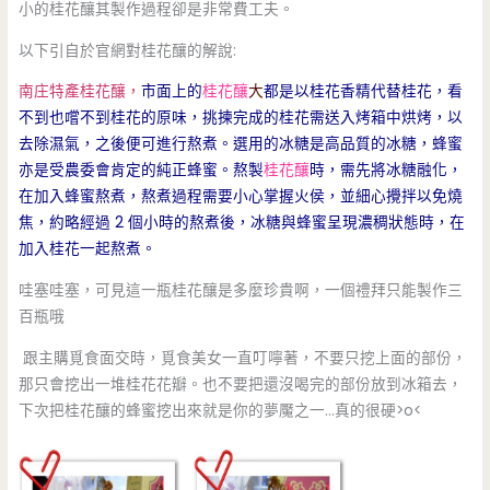
小的桂花釀其製作過程卻是非常費工夫。
以下引自於官網對桂花釀的解說:
南庄特產桂花釀，
市面上的
桂花釀
大
都是以桂花香精代替桂花，看
不到也嚐不到桂花的原味，挑揀完成的桂花需送入烤箱中烘烤，以
去除濕氣，之後便可進行熬煮。選用的冰糖是高品質的冰糖，蜂蜜
亦是受農委會肯定的純正蜂蜜。熬製
桂花釀
時，需先將冰糖融化，
在加入蜂蜜熬煮，熬煮過程需要小心掌握火侯，並細心攪拌以免燒
焦，約略經過 2 個小時的熬煮後，冰糖與蜂蜜呈現濃稠狀態時，在
加入桂花一起熬煮。
哇塞哇塞，可見這一瓶桂花釀是多麼珍貴啊，一個禮拜只能製作三
百瓶哦
跟主購覓食面交時，覓食美女一直叮嚀著，不要只挖上面的部份，
那只會挖出一堆桂花花瓣。也不要把還沒喝完的部份放到冰箱去，
下次把桂花釀的蜂蜜挖出來就是你的夢魘之一…真的很硬>o<