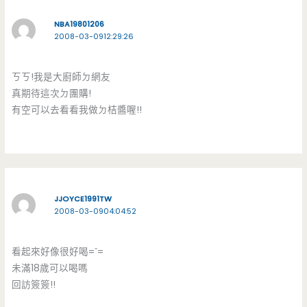
NBA19801206
2008-03-0912:29:26
ㄎㄎ!我是大廚師ㄉ網友
真期待這次ㄉ團購!
有空可以去看看我做ㄉ桔醬喔!!
JJOYCE1991TW
2008-03-0904:04:52
看起來好像很好喝=ˇ=
未滿18歲可以喝嗎
回訪簽簽!!