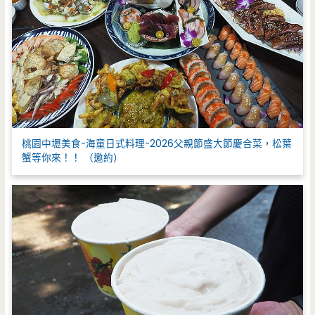
桃園中壢美食-海童日式料理-2026父親節盛大節慶合菜，松葉
蟹等你來！！ （邀約）