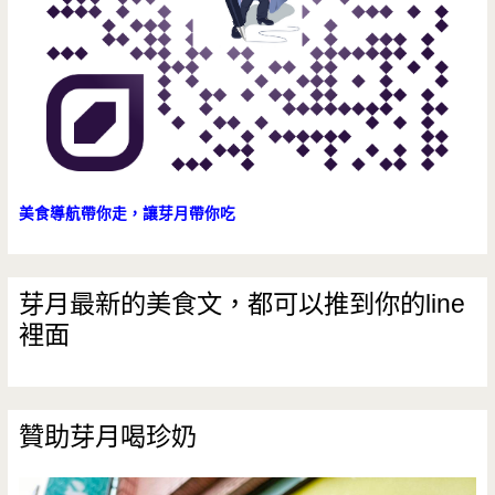
美食導航帶你走，讓芽月帶你吃
芽月最新的美食文，都可以推到你的line
裡面
贊助芽月喝珍奶