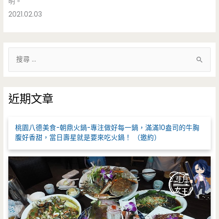
明。
2021.02.03
搜
尋
關
鍵
近期文章
字
:
桃園八德美食-朝鼎火鍋-專注做好每一鍋，滿滿10盎司的牛胸
腹好香甜，當日壽星就是要來吃火鍋！ （邀約）