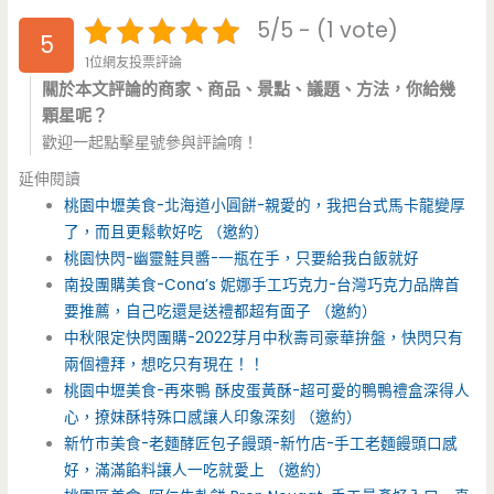
5/5 - (1 vote)
5
1位網友投票評論
關於本文評論的商家、商品、景點、議題、方法，你給幾
顆星呢？
歡迎一起點擊星號參與評論唷！
延伸閱讀
桃園中壢美食-北海道小圓餅-親愛的，我把台式馬卡龍變厚
了，而且更鬆軟好吃 （邀約）
桃園快閃-幽靈鮭貝醬-一瓶在手，只要給我白飯就好
南投團購美食-Cona’s 妮娜手工巧克力-台灣巧克力品牌首
要推薦，自己吃還是送禮都超有面子 （邀約）
中秋限定快閃團購-2022芽月中秋壽司豪華拚盤，快閃只有
兩個禮拜，想吃只有現在！！
桃園中壢美食-再來鴨 酥皮蛋黃酥-超可愛的鴨鴨禮盒深得人
心，撩妹酥特殊口感讓人印象深刻 （邀約）
新竹市美食-老麵酵匠包子饅頭-新竹店-手工老麵饅頭口感
好，滿滿餡料讓人一吃就愛上 （邀約）