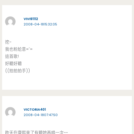
VIVI91112
2008-04-1815:32:05
挖~
我也粉尬意=ˇ=
這首歌!
好聽好聽
((拍拍拍手))
VICTORIA401
2008-04-1807:47:50
昨天在康熙來了有聽她再唱一次~~