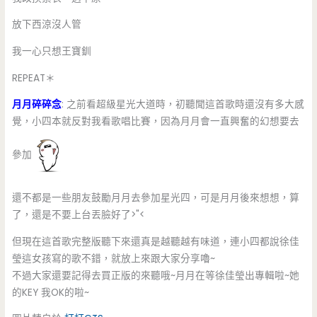
放下西涼沒人管
我一心只想王寶釧
REPEAT＊
月月碎碎念
: 之前看超級星光大道時，初聽聞這首歌時還沒有多大感
覺，小四本就反對我看歌唱比賽，因為月月會一直興奮的幻想要去
參加
還不都是一些朋友鼓勵月月去參加星光四，可是月月後來想想，算
了，還是不要上台丟臉好了>"<
但現在這首歌完整版聽下來還真是越聽越有味道，連小四都說徐佳
瑩這女孩寫的歌不錯，就放上來跟大家分享嚕~
不過大家還要記得去買正版的來聽哦~月月在等徐佳瑩出專輯啦~她
的KEY 我OK的啦~