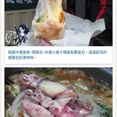
桃園中壢美食-喫餅兵-內壢小巷子裡面有驚喜包，滿滿起司的
披薩包好美味呀~