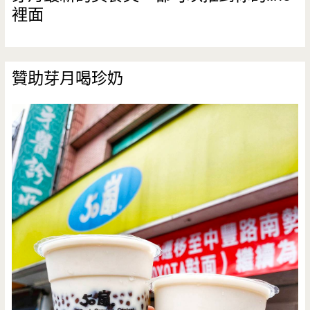
裡面
贊助芽月喝珍奶