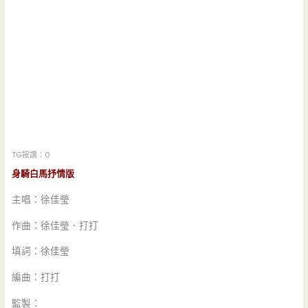
TG按讚：0
身騎白馬抒情版
主唱：徐佳瑩
作曲：徐佳瑩．打打
填詞：徐佳瑩
編曲：打打
監製：