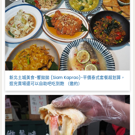
新北土城美食-饗拋拋 (Siam Kaprao)-平價泰式套餐超划算，
逛完賣場還可以自助吧吃到飽 （邀約）