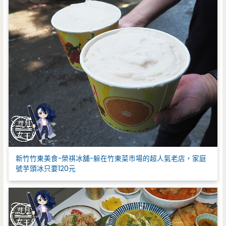
新竹竹東美食-榮祺冰舖-躲在竹東菜市場的超人氣老店，家庭
號芋頭冰只要120元