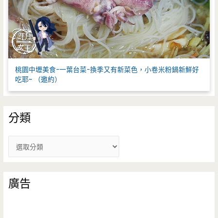
桃園中壢美食-一葉台菜-換季又有新菜色，小卷米粉鍋新鮮好
吃耶~ （邀約）
分類
分
類
廣告