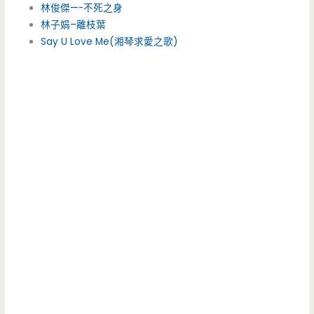
林俊傑—-不死之身
林子娟–離枝葉
Say U Love Me(湘琴求愛之歌)