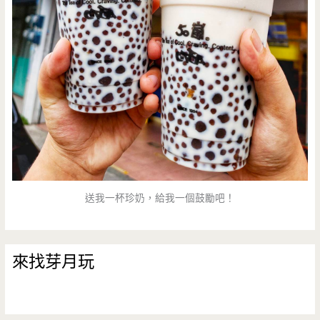
送我一杯珍奶，給我一個鼓勵吧！
來找芽月玩