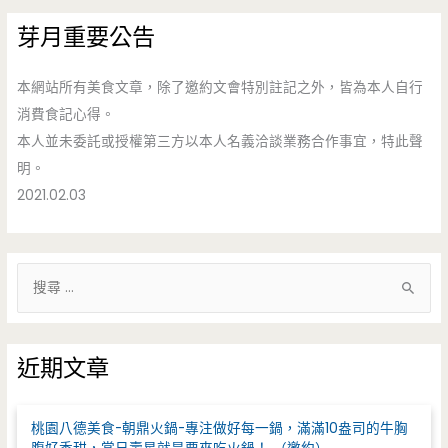
芽月重要公告
本網站所有美食文章，除了邀約文會特別註記之外，皆為本人自行
消費食記心得。
本人並未委託或授權第三方以本人名義洽談業務合作事宜，特此聲
明。
2021.02.03
搜
尋
關
鍵
近期文章
字
:
桃園八德美食-朝鼎火鍋-專注做好每一鍋，滿滿10盎司的牛胸