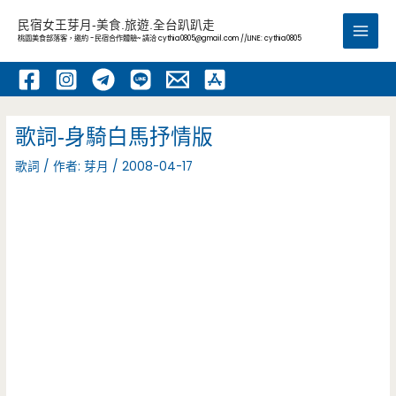
跳
民宿女王芽月-美食.旅遊.全台趴趴走
至
桃園美食部落客，邀約 -民宿合作體驗~ 請洽
cythia0805@gmail.com
//LINE: cythia0805
Main
主
要
Men
內
容
歌詞-身騎白馬抒情版
歌詞
/ 作者:
芽月
/
2008-04-17