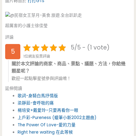
圖片轉自於
打打GTS
超厲害的小護士徐佳瑩
評論
5/5 - (1 vote)
5
1位網友投票評論
關於本文評論的商家、商品、景點、議題、方法，你給幾
顆星呢？
歡迎一起點擊星號參與評論唷！
延伸閱讀
歌詞-身騎白馬抒情版
梁靜茹-會呼吸的痛
楊培安+戴愛玲–只要再看你一眼
上戶彩-Pureness (蠟筆小新2002主題曲)
The Power Of Love-愛的力量
Right here waiting 在此等候