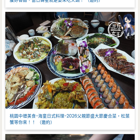
腹好香甜，當日壽星就是要來吃火鍋！ （邀約）
桃園中壢美食-海童日式料理-2026父親節盛大節慶合菜，松葉
蟹等你來！！ （邀約）