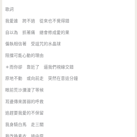
歌詞
我愛誰 跨不過 從來也不覺得錯
自以為 抓著痛 總會修成愛的果
偏執相信著 受詛咒的水晶球
阻擋可能心動的理由
＊而你卻 靠近了 逼我們視線交錯
原地不動 或向前走 突然在意這分鐘
眼前荒沙瀰漫了等候
耳邊傳來孱弱的呼救
追趕要我愛的不保留
我身騎白馬 走三關
我改換素衣 過中原