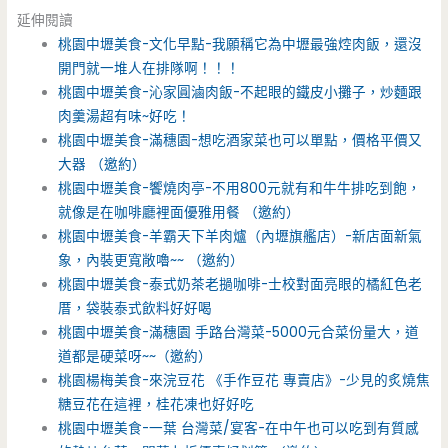
延伸閱讀
桃園中壢美食-文化早點-我願稱它為中壢最強焢肉飯，還沒
開門就一堆人在排隊啊！！！
桃園中壢美食-沁家圓滷肉飯-不起眼的鐵皮小攤子，炒麵跟
肉羹湯超有味~好吃！
桃園中壢美食-滿穗園-想吃酒家菜也可以單點，價格平價又
大器 （邀約）
桃園中壢美食-饗燒肉亭-不用800元就有和牛牛排吃到飽，
就像是在咖啡廳裡面優雅用餐 （邀約）
桃園中壢美食-羊霸天下羊肉爐（內壢旗艦店）-新店面新氣
象，內裝更寬敞嚕~~ （邀約）
桃園中壢美食-泰式奶茶老撾咖啡-士校對面亮眼的橘紅色老
厝，袋裝泰式飲料好好喝
桃園中壢美食-滿穗園 手路台灣菜-5000元合菜份量大，道
道都是硬菜呀~~（邀約）
桃園楊梅美食-來浣豆花 《手作豆花 專賣店》-少見的炙燒焦
糖豆花在這裡，桂花凍也好好吃
桃園中壢美食-一葉 台灣菜/宴客-在中午也可以吃到有質感