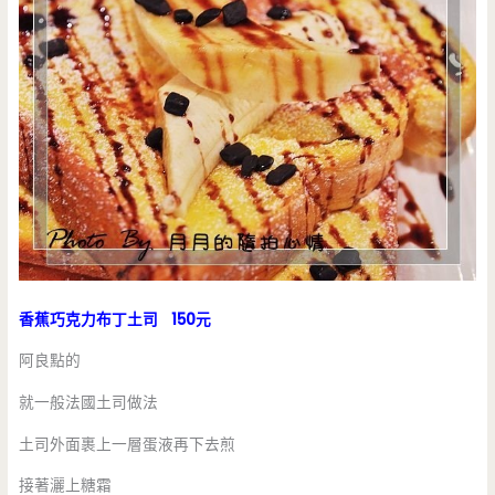
香蕉巧克力布丁土司 150元
阿良點的
就一般法國土司做法
土司外面裹上一層蛋液再下去煎
接著灑上糖霜