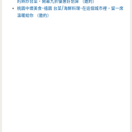
的熱炒台菜，開幕九折優惠好划算 （邀約）
桃園中壢美食-禧園 台菜/海鮮料理-在這個城市裡，留一席
溫暖給你 （邀約）