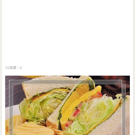
TG按讚：0