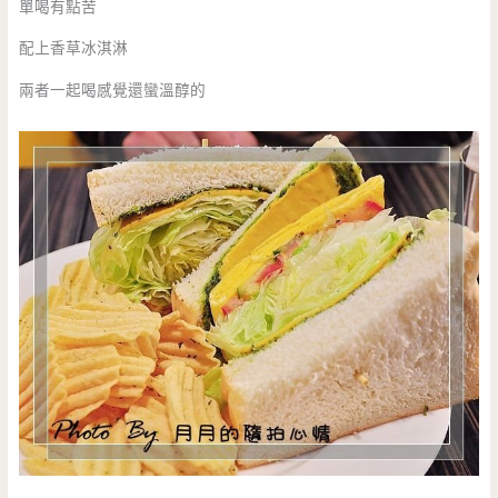
單喝有點苦
配上香草冰淇淋
兩者一起喝感覺還蠻溫醇的