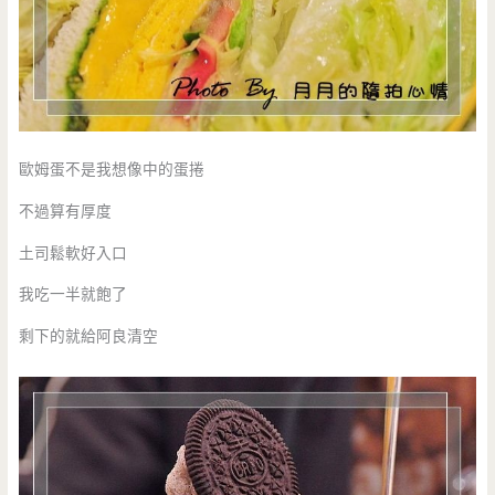
歐姆蛋不是我想像中的蛋捲
不過算有厚度
土司鬆軟好入口
我吃一半就飽了
剩下的就給阿良清空