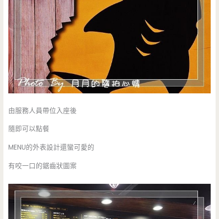
由服務人員帶位入座後
隨即可以點餐
MENU的外表設計還蠻可愛的
有咬一口的鋸齒狀圖案