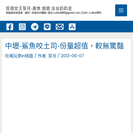
跳
民宿女王芽月-美食.旅遊.全台趴趴走
至
桃園美食部落客，邀約 -民宿合作體驗~ 請洽
cythia0805@gmail.com
//LINE: cythia0805
Main
主
要
Men
內
容
中壢-鯊魚咬土司-份量超值，較無驚豔
吃喝玩樂in桃園
/ 作者:
芽月
/
2013-06-07