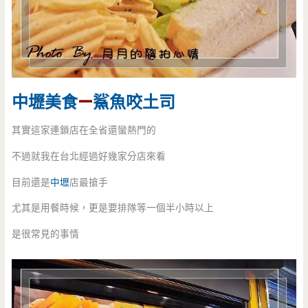
中壢美食
—
鯊魚咬土司
其實這家連鎖店在全省還蠻熱門的
不過就我在台北經過好幾家分店來看
目前還是
中壢
店最搶手
尤其是用餐時候，更是要排隊等一個半小時以上
是很常見的事情