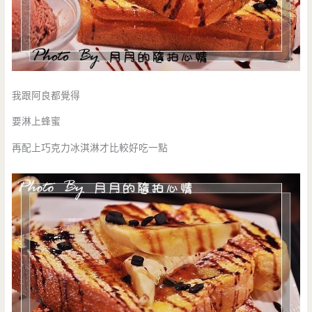
我跟阿良都覺得
要淋上蜂蜜
再配上巧克力冰淇淋才比較好吃一點