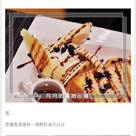
嗯….
旁邊角落還有一球鮮奶油可以沾