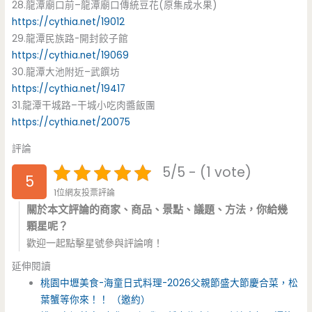
28.龍潭廟口前–龍潭廟口傳統豆花(原集成水果)
https://cythia.net/19012
29.龍潭民族路-開封餃子館
https://cythia.net/19069
30.龍潭大池附近–武饌坊
https://cythia.net/19417
31.龍潭干城路–干城小吃肉醬飯團
https://cythia.net/20075
評論
5/5 - (1 vote)
5
1位網友投票評論
關於本文評論的商家、商品、景點、議題、方法，你給幾
顆星呢？
歡迎一起點擊星號參與評論唷！
延伸閱讀
桃園中壢美食-海童日式料理-2026父親節盛大節慶合菜，松
葉蟹等你來！！ （邀約）