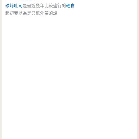
碳烤吐司
是最近幾年比較盛行的
輕食
起初我以為是只能外帶的說