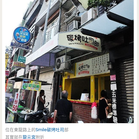
位在東龍路上的
Smile
碳烤吐司
部
其實就在
龍元宮
附近