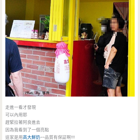
走進一看才發現
可以內用耶
趕緊拉著阿良進去
因為我看到了一個亮點
這家是用
高大鮮奶
~~品質有保証啊!!!