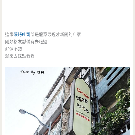
這家
碳烤吐司
部是龍潭最近才新開的店家
剛好格友靜儀有去吃過
好像不錯
就來去踩點看看