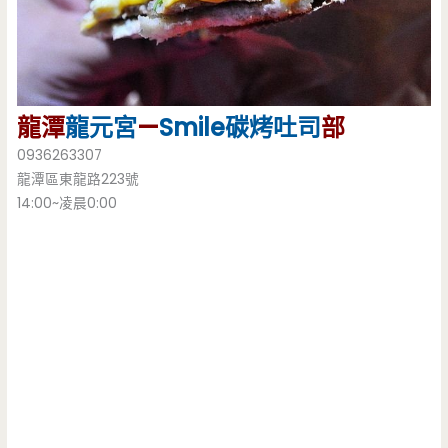
龍潭
龍元宮
—
Smile
碳烤吐司
部
0936263307
龍潭區東龍路223號
14:00~凌晨0:00