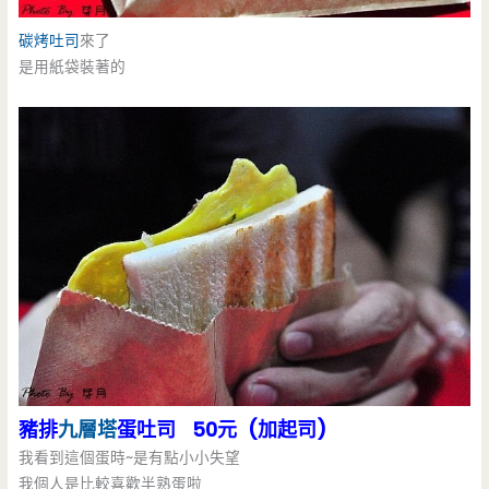
碳烤吐司
來了
是用紙袋裝著的
豬排
九層塔
蛋吐司 50元 (加起司)
我看到這個蛋時~是有點小小失望
我個人是比較喜歡半熟蛋啦