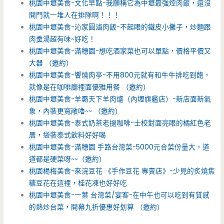
桃園中壢美食-文化早點-我願稱它為中壢最強焢肉飯，還沒
開門就一堆人在排隊啊！！！
桃園中壢美食-沁家圓滷肉飯-不起眼的鐵皮小攤子，炒麵跟
肉羹湯超有味~好吃！
桃園中壢美食-滿穗園-想吃酒家菜也可以單點，價格平價又
大器 （邀約）
桃園中壢美食-饗燒肉亭-不用800元就有和牛牛排吃到飽，
就像是在咖啡廳裡面優雅用餐 （邀約）
桃園中壢美食-羊霸天下羊肉爐（內壢旗艦店）-新店面新氣
象，內裝更寬敞嚕~~ （邀約）
桃園中壢美食-泰式奶茶老撾咖啡-士校對面亮眼的橘紅色老
厝，袋裝泰式飲料好好喝
桃園中壢美食-滿穗園 手路台灣菜-5000元合菜份量大，道
道都是硬菜呀~~（邀約）
桃園楊梅美食-來浣豆花 《手作豆花 專賣店》-少見的炙燒焦
糖豆花在這裡，桂花凍也好好吃
桃園中壢美食-一葉 台灣菜/宴客-在中午也可以吃到有質感
的熱炒台菜，開幕九折優惠好划算 （邀約）