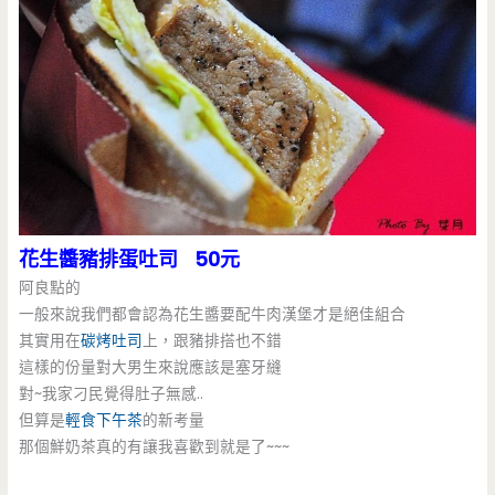
花生醬豬排蛋吐司 50元
阿良點的
一般來說我們都會認為花生醬要配牛肉漢堡才是絕佳組合
其實用在
碳烤吐司
上，跟豬排搭也不錯
這樣的份量對大男生來說應該是塞牙縫
對~我家刁民覺得肚子無感..
但算是
輕食
下午茶
的新考量
那個鮮奶茶真的有讓我喜歡到就是了~~~