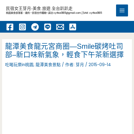
跳
民宿女王芽月-美食.旅遊.全台趴趴走
至
桃園美食部落客，邀約 -民宿合作體驗~ 請洽
cythia0805@gmail.com
//LINE: cythia0805
Main
主
要
Men
內
容
龍潭美食龍元宮商圈—Smile碳烤吐司
部–新口味新氣象，輕食下午茶新選擇
吃喝玩樂in桃園
,
龍潭美食景點
/ 作者:
芽月
/
2015-09-14