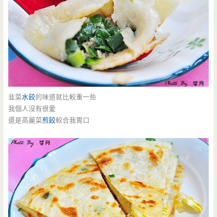
韭菜
水餃
的味道就比較重一些
我個人沒有很愛
還是高麗菜
煎餃
較合我胃口