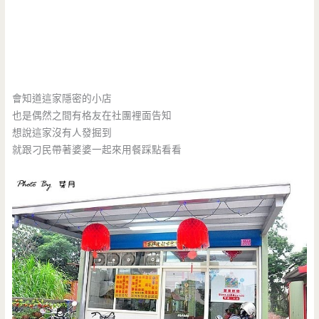
會知道這家隱密的小店
也是偶然之間有格友在社團裡面告知
想說這家沒有人發掘到
就跟刁民帶著婆婆一起來用餐踩點看看