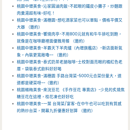
桃園中壢美食-沁家圓滷肉飯-不起眼的鐵皮小攤子，炒麵跟
肉羹湯超有味~好吃！
桃園中壢美食-滿穗園-想吃酒家菜也可以單點，價格平價又
大器 （邀約）
桃園中壢美食-饗燒肉亭-不用800元就有和牛牛排吃到飽，
就像是在咖啡廳裡面優雅用餐 （邀約）
桃園中壢美食-羊霸天下羊肉爐（內壢旗艦店）-新店面新氣
象，內裝更寬敞嚕~~ （邀約）
桃園中壢美食-泰式奶茶老撾咖啡-士校對面亮眼的橘紅色老
厝，袋裝泰式飲料好好喝
桃園中壢美食-滿穗園 手路台灣菜-5000元合菜份量大，道
道都是硬菜呀~~（邀約）
桃園楊梅美食-來浣豆花 《手作豆花 專賣店》-少見的炙燒焦
糖豆花在這裡，桂花凍也好好吃
桃園中壢美食-一葉 台灣菜/宴客-在中午也可以吃到有質感
的熱炒台菜，開幕九折優惠好划算 （邀約）