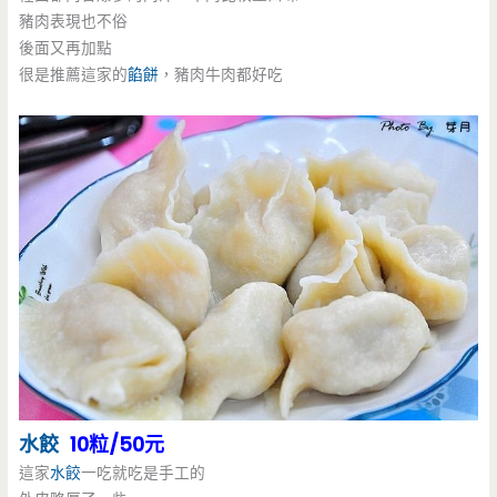
豬肉表現也不俗
後面又再加點
很是推薦這家的
餡餅
，豬肉牛肉都好吃
水餃
10粒/50元
這家
水餃
一吃就吃是手工的