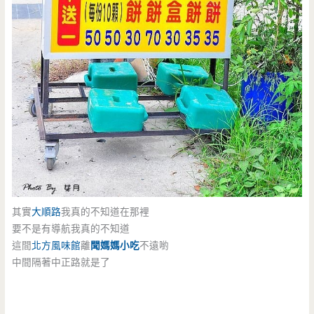
其實
大順路
我真的不知道在那裡
要不是有導航我真的不知道
這間
北方風味館
離
聞媽媽小吃
不遠喲
中間隔著中正路就是了