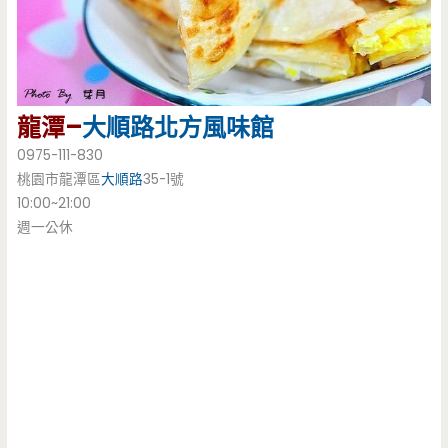
龍潭–
大順路
北方風味館
0975-111-830
桃園市龍潭區
大順路
35-1號
10:00~21:00
週一公休