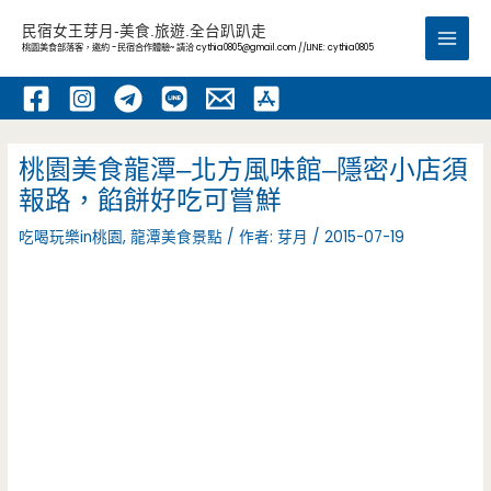
跳
民宿女王芽月-美食.旅遊.全台趴趴走
至
桃園美食部落客，邀約 -民宿合作體驗~ 請洽
cythia0805@gmail.com
//LINE: cythia0805
Main
主
要
Men
內
容
桃園美食龍潭–北方風味館–隱密小店須
報路，餡餅好吃可嘗鮮
吃喝玩樂in桃園
,
龍潭美食景點
/ 作者:
芽月
/
2015-07-19