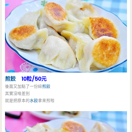
煎餃
10粒/50元
後面又加點了一份綜
煎餃
其實沒啥差別
就是把原本的
水餃
拿來煎啦