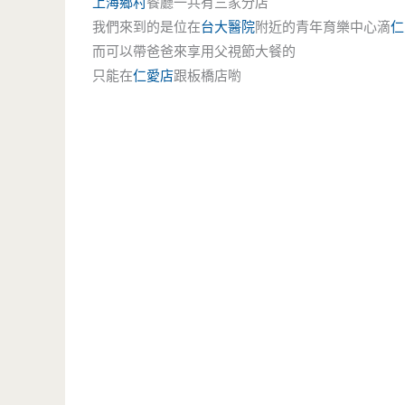
上海鄉村
餐廳一共有三家分店
我們來到的是位在
台大醫院
附近的青年育樂中心滴
仁
而可以帶爸爸來享用父視節大餐的
只能在
仁愛店
跟板橋店喲