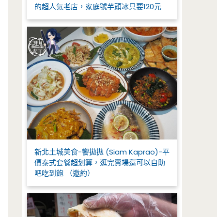
的超人氣老店，家庭號芋頭冰只要120元
新北土城美食-饗拋拋 (Siam Kaprao)-平
價泰式套餐超划算，逛完賣場還可以自助
吧吃到飽 （邀約）