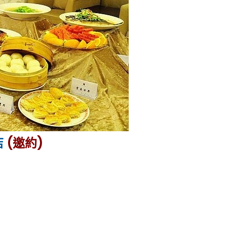
店
(邀約)