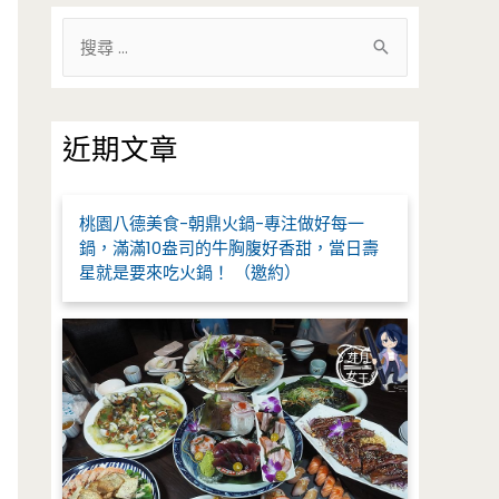
搜
尋
關
鍵
近期文章
字
:
桃園八德美食-朝鼎火鍋-專注做好每一
鍋，滿滿10盎司的牛胸腹好香甜，當日壽
星就是要來吃火鍋！ （邀約）