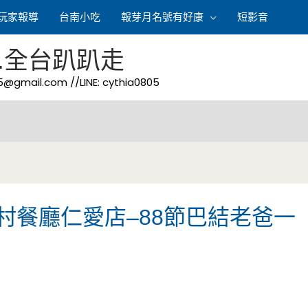
玩家報導
台南小吃
報芽月名號有好康
短影音
.全台趴趴走
05@gmail.com
//LINE: cythia0805
村餐廳仁愛店–88節巴結老爸一
4