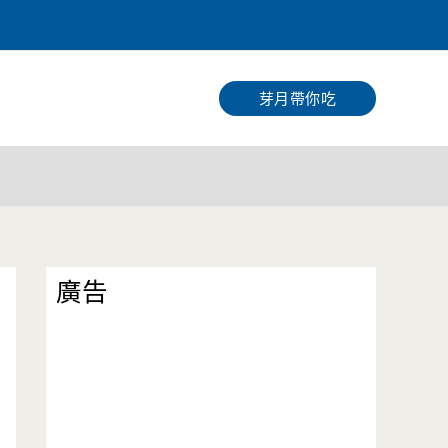
搜
尋
芽月帶你吃
廣告