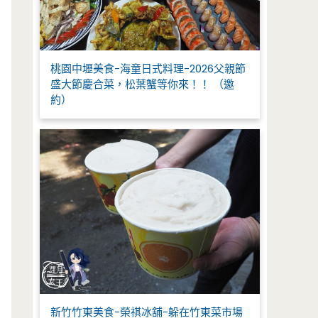
桃園中壢美食-海童日式料理-2026父親節
盛大節慶合菜，松葉蟹等你來！！ （邀
約）
新竹竹東美食-榮祺冰舖-躲在竹東菜市場