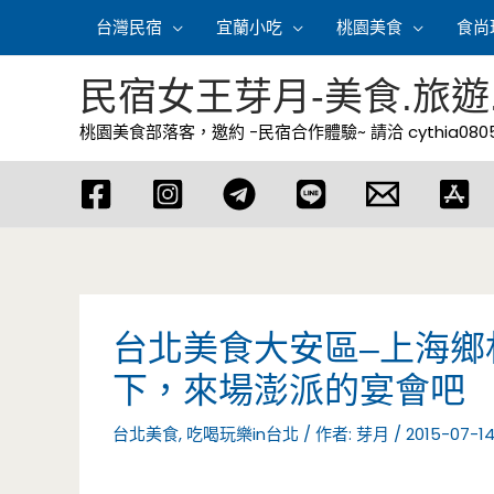
跳
台灣民宿
宜蘭小吃
桃園美食
食尚
至
主
民宿女王芽月-美食.旅遊
要
桃園美食部落客，邀約 -民宿合作體驗~ 請洽
cythia08
內
容
台北美食大安區–上海鄉
下，來場澎派的宴會吧
台北美食
,
吃喝玩樂in台北
/ 作者:
芽月
/
2015-07-1