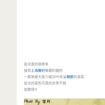
這次真的很榮幸
接到
上海鄉村
餐廳的邀約
一起來跟大家介紹2015年
父親節
的桌菜
這次的菜色可真的非常不錯
划算呀!!!