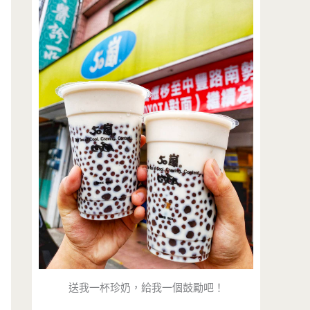
送我一杯珍奶，給我一個鼓勵吧！