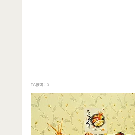
TG按讚：0