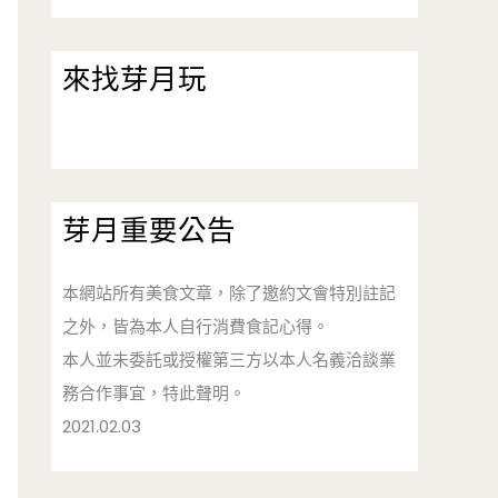
來找芽月玩
芽月重要公告
本網站所有美食文章，除了邀約文會特別註記
之外，皆為本人自行消費食記心得。
本人並未委託或授權第三方以本人名義洽談業
務合作事宜，特此聲明。
2021.02.03