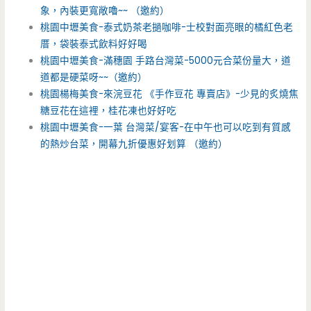
象，內裝更寬敞嚕~~ （邀約）
桃園中壢美食-泰式奶茶老撾咖啡-士校對面亮眼的橘紅色老
厝，袋裝泰式飲料好好喝
桃園中壢美食-滿穗園 手路台灣菜-5000元合菜份量大，道
道都是硬菜呀~~（邀約）
桃園楊梅美食-來浣豆花 《手作豆花 專賣店》-少見的炙燒焦
糖豆花在這裡，桂花凍也好好吃
桃園中壢美食-一葉 台灣菜/宴客-在中午也可以吃到有質感
的熱炒台菜，開幕九折優惠好划算 （邀約）