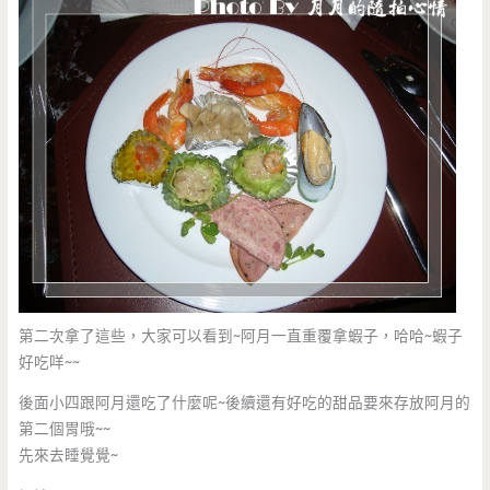
第二次拿了這些，大家可以看到~阿月一直重覆拿蝦子，哈哈~蝦子
好吃咩~~
後面小四跟阿月還吃了什麼呢~後續還有好吃的甜品要來存放阿月的
第二個胃哦~~
先來去睡覺覺~