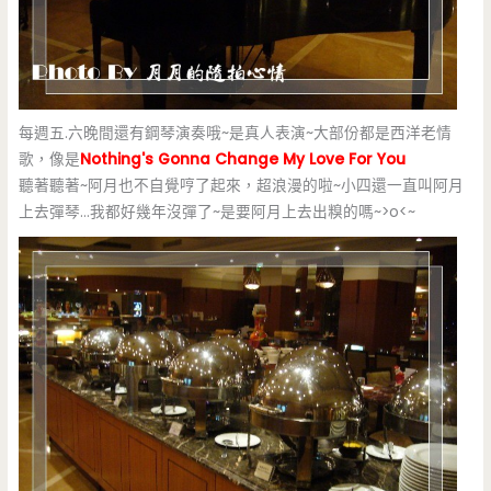
每週五.六晚間還有鋼琴演奏哦~是真人表演~大部份都是西洋老情
歌，像是
Nothing's Gonna Change My Love For You
聽著聽著~阿月也不自覺哼了起來，超浪漫的啦~小四還一直叫阿月
上去彈琴…我都好幾年沒彈了~是要阿月上去出糗的嗎~>o<~