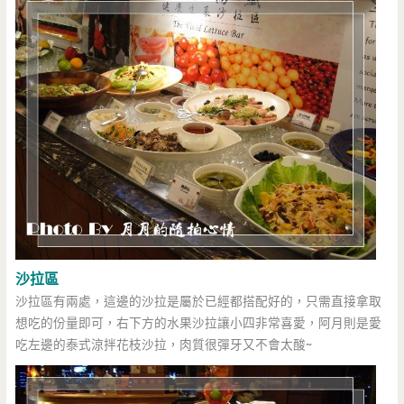
沙拉區
沙拉區有兩處，這邊的沙拉是屬於已經都搭配好的，只需直接拿取
想吃的份量即可，右下方的水果沙拉讓小四非常喜愛，阿月則是愛
吃左邊的泰式涼拌花枝沙拉，肉質很彈牙又不會太酸~