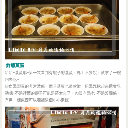
鮮蝦蒸蛋
哈哈~蒸蛋耶~第一次看到有蝦子的蒸蛋，馬上不多說，就拿了一碗
回去吃~
柴魚湯頭真的非常濃郁，而且蒸蛋也很軟嫩，用湯匙挖起來還會晃
動呢~不過裡面的蝦子可能是蒸太久了，肉質有點老~不過沒關係，
有另一樣東西可以彌補這個小小遺憾~