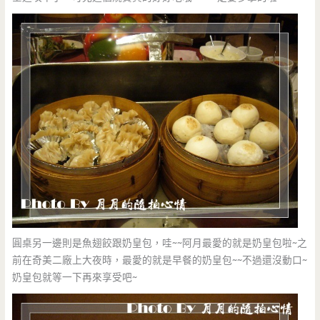
圓桌另一邊則是魚翅餃跟奶皇包，哇~~阿月最愛的就是奶皇包啦~之
前在奇美二廠上大夜時，最愛的就是早餐的奶皇包~~不過還沒動口~
奶皇包就等一下再來享受吧~