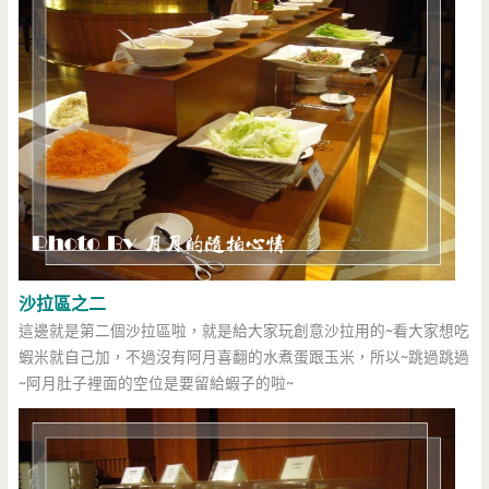
沙拉區之二
這邊就是第二個沙拉區啦，就是給大家玩創意沙拉用的~看大家想吃
蝦米就自己加，不過沒有阿月喜翻的水煮蛋跟玉米，所以~跳過跳過
~阿月肚子裡面的空位是要留給蝦子的啦~