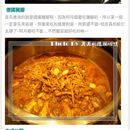
德國豬腳
首先進攻的就是德國豬腳啦，因為阿月超愛吃豬腳的，所以第一個
一定是先夾這道，但後來吃的感覺則是，肉質還不錯~但皮真的給它
太硬了~阿月都咬不斷…..不然酸菜超好吃的吶~~