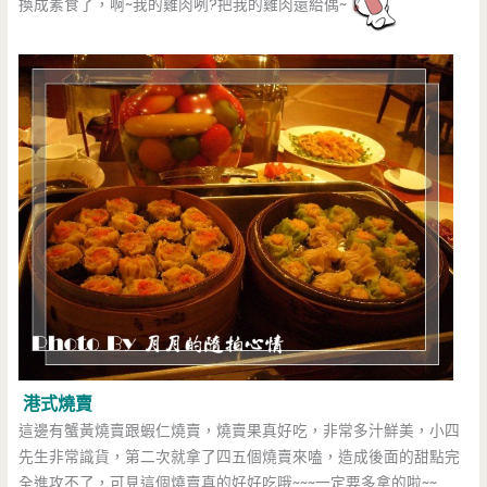
換成素食了，啊~我的雞肉咧?把我的雞肉還給偶~
港式燒賣
這邊有蟹黃燒賣跟蝦仁燒賣，燒賣果真好吃，非常多汁鮮美，小四
先生非常識貨，第二次就拿了四五個燒賣來嗑，造成後面的甜點完
全進攻不了，可見這個燒賣真的好好吃哦~~~一定要多拿的啦~~