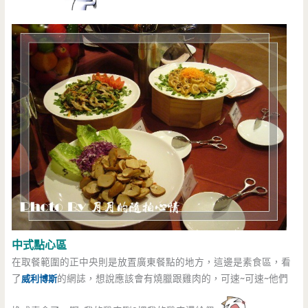
中式點心區
在取餐範圍的正中央則是放置廣東餐點的地方，這邊是素食區，看
了
威利博斯
的網誌，想說應該會有燒臘跟雞肉的，可速~可速~他們