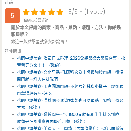
評論
5/5 - (1 vote)
5
1位網友投票評論
關於本文評論的商家、商品、景點、議題、方法，你給幾
顆星呢？
歡迎一起點擊星號參與評論唷！
延伸閱讀
桃園中壢美食-海童日式料理-2026父親節盛大節慶合菜，松
葉蟹等你來！！ （邀約）
桃園中壢美食-文化早點-我願稱它為中壢最強焢肉飯，還沒
開門就一堆人在排隊啊！！！
桃園中壢美食-沁家圓滷肉飯-不起眼的鐵皮小攤子，炒麵跟
肉羹湯超有味~好吃！
桃園中壢美食-滿穗園-想吃酒家菜也可以單點，價格平價又
大器 （邀約）
桃園中壢美食-饗燒肉亭-不用800元就有和牛牛排吃到飽，
就像是在咖啡廳裡面優雅用餐 （邀約）
桃園中壢美食-羊霸天下羊肉爐（內壢旗艦店）-新店面新氣