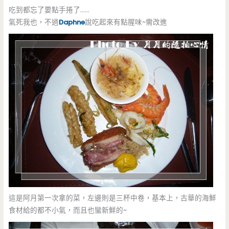
吃到都忘了要點手捲了……
氣死我也，不過
Daphne
說吃起來有點腥味~需改進
這是阿月第一次拿的菜，左邊則是三杯中卷，基本上，古華的海鮮
食材給的都不小氣，而且也蠻新鮮的~