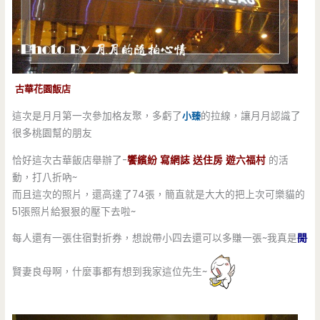
古華花園飯店
這次是月月第一次參加格友聚，多虧了
小臻
的拉線，讓月月認識了
很多桃園幫的朋友
恰好這次古華飯店舉辦了-
饗繽紛 寫網誌 送住房 遊六福村
的活
動，打八折吶~
而且這次的照片，還高達了74張，簡直就是大大的把上次可樂貓的
51張照片給狠狠的壓下去啦~
每人還有一張住宿對折券，想說帶小四去還可以多賺一張~我真是
閒
賢妻良母啊，什麼事都有想到我家這位先生~