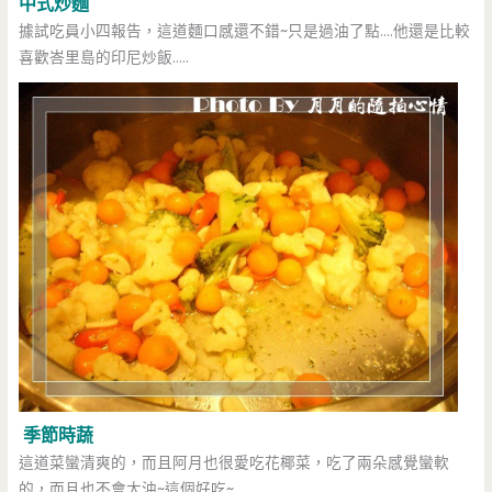
中式炒麵
據試吃員小四報告，這道麵口感還不錯~只是過油了點….他還是比較
喜歡峇里島的印尼炒飯…..
季節時蔬
這道菜蠻清爽的，而且阿月也很愛吃花椰菜，吃了兩朵感覺蠻軟
的，而且也不會太油~這個好吃~