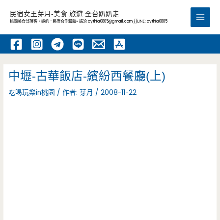
跳
民宿女王芽月-美食.旅遊.全台趴趴走
至
桃園美食部落客，邀約 -民宿合作體驗~ 請洽
cythia0805@gmail.com
//LINE: cythia0805
Main
主
要
Men
內
容
中壢-古華飯店-繽紛西餐廳(上)
吃喝玩樂in桃園
/ 作者:
芽月
/
2008-11-22