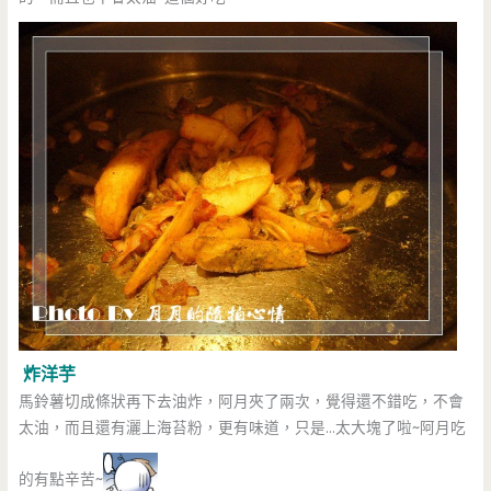
炸洋芋
馬鈴薯切成條狀再下去油炸，阿月夾了兩次，覺得還不錯吃，不會
太油，而且還有灑上海苔粉，更有味道，只是…太大塊了啦~阿月吃
的有點辛苦~