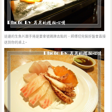
這邊的生魚片跟手捲是要拿號碼牌去點的，師傅切完裝好盤會直接
送到你的桌上~