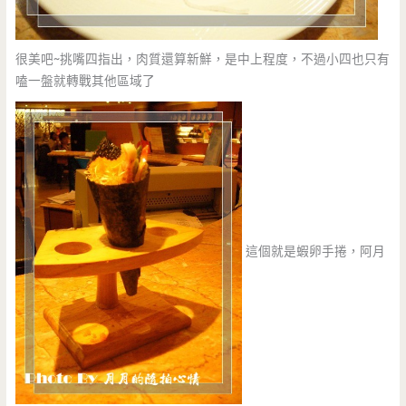
很美吧~挑嘴四指出，肉質還算新鮮，是中上程度，不過小四也只有
嗑一盤就轉戰其他區域了
這個就是蝦卵手捲，阿月