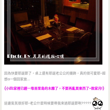
因為快要耶誕節了，桌上還有耶誕老公公的擺飾，真的很可愛耶~超
想a一個回家放….
(小四:家裡已經一堆峇里島的木雕了，不要再亂買東西了~敗家月!)
這邊氣氛很好耶~老公什麼時候要帶我來過耶誕節咧?????