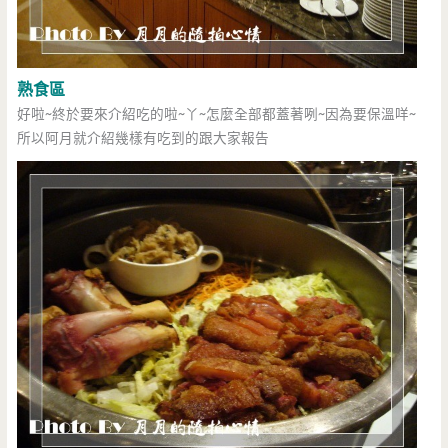
熟食區
好啦~終於要來介紹吃的啦~丫~怎麼全部都蓋著咧~因為要保溫咩~
所以阿月就介紹幾樣有吃到的跟大家報告