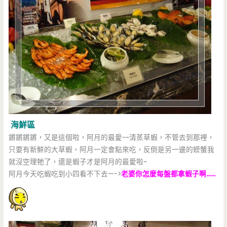
海鮮區
鏘鏘鏘鏘，又是這個啦，阿月的最愛~~清蒸草蝦，不管去到那裡，
只要有新鮮的大草蝦，阿月一定會點來吃，反倒是另一邊的螃蟹我
就沒空理牠了，還是蝦子才是阿月的最愛啦~
阿月今天吃蝦吃到小四看不下去—->
老婆你怎麼每盤都拿蝦子啊……