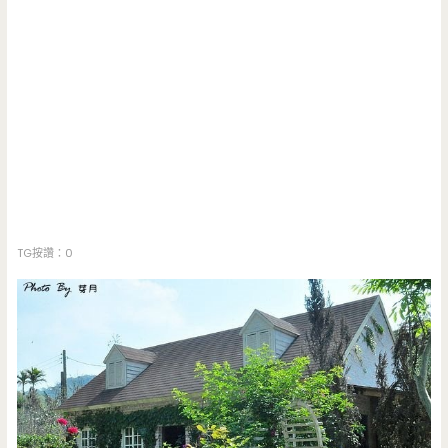
TG按讚：0