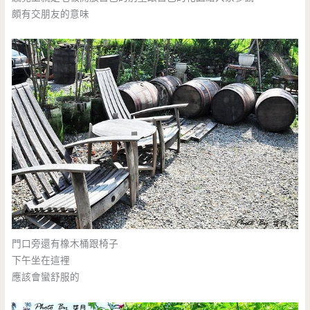
頗有交朋友的意味
門口旁還有橡木桶跟椅子
下午坐在這裡
應該會蠻舒服的