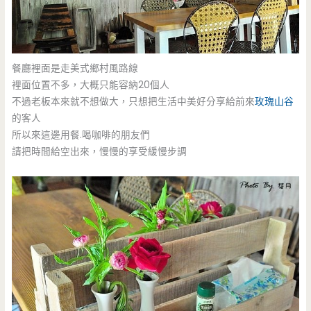
餐廳裡面是走美式鄉村風路線
裡面位置不多，大概只能容納20個人
不過老板本來就不想做大，只想把生活中美好分享給前來
玫瑰山谷
的客人
所以來這邊用餐.喝咖啡的朋友們
請把時間給空出來，慢慢的享受緩慢步調