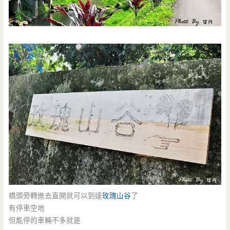
橋頭旁轉進去直開就可以到達
玫瑰山谷
了
有停車空地
但能停的車輛不多就是