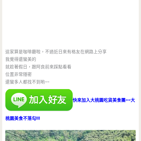
這家算是咖啡廳啦，不過近日來有格友在網路上分享
我覺得還蠻美的
就趁著假日，跟阿良前來踩點看看
位置非常隱密
還蠻多人都找不到喲~~
快來加入大桃園吃貨美食團~~大
桃園美食不落勾!!!