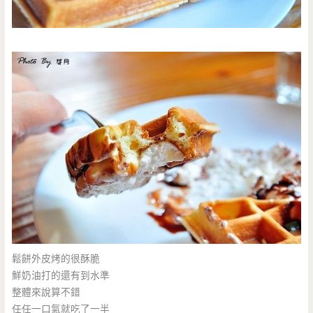
鬆餅外皮烤的很酥脆
鮮奶油打的還有到水準
整體來說算不錯
任任一口氣就吃了一半