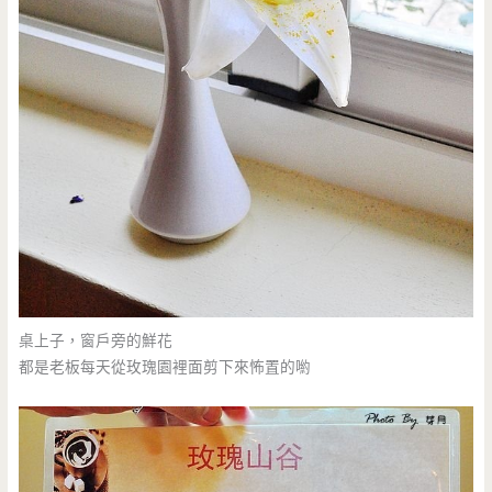
桌上子，窗戶旁的鮮花
都是老板每天從玫瑰園裡面剪下來怖置的喲