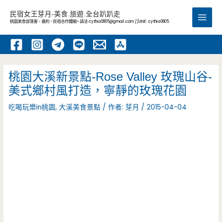
跳
民宿女王芽月-美食.旅遊.全台趴趴走
至
桃園美食部落客，邀約 -民宿合作體驗~ 請洽
cythia0805@gmail.com
//LINE: cythia0805
Main
主
要
Men
內
容
桃園大溪新景點-Rose Valley 玫瑰山谷-
美式鄉村風打造，寧靜的玫瑰花園
吃喝玩樂in桃園
,
大溪美食景點
/ 作者:
芽月
/
2015-04-04