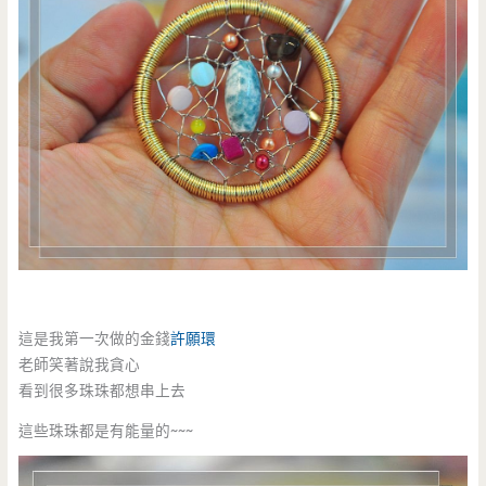
這是我第一次做的金錢
許願環
老師笑著說我貪心
看到很多珠珠都想串上去
這些珠珠都是有能量的~~~