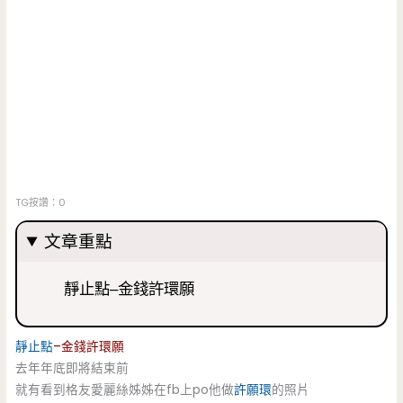
TG按讚：0
文章重點
靜止點–金錢許環願
靜止點
–金錢許環願
去年年底即將結束前
就有看到格友愛麗絲姊姊在fb上po他做
許願環
的照片