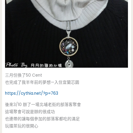
三月份換了50 Cent
也完成了我半年前的夢想—入住宜蘭芯園
https://cythia.net/?p=763
後來3/10 辦了一場北埔老街的部落客聚會
這場聚會可說是辦的很成功
也連帶的讓每個參加的部落客都吃的滿足
玩擂茶玩的很開心