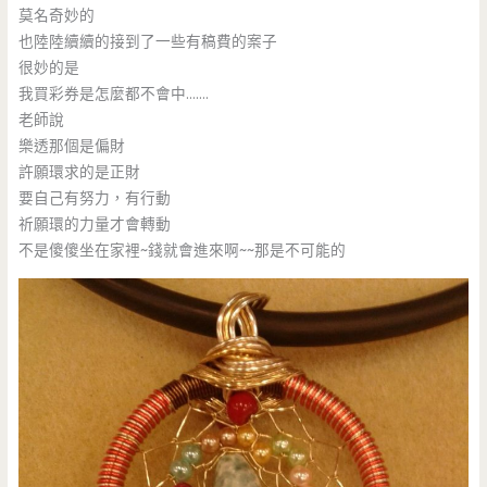
莫名奇妙的
也陸陸續續的接到了一些有稿費的案子
很妙的是
我買彩券是怎麼都不會中…….
老師說
樂透那個是偏財
許願環求的是正財
要自己有努力，有行動
祈願環的力量才會轉動
不是傻傻坐在家裡~錢就會進來啊~~那是不可能的