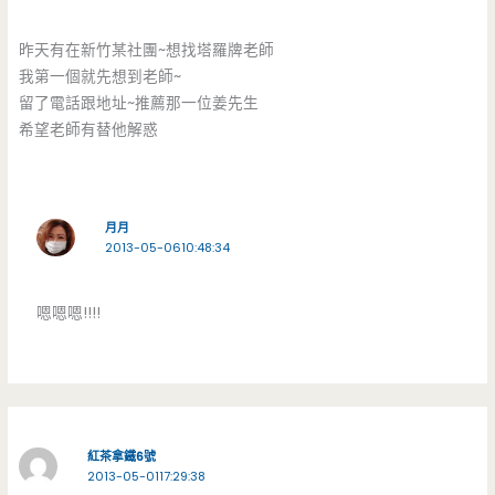
昨天有在新竹某社團~想找塔羅牌老師
我第一個就先想到老師~
留了電話跟地址~推薦那一位姜先生
希望老師有替他解惑
月月
2013-05-0610:48:34
嗯嗯嗯!!!!
紅茶拿鐵6號
2013-05-0117:29:38