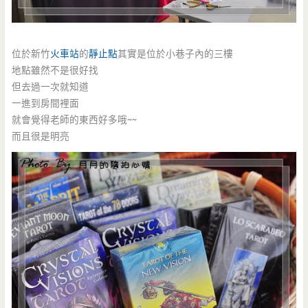
位於新竹
火車站
的
靜止點
其實是位於小巷子內的三樓
地點雖然不是很好找
但去過一次就知道
一進到房間裡面
就會覺得老師的東西好多哦~~
而且很是明亮