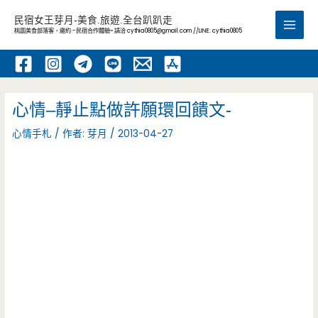
跳
民宿女王芽月-美食.旅遊.全台趴趴走
至
桃園美食部落客，邀約 -民宿合作體驗~ 請洽
cythia0805@gmail.com
//LINE: cythia0805
Main
主
要
Men
內
容
心情–靜止點做許願環回饋文-
心情手札
/ 作者:
芽月
/
2013-04-27