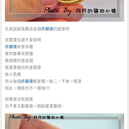
先來說說我戴這金錢
許願環
的感覺吧
其實要先跟大家說明
許願環
有很多種
看你要專攻那種
像我做的是金錢
幫婆婆做的則是健康
依人而異
所以每個
許願環
都是獨一無二，不會一樣滴
因此，價格也不一樣哦!!!!
如果我沒有感覺
也不會主動要做一個給婆婆戴呀~