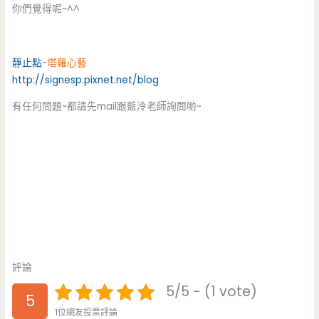
你們覺得呢~^^
靜止點
-塔羅心藝
http://signesp.pixnet.net/blog
有任何問題~都請先mail跟藍泠老師詢問喲~
評論
5/5 - (1 vote)
5
1位網友投票評論