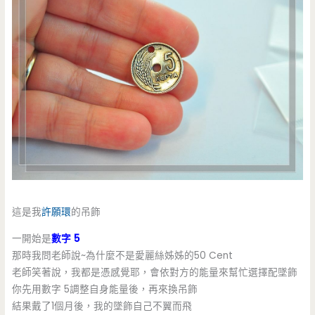
這是我
許願環
的吊飾
一開始是
數字 5
那時我問老師說~為什麼不是愛麗絲姊姊的50 Cent
老師笑著說，我都是憑感覺耶，會依對方的能量來幫忙選擇配墜飾
你先用數字 5調整自身能量後，再來換吊飾
結果戴了1個月後，我的墜飾自己不翼而飛