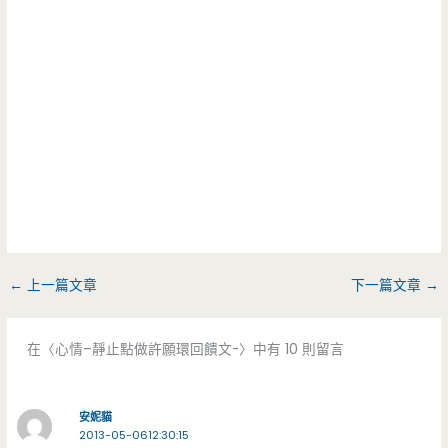
←
上一篇文章
下一篇文章
→
在〈心情–靜止點做許願環回饋文-〉中有 10 則留言
安妮貓
2013-05-0612:30:15