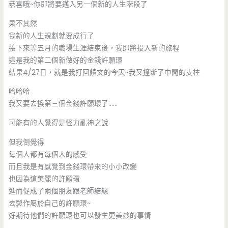
恭喜哦~你即將要邁入另一個新的人生階段了
果不其然
我新的人生規劃就要成行了
接下來等五月的職場生涯結束後，我即將投入新的旅程
這是我的第二個新做好的金錢許願環
結果4/27日，就是我打回饋文的今天~我又撞斷了中間的支柱
哈哈哈
我又要去換第三個金錢許願環了……
可能有的人覺得是怪力亂神之說
但我倒覺得
每個人都有每個人的感受
而且我是有感覺到金錢環帶來的小小改變
也因為這美麗的許願環
進而促成了兩個朋友跟老師結緣
去製作屬於自己的許願環~
好期待他們的許願環也可以發生更美妙的事情