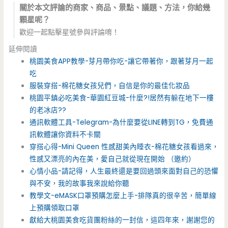
關於本文評論的商家、商品、景點、議題、方法，你給幾
顆星呢？
歡迎一起點擊星號參與評論唷！
延伸閱讀
桃園美食APP教學-芽月帶你吃-讓它帶著你，跟著芽月一起
吃
服裝穿搭-棉花糖女孩兒們，自信是你的最佳化妝品
桃園平鎮必吃美食-華園紅豆城-什麼?!居然有躲在地下一樓
的老冰店??
通訊軟體工具-Telegram-為什麼要從LINE轉到TG，免費通
訊軟體讓你資料不卡關
穿搭心得-Mini Queen 性感甜美內睡衣-棉花糖女孩看過來，
性感又漂亮的內在美，愛自己就從現在開始 （邀約）
心情小品-請記得，人生最終還是要回過頭來面對自己的恐懼
與不安，我的故事我來說給你聽
教學文-eMASK口罩預購怎麼上手-排隊真的很辛苦，簡單線
上預購領取口罩
獻給大桃園美食吃貨團粉絲的一封信，這四年來，謝謝您的