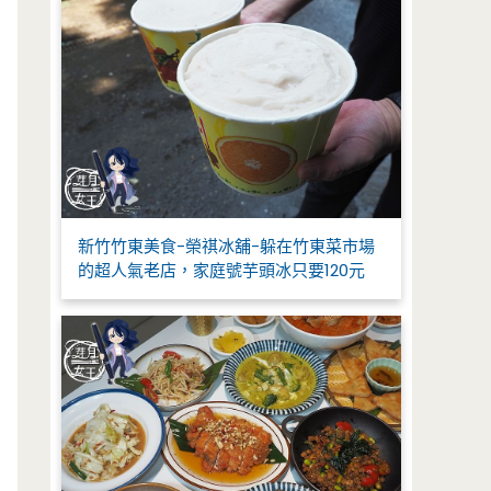
新竹竹東美食-榮祺冰舖-躲在竹東菜市場
的超人氣老店，家庭號芋頭冰只要120元