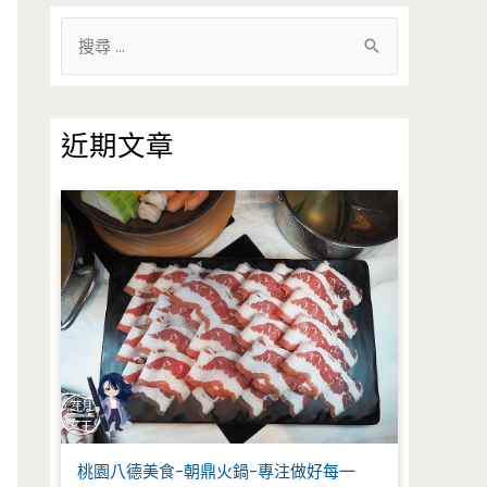
搜
尋
關
鍵
近期文章
字
:
桃園八德美食-朝鼎火鍋-專注做好每一