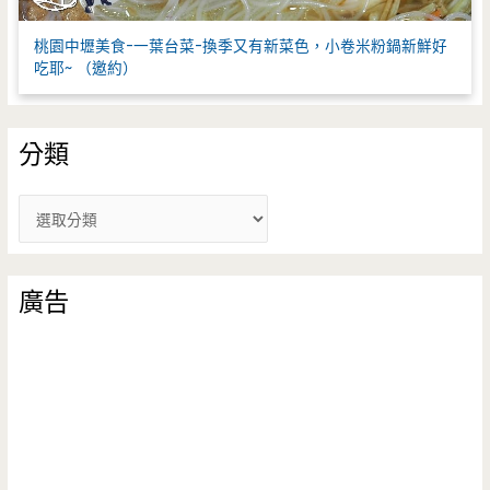
桃園中壢美食-一葉台菜-換季又有新菜色，小卷米粉鍋新鮮好
吃耶~ （邀約）
分類
分
類
廣告