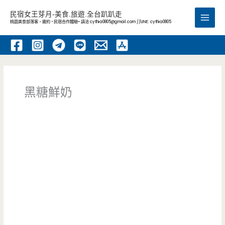
跳
民宿女王芽月-美食.旅遊.全台趴趴走
至
桃園美食部落客，邀約 -民宿合作體驗~ 請洽
cythia0805@gmail.com
//LINE: cythia0805
Main
主
要
Men
內
容
黑糖鮮奶