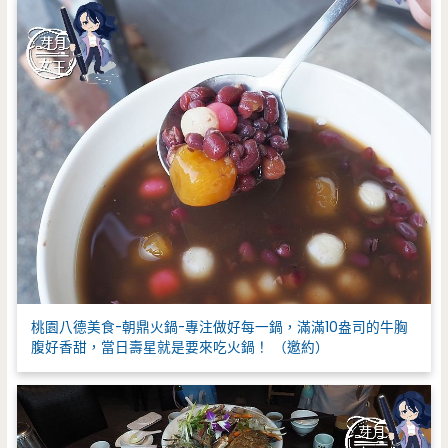
:
桃園八德美食-朝鼎火鍋-專注做好每一鍋，滿滿10盎司的牛胸
腹好香甜，當日壽星就是要來吃火鍋！ （邀約）