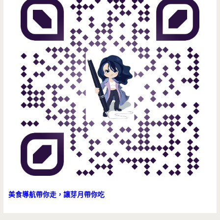
花
館，
黑
糖
奶
茶
配
上
布
丁
好
美食導航帶你走，讓芽月帶你吃
好