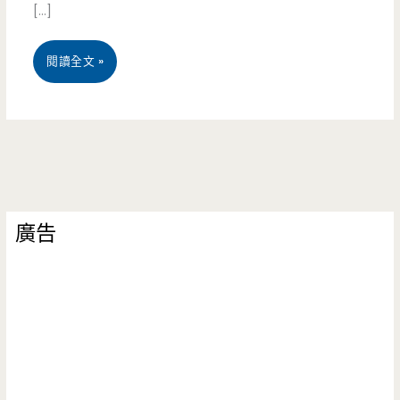
[…]
桃
閱讀全文 »
園
中
壢
美
廣告
食-
極
上
手
工
豆