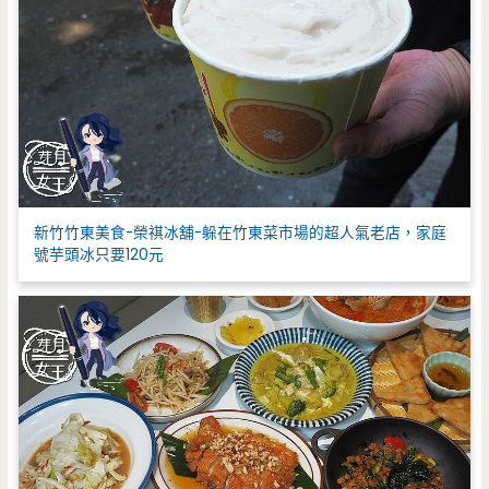
新竹竹東美食-榮祺冰舖-躲在竹東菜市場的超人氣老店，家庭
號芋頭冰只要120元