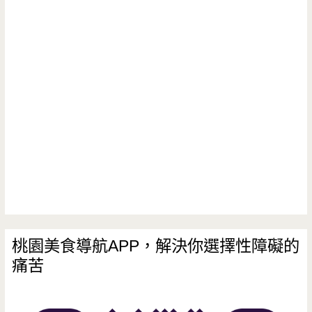
花-
健
行
科
大
附
近
的
養
桃園美食導航APP，解決你選擇性障礙的
痛苦
生
豆