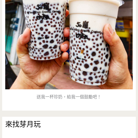
送我一杯珍奶，給我一個鼓勵吧！
來找芽月玩