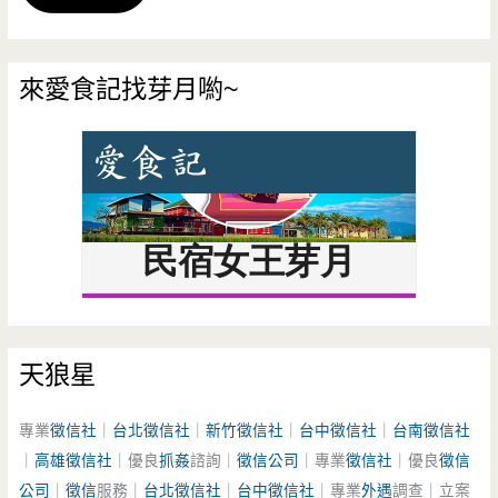
來愛食記找芽月喲~
天狼星
專業
徵信社
｜
台北徵信社
｜
新竹徵信社
｜
台中徵信社
｜
台南徵信社
｜
高雄徵信社
｜優良
抓姦
諮詢｜
徵信公司
｜專業
徵信社
｜優良
徵信
公司
｜
徵信
服務｜
台北徵信社
｜
台中徵信社
｜專業
外遇
調查｜立案