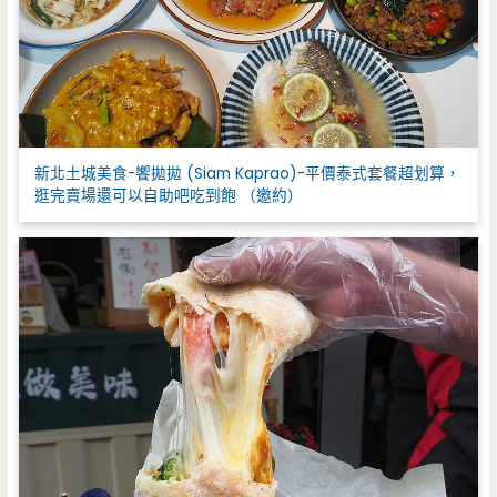
新北土城美食-饗拋拋 (Siam Kaprao)-平價泰式套餐超划算，
逛完賣場還可以自助吧吃到飽 （邀約）