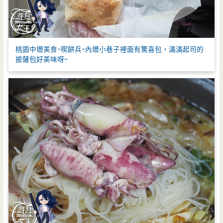
桃園中壢美食-喫餅兵-內壢小巷子裡面有驚喜包，滿滿起司的
披薩包好美味呀~