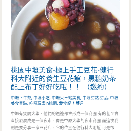
桃園中壢美食-極上手工豆花-健行
科大附近的養生豆花館，黑糖奶茶
配上布丁好好吃哦！！ （邀約）
中壢下午茶
,
中壢小吃
,
中壢火車站美食
,
中壢甜點.甜品
,
中壢
美食景點
,
吃喝玩樂in桃園
,
愛食記
/
芽月
中壢有幾間大學，他們的週邊都會形成一個商圈 有的甚至會
直接發展成是一個夜市，像是中原大學的夜市商圈 而這次我
則是要分享一家豆花店，它的位置在健行科大附近 可是卻