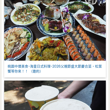
桃園中壢美食-海童日式料理-2026父親節盛大節慶合菜，松葉
蟹等你來！！ （邀約）