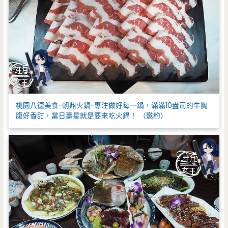
桃園八德美食-朝鼎火鍋-專注做好每一鍋，滿滿10盎司的牛胸
腹好香甜，當日壽星就是要來吃火鍋！ （邀約）