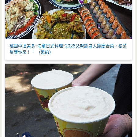
桃園中壢美食-海童日式料理-2026父親節盛大節慶合菜，松葉
蟹等你來！！ （邀約）