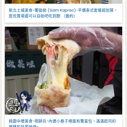
新北土城美食-饗拋拋 (Siam Kaprao)-平價泰式套餐超划算，
逛完賣場還可以自助吧吃到飽 （邀約）
桃園中壢美食-喫餅兵-內壢小巷子裡面有驚喜包，滿滿起司的
披薩包好美味呀~