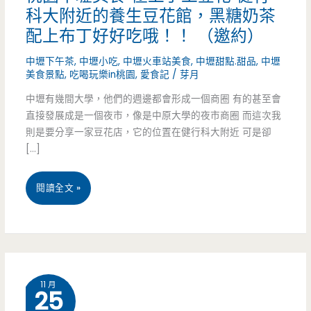
科大附近的養生豆花館，黑糖奶茶
配上布丁好好吃哦！！ （邀約）
中壢下午茶
,
中壢小吃
,
中壢火車站美食
,
中壢甜點.甜品
,
中壢
美食景點
,
吃喝玩樂in桃園
,
愛食記
/
芽月
中壢有幾間大學，他們的週邊都會形成一個商圈 有的甚至會
直接發展成是一個夜市，像是中原大學的夜市商圈 而這次我
則是要分享一家豆花店，它的位置在健行科大附近 可是卻
[…]
桃
閱讀全文 »
園
中
壢
11 月
25
美