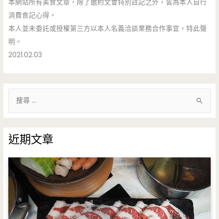
本網站所有美食文章，除了邀約文會特別註記之外，皆為本人自行
消費食記心得。
本人並未委託或授權第三方以本人名義洽談業務合作事宜，特此聲
明。
2021.02.03
搜
尋
關
鍵
近期文章
字
: