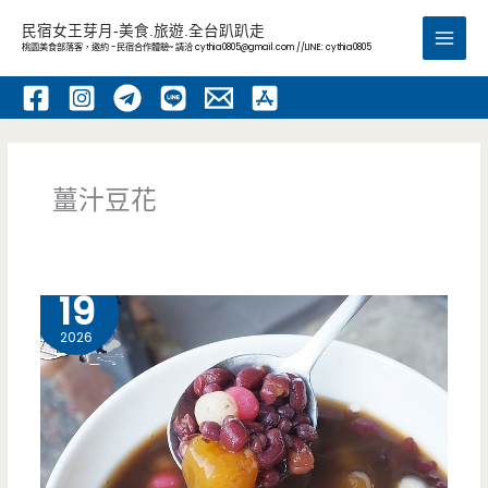
跳
民宿女王芽月-美食.旅遊.全台趴趴走
至
桃園美食部落客，邀約 -民宿合作體驗~ 請洽
cythia0805@gmail.com
//LINE: cythia0805
Main
主
要
Men
內
容
薑汁豆花
1 月
19
2026