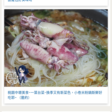
桃園中壢美食-一葉台菜-換季又有新菜色，小卷米粉鍋新鮮好
吃耶~ （邀約）