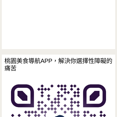
黑
糖
糖
水
好
香
桃園美食導航APP，解決你選擇性障礙的
痛苦
甜，
薑
汁
豆
花