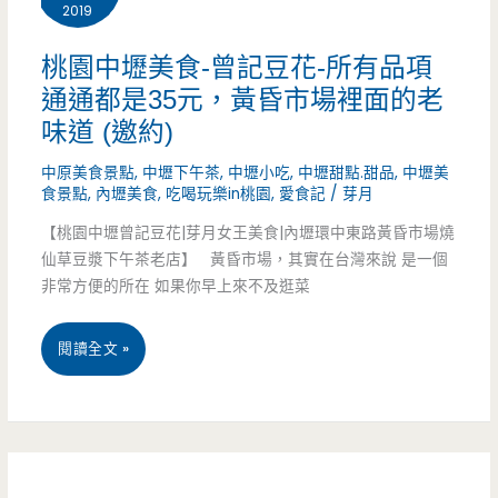
2019
食-
極
桃園中壢美食-曾記豆花-所有品項
通通都是35元，黃昏市場裡面的老
上
味道 (邀約)
手
中原美食景點
,
中壢下午茶
,
中壢小吃
,
中壢甜點.甜品
,
中壢美
工
食景點
,
內壢美食
,
吃喝玩樂in桃園
,
愛食記
/
芽月
豆
【桃園中壢曾記豆花|芽月女王美食|內壢環中東路黃昏市場燒
仙草豆漿下午茶老店】 黃昏市場，其實在台灣來說 是一個
花-
非常方便的所在 如果你早上來不及逛菜
健
桃
閱讀全文 »
行
園
科
中
大
壢
附