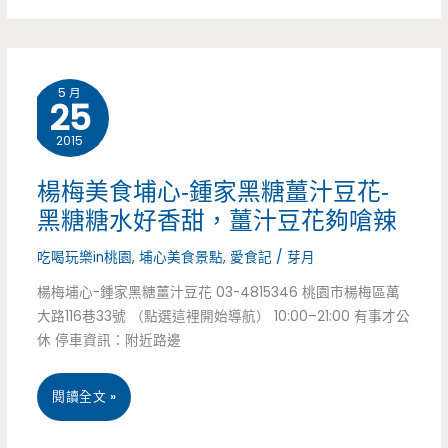
都
上
是
布
5 月
35
25
丁
元，
2015
好
黃
好
楊梅美食埔心-鍾家黑糖薑汁豆花-
昏
黑糖糖水好香甜，薑汁豆花夠嗆辣
吃
市
哦！！
吃喝玩樂in桃園
,
埔心美食景點
,
愛食記
/
芽月
場
楊梅埔心-鍾家黑糖薑汁豆花 03-4815346 桃園市楊梅區萬
（邀
大路116巷33號 （點選這裡開始導航） 10:00–21:00 有事才公
裡
約）
休 停車資訊：附近路邊
面
楊
閱讀全文 »
的
梅
老