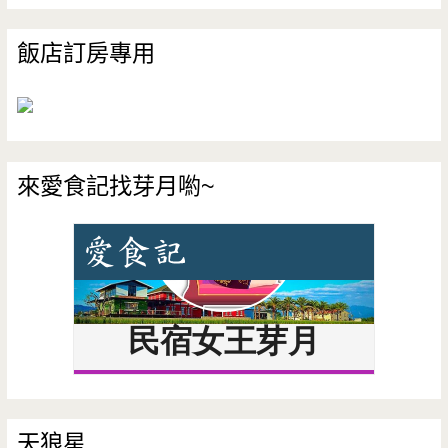
飯店訂房專用
來愛食記找芽月喲~
天狼星