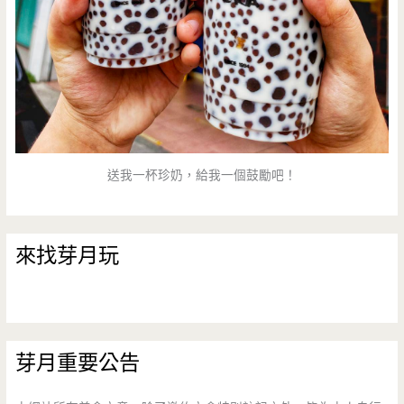
送我一杯珍奶，給我一個鼓勵吧！
來找芽月玩
芽月重要公告