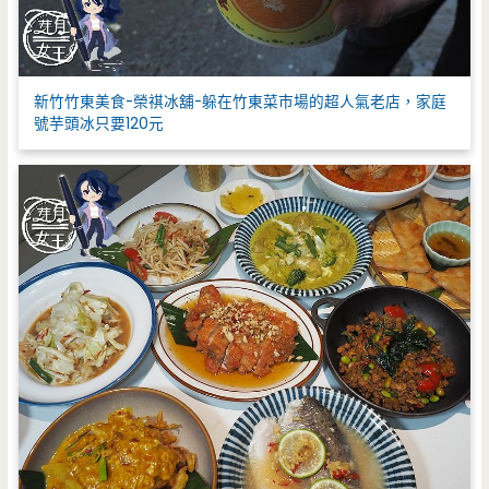
新竹竹東美食-榮祺冰舖-躲在竹東菜市場的超人氣老店，家庭
號芋頭冰只要120元