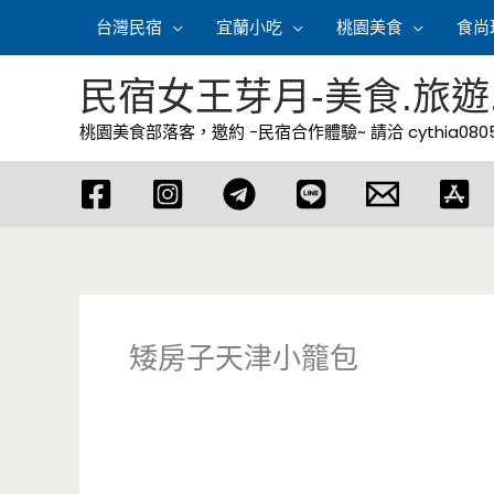
跳
台灣民宿
宜蘭小吃
桃園美食
食尚
至
主
民宿女王芽月-美食.旅遊
要
桃園美食部落客，邀約 -民宿合作體驗~ 請洽
cythia08
內
容
矮房子天津小籠包