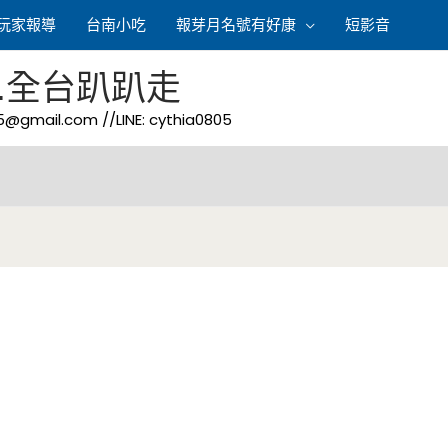
玩家報導
台南小吃
報芽月名號有好康
短影音
.全台趴趴走
05@gmail.com
//LINE: cythia0805