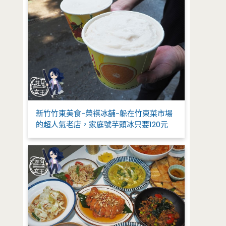
新竹竹東美食-榮祺冰舖-躲在竹東菜市場
的超人氣老店，家庭號芋頭冰只要120元