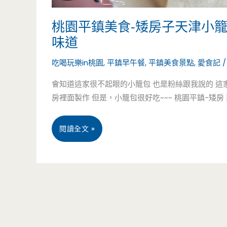
桃園平鎮美食-矮房子天津小
味道
吃喝玩樂in桃園
,
平鎮早午餐
,
平鎮美食景點
,
愛食記
會知道這家很不起眼的小籠包 也是粉絲跟我說的 這
房裡面製作 但是，小籠包很好吃~~~ 桃園平鎮-矮房 [
桃
閱讀全文 »
園
平
鎮
美