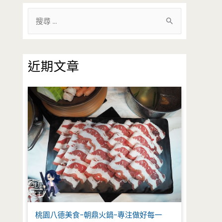
搜
尋
關
鍵
近期文章
字
:
桃園八德美食-朝鼎火鍋-專注做好每一