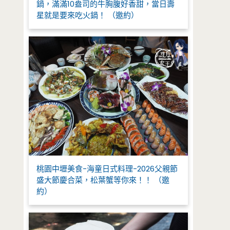
鍋，滿滿10盎司的牛胸腹好香甜，當日壽
星就是要來吃火鍋！ （邀約）
桃園中壢美食-海童日式料理-2026父親節
盛大節慶合菜，松葉蟹等你來！！ （邀
約）