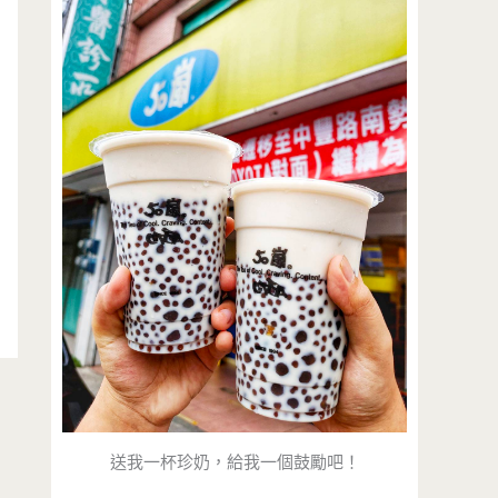
送我一杯珍奶，給我一個鼓勵吧！