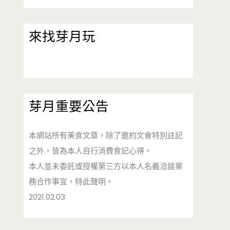
來找芽月玩
芽月重要公告
本網站所有美食文章，除了邀約文會特別註記
之外，皆為本人自行消費食記心得。
本人並未委託或授權第三方以本人名義洽談業
務合作事宜，特此聲明。
2021.02.03