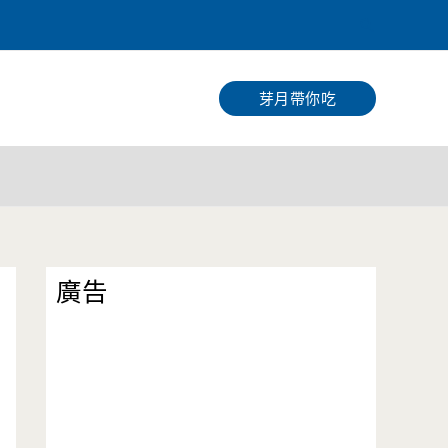
搜
尋
芽月帶你吃
廣告