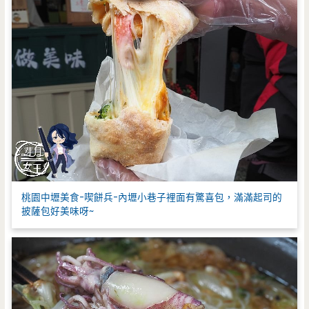
桃園中壢美食-喫餅兵-內壢小巷子裡面有驚喜包，滿滿起司的
披薩包好美味呀~