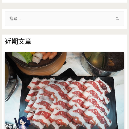
搜
尋
關
鍵
近期文章
字
: