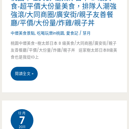
食-超平價大份量美食，排隊人潮強
果
強滾/大同商圈/廣安街/親子友善餐
工
廳/平價/大份量/炸雞/親子丼
房-
中壢美食景點
,
吃喝玩樂in桃園
,
愛食記
/
芽月
甜
桃園中壢美食–樹太郎日本 B 級美食/大同商圈/廣安街/親子
點
友善餐廳/平價/大份量/炸雞/親子丼 這家樹太郎日本B級美
食也是我從IG上
289
元
桃
閱讀全文 »
吃
園
到
中
飽，
壢
12 月
炸
7
美
雞
2011
食-