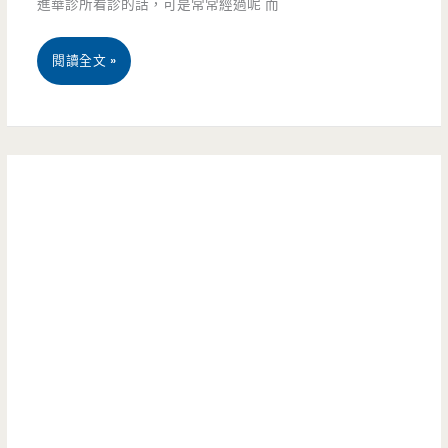
進華診所看診的話，可是常常經過呢 而
屋-
湯
誰
桃
閱讀全文 »
的
說
園
湯
無
中
頭
菜
壢-
讓
單
禾
小
料
麥
孩
理
丼
都
就
飯-
著
很
平
迷
貴，
價
這
丼