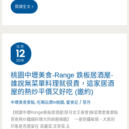
桃
閱讀全文 »
園
龍
潭
12 月
12
美
2019
食-
麵
桃園中壢美食-Range 鉄板居酒屋-
誰說無菜單料理就很貴，這家居酒
屋
屋的熱炒平價又好吃 (邀約)
一
中壢美食景點
,
吃喝玩樂in桃園
,
愛食記
/
芽月
人-
【桃園中壢Range鉄板居酒屋|芽月女王美食|無菜單套餐單點
客
宵夜熱炒鐵鍋料理大同商圈禪園】 一提到鐵板燒，大家的
印象是否還留在 高麗菜.豆芽菜.主
製