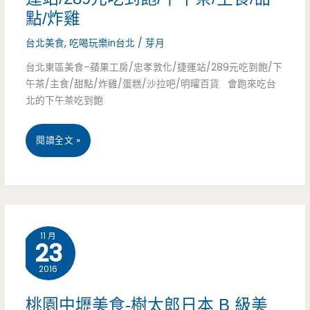
點/炸雞
(邀
區
台北美食
,
吃喝玩樂in台北
/
芽月
約)
美
台北東區美食–蘋果工房/忠孝敦化/捷運站/289元吃到飽/下
食
午茶/主食/甜點/炸雞/蛋糕/沙拉吧/明曜百貨 會跑來吃台
北的下午茶吃到飽
台
閱讀全文 »
北
東
區
11 月
23
美
2016
食-
蘋
桃園中壢美食-樹太郎日本 B 級美