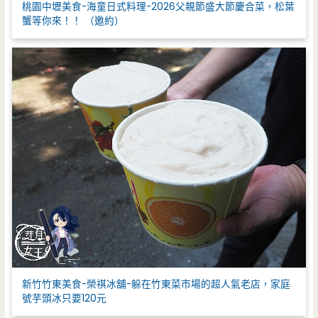
桃園中壢美食-海童日式料理-2026父親節盛大節慶合菜，松葉
蟹等你來！！ （邀約）
新竹竹東美食-榮祺冰舖-躲在竹東菜市場的超人氣老店，家庭
號芋頭冰只要120元