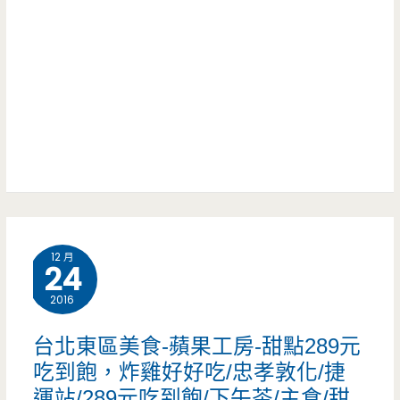
家
飯
居
好
酒
入
屋
口，
的
健
熱
行
炒
科
12 月
平
大
24
價
的
2016
又
平
台北東區美食-蘋果工房-甜點289元
好
價
吃到飽，炸雞好好吃/忠孝敦化/捷
運站/289元吃到飽/下午茶/主食/甜
吃
學