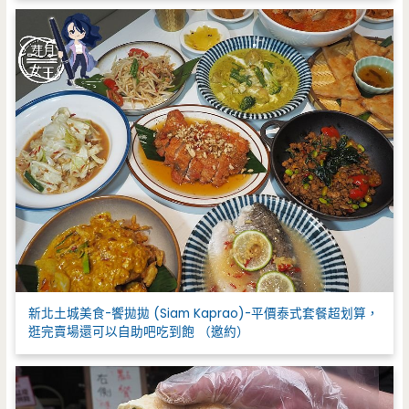
新北土城美食-饗拋拋 (Siam Kaprao)-平價泰式套餐超划算，
逛完賣場還可以自助吧吃到飽 （邀約）