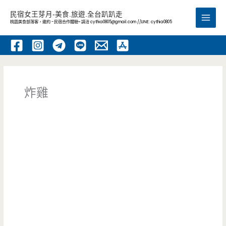
跳
民宿女王芽月-美食.旅遊.全台趴趴走
至
桃園美食部落客，邀約 -民宿合作體驗~ 請洽
cythia0805@gmail.com
//LINE: cythia0805
Main
主
要
Men
內
容
炸雞