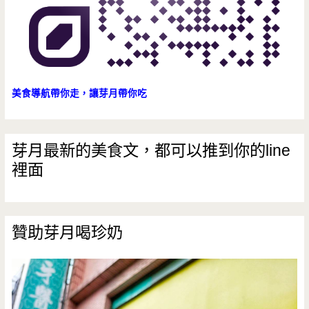
餐
廳/
平
價/
美食導航帶你走，讓芽月帶你吃
大
份
芽月最新的美食文，都可以推到你的line
裡面
量/
炸
雞/
贊助芽月喝珍奶
親
子
丼