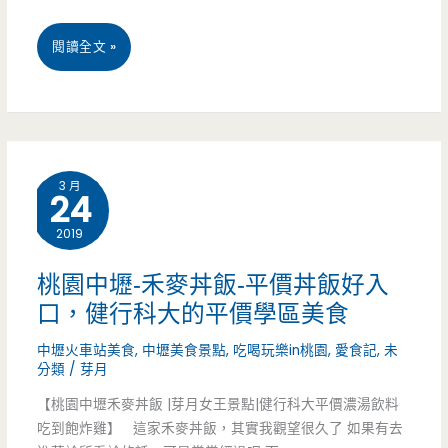
化
桃
閱讀全文 »
拉
園
麵
中
隨
壢
自
3 月
24
美
己
2019
食-
喜
Range
桃園中壢-禾麥丼飯-平價丼飯好入
好，
口，健行科大的平價學區美食
鉄
黃
中壢火車站美食
,
中壢美食景點
,
吃喝玩樂in桃園
,
愛食記
,
未
板
分類
/
芽月
金
居
【桃園中壢禾麥丼飯 |芽月女王景點|健行科大平價濃湯飲料
雞
酒
吃到飽炸雞】 這家禾麥丼飯，其實我觀望很久了 如果有去
白