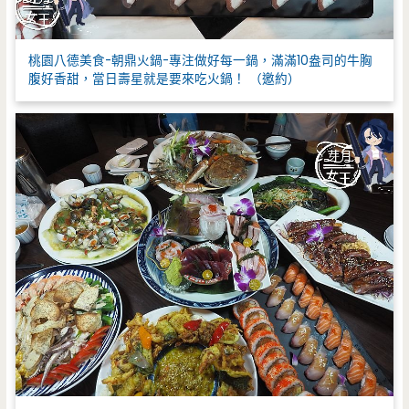
桃園八德美食-朝鼎火鍋-專注做好每一鍋，滿滿10盎司的牛胸
腹好香甜，當日壽星就是要來吃火鍋！ （邀約）