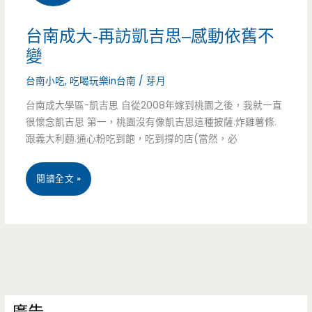
好
樹
台南成大-再訪凱吉思–感動依舊不
好
太
變
吃/
郎
台南小吃
,
吃喝玩樂in台南
/
芽月
忠
日
台南成大學區-凱吉思 自從2008年嫁到桃園之後，我就一直
很懷念凱吉思 第一，桃園沒有像凱吉思這種披薩.炸雞薯條.
孝
本
跟義大利麵.通心粉吃到飽，吃到撐的店(當然，必
敦
B
台
化/
閱讀全文 »
級
南
捷
美
成
運
食-
大-
站/289
超
再
元
平
訪
吃