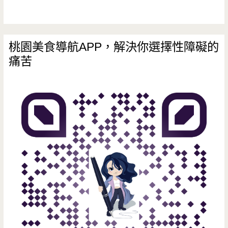
滾/
大
桃園美食導航APP，解決你選擇性障礙的
同
痛苦
商
圈/
廣
安
街/
親
子
友
善