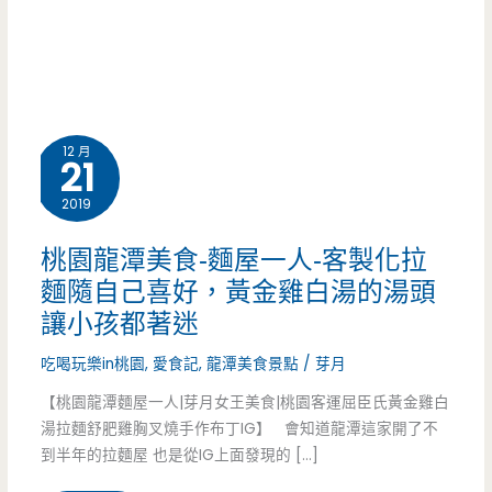
12 月
21
2019
桃園龍潭美食-麵屋一人-客製化拉
麵隨自己喜好，黃金雞白湯的湯頭
讓小孩都著迷
吃喝玩樂in桃園
,
愛食記
,
龍潭美食景點
/
芽月
【桃園龍潭麵屋一人|芽月女王美食|桃園客運屈臣氏黃金雞白
湯拉麵舒肥雞胸叉燒手作布丁IG】 會知道龍潭這家開了不
到半年的拉麵屋 也是從IG上面發現的 […]