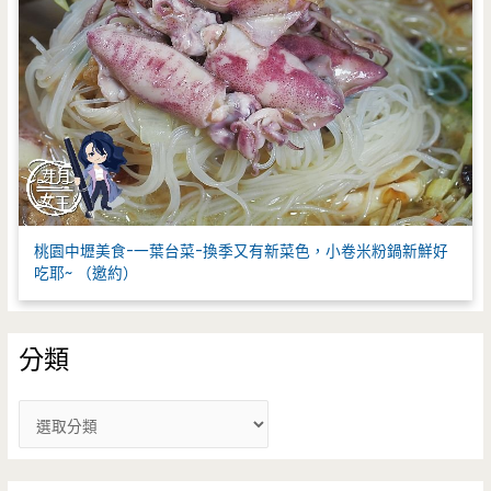
桃園中壢美食-一葉台菜-換季又有新菜色，小卷米粉鍋新鮮好
吃耶~ （邀約）
分類
分
類