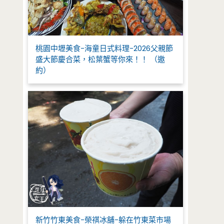
桃園中壢美食-海童日式料理-2026父親節
盛大節慶合菜，松葉蟹等你來！！ （邀
約）
新竹竹東美食-榮祺冰舖-躲在竹東菜市場