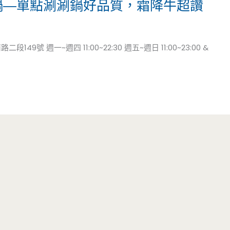
鍋—單點涮涮鍋好品質，霜降牛超讚
9號 週一~週四 11:00~22:30 週五~週日 11:00~23:00 &