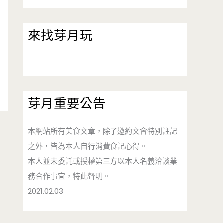
來找芽月玩
芽月重要公告
本網站所有美食文章，除了邀約文會特別註記
之外，皆為本人自行消費食記心得。
本人並未委託或授權第三方以本人名義洽談業
務合作事宜，特此聲明。
2021.02.03