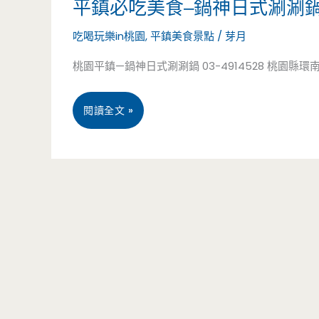
平鎮必吃美食–鍋神日式涮涮
涮
還
吃喝玩樂in桃園
,
平鎮美食景點
/
芽月
涮
有
桃園平鎮—鍋神日式涮涮鍋 03-4914528 桃園縣環南路二段14
鍋
平
(吃
價
平
閱讀全文 »
到
實
鎮
飽)
惠
必
–
的
吃
平
單
美
價
點
食
349
丼
–
元
飯
鍋