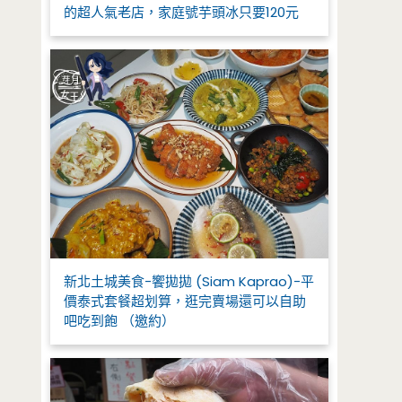
的超人氣老店，家庭號芋頭冰只要120元
新北土城美食-饗拋拋 (Siam Kaprao)-平
價泰式套餐超划算，逛完賣場還可以自助
吧吃到飽 （邀約）