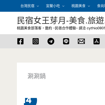
跳
台灣民宿
宜蘭小吃
桃園美食
食尚
至
主
民宿女王芽月-美食.旅遊
要
桃園美食部落客，邀約 -民宿合作體驗~ 請洽
cythia08
內
容
涮涮鍋
1 月
14