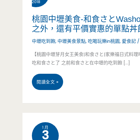
2018
桃園中壢美食-和食さとWasho
之外，還有平價實惠的單點丼飯
中壢吃到飽
,
中壢美食景點
,
吃喝玩樂in桃園
,
愛食記
【桃園中壢芽月女王美食|和食さと|家樂福日式料
吃和食さと了 之前和食さと在中壢的吃到飽 […]
桃
閱讀全文 »
園
中
壢
1 月
3
美