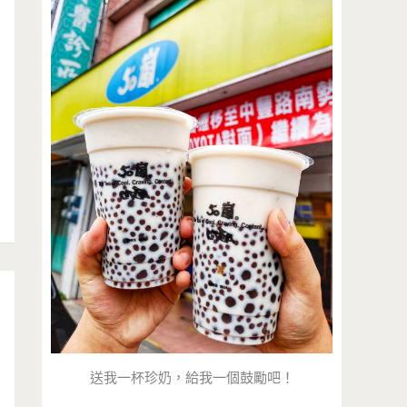
送我一杯珍奶，給我一個鼓勵吧！