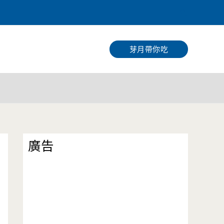
搜
尋
芽月帶你吃
廣告