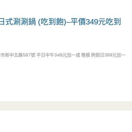
涮涮鍋 (吃到飽)–平價349元吃到
壢市新中北路567號 平日中午349元加一成 晚餐.例假日399元加一