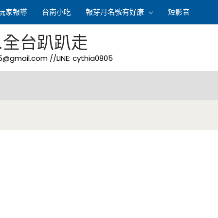
玩家報導
台南小吃
報芽月名號有好康
短影音
.全台趴趴走
05@gmail.com
//LINE: cythia0805