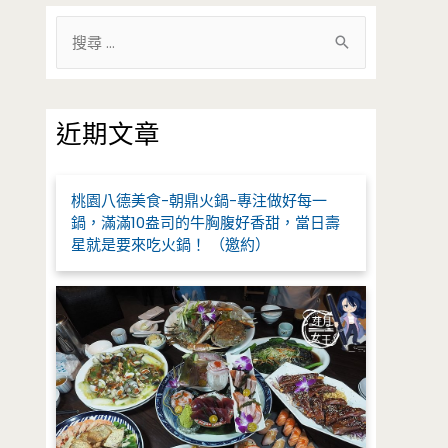
搜
尋
關
鍵
近期文章
字
:
桃園八德美食-朝鼎火鍋-專注做好每一
鍋，滿滿10盎司的牛胸腹好香甜，當日壽
星就是要來吃火鍋！ （邀約）