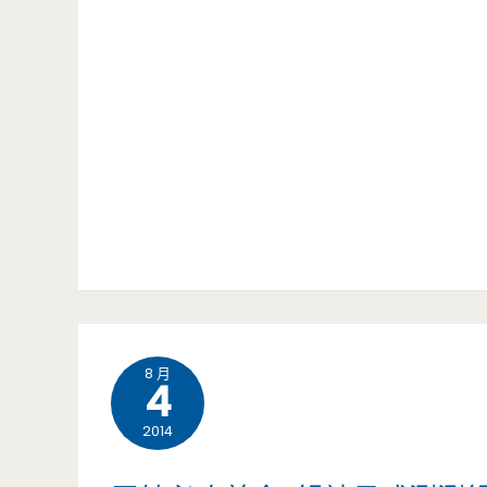
食
吃
中
到
壢
飽-
—
除
健
了
康
吃
一
到
番
飽
8 月
4
日
之
2014
式
外，