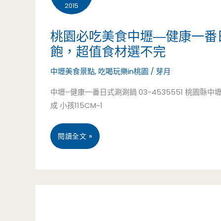
2015
食-
和
桃園必吃美食中壢—健康一番日式
飽，超值食材選不完
食
中壢美食景點
,
吃喝玩樂in桃園
/
芽月
さ
中壢–健康一番日式涮涮鍋 03-4535551 桃園縣中
と
成 小孩115CM~1
Washoku
桃
SATO
閱讀全文 »
園
日
必
式
吃
料
美
理