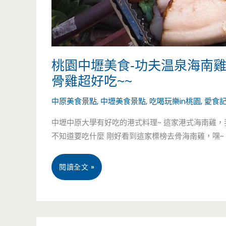
桃園中壢美食-功夫温泉海南
骨雞超好吃~~
中原美食景點
,
中壢美食景點
,
吃喝玩樂in桃園
,
愛食
中壢中原大學有好吃的港式料理~ 這家港式海南雞，
不知道要吃什麼 剛好看到這家標榜去骨海南雞，嘿~ [
桃
閱讀全文 »
園
中
4 月
7