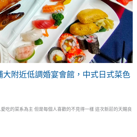
-輔大附近低調婚宴會館，中式日式菜色
愛吃的菜系為主 但是每個人喜歡的不見得一樣 這次新莊的天賜良