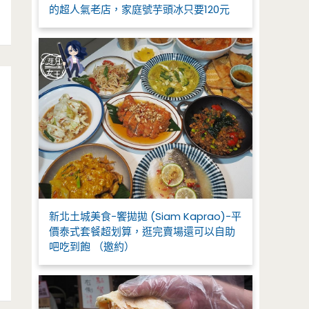
的超人氣老店，家庭號芋頭冰只要120元
新北土城美食-饗拋拋 (Siam Kaprao)-平
價泰式套餐超划算，逛完賣場還可以自助
吧吃到飽 （邀約）