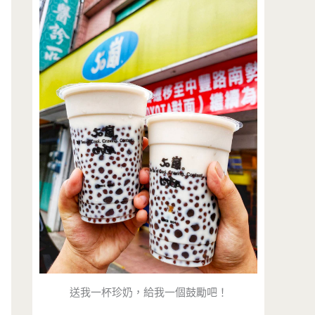
送我一杯珍奶，給我一個鼓勵吧！