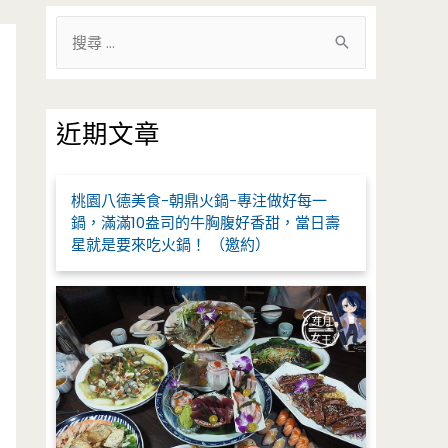
搜
尋
關
鍵
近期文章
字
:
桃園八德美食-朝鼎火鍋-專注做好每一
鍋，滿滿10盎司的牛胸腹好香甜，當日壽
星就是要來吃火鍋！ （邀約）