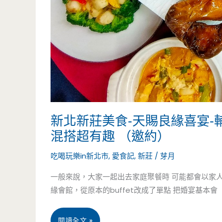
統
紅
龜
粿
裡
面
新北新莊美食-天賜良緣喜宴
混搭超有趣 （邀約）
包
吃喝玩樂in新北市
,
愛食記
,
新莊
/
芽月
布
一般來說，大家一起出去家庭聚餐時 可能都會以家人
朗
緣會館，從原本的buffet改成了單點 把婚宴基本會
尼，
迷
新
閱讀全文 »