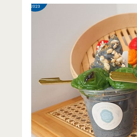
壢
2023
美
食-
功
夫
温
泉
海
南
雞-
大