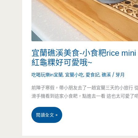
學
旁
邊
巷
宜蘭礁溪美食-小食粑rice mi
子
紅龜粿好可愛哦~
裡
吃喝玩樂in宜蘭
,
宜蘭小吃
,
愛食記
,
礁溪
/
芽月
超
前陣子寒假，帶小朋友去了一趟宜蘭三天的小旅行 
滑手機看到這家小食耙，點進去一看 這也太可愛了吧
隱
密
宜
閱讀全文 »
角
蘭
落，