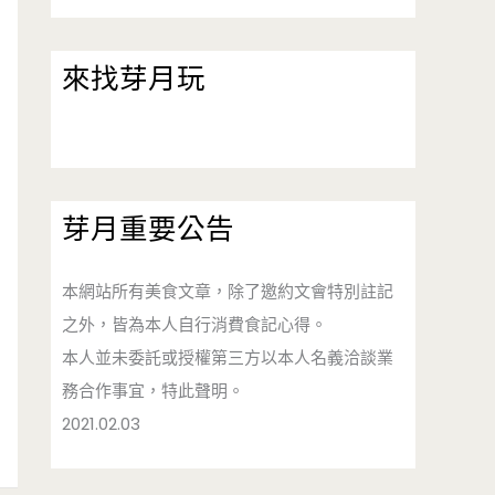
來找芽月玩
芽月重要公告
本網站所有美食文章，除了邀約文會特別註記
之外，皆為本人自行消費食記心得。
本人並未委託或授權第三方以本人名義洽談業
務合作事宜，特此聲明。
2021.02.03