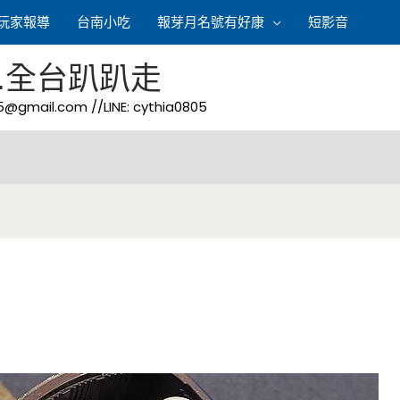
玩家報導
台南小吃
報芽月名號有好康
短影音
.全台趴趴走
05@gmail.com
//LINE: cythia0805