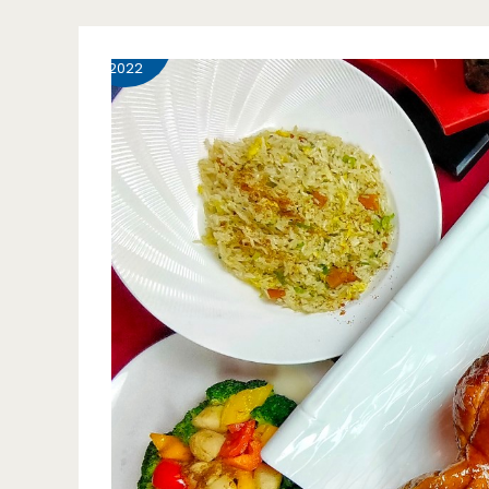
礁
4 月
24
港
溪
2022
式
美
無
食-
骨
小
雞
食
超
粑
好
rice
吃
mini
~~
cake-
傳