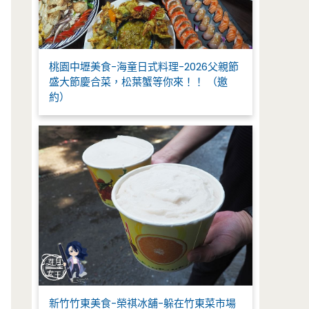
桃園中壢美食-海童日式料理-2026父親節
盛大節慶合菜，松葉蟹等你來！！ （邀
約）
新竹竹東美食-榮祺冰舖-躲在竹東菜市場