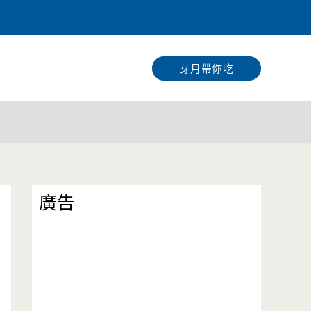
搜
尋
芽月帶你吃
廣告