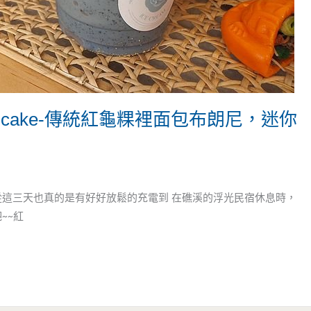
ni cake-傳統紅龜粿裡面包布朗尼，迷你
從這三天也真的是有好好放鬆的充電到 在礁溪的浮光民宿休息時，
~~紅