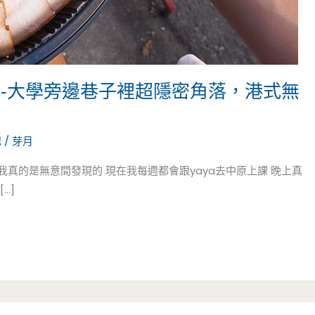
雞-大學旁邊巷子裡超隱密角落，港式無
記
/
芽月
我真的是無意間發現的 現在我每週都會跟yaya去中原上課 晚上真
…]