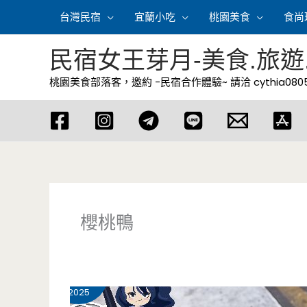
跳
台灣民宿
宜蘭小吃
桃園美食
食尚
至
主
民宿女王芽月-美食.旅遊
要
桃園美食部落客，邀約 -民宿合作體驗~ 請洽
cythia08
內
容
櫻桃鴨
11 月
13
2025