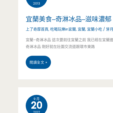
冰
2013
的
食-
柱/
原
和
宜蘭美食–奇淋冰品–滋味濃
工
味
慶
上了奇摩首頁
,
吃喝玩樂in宜蘭
,
宜蘭
,
宜蘭小吃
/
芽
業
屋-
宜蘭–奇淋冰品 這次要前往宜蘭之前 我已經在宜蘭
風/
奇淋冰品 剛好就在壯圍交流道跟環市東路
雙
下
目
宜
閱讀全文 »
午
糖
蘭
茶/
好
美
隱
特
食
身
9 月
20
別，
–
社
另
2012