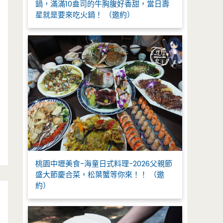
鍋，滿滿10盎司的牛胸腹好香甜，當日壽
星就是要來吃火鍋！ （邀約）
桃園中壢美食-海童日式料理-2026父親節
盛大節慶合菜，松葉蟹等你來！！ （邀
約）