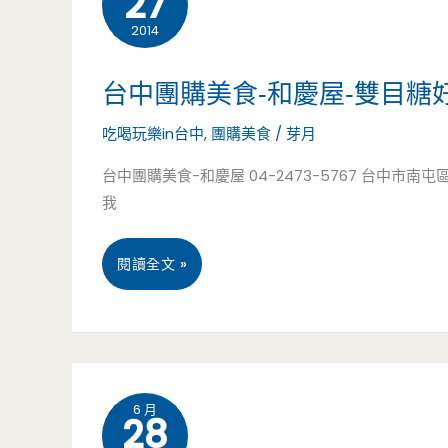
27
–
面
2014
插
嚴
子
座/Wifi/
台中團購美食-和慶屋-雙目糖
選
（邀
不
吃喝玩樂in台中
,
團購美食
/
芽月
在
約）
限
台中團購美食-和慶屋 04-2473-5767 台中市南屯區大英街1
地
我
時/
食
巧
材，
台
閱讀全文 »
克
堅
中
力/
持
團
牛
天
購
6 月
奶
28
然
美