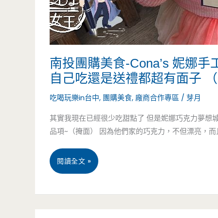
南投團購美食-Cona’s 妮
自己吃還是送禮都超有面子 
吃喝玩樂in台中
,
團購美食
,
廠商合作專區
/
芽月
其實我現在已經很少吃甜點了 但是妮娜巧克力夢想
品項~（掩面） 因為他們家的巧克力，不但漂亮，而且品
南
閱讀全文 »
投
團