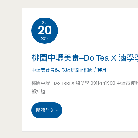
中
台
山
灣
10 月
20
區
巧
2014
美
克
食-
桃園中壢美食–Do Tea X
力
Joco
中壢美食景點
,
吃喝玩樂in桃園
/
芽月
品
Latte/
桃園中壢—Do Tea X 滷學學 0911441968 中壢
牌
都知道
民
首
生
桃
要
閱讀全文 »
社
園
推
區/
中
薦，