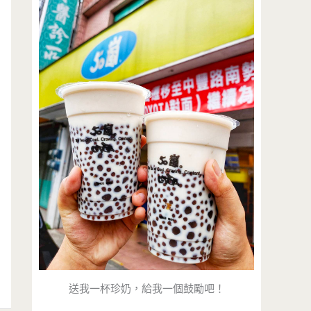
送我一杯珍奶，給我一個鼓勵吧！