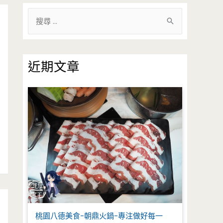
搜
尋
關
鍵
近期文章
字
:
桃園八德美食-朝鼎火鍋-專注做好每一