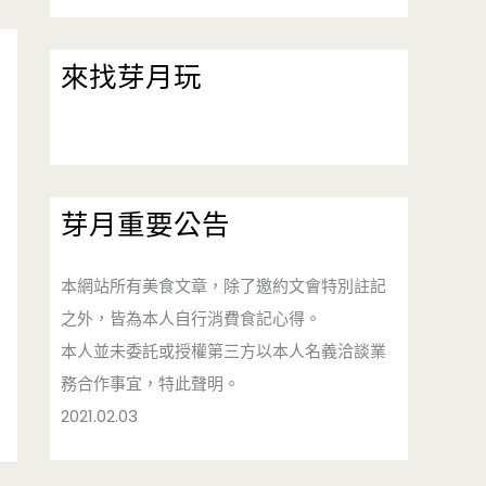
來找芽月玩
芽月重要公告
本網站所有美食文章，除了邀約文會特別註記
之外，皆為本人自行消費食記心得。
本人並未委託或授權第三方以本人名義洽談業
務合作事宜，特此聲明。
2021.02.03