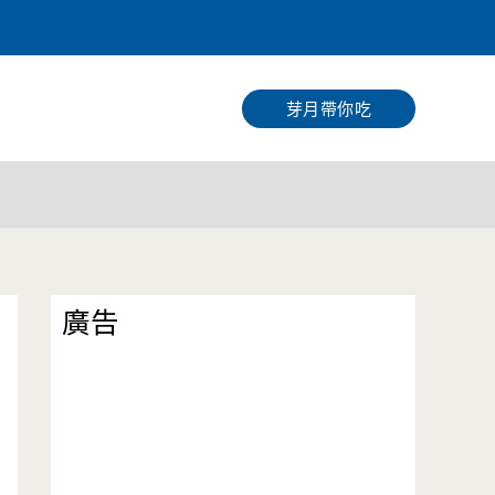
搜
尋
芽月帶你吃
廣告