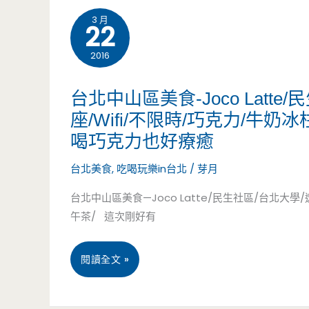
購
3 月
22
美
2016
食-
Cona’s
台北中山區美食-Joco Latt
座/Wifi/不限時/巧克力/牛
妮
喝巧克力也好療癒
娜
台北美食
,
吃喝玩樂in台北
/
芽月
手
台北中山區美食—Joco Latte/民生社區/台北大學
工
午茶/ 這次剛好有
巧
台
閱讀全文 »
克
北
力-