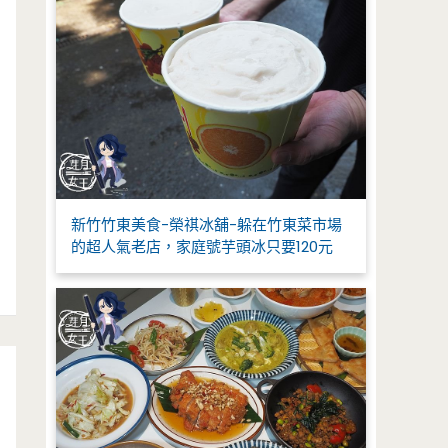
新竹竹東美食-榮祺冰舖-躲在竹東菜市場
的超人氣老店，家庭號芋頭冰只要120元