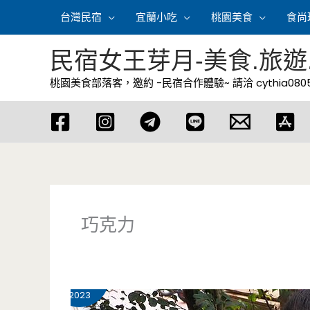
跳
台灣民宿
宜蘭小吃
桃園美食
食尚
至
主
民宿女王芽月-美食.旅遊
要
桃園美食部落客，邀約 -民宿合作體驗~ 請洽
cythia08
內
容
巧克力
3 月
30
2023