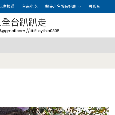
玩家報導
台南小吃
報芽月名號有好康
短影音
.全台趴趴走
05@gmail.com
//LINE: cythia0805