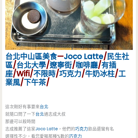
台北
中山區美食
—
Joco Latte
/
民生社
區
/
台北大學
/
遼寧街
/
咖啡廳
/
有插
座
/Wifi/
不限時
/
巧克力
/
牛奶冰柱
/
工
業風
/
下午茶
/
這次剛好有事要來
台北
就隨口問了一下
台北
通志成大叔
那邊可以殺時間
志成推薦了這家
Joco Latte
，他們的
巧克力
飲品還蠻有名
選擇性不少，看您愛喝那種%數的
巧克力