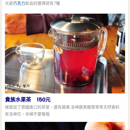
光是
巧克力
飲品的選擇就有7種
貴族水果茶 150元
裡面加了德國進口的茶葉，還有蘋果.洛神跟黑醋栗等等天然香料
有洛神花，孕婦不要喝哦