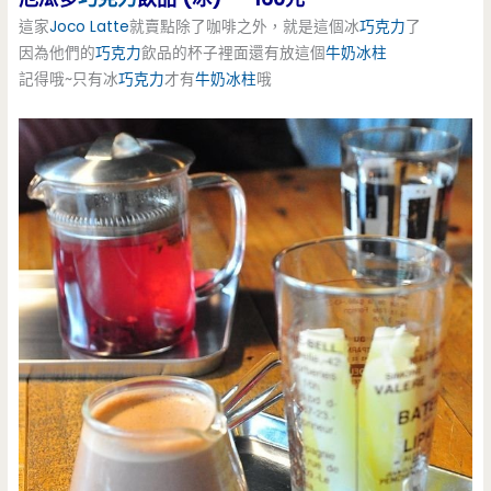
這家
Joco Latte
就賣點除了咖啡之外，就是這個冰
巧克力
了
因為他們的
巧克力
飲品的杯子裡面還有放這個
牛奶冰柱
記得哦~只有冰
巧克力
才有
牛奶冰柱
哦