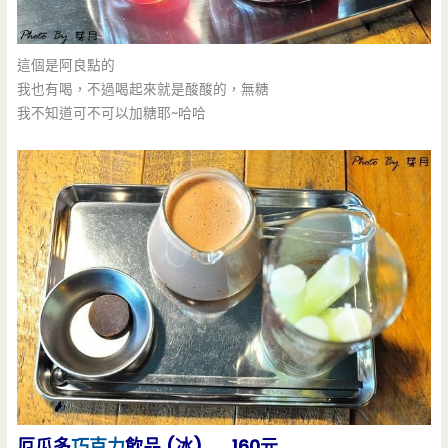
這個是阿良點的
我也有喝，不過喝起來就是酸酸的，無糖
我不知道可不可以加糖耶~哈哈
厄瓜多
巧克力
飲品 (冰) 160元