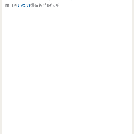
而且冰
巧克力
還有獨特喝法喲