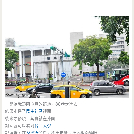
一開始我跟阿良真的照地址88巷走進去
結果走進了
民生社區
裡面
後來才發現，其實就在外圍
對面就可以看到
台北大學
記得哦，在
遼寧街
旁邊，不用走進去社區裡面繞哦