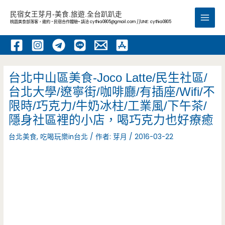
跳
民宿女王芽月-美食.旅遊.全台趴趴走
至
桃園美食部落客，邀約 -民宿合作體驗~ 請洽
cythia0805@gmail.com
//LINE: cythia0805
Main
主
要
Men
內
容
台北中山區美食-Joco Latte/民生社區/
台北大學/遼寧街/咖啡廳/有插座/Wifi/不
限時/巧克力/牛奶冰柱/工業風/下午茶/
隱身社區裡的小店，喝巧克力也好療癒
台北美食
,
吃喝玩樂in台北
/ 作者:
芽月
/
2016-03-22