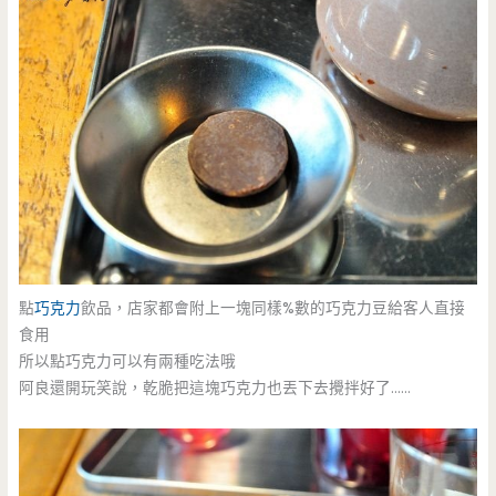
點
巧克力
飲品，店家都會附上一塊同樣%數的巧克力豆給客人直接
食用
所以點巧克力可以有兩種吃法哦
阿良還開玩笑說，乾脆把這塊巧克力也丟下去攪拌好了……