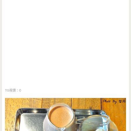
TG按讚：0