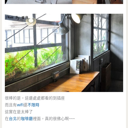
很棒的是，這邊處處都看的到插座
而且有
wifi
還
不限時
這實在是太棒了
在
台北
的
咖啡廳
裡面，真的很佛心啊~~~