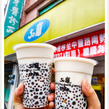
古
早
味/
下
午
茶/
點
心/
甜
點
（已
結