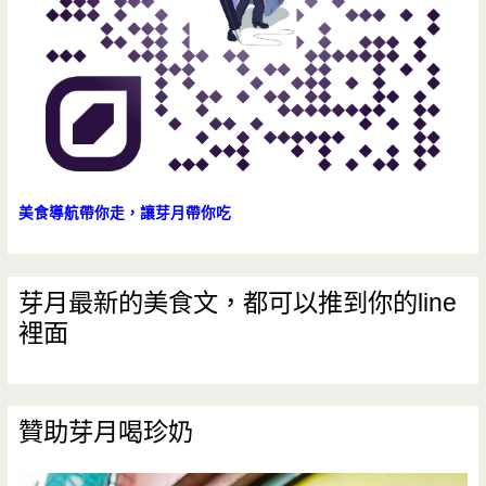
路/
純
手
工/
豆
美食導航帶你走，讓芽月帶你吃
花/
湯
芽月最新的美食文，都可以推到你的line
裡面
圓/
甜
酒
贊助芽月喝珍奶
釀/