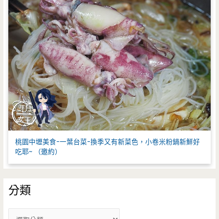
桃園中壢美食-一葉台菜-換季又有新菜色，小卷米粉鍋新鮮好
吃耶~ （邀約）
分類
分