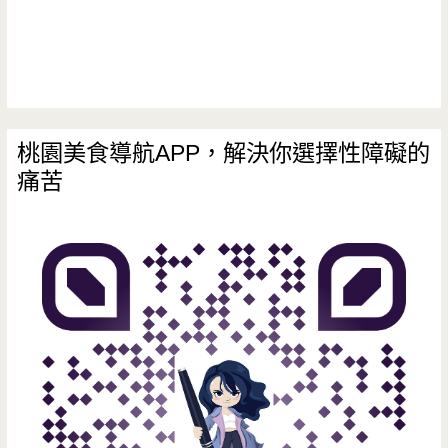
古
早
味，
像
桃園美食導航APP，解決你選擇性障礙的
痛苦
豆
腐
般
的
豆
花/
金
陵