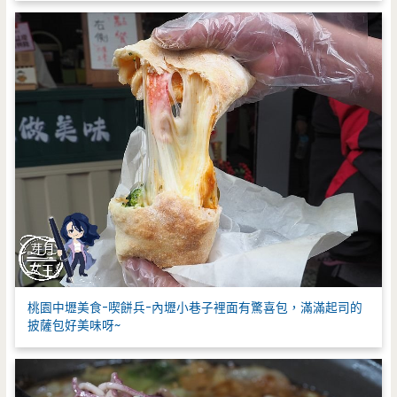
桃園中壢美食-喫餅兵-內壢小巷子裡面有驚喜包，滿滿起司的
披薩包好美味呀~