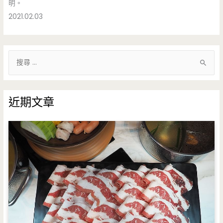
明。
2021.02.03
搜
尋
關
鍵
近期文章
字
: