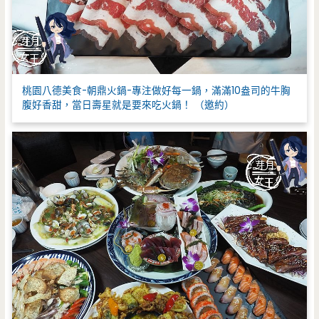
桃園八德美食-朝鼎火鍋-專注做好每一鍋，滿滿10盎司的牛胸
腹好香甜，當日壽星就是要來吃火鍋！ （邀約）