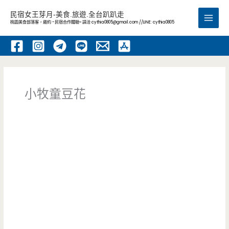
跳
民宿女王芽月-美食.旅遊.全台趴趴走
至
桃園美食部落客，邀約 -民宿合作體驗~ 請洽
cythia0805@gmail.com
//LINE: cythia0805
Main
主
要
Men
內
容
小牧童豆花