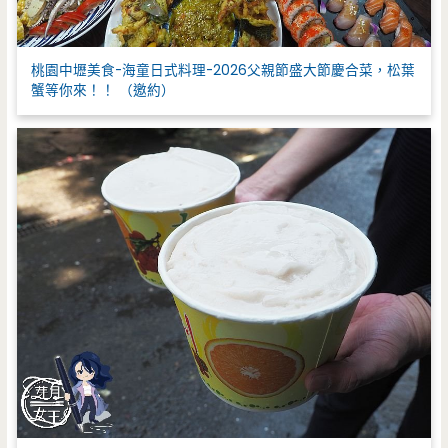
桃園中壢美食-海童日式料理-2026父親節盛大節慶合菜，松葉
蟹等你來！！ （邀約）