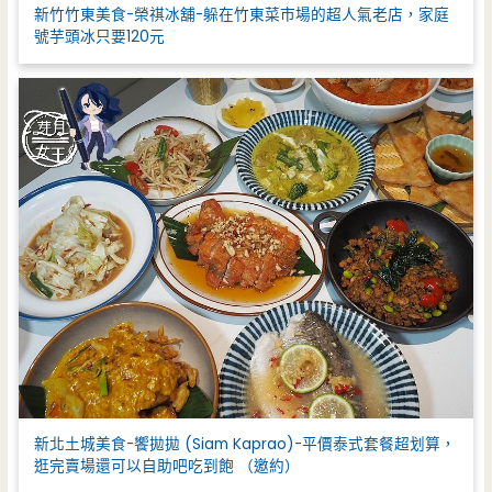
新竹竹東美食-榮祺冰舖-躲在竹東菜市場的超人氣老店，家庭
號芋頭冰只要120元
新北土城美食-饗拋拋 (Siam Kaprao)-平價泰式套餐超划算，
逛完賣場還可以自助吧吃到飽 （邀約）