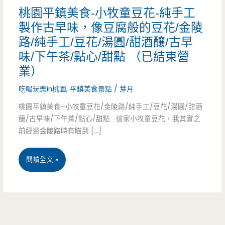
桃園平鎮美食-小牧童豆花-純手工
製作古早味，像豆腐般的豆花/金陵
路/純手工/豆花/湯圓/甜酒釀/古早
味/下午茶/點心/甜點 （已結束營
業）
吃喝玩樂in桃園
,
平鎮美食景點
/
芽月
桃園平鎮美食–小牧童豆花/金陵路/純手工/豆花/湯圓/甜酒
釀/古早味/下午茶/點心/甜點 這家小牧童豆花，我其實之
前經過金陵路時有瞄到 […]
桃
閱讀全文 »
園
平
鎮