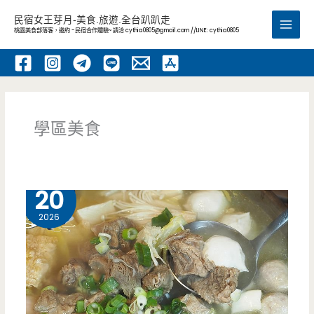
跳
民宿女王芽月-美食.旅遊.全台趴趴走
至
桃園美食部落客，邀約 -民宿合作體驗~ 請洽
cythia0805@gmail.com
//LINE: cythia0805
Main
主
要
Men
內
容
學區美食
5 月
20
2026