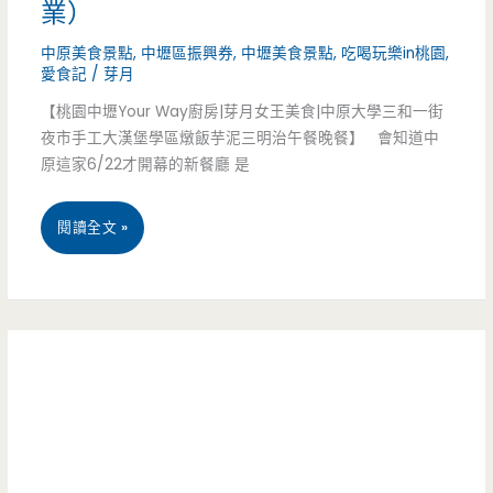
業）
巴
起
中原美食景點
,
中壢區振興券
,
中壢美食景點
,
吃喝玩樂in桃園
,
飯-
愛食記
/
芽月
司
【桃園中壢Your Way廚房|芽月女王美食|中原大學三和一街
學
蒸
夜市手工大漢堡學區燉飯芋泥三明治午餐晚餐】 會知道中
區
餃
原這家6/22才開幕的新餐廳 是
美
好
桃
閱讀全文 »
食
吃，
園
平
小
中
價
米
壢
好
粥
美
吃，
很
食-
冷
可
Your
滷