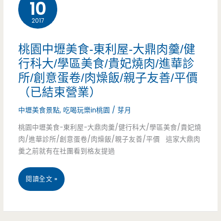
舖，
10
粉
2017
漿
桃園中壢美食-東利屋-大鼎肉羹/健
蛋
行科大/學區美食/貴妃燒肉/進華診
所/創意蛋卷/肉燥飯/親子友善/平價
餅
（已結束營業）
有
中壢美食景點
,
吃喝玩樂in桃園
/
芽月
驚
桃園中壢美食-東利屋-大鼎肉羹/健行科大/學區美食/貴妃燒
艷
肉/進華診所/創意蛋卷/肉燥飯/親子友善/平價 這家大鼎肉
羹之前就有在社團看到格友提過
(已
結
桃
閱讀全文 »
束
園
營
中