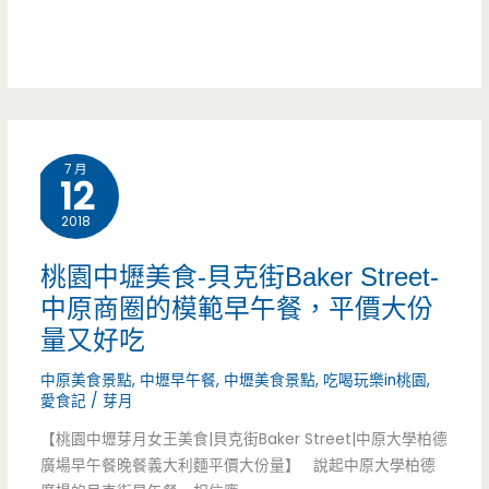
飯
要
焗
耐
烤
心
專
等
7 月
門
12
店-
2018
整
桃園中壢美食-貝克街Baker Street-
整
中原商圈的模範早午餐，平價大份
量又好吃
60
中原美食景點
,
中壢早午餐
,
中壢美食景點
,
吃喝玩樂in桃園
,
顆
愛食記
/
芽月
蛤
【桃園中壢芽月女王美食|貝克街Baker Street|中原大學柏德
廣場早午餐晚餐義大利麵平價大份量】 說起中原大學柏德
蜊