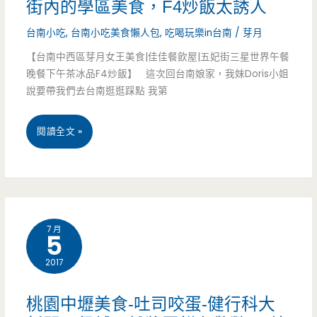
街內的學區美食，F4炒飯太誘人
可
台南小吃
,
台南小吃美食懶人包
,
吃喝玩樂in台南
/
芽月
熊
【台南中西區芽月女王美食|佳佳餐飲屋|五妃街三星世界午餐
廚
晚餐下午茶冰品F4炒飯】 這次回台南娘家，我妹Doris小姐
房-
說要帶我們去台南逛逛踩點 我第
超
台
閱讀全文 »
平
南
價
中
餐
西
點，
7 月
5
區
學
2017
美
區
食-
桃園中壢美食-吐司咬蛋-健行科大
美