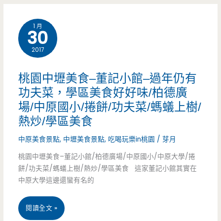
業)
壢
1 月
30
美
2017
食-
東
桃園中壢美食–董記小館–過年仍有
利
功夫菜，學區美食好好味/柏德廣
場/中原國小/捲餅/功夫菜/螞蟻上樹/
屋-
熱炒/學區美食
大
中原美食景點
,
中壢美食景點
,
吃喝玩樂in桃園
/
芽月
鼎
桃園中壢美食–董記小館/柏德廣場/中原國小/中原大學/捲
肉
餅/功夫菜/螞蟻上樹/熱炒/學區美食 這家董記小館其實在
中原大學這邊還蠻有名的
羹/
健
桃
閱讀全文 »
行