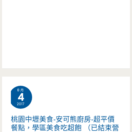
學
算
區
不
總
錯
是
（已
美
結
食
束
多，
營
平
業）
8 月
價
4
大
2017
份
桃園中壢美食-安可熊廚房-超平價
量
餐點，學區美食吃超飽 （已結束營