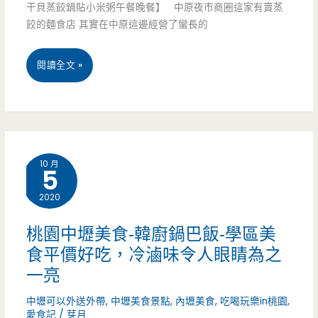
干貝蒸餃鍋貼小米粥午餐晚餐】 中原夜市商圈這家有賣蒸
只
餃的麵食店 其實在中原這邊經營了蠻長的
要
桃
閱讀全文 »
100
園
元
中
也
壢
太
10 月
5
美
划
2020
食-
算
六
桃園中壢美食-韓廚鍋巴飯-學區美
了
食平價好吃，冷滷味令人眼睛為之
品
一亮
閣
中壢可以外送外帶
,
中壢美食景點
,
內壢美食
,
吃喝玩樂in桃園
,
麵
愛食記
/
芽月