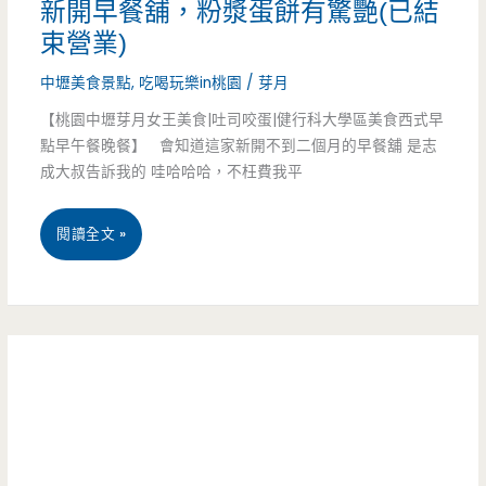
佳
新開早餐舖，粉漿蛋餅有驚艷(已結
食
束營業)
佳
吃
中壢美食景點
,
吃喝玩樂in桃園
/
芽月
餐
超
【桃園中壢芽月女王美食|吐司咬蛋|健行科大學區美食西式早
飲
飽
點早午餐晚餐】 會知道這家新開不到二個月的早餐舖 是志
屋-
成大叔告訴我的 哇哈哈哈，不枉費我平
（已
五
結
桃
閱讀全文 »
妃
束
園
街
營
中
內
業）
壢
的
美
學
食-
區
吐