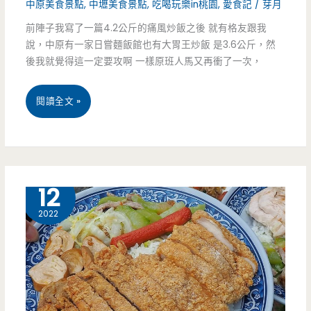
中原美食景點
,
中壢美食景點
,
吃喝玩樂in桃園
,
愛食記
/
芽月
前陣子我寫了一篇4.2公斤的痛風炒飯之後 就有格友跟我
說，中原有一家日嘗麵飯館也有大胃王炒飯 是3.6公斤，然
後我就覺得這一定要攻啊 一樣原班人馬又再衝了一次，
桃
閱讀全文 »
園
中
壢
1 月
12
美
2022
食-
日
嚐