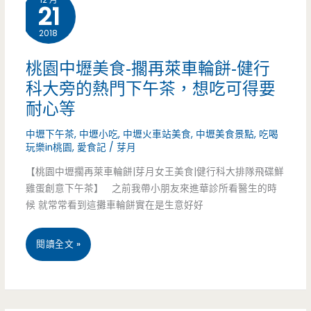
明
21
禾
治
2018
麥
必
丼
桃園中壢美食-擱再萊車輪餅-健行
點
科大旁的熱門下午茶，想吃可得要
飯-
耐心等
（已
平
結
中壢下午茶
,
中壢小吃
,
中壢火車站美食
,
中壢美食景點
,
吃喝
價
玩樂in桃園
,
愛食記
/
芽月
束
丼
【桃園中壢擱再萊車輪餅|芽月女王美食|健行科大排隊飛碟鮮
營
雞蛋創意下午茶】 之前我帶小朋友來進華診所看醫生的時
飯
候 就常常看到這攤車輪餅實在是生意好好
業）
好
桃
閱讀全文 »
入
園
口，
中
健