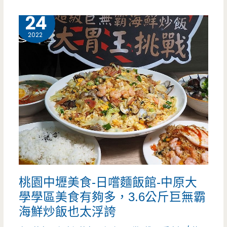
汁
2 月
錯
24
超
過
2022
多，
涼
麵
讓
人
驚
艷
桃園中壢美食-日嚐麵飯館-中原大
學學區美食有夠多，3.6公斤巨無霸
海鮮炒飯也太浮誇