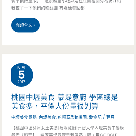
餐平價限量版】 這家幽靈小吃算是在社團裡面有格友介紹
我查了一下他們的粉絲團 有幾樣餐點都
中
原
桃
閱讀全文 »
商
園
圈
中
的
壢
模
10 月
5
美
範
2017
食-
早
幽
桃園中壢美食-慕堤意廚-學區總是
午
美食多，平價大份量很划算
靈
餐，
中壢美食景點
,
內壢美食
,
吃喝玩樂in桃園
,
愛食記
/
芽月
小
平
【桃園中壢芽月女王美食|慕堤意廚|元智大學內壢美食午餐晚
吃-
餐義式料理】 這家慕堤意廚是我偶然之間，用GOOGLE
價