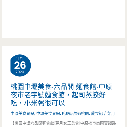
來
宜
的
又
美
大
味
碗
小
11 月
吃
26
有
2020
吸
桃園中壢美食-六品閣 麵食館-中原
引，
夜市老字號麵食館，起司蒸餃好
吃，小米粥很可以
牛
中原美食景點
,
中壢美食景點
,
吃喝玩樂in桃園
,
愛食記
/
芽月
肉
【桃園中壢六品閣麵食館|芽月女王美食|中原夜市商圈實踐路
麵