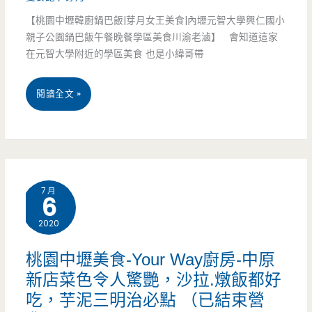
食
【桃園中壢韓廚鍋巴飯|芽月女王美食|內壢元智大學興仁國小
親子公園鍋巴飯午餐晚餐學區美食川渝老滷】 會知道這家
館-
在元智大學附近的學區美食 也是小緯哥帶
中
桃
閱讀全文 »
原
園
夜
中
市
壢
老
7 月
6
美
字
2020
食-
號
韓
麵
桃園中壢美食-Your Way廚房-中原
新店菜色令人驚艷，沙拉.燉飯都好
廚
食
吃，芋泥三明治必點 （已結束營
鍋
館，