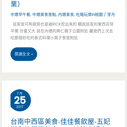
業）
很
中壢早午餐
,
中壢美食景點
,
內壢美食
,
吃喝玩樂in桃園
/
芽月
划
這家安可熊廚房也是被RICK挖出來的 聽說這家的東西非常
算
平價 份量又大 就在內壢的興仁親子公園附近 離我們上次去
吃那個好吃的泰式料理小葉子食堂附近
桃
閱讀全文 »
園
中
壢
7 月
25
美
2017
食-
安
台南中西區美食-佳佳餐飲屋-五妃