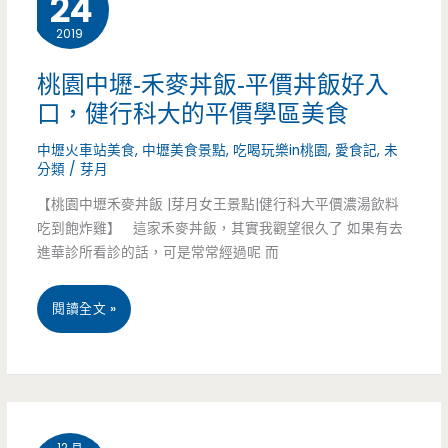
24
艷，
2019
沙
桃園中壢-禾麥丼飯-平價丼飯好入
拉.
口，健行科大的平價學區美食
燉
中壢火車站美食
,
中壢美食景點
,
吃喝玩樂in桃園
,
愛食記
,
未
分類
/
芽月
飯
【桃園中壢禾麥丼飯 |芽月女王景點|健行科大平價濃湯飲料
都
吃到飽炸雞】 這家禾麥丼飯，其實我觀望很久了 如果有去
進華診所看診的話，可是常常經過呢 而
好
吃，
桃
閱讀全文 »
芋
園
泥
中
三
壢-
12 月