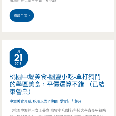
廣場的貝克街早午餐，相信應
的
痛
桃
閱讀全文 »
風
園
餐，
中
平
壢
1 月
21
價
美
2018
的
食-
學
貝
桃園中壢美食-幽靈小吃-單打獨鬥
的學區美食，平價還算不錯 （已結
區
克
束營業）
美
街
中壢美食景點
,
吃喝玩樂in桃園
,
愛食記
/
芽月
食
Baker
【桃園中壢芽月女王美食|幽靈小吃|健行科技大學宵夜午餐晚
Street-