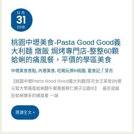
壢
行
10 月
31
美
科
2018
食-
大
擱
的
桃園中壢美食-Pasta Good Good義
大利麵 燉飯 焗烤專門店-整整60顆
再
平
蛤蜊的痛風餐，平價的學區美食
萊
價
中壢美食景點
,
內壢美食
,
吃喝玩樂in桃園
,
愛食記
/
芽月
車
學
【桃園中壢Pasta Good Good義大利麵|芽月女王美食|內壢
輪
區
元智大學痛風蛤蜊麵午餐晚餐興仁親子公園IG】 最近很瘋
狂蛤蜊爆多的痛風餐 一端
餅-
美
健
食
桃
閱讀全文 »
行
園
科