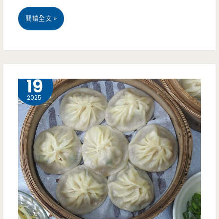
料
桃
閱讀全文 »
理
園
的
楊
學
梅
2 月
19
區
美
2025
美
食-
食,
小
牛
村
肉
涼
鍋
麵-
大
老