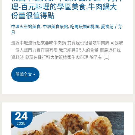
理-百元料理的學區美食,牛肉鍋大
份量很值得點
中壢火車站美食
,
中壢美食景點
,
吃喝玩樂in桃園
,
愛食記
/
芽
月
最近中壢流行起來要吃牛肉鍋 其實我也很愛吃牛肉鍋 可是我
一個人戰鬥力實在很有限 我只能算0.5人的食量 而最近在找
資料時 發現在健行科大附近這家牛肉料理 除了有 […]
桃
閱讀全文 »
園
中
壢
4 月
24
美
2025
食-