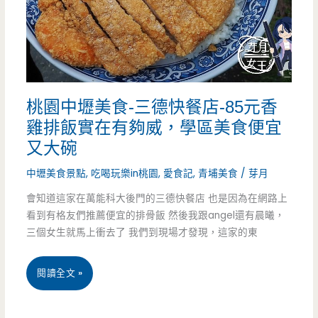
麵
飯
館-
中
桃園中壢美食-三德快餐店-85元香
原
雞排飯實在有夠威，學區美食便宜
大
又大碗
學
中壢美食景點
,
吃喝玩樂in桃園
,
愛食記
,
青埔美食
/
芽月
學
會知道這家在萬能科大後門的三德快餐店 也是因為在網路上
看到有格友們推薦便宜的排骨飯 然後我跟angel還有晨曦，
區
三個女生就馬上衝去了 我們到現場才發現，這家的東
美
食
桃
閱讀全文 »
有
園