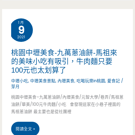
夠
中
多，
壢
1 月
9
3.6
美
公
2021
食-
斤
三
桃園中壢美食-九萬蔥油餅-馬祖來
巨
的美味小吃有吸引，牛肉麵只要
德
100元也太划算了
無
快
中壢小吃
,
中壢美食景點
,
內壢美食
,
吃喝玩樂in桃園
,
愛食記
/
霸
餐
芽月
海
店-85
桃園中壢美食–九萬蔥油餅/內壢美食/元智大學/巷弄/馬祖蔥
油餅/華美/100元牛肉麵/小吃 會發現這家在小巷子裡面的
鮮
元
馬祖蔥油餅 最主要也是從社團裡
炒
香
桃
飯
閱讀全文 »
雞