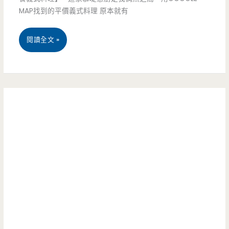
單
MAP找到的平價義式料理 原本就有
大
打
份
桃
閱讀全文 »
獨
量
園
鬥
又
中
的
好
壢
學
吃
美
區
食-
美
慕
食，
堤
平
意
價
廚-
還