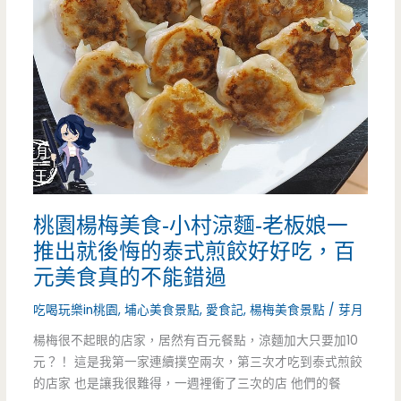
牛
饌
炒
飯
炒
麵
桃園楊梅美食-小村涼麵-老板娘一
牛
推出就後悔的泰式煎餃好好吃，百
肉
元美食真的不能錯過
料
吃喝玩樂in桃園
,
埔心美食景點
,
愛食記
,
楊梅美食景點
/
芽月
理-
楊梅很不起眼的店家，居然有百元餐點，涼麵加大只要加10
元？！ 這是我第一家連續撲空兩次，第三次才吃到泰式煎餃
百
的店家 也是讓我很難得，一週裡衝了三次的店 他們的餐
元