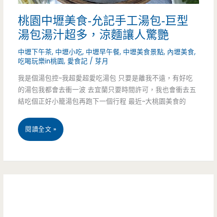
份
板
桃園中壢美食-允記手工湯包-巨型
量
娘
湯包湯汁超多，涼麵讓人驚艷
很
一
中壢下午茶
,
中壢小吃
,
中壢早午餐
,
中壢美食景點
,
內壢美食
,
值
推
吃喝玩樂in桃園
,
愛食記
/
芽月
得
出
我是個湯包控~我超愛超愛吃湯包 只要是離我不遠，有好吃
的湯包我都會去衝一波 去宜蘭只要時間許可，我也會衝去五
點
就
結吃個正好小籠湯包再跑下一個行程 最近~大桃園美食的
後
桃
閱讀全文 »
悔
園
的
中
泰
壢
式
美
煎