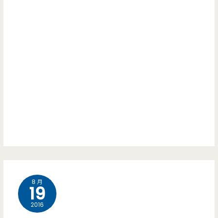
人
也
能
吃
無
菜
單
喲/
中
8 月
央
19
大
2016