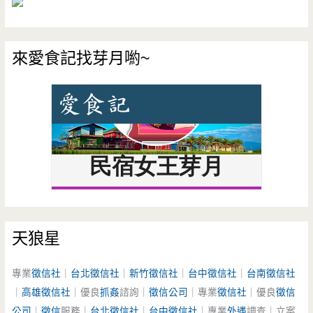
來愛食記找芽月喲~
天狼星
專業
徵信社
｜
台北徵信社
｜
新竹徵信社
｜
台中徵信社
｜
台南徵信社
｜
高雄徵信社
｜優良
抓姦
諮詢｜
徵信公司
｜專業
徵信社
｜優良
徵信
公司
｜
徵信
服務｜
台北徵信社
｜
台中徵信社
｜專業
外遇
調查｜立案