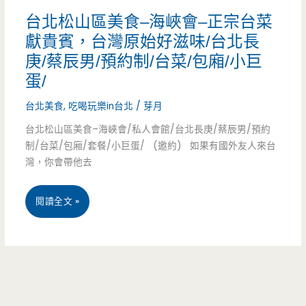
學/
台北松山區美食–海峽會–正宗台菜
無
獻貴賓，台灣原始好滋味/台北長
菜
庚/蔡辰男/預約制/台菜/包廂/小巨
蛋/
單
台北美食
,
吃喝玩樂in台北
/
芽月
料
台北松山區美食–海峽會/私人會館/台北長庚/蔡辰男/預約
理/
制/台菜/包廂/套餐/小巨蛋/ (邀約) 如果有國外友人來台
一
灣，你會帶他去
人
台
閱讀全文 »
600/
北
台
松
菜/
山
海
區