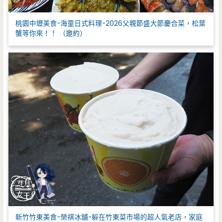
桃園中壢美食-海童日式料理-2026父親節盛大節慶合菜，松葉
蟹等你來！！ （邀約）
新竹竹東美食-榮祺冰舖-躲在竹東菜市場的超人氣老店，家庭