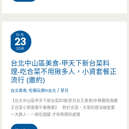
園
中
壢
10 月
23
美
2018
食-
禧
台北中山區美食-甲天下新台菜料
理-吃合菜不用揪多人，小資套餐正
園
流行 (邀約)
台
台北美食
,
吃喝玩樂in台北
/
芽月
菜/
【台北中山區甲天下新台菜料理|芽月女王美食|中興醫院海霸
海
王合菜小資套餐午餐晚餐】 對於合菜，大家的想法總是要
一大群人，一起吃個飯 才有熱鬧的感覺
鮮
料