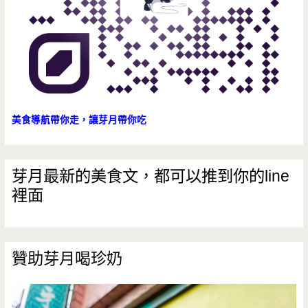
長
庚/
蔡
辰
男/
美食導航帶你走，讓芽月帶你吃
預
約
芽月最新的美食文，都可以推到你的line
裡面
制/
台
菜/
贊助芽月喝珍奶
包
廂/