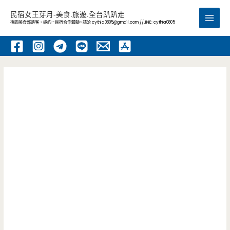
跳
民宿女王芽月-美食.旅遊.全台趴趴走
至
桃園美食部落客，邀約 -民宿合作體驗~ 請洽
cythia0805@gmail.com
//LINE: cythia0805
Main
主
要
Men
內
容