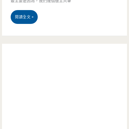
最主要是因為，我們幾個版主共筆
菜
給
料
桃
閱讀全文 »
你
理-
園
（邀
吃
中
約）
合
壢
菜
美
不
食-
用
新
揪
轉
多
角
人，
手
小
作