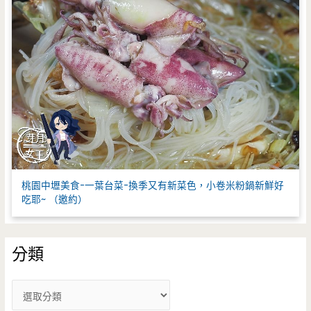
桃園中壢美食-一葉台菜-換季又有新菜色，小卷米粉鍋新鮮好
吃耶~ （邀約）
分類
分
類