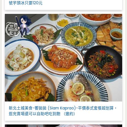
號芋頭冰只要120元
新北土城美食-饗拋拋 (Siam Kaprao)-平價泰式套餐超划算，
逛完賣場還可以自助吧吃到飽 （邀約）