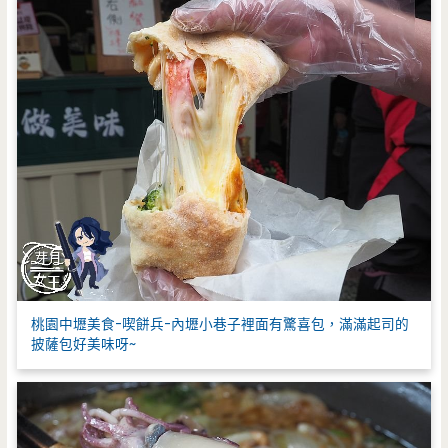
桃園中壢美食-喫餅兵-內壢小巷子裡面有驚喜包，滿滿起司的
披薩包好美味呀~