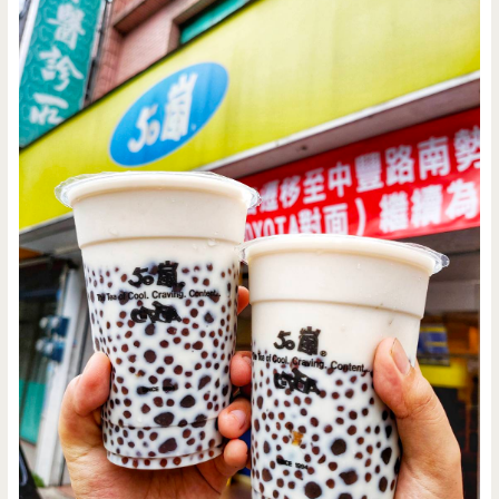
小
巨
蛋/