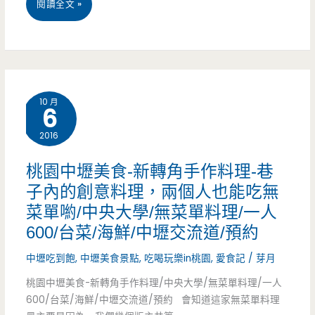
台
閱讀全文 »
理-
北
在
中
這
山
個
10 月
6
區
城
2016
美
市
食-
桃園中壢美食-新轉角手作料理-巷
裡，
子內的創意料理，兩個人也能吃無
甲
留
菜單喲/中央大學/無菜單料理/一人
天
600/台菜/海鮮/中壢交流道/預約
一
下
中壢吃到飽
,
中壢美食景點
,
吃喝玩樂in桃園
,
愛食記
/
芽月
席
新
桃園中壢美食-新轉角手作料理/中央大學/無菜單料理/一人
溫
台
600/台菜/海鮮/中壢交流道/預約 會知道這家無菜單料理
暖