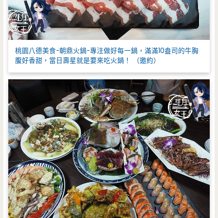
桃園八德美食-朝鼎火鍋-專注做好每一鍋，滿滿10盎司的牛胸
腹好香甜，當日壽星就是要來吃火鍋！ （邀約）