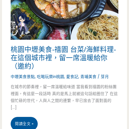
桃園中壢美食-禧園 台菜/海鮮料理-
在這個城市裡，留一席溫暖給你
（邀約）
中壢美食景點
,
吃喝玩樂in桃園
,
愛食記
,
青埔美食
/
芽月
在城市的節奏裡，留一席溫暖給味道 當我看到禧園的粉絲團
裡面，有這麼一段話時 真的是馬上就被這句話給圈住了 在這
個忙碌的世代，人與人之間的連繫，早已捨去了面對面的
[…]
桃
閱讀全文 »