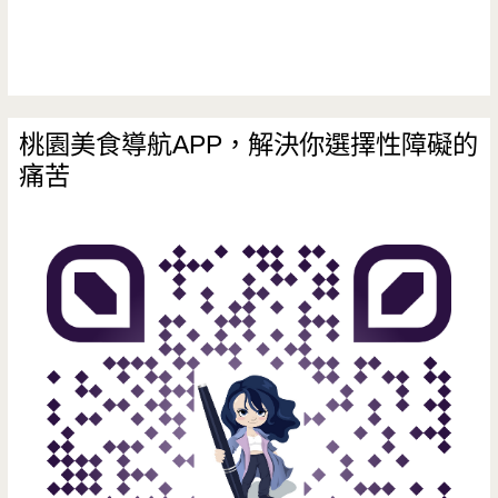
獻
貴
賓，
台
桃園美食導航APP，解決你選擇性障礙的
痛苦
灣
原
始
好
滋
味/
台
北